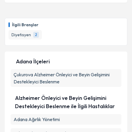
Dyt. Büşra Erdogan
için randevu takvimi talebi
oluşturun. Size bu uzmandan randevu almanız için bir
İlgili Branşlar
takvim hazırlandığında e-posta ile bilgilendireceğiz.
Diyetisyen
2
E-posta Adresiniz
Adana İlçeleri
Kişisel verilerimin işlenmesine ilişkin
Aydınlatma
Çukurova
Metni
Alzheimer Önleyici ve Beyin Gelişimini
'ni okudum ve kişisel verilerimin belirtilen
kapsamda işlenmesini kabul ediyorum.
Destekleyici Beslenme
Alzheimer Önleyici ve Beyin Gelişimini
Takvim Talebini Gönder
Destekleyici Beslenme ile İlgili Hastalıklar
Adana Ağırlık Yönetimi