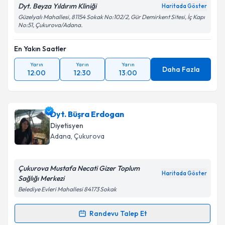
Dyt. Beyza Yıldırım Kliniği
Haritada Göster
Güzelyalı Mahallesi, 81154 Sokak No:102/2, Gür Demirkent Sitesi, İç Kapı
No:51, Çukurova/Adana.
En Yakın Saatler
Yarın
Yarın
Yarın
Daha Fazla
12:00
12:30
13:00
Dyt. Büşra Erdogan
Diyetisyen
Adana
, Çukurova
Çukurova Mustafa Necati Gizer Toplum
Haritada Göster
Sağlığı Merkezi
Belediye Evleri Mahallesi 84173 Sokak
Randevu Talep Et
Randevu Takvimi Talebi