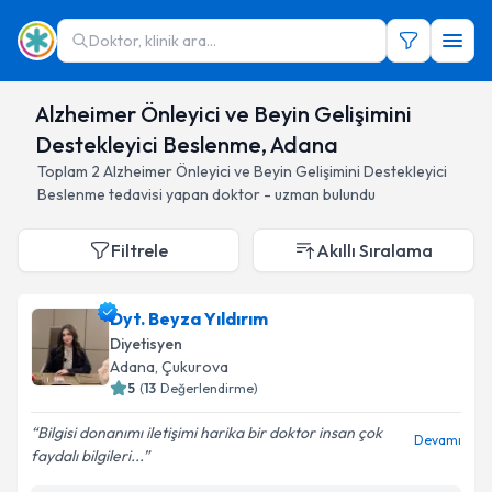
Doktor, klinik ara...
Alzheimer Önleyici ve Beyin Gelişimini
Destekleyici Beslenme, Adana
Toplam
2
Alzheimer Önleyici ve Beyin Gelişimini Destekleyici
Beslenme
tedavisi yapan doktor - uzman bulundu
Filtrele
Akıllı Sıralama
Dyt. Beyza Yıldırım
Diyetisyen
Adana
, Çukurova
5
(
13
Değerlendirme)
Bilgisi donanımı iletişimi harika bir doktor insan çok
Devamı
faydalı bilgileri...