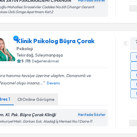
RA SAYIN PSİKOAKADEMİ CİHANGİR
Haritada Göster
oğlu Mahallesi Sıraselviler Caddesi No:68 Cihangir Garanti
kası Üstü Simge Apartmanı Kat:2
Klinik Psikolog Büşra Çorak
Psikoloji
Tekirdağ
,
Süleymanpaşa
5
(
115
Değerlendirme)
ra hanıma tavsiye üzerine ulaştım. Donanımlı ve
esyonel oluşu insana...
Devamı
dres
1
Online Görüşme
m. Kl. Psk. Büşra Çorak Kliniği
Haritada Göster
huriyet Mah. Gürkan Sok. Aladağ İş Merkezi No:1 Daire:11