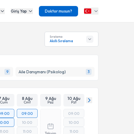
Giriş Yap
Doktor musun?
Sıralama
Akıllı Sıralama
Aile Danışmanı (Psikolog)
9
3
7 Ağu
8 Ağu
9 Ağu
10 Ağu
Cum
Cmt
Paz
Pzt
09:00
09:00
09:00
10:00
10:00
10:00
11:00
11:00
11:00
Takvim