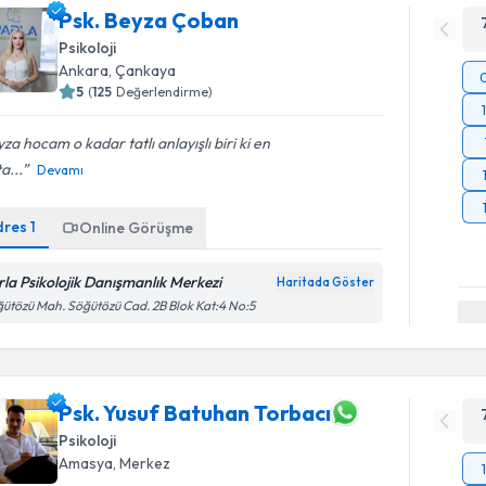
Psk. Beyza Çoban
Psikoloji
Ankara
,
Çankaya
5
(
125
Değerlendirme)
za hocam o kadar tatlı anlayışlı biri ki en
a...
Devamı
dres
1
Online Görüşme
rla Psikolojik Danışmanlık Merkezi
Haritada Göster
ütözü Mah. Söğütözü Cad. 2B Blok Kat:4 No:5
Psk. Yusuf Batuhan Torbacı
Psikoloji
Amasya
,
Merkez