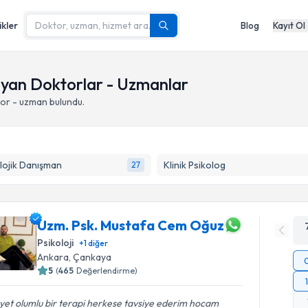
ikler
Blog
Kayıt Ol
ayan Doktorlar - Uzmanlar
or - uzman bulundu.
lojik Danışman
Klinik Psikolog
27
Uzm. Psk. Mustafa Cem Oğuz
Psikoloji
+
1
diğer
Ankara
,
Çankaya
5
(
465
Değerlendirme)
et olumlu bir terapi herkese tavsiye ederim hocam