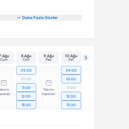
Daha Fazla Göster
7 Ağu
8 Ağu
9 Ağu
10 Ağu
Cum
Cmt
Paz
Pzt
09:00
09:00
10:00
10:00
11:00
11:00
Takvim
Takvim
palıdır
kapalıdır
12:00
12:00
13:00
13:00