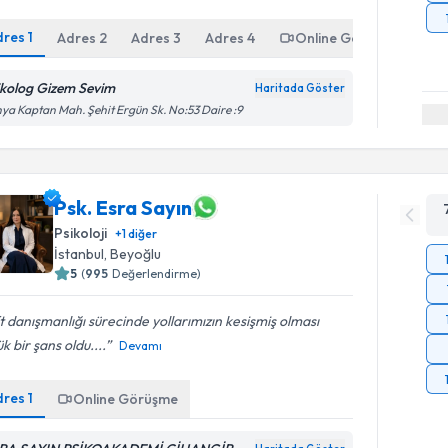
dres
1
Adres
2
Adres
3
Adres
4
Online Görüşme
ikolog Gizem Sevim
Haritada Göster
ya Kaptan Mah. Şehit Ergün Sk. No:53 Daire :9
Psk. Esra Sayın
Psikoloji
+
1
diğer
İstanbul
,
Beyoğlu
5
(
995
Değerlendirme)
t danışmanlığı sürecinde yollarımızın kesişmiş olması
k bir şans oldu....
Devamı
dres
1
Online Görüşme