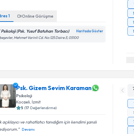
dres
1
Online Görüşme
 Psikoloji (Psk. Yusuf Batuhan Torbacı)
Haritada Göster
ibeşevler, Mehmet Varinli Cd. No:125 Daire:3, 05100
Psk. Gizem Sevim Karaman
Psikoloji
Kocaeli
,
İzmit
5
(
17
Değerlendirme)
 açıklayıcı ve rahatlatıcı tanıdığım için kendimi şanslı
sediyorum.
Devamı