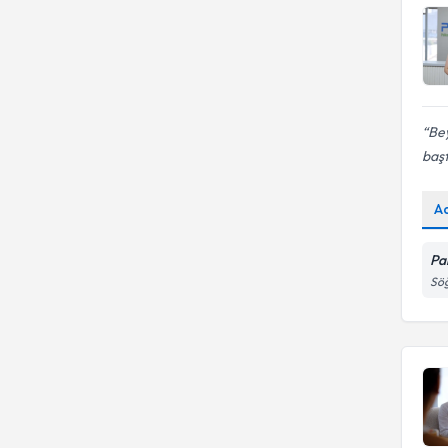
Bey
başt
A
Pa
Söğ