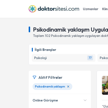
Uzmanlar
Klin
Psikodinamik yaklaşım Uygul
Toplam
102
Psikodinamik yaklaşım
uygulayan dokt
İlgili Branşlar
Psikoloji
Psiko
77
Aktif Filtreler
Psikodinamik yaklaşım
Online Görüşme
Gay