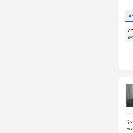
A
BT
Ell
Çok
his