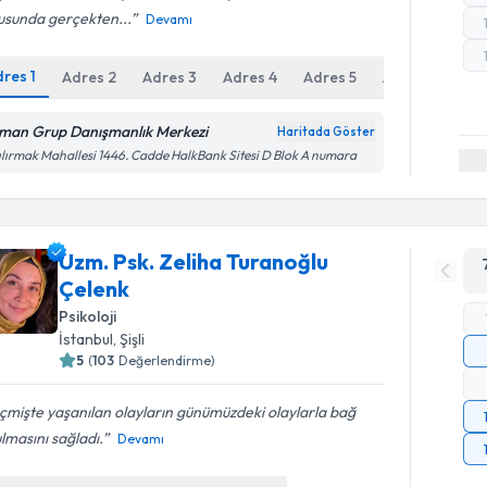
usunda gerçekten...
Devamı
dres
1
Adres
2
Adres
3
Adres
4
Adres
5
Adres
6
man Grup Danışmanlık Merkezi
Haritada Göster
ılırmak Mahallesi 1446. Cadde HalkBank Sitesi D Blok A numara
Uzm. Psk. Zeliha Turanoğlu
Çelenk
Psikoloji
İstanbul
,
Şişli
5
(
103
Değerlendirme)
mişte yaşanılan olayların günümüzdeki olaylarla bağ
lmasını sağladı.
Devamı