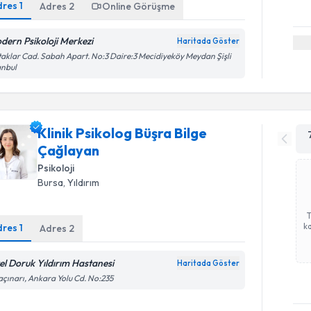
dres
1
Adres
2
Online Görüşme
dern Psikoloji Merkezi
Haritada Göster
aklar Cad. Sabah Apart. No:3 Daire:3 Mecidiyeköy Meydan Şişli
anbul
Klinik Psikolog Büşra Bilge
Çağlayan
Psikoloji
Bursa
,
Yıldırım
ka
dres
1
Adres
2
el Doruk Yıldırım Hastanesi
Haritada Göster
çınarı, Ankara Yolu Cd. No:235