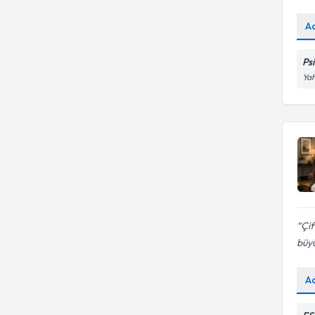
A
Ps
Yah
Çif
büyü
A