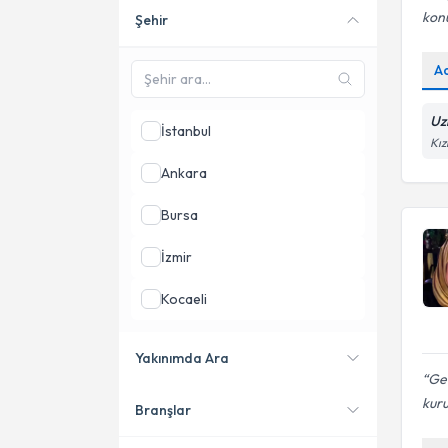
kon
Şehir
Online danışmanlık sunan
uzmanları göster
A
Uz
İstanbul
Kız
Ankara
Bursa
İzmir
Kocaeli
Samsun
Yakınımda Ara
Geç
Aydın
kuru
Branşlar
Konumuma yakın uzmanları
göster