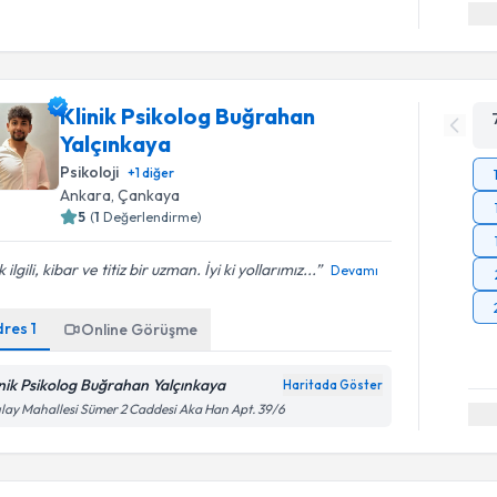
Klinik Psikolog Buğrahan
Yalçınkaya
Psikoloji
+
1
diğer
Ankara
,
Çankaya
5
(
1
Değerlendirme)
 ilgili, kibar ve titiz bir uzman. İyi ki yollarımız...
Devamı
dres
1
Online Görüşme
inik Psikolog Buğrahan Yalçınkaya
Haritada Göster
ılay Mahallesi Sümer 2 Caddesi Aka Han Apt. 39/6