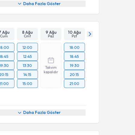
Daha Fazla Göster
7 Ağu
8 Ağu
9 Ağu
10 Ağu
Cum
Cmt
Paz
Pzt
18:00
12:00
18:00
18:45
12:45
18:45
19:30
13:30
19:30
Takvim
kapalıdır
20:15
14:15
20:15
21:00
15:00
21:00
Daha Fazla Göster