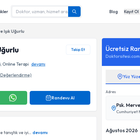
ikler
Blog
Kayıt Ol
e Işık Uğurlu
Ücretsiz Ra
Uğurlu
Takip Et
Doktorsitesi.com
, Online Terapi
devamı
Değerlendirme)
Yüz Yüz
Adres
Randevu Al
Psk. Merve
Cumhuriyet M
Ağustos 2026
anıştık ve iyi...
devamı