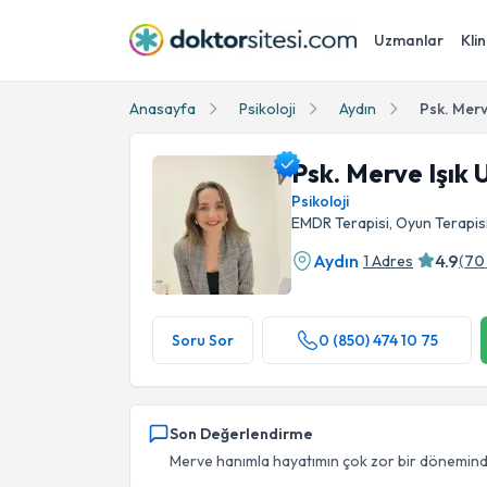
Uzmanlar
Klin
Anasayfa
Psikoloji
Aydın
Psk. Merv
Psk. Merve Işık 
Psikoloji
EMDR Terapisi, Oyun Terapisi
Aydın
4.9
1 Adres
(
70
Psk. Merve Işık Uğurlu Profil Fotoğrafı
Soru Sor
0 (850) 474 10 75
Son Değerlendirme
Merve hanımla hayatımın çok zor bir döneminde t