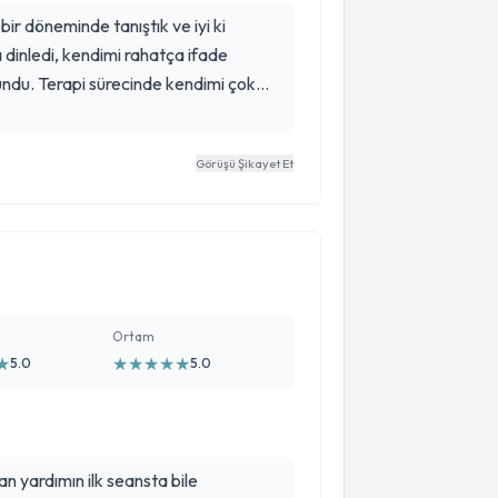
ir döneminde tanıştık ve iyi ki
 dinledi, kendimi rahatça ifade
undu. Terapi sürecinde kendimi çok
si, desteği ve emeği için çok teşekkür
e ederim.
Görüşü Şikayet Et
Ortam
★
★
★
★
★
★
5.0
5.0
 yardımın ilk seansta bile