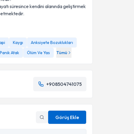
yatı süresince kendini alanında geliştirmek
 etmektedir.
api
Kaygı
Anksiyete Bozuklukları
Panik Atak
Ölüm Ve Yas
Tümü
+908504741075
Görüş Ekle