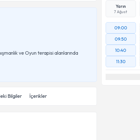
Yarın
7 Ağust
09:00
09:50
10:40
anışmanlık ve Oyun terapisi alanlarında
11:30
eki Bilgiler
İçerikler