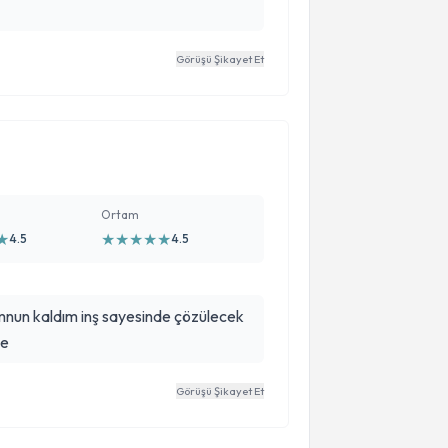
Görüşü Şikayet Et
Ortam
★
★
★
★
★
★
4.5
4.5
kaldım inş sayesinde çözülecek
se
Görüşü Şikayet Et