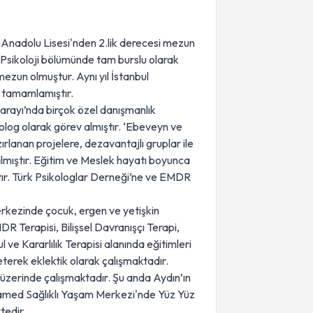
Anadolu Lisesi'nden 2.lik derecesi mezun
i Psikoloji bölümünde tam burslu olarak
ezun olmuştur. Aynı yıl İstanbul
" tamamlamıştır.
Sarayı’nda birçok özel danışmanlık
olog olarak görev almıştır. ‘Ebeveyn ve
zırlanan projelere, dezavantajlı gruplar ile
almıştır. Eğitim ve Meslek hayatı boyunca
ştır. Türk Psikologlar Derneği’ne ve EMDR
rkezinde çocuk, ergen ve yetişkin
R Terapisi, Bilişsel Davranışçı Terapi,
e Kararlılık Terapisi alanında eğitimleri
eterek eklektik olarak çalışmaktadır.
’ üzerinde çalışmaktadır. Şu anda Aydın’ın
amed Sağlıklı Yaşam Merkezi'nde Yüz Yüz
tedir.