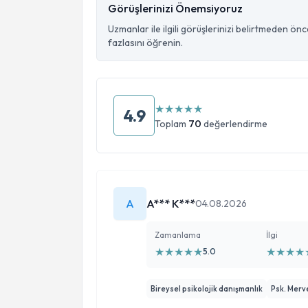
Görüşlerinizi Önemsiyoruz
Uzmanlar ile ilgili görüşlerinizi belirtmeden ön
fazlasını öğrenin.
★
★
★
★
★
4.9
Toplam
70
değerlendirme
A
A*** K***
04.08.2026
Zamanlama
İlgi
★
★
★
★
★
★
★
★
★
5.0
Bireysel psikolojik danışmanlık
Psk. Merve