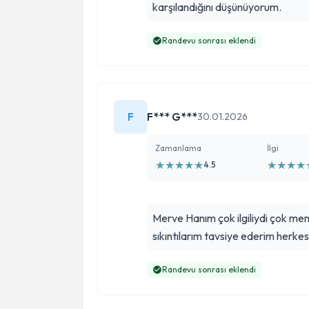
karşılandığını düşünüyorum.
Randevu sonrası eklendi
F
F*** G***
30.01.2026
Zamanlama
İlgi
★
★
★
★
★
★
★
★
★
4.5
Merve Hanım çok ilgiliydi çok memnun 
sıkıntılarım tavsiye ederim herke
Randevu sonrası eklendi