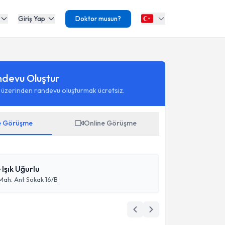
Giriş Yap
Doktor musun?
ndevu Oluştur
 üzerinden randevu oluşturmak ücretsiz.
e Görüşme
Online Görüşme
 Işık Uğurlu
ah. Ant Sokak 16/B