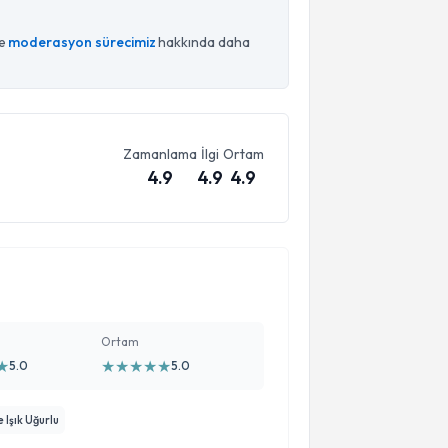
ce
moderasyon sürecimiz
hakkında daha
Zamanlama
İlgi
Ortam
4.9
4.9
4.9
Ortam
★
★
★
★
★
★
5.0
5.0
 Işık Uğurlu