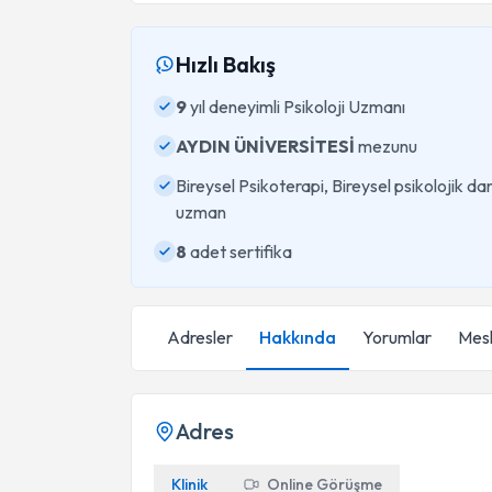
Hızlı Bakış
9
yıl deneyimli Psikoloji Uzmanı
AYDIN ÜNİVERSİTESİ
mezunu
Bireysel Psikoterapi, Bireysel psikolojik d
uzman
8
adet sertifika
Adresler
Hakkında
Yorumlar
Mesl
Adres
Klinik
Online Görüşme