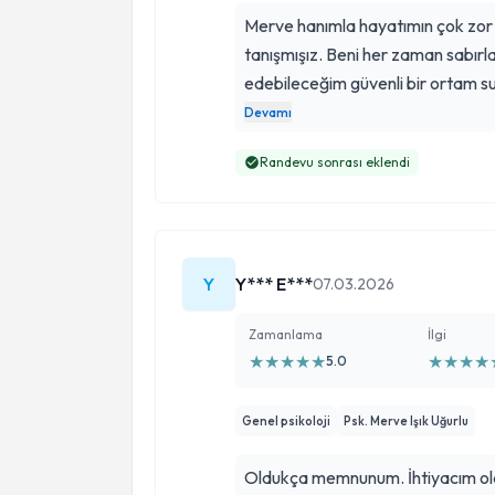
Merve hanımla hayatımın çok zor b
tanışmışız. Beni her zaman sabırla
edebileceğim güvenli bir ortam s
daha iyi hissetmeye başladım. İlgi
Devamı
ederim. Gönül rahatlığıyla tavsiy
Randevu sonrası eklendi
Y
Y*** E***
07.03.2026
Zamanlama
İlgi
★
★
★
★
★
★
★
★
★
5.0
Genel psikoloji
Psk. Merve Işık Uğurlu
Oldukça memnunum. İhtiyacım olan