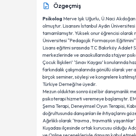
Özgeçmiş
Psikolog
Merve Işık Uğurlu, Ü.Naci Akdoğan 
olmuştur. Lisansını İstanbul Aydın Üniversites
tamamlamıştır. Yüksek onur öğrencisi olarak m
Üniversitesi "Pedagojik Formasyon Eğitimini
Lisans eğitimi sırasında T.C Bakırköy Adalet 
merkezlerinde ve anaokullarında stajyer psik
Çocuk İlişkileri’ ‘Sınav Kaygısı’ konularında ha
farkındalık çalışmalarında gönüllü olarak yer 
birçok seminer, söyleşi ve kongrelere katılmı
Türkiye Derneği’ne üyedir.
Mezun olduktan sonra özel bir danışmanlık me
psikoterapi hizmeti veremeye başlamıştır. EMD
Şema Terapi, Deneyimsel Oyun Terapisi, Kabul v
doğrultusunda danışanları ile ihtiyaçlarını göz
Ağırlıklı olarak ‘travma , travmatik yaşantılar
Kuşadası ilçesinde ortak kurucusu olduğu Ad
ve Online seçenekleriyle danışan kabul etmek