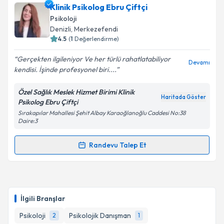
Psk. Sinan Özyürek
için randevu takvimi talebi
Klinik Psikolog Ebru Çiftçi
oluşturun. Size bu uzmandan randevu almanız için bir
Psikoloji
takvim hazırlandığında e-posta ile bilgilendireceğiz.
Denizli
, Merkezefendi
4.5
(
1
Değerlendirme)
E-posta Adresiniz
Gerçekten ilgileniyor Ve her türlü rahatlatabiliyor
Devamı
kendisi. İşinde profesyonel biri....
Özel Sağlık Meslek Hizmet Birimi Klinik
Kişisel verilerimin işlenmesine ilişkin
Aydınlatma
Haritada Göster
Psikolog Ebru Çiftçi
Metni
'ni okudum ve kişisel verilerimin belirtilen
Sırakapılar Mahallesi Şehit Albay Karaoğlanoğlu Caddesi No:38
kapsamda işlenmesini kabul ediyorum.
Daire:3
Randevu Talep Et
Takvim Talebini Gönder
Randevu Takvimi Talebi
Klinik Psikolog Ebru Çiftçi
için randevu takvimi
talebi oluşturun. Size bu uzmandan randevu almanız
İlgili Branşlar
için bir takvim hazırlandığında e-posta ile
bilgilendireceğiz.
Psikoloji
Psikolojik Danışman
2
1