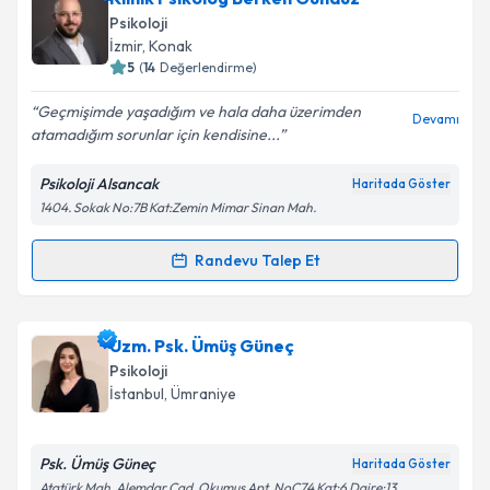
Psikoloji
İzmir
, Konak
5
(
14
Değerlendirme)
Geçmişimde yaşadığım ve hala daha üzerimden
Devamı
atamadığım sorunlar için kendisine...
Psikoloji Alsancak
Haritada Göster
1404. Sokak No:7B Kat:Zemin Mimar Sinan Mah.
Randevu Talep Et
Randevu Takvimi Talebi
Klinik Psikolog Berken Gündüz
için randevu takvimi
Uzm. Psk. Ümüş Güneç
talebi oluşturun. Size bu uzmandan randevu almanız
Psikoloji
için bir takvim hazırlandığında e-posta ile
İstanbul
, Ümraniye
bilgilendireceğiz.
E-posta Adresiniz
Psk. Ümüş Güneç
Haritada Göster
Atatürk Mah. Alemdar Cad. Okumuş Apt. NoÇ74 Kat:6 Daire:13