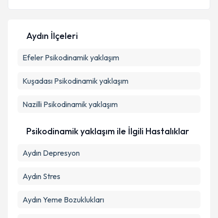
E-posta Adresiniz
Aydın İlçeleri
Efeler
Psikodinamik yaklaşım
Kişisel verilerimin işlenmesine ilişkin
Aydınlatma
Metni
'ni okudum ve kişisel verilerimin belirtilen
kapsamda işlenmesini kabul ediyorum.
Kuşadası
Psikodinamik yaklaşım
Nazilli
Psikodinamik yaklaşım
Takvim Talebini Gönder
Psikodinamik yaklaşım ile İlgili Hastalıklar
Aydın Depresyon
Aydın Stres
Aydın Yeme Bozuklukları