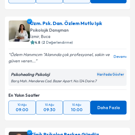
Uzm. Psk. Dan. Özlem Mutlu Işık
Psikolojik Danışman
İzmir
, Buca
4.8
(
2
Değerlendirme)
Özlem Hanımcım “Alanında çok profesyonel, sakin ve
Devamı
güven veren...
Psikohealing Psikoloji
Haritada Göster
Barış Mah. Menderes Cad. Bazer Apart. No:124 Daire:7
En Yakın Saatler
10 Ağu
10 Ağu
10 Ağu
Daha Fazla
09:00
09:30
10:00
Klinik Psikolog Berken Gündüz