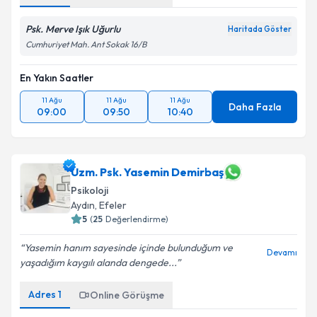
Psk. Merve Işık Uğurlu
Haritada Göster
Cumhuriyet Mah. Ant Sokak 16/B
En Yakın Saatler
11 Ağu
11 Ağu
11 Ağu
Daha Fazla
09:00
09:50
10:40
Uzm. Psk. Yasemin Demirbaş
Psikoloji
Aydın
, Efeler
5
(
25
Değerlendirme)
Yasemin hanım sayesinde içinde bulunduğum ve
Devamı
yaşadığım kaygılı alanda dengede...
Adres
1
Online Görüşme