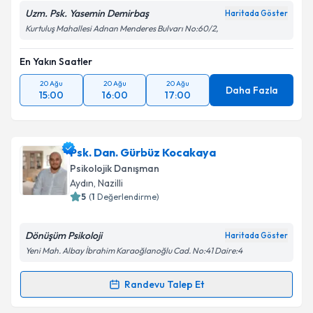
Uzm. Psk. Yasemin Demirbaş
Haritada Göster
Kurtuluş Mahallesi Adnan Menderes Bulvarı No:60/2,
En Yakın Saatler
20 Ağu
20 Ağu
20 Ağu
Daha Fazla
15:00
16:00
17:00
Psk. Dan. Gürbüz Kocakaya
Psikolojik Danışman
Aydın
, Nazilli
5
(
1
Değerlendirme)
Dönüşüm Psikoloji
Haritada Göster
Yeni Mah. Albay İbrahim Karaoğlanoğlu Cad. No:41 Daire:4
Randevu Talep Et
Randevu Takvimi Talebi