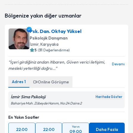
Psk. Dan. Gürbüz Kocakaya
için randevu takvimi
Bölgenize yakın diğer uzmanlar
talebi oluşturun. Size bu uzmandan randevu almanız
için bir takvim hazırlandığında e-posta ile
bilgilendireceğiz.
Psk. Dan. Oktay Yüksel
Psikolojik Danışman
E-posta Adresiniz
İzmir
, Karşıyaka
5
(
31
Değerlendirme)
İçeri girdiğiniz andan itibaren, Güven verici iletişimi,
Devamı
mesleki yeterliliği doğru...
Kişisel verilerimin işlenmesine ilişkin
Aydınlatma
Metni
'ni okudum ve kişisel verilerimin belirtilen
kapsamda işlenmesini kabul ediyorum.
Adres
1
Online Görüşme
İzmir Sima Psikoloji
Haritada Göster
Takvim Talebini Gönder
Bahariye Mah. Zübeyde Hanım, No:24 Daire:2
En Yakın Saatler
Yarın
22:00
22:00
Daha Fazla
09:00