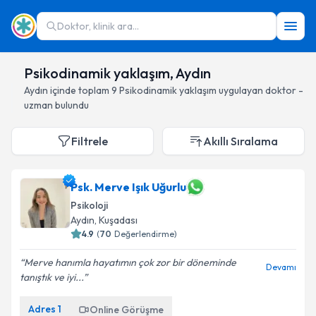
Doktor, klinik ara...
Psikodinamik yaklaşım, Aydın
Aydın
içinde toplam
9
Psikodinamik yaklaşım
uygulayan doktor -
uzman bulundu
Filtrele
Akıllı Sıralama
Psk. Merve Işık Uğurlu
Psikoloji
Aydın
, Kuşadası
4.9
(
70
Değerlendirme)
Merve hanımla hayatımın çok zor bir döneminde
Devamı
tanıştık ve iyi...
Adres
1
Online Görüşme