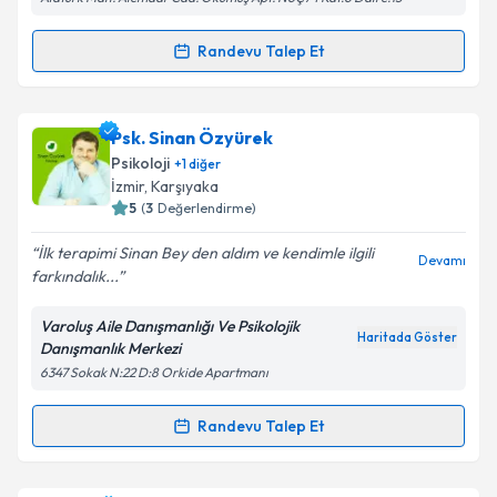
Randevu Talep Et
Randevu Takvimi Talebi
Kişisel verilerimin işlenmesine ilişkin
Aydınlatma
Metni
'ni okudum ve kişisel verilerimin belirtilen
kapsamda işlenmesini kabul ediyorum.
Uzm. Psk. Ümüş Güneç
için randevu takvimi talebi
Psk. Sinan Özyürek
oluşturun. Size bu uzmandan randevu almanız için bir
Psikoloji
+
1
diğer
takvim hazırlandığında e-posta ile bilgilendireceğiz.
Takvim Talebini Gönder
İzmir
, Karşıyaka
5
(
3
Değerlendirme)
E-posta Adresiniz
İlk terapimi Sinan Bey den aldım ve kendimle ilgili
Devamı
farkındalık...
Varoluş Aile Danışmanlığı Ve Psikolojik
Kişisel verilerimin işlenmesine ilişkin
Aydınlatma
Haritada Göster
Danışmanlık Merkezi
Metni
'ni okudum ve kişisel verilerimin belirtilen
6347 Sokak N:22 D:8 Orkide Apartmanı
kapsamda işlenmesini kabul ediyorum.
Randevu Talep Et
Randevu Takvimi Talebi
Takvim Talebini Gönder