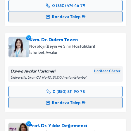
0 (850) 474 46 79
Randevu Takvimi Talebi
Randevu Talep Et
Uzm. Dr. Nurşen Borand
için randevu takvimi talebi
oluşturun. Size bu uzmandan randevu almanız için bir
Uzm. Dr. Didem Tezen
takvim hazırlandığında e-posta ile bilgilendireceğiz.
Nöroloji (Beyin ve Sinir Hastalıkları)
E-posta Adresiniz
İstanbul
,
Avcılar
Daviva Avcılar Hastanesi
Haritada Göster
Üniversite, Uran Cd. No:10, 34310 Avcılar/İstanbul
Kişisel verilerimin işlenmesine ilişkin
Aydınlatma
Metni
'ni okudum ve kişisel verilerimin belirtilen
0 (850) 811 90 78
kapsamda işlenmesini kabul ediyorum.
Randevu Takvimi Talebi
Randevu Talep Et
Takvim Talebini Gönder
Uzm. Dr. Didem Tezen
için randevu takvimi talebi
oluşturun. Size bu uzmandan randevu almanız için bir
Prof. Dr. Yıldız Değirmenci
takvim hazırlandığında e-posta ile bilgilendireceğiz.