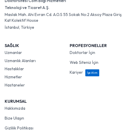
Doktorsitesi Com Bilgi Hizmetleri
Teknoloji ve Ticaret A.Ş.
Maslak Mah. Ahi Evran Cd. A.O.S 55 Sokak No:2 Aksoy Plaza Giriş
Kat Kolektif House
İstanbul, Türkiye
SAĞLIK
PROFESYONELLER
Uzmanlar
Doktorlar İçin
Uzmanlık Alanları
Web Siteniz İçin
Hastalıklar
Kariyer
İşe Alım
Hizmetler
Hastaneler
KURUMSAL
Hakkımızda
Bize Ulaşın
Gizlilik Politikası