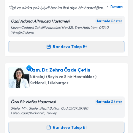
E-posta Adresiniz
Devamı
İlgi ve alaka çok iyiydi benim lbsl diye bir hastalığım...
Özal Adana Altınkoza Hastanesi
Haritada Göster
Kozan Caddesi Tahsilli Mahallesi No: 321, Tren Hattı Yanı, 01240
Yüreğir/Adana
Kişisel verilerimin işlenmesine ilişkin
Aydınlatma
Metni
'ni okudum ve kişisel verilerimin belirtilen
Randevu Talep Et
kapsamda işlenmesini kabul ediyorum.
Randevu Takvimi Talebi
Takvim Talebini Gönder
Uzm. Dr. Tuğrul Doğan
için randevu takvimi talebi
Uzm. Dr. Zehra Özde Çetin
oluşturun. Size bu uzmandan randevu almanız için bir
Nöroloji (Beyin ve Sinir Hastalıkları)
takvim hazırlandığında e-posta ile bilgilendireceğiz.
Kırklareli
,
Lüleburgaz
E-posta Adresiniz
Özel Bir Nefes Hastanesi
Haritada Göster
Siteler Mh., Siteler, Nazif Balkan Cad.35/37, 39780
Lüleburgaz/Kırklareli, Turkey
Kişisel verilerimin işlenmesine ilişkin
Aydınlatma
Randevu Talep Et
Metni
'ni okudum ve kişisel verilerimin belirtilen
Randevu Takvimi Talebi