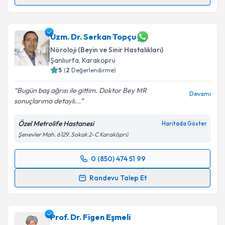
Uzm. Dr. Kübra Batum
için randevu takvimi talebi
Takvim Talebini Gönder
oluşturun. Size bu uzmandan randevu almanız için bir
takvim hazırlandığında e-posta ile bilgilendireceğiz.
Uzm. Dr. Serkan Topçu
Nöroloji (Beyin ve Sinir Hastalıkları)
E-posta Adresiniz
Şanlıurfa
,
Karaköprü
5
(
2
Değerlendirme)
Bugün baş ağrısı ile gittim. Doktor Bey MR
Devamı
sonuçlarıma detaylı...
Kişisel verilerimin işlenmesine ilişkin
Aydınlatma
Metni
'ni okudum ve kişisel verilerimin belirtilen
Özel Metrolife Hastanesi
Haritada Göster
kapsamda işlenmesini kabul ediyorum.
Şenevler Mah. 6129. Sokak 2-C Karaköprü
Takvim Talebini Gönder
0 (850) 474 51 99
Randevu Takvimi Talebi
Randevu Talep Et
Uzm. Dr. Serkan Topçu
için randevu takvimi talebi
oluşturun. Size bu uzmandan randevu almanız için bir
Prof. Dr. Figen Eşmeli
takvim hazırlandığında e-posta ile bilgilendireceğiz.