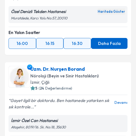
Özel Denizli Tekden Hastanesi
Haritada Göster
Muratdede, Karcı Yolu No:57, 20010
En Yakın Saatler
16:00
16:15
16:30
Daha Fazla
Uzm. Dr. Nurşen Borand
Nöroloji (Beyin ve Sinir Hastalıkları)
İzmir
,
Çiğli
5
(
24
Değerlendirme)
Gayet ilgili bir doktordu. Ben hastanede yatarken sık
Devamı
sık kontrole...
İzmir Özel Can Hastanesi
Ataşehir, 8019/16. Sk. No:18, 35630