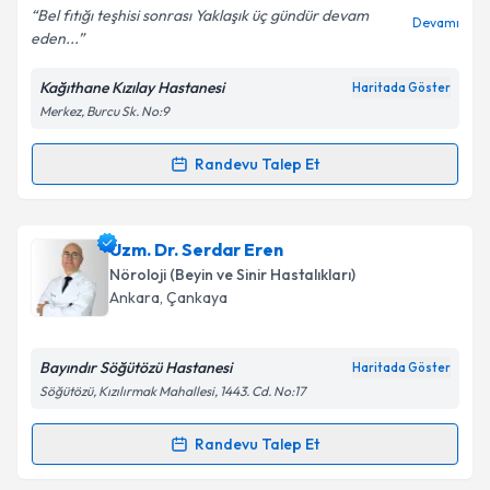
Bel fıtığı teşhisi sonrası Yaklaşık üç gündür devam
Devamı
eden...
Kağıthane Kızılay Hastanesi
Haritada Göster
Kişisel verilerimin işlenmesine ilişkin
Aydınlatma
Merkez, Burcu Sk. No:9
Metni
'ni okudum ve kişisel verilerimin belirtilen
kapsamda işlenmesini kabul ediyorum.
Randevu Talep Et
Randevu Takvimi Talebi
Takvim Talebini Gönder
Uzm. Dr. Rodi Sarı Polat
için randevu takvimi talebi
Uzm. Dr. Serdar Eren
oluşturun. Size bu uzmandan randevu almanız için bir
Nöroloji (Beyin ve Sinir Hastalıkları)
takvim hazırlandığında e-posta ile bilgilendireceğiz.
Ankara
,
Çankaya
E-posta Adresiniz
Bayındır Söğütözü Hastanesi
Haritada Göster
Söğütözü, Kızılırmak Mahallesi, 1443. Cd. No:17
Kişisel verilerimin işlenmesine ilişkin
Aydınlatma
Randevu Talep Et
Randevu Takvimi Talebi
Metni
'ni okudum ve kişisel verilerimin belirtilen
kapsamda işlenmesini kabul ediyorum.