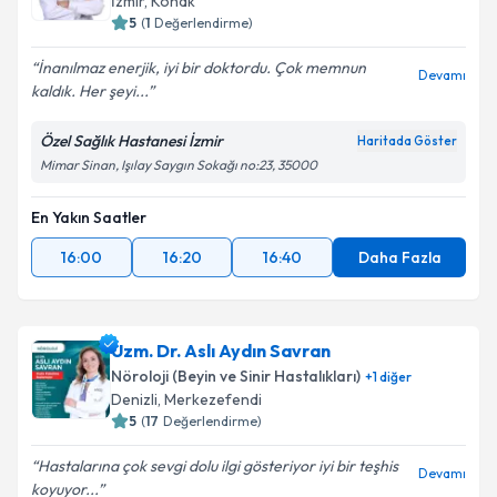
İzmir
,
Konak
5
(
1
Değerlendirme)
İnanılmaz enerjik, iyi bir doktordu. Çok memnun
Devamı
kaldık. Her şeyi...
Özel Sağlık Hastanesi İzmir
Haritada Göster
Mimar Sinan, Işılay Saygın Sokağı no:23, 35000
En Yakın Saatler
16:00
16:20
16:40
Daha Fazla
Uzm. Dr. Aslı Aydın Savran
Nöroloji (Beyin ve Sinir Hastalıkları)
+
1
diğer
Denizli
,
Merkezefendi
5
(
17
Değerlendirme)
Hastalarına çok sevgi dolu ilgi gösteriyor iyi bir teşhis
Devamı
koyuyor...