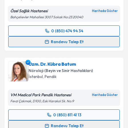
Kişisel verilerimin işlenmesine ilişkin
Aydınlatma
Özel Sağlık Hastanesi
Haritada Göster
Metni
'ni okudum ve kişisel verilerimin belirtilen
Bahçelievler Mahallesi 3007 Sokak No:23 20040
kapsamda işlenmesini kabul ediyorum.
0 (850) 474 94 34
Randevu Takvimi Talebi
Takvim Talebini Gönder
Randevu Talep Et
Prof. Dr. Göksemin Demir
için randevu takvimi
talebi oluşturun. Size bu uzmandan randevu almanız
Uzm. Dr. Kübra Batum
için bir takvim hazırlandığında e-posta ile
bilgilendireceğiz.
Nöroloji (Beyin ve Sinir Hastalıkları)
İstanbul
,
Pendik
E-posta Adresiniz
VM Medical Park Pendik Hastanesi
Haritada Göster
Fevzi Çakmak, D100, Eski Karakol Sk. No:9
Kişisel verilerimin işlenmesine ilişkin
Aydınlatma
0 (850) 811 41 13
Metni
'ni okudum ve kişisel verilerimin belirtilen
Randevu Takvimi Talebi
kapsamda işlenmesini kabul ediyorum.
Randevu Talep Et