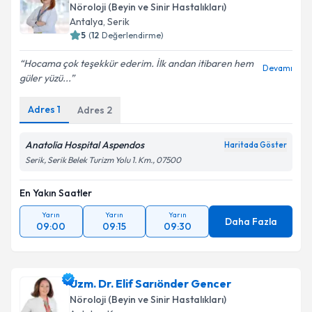
Nöroloji (Beyin ve Sinir Hastalıkları)
Antalya
,
Serik
5
(
12
Değerlendirme)
Hocama çok teşekkür ederim. İlk andan itibaren hem
Devamı
güler yüzü...
Adres
1
Adres
2
Anatolia Hospital Aspendos
Haritada Göster
Serik, Serik Belek Turizm Yolu 1. Km., 07500
En Yakın Saatler
Yarın
Yarın
Yarın
Daha Fazla
09:00
09:15
09:30
Uzm. Dr. Elif Sarıönder Gencer
Nöroloji (Beyin ve Sinir Hastalıkları)