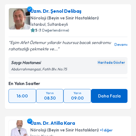
Uzm. Dr. Şenol Delibaş
Nöroloji (Beyin ve Sinir Hastalıkları)
İstanbul
,
Sultanbeyli
5
(
1
Değerlendirme)
Eşim Afet Öztemur yıllardır huzursuz bacak sendromu
Devamı
rahatsızlığı çekmekte ve...
Saygı Hastanesi
Haritada Göster
Abdurrahmangazi, Fatih Blv. No:75
En Yakın Saatler
Yarın
Yarın
16:00
Daha Fazla
08:30
09:00
Uzm. Dr. Atilla Kara
Nöroloji (Beyin ve Sinir Hastalıkları)
+
1
diğer