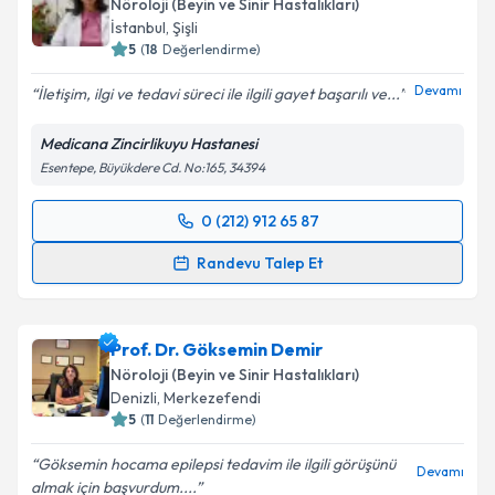
Nöroloji (Beyin ve Sinir Hastalıkları)
E-posta Adresiniz
İstanbul
,
Şişli
5
(
18
Değerlendirme)
Devamı
İletişim, ilgi ve tedavi süreci ile ilgili gayet başarılı ve...
Kişisel verilerimin işlenmesine ilişkin
Aydınlatma
Medicana Zincirlikuyu Hastanesi
Metni
'ni okudum ve kişisel verilerimin belirtilen
Esentepe, Büyükdere Cd. No:165, 34394
kapsamda işlenmesini kabul ediyorum.
0 (212) 912 65 87
Randevu Takvimi Talebi
Takvim Talebini Gönder
Randevu Talep Et
Prof. Dr. Yıldız Değirmenci
için randevu takvimi
talebi oluşturun. Size bu uzmandan randevu almanız
Prof. Dr. Göksemin Demir
için bir takvim hazırlandığında e-posta ile
bilgilendireceğiz.
Nöroloji (Beyin ve Sinir Hastalıkları)
Denizli
,
Merkezefendi
E-posta Adresiniz
5
(
11
Değerlendirme)
Göksemin hocama epilepsi tedavim ile ilgili görüşünü
Devamı
almak için başvurdum....