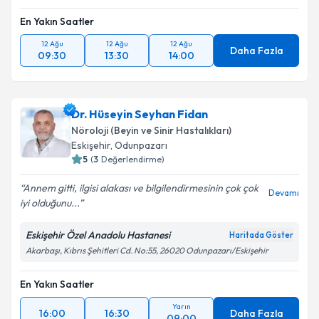
En Yakın Saatler
12 Ağu
12 Ağu
12 Ağu
Daha Fazla
09:30
13:30
14:00
Dr. Hüseyin Seyhan Fidan
Nöroloji (Beyin ve Sinir Hastalıkları)
Eskişehir
,
Odunpazarı
5
(
3
Değerlendirme)
Annem gitti, ilgisi alakası ve bilgilendirmesinin çok çok
Devamı
iyi olduğunu...
Eskişehir Özel Anadolu Hastanesi
Haritada Göster
Akarbaşı, Kıbrıs Şehitleri Cd. No:55, 26020 Odunpazarı/Eskişehir
En Yakın Saatler
Yarın
16:00
16:30
Daha Fazla
09:00