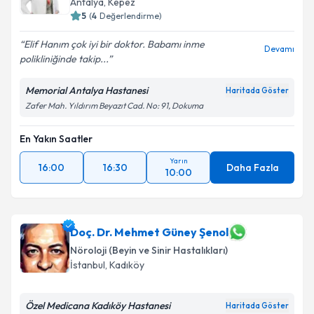
Antalya
,
Kepez
5
(
4
Değerlendirme)
Elif Hanım çok iyi bir doktor. Babamı inme
Devamı
polikliniğinde takip...
Memorial Antalya Hastanesi
Haritada Göster
Zafer Mah. Yıldırım Beyazıt Cad. No: 91, Dokuma
En Yakın Saatler
Yarın
16:00
16:30
Daha Fazla
10:00
Doç. Dr. Mehmet Güney Şenol
Nöroloji (Beyin ve Sinir Hastalıkları)
İstanbul
,
Kadıköy
Özel Medicana Kadıköy Hastanesi
Haritada Göster