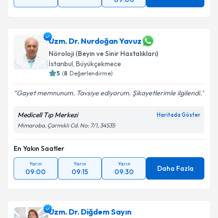
Uzm. Dr. Nurdoğan Yavuz
Nöroloji (Beyin ve Sinir Hastalıkları)
İstanbul
,
Büyükçekmece
5
(
8
Değerlendirme)
Gayet memnunum. Tavsiye ediyorum. Şikayetlerimle ilgilendi.
Medicell Tıp Merkezi
Haritada Göster
Mimaroba, Çarmıklı Cd. No: 7/1, 34535
En Yakın Saatler
Yarın
Yarın
Yarın
Daha Fazla
09:00
09:15
09:30
Uzm. Dr. Diğdem Sayın