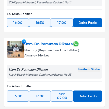
Zühtüpaşa Mahallesi, Recep Peker Caddesi. No:11
En Yakın Saatler
16:00
16:30
17:00
Daha Fazla
Uzm. Dr. Ramazan Dikmen
Nöroloji (Beyin ve Sinir Hastalıkları)
Aksaray
,
Merkez
Uzm.Dr Ramazan Dikmen
Haritada Göster
Küçük Bölcek Mahallesi Cumhuriyet Bulvarı No:55
En Yakın Saatler
Yarın
16:00
17:00
Daha Fazla
09:00