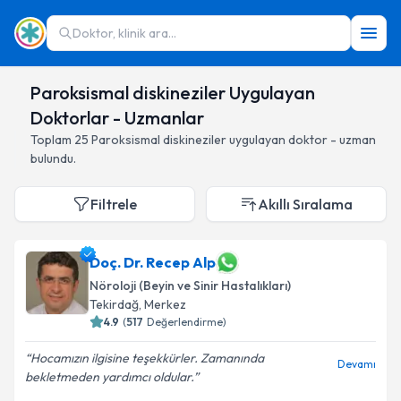
Doktor, klinik ara...
Paroksismal diskineziler Uygulayan
Doktorlar - Uzmanlar
Toplam
25
Paroksismal diskineziler
uygulayan doktor - uzman
bulundu.
Filtrele
Akıllı Sıralama
Doç. Dr. Recep Alp
Nöroloji (Beyin ve Sinir Hastalıkları)
Tekirdağ
,
Merkez
4.9
(
517
Değerlendirme)
Hocamızın ilgisine teşekkürler. Zamanında
Devamı
bekletmeden yardımcı oldular.