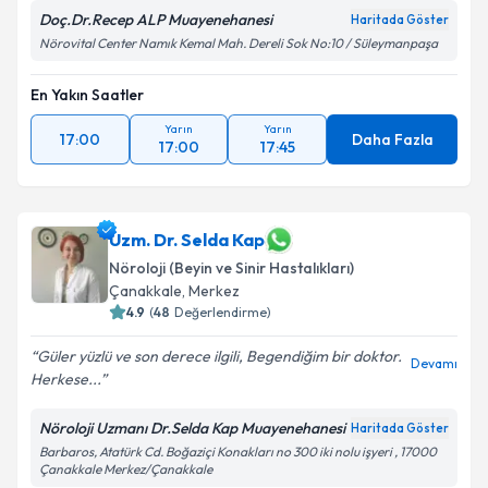
Doç.Dr.Recep ALP Muayenehanesi
Haritada Göster
Nörovital Center Namık Kemal Mah. Dereli Sok No:10 / Süleymanpaşa
En Yakın Saatler
Yarın
Yarın
17:00
Daha Fazla
17:00
17:45
Uzm. Dr. Selda Kap
Nöroloji (Beyin ve Sinir Hastalıkları)
Çanakkale
,
Merkez
4.9
(
48
Değerlendirme)
Güler yüzlü ve son derece ilgili, Begendiğim bir doktor.
Devamı
Herkese...
Nöroloji Uzmanı Dr.Selda Kap Muayenehanesi
Haritada Göster
Barbaros, Atatürk Cd. Boğaziçi Konakları no 300 iki nolu işyeri , 17000
Çanakkale Merkez/Çanakkale