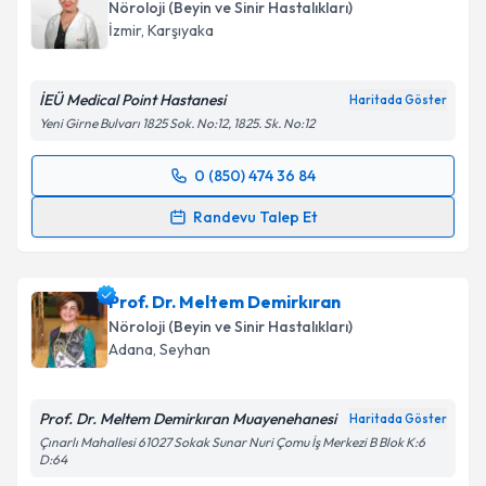
Nöroloji (Beyin ve Sinir Hastalıkları)
E-posta Adresiniz
İzmir
,
Karşıyaka
İEÜ Medical Point Hastanesi
Haritada Göster
Yeni Girne Bulvarı 1825 Sok. No:12, 1825. Sk. No:12
Kişisel verilerimin işlenmesine ilişkin
Aydınlatma
Metni
'ni okudum ve kişisel verilerimin belirtilen
0 (850) 474 36 84
kapsamda işlenmesini kabul ediyorum.
Randevu Takvimi Talebi
Randevu Talep Et
Takvim Talebini Gönder
Prof. Dr. Figen Eşmeli
için randevu takvimi talebi
oluşturun. Size bu uzmandan randevu almanız için bir
Prof. Dr. Meltem Demirkıran
takvim hazırlandığında e-posta ile bilgilendireceğiz.
Nöroloji (Beyin ve Sinir Hastalıkları)
E-posta Adresiniz
Adana
,
Seyhan
Prof. Dr. Meltem Demirkıran Muayenehanesi
Haritada Göster
Çınarlı Mahallesi 61027 Sokak Sunar Nuri Çomu İş Merkezi B Blok K:6
Kişisel verilerimin işlenmesine ilişkin
Aydınlatma
D:64
Metni
'ni okudum ve kişisel verilerimin belirtilen