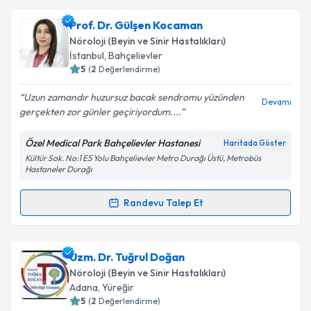
Uzm. Dr. Serdar Eren
için randevu takvimi talebi
Prof. Dr. Gülşen Kocaman
oluşturun. Size bu uzmandan randevu almanız için bir
Takvim Talebini Gönder
Nöroloji (Beyin ve Sinir Hastalıkları)
takvim hazırlandığında e-posta ile bilgilendireceğiz.
İstanbul
,
Bahçelievler
5
(
2
Değerlendirme)
E-posta Adresiniz
Uzun zamandır huzursuz bacak sendromu yüzünden
Devamı
gerçekten zor günler geçiriyordum....
Özel Medical Park Bahçelievler Hastanesi
Haritada Göster
Kişisel verilerimin işlenmesine ilişkin
Aydınlatma
Kültür Sok. No:1 E5 Yolu Bahçelievler Metro Durağı Üstü, Metrobüs
Metni
'ni okudum ve kişisel verilerimin belirtilen
Hastaneler Durağı
kapsamda işlenmesini kabul ediyorum.
Randevu Talep Et
Randevu Takvimi Talebi
Takvim Talebini Gönder
Prof. Dr. Gülşen Kocaman
için randevu takvimi
Uzm. Dr. Tuğrul Doğan
talebi oluşturun. Size bu uzmandan randevu almanız
Nöroloji (Beyin ve Sinir Hastalıkları)
için bir takvim hazırlandığında e-posta ile
Adana
,
Yüreğir
bilgilendireceğiz.
5
(
2
Değerlendirme)