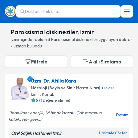
Doktor, klinik ara...
Paroksismal diskineziler, İzmir
İzmir
içinde toplam
3
Paroksismal diskineziler
uygulayan doktor
- uzman bulundu
Filtrele
Akıllı Sıralama
Uzm. Dr. Atilla Kara
Nöroloji (Beyin ve Sinir Hastalıkları)
+
1
diğer
İzmir
, Konak
5
(
1
Değerlendirme)
İnanılmaz enerjik, iyi bir doktordu. Çok memnun
Devamı
kaldık. Her şeyi...
Özel Sağlık Hastanesi İzmir
Haritada Göster