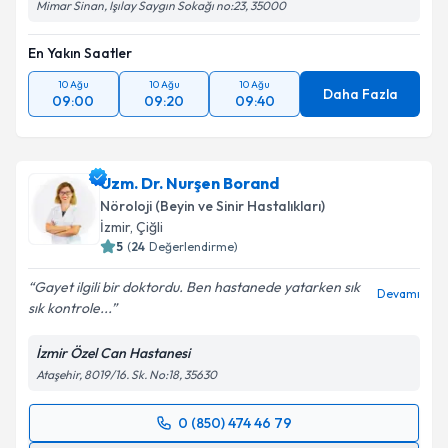
Mimar Sinan, Işılay Saygın Sokağı no:23, 35000
En Yakın Saatler
10 Ağu
10 Ağu
10 Ağu
Daha Fazla
09:00
09:20
09:40
Uzm. Dr. Nurşen Borand
Nöroloji (Beyin ve Sinir Hastalıkları)
İzmir
, Çiğli
5
(
24
Değerlendirme)
Gayet ilgili bir doktordu. Ben hastanede yatarken sık
Devamı
sık kontrole...
İzmir Özel Can Hastanesi
Ataşehir, 8019/16. Sk. No:18, 35630
0 (850) 474 46 79
Randevu Takvimi Talebi