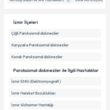
Nöroloji (Beyin ve Sinir Hastalıkları)
Klinik Nörofizyoloji
Kişisel verilerimin işlenmesine ilişkin
Aydınlatma
İzmir İlçeleri
Metni
'ni okudum ve kişisel verilerimin belirtilen
kapsamda işlenmesini kabul ediyorum.
Çiğli
Paroksismal diskineziler
Takvim Talebini Gönder
Karşıyaka
Paroksismal diskineziler
Konak
Paroksismal diskineziler
Paroksismal diskineziler ile İlgili Hastalıklar
İzmir EMG (Elektromiyografi )
İzmir Hareket Bozuklukları
İzmir Alzheimer Hastalığı