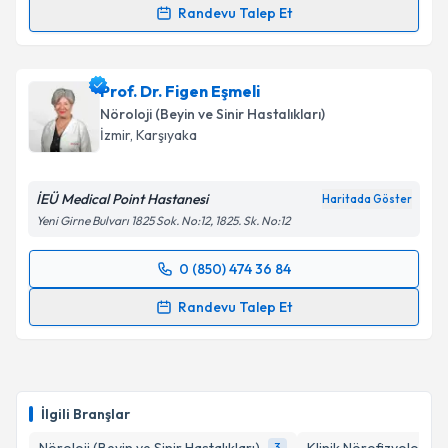
Randevu Talep Et
Uzm. Dr. Nurşen Borand
için randevu takvimi talebi
oluşturun. Size bu uzmandan randevu almanız için bir
Prof. Dr. Figen Eşmeli
takvim hazırlandığında e-posta ile bilgilendireceğiz.
Nöroloji (Beyin ve Sinir Hastalıkları)
E-posta Adresiniz
İzmir
, Karşıyaka
İEÜ Medical Point Hastanesi
Haritada Göster
Yeni Girne Bulvarı 1825 Sok. No:12, 1825. Sk. No:12
Kişisel verilerimin işlenmesine ilişkin
Aydınlatma
Metni
'ni okudum ve kişisel verilerimin belirtilen
0 (850) 474 36 84
kapsamda işlenmesini kabul ediyorum.
Randevu Takvimi Talebi
Randevu Talep Et
Takvim Talebini Gönder
Prof. Dr. Figen Eşmeli
için randevu takvimi talebi
oluşturun. Size bu uzmandan randevu almanız için bir
takvim hazırlandığında e-posta ile bilgilendireceğiz.
İlgili Branşlar
E-posta Adresiniz
3
1