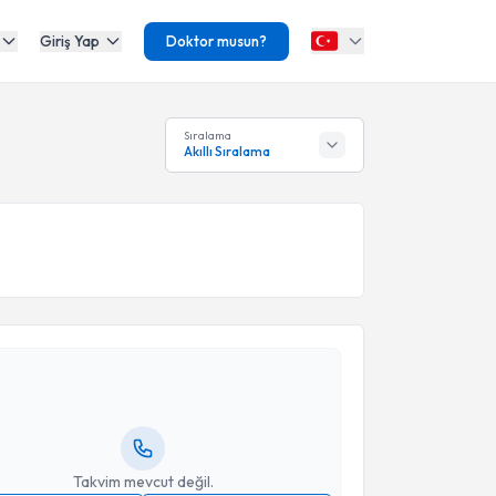
Giriş Yap
Doktor musun?
Sıralama
Akıllı Sıralama
akvimi Talebi
Nurşen Borand
için randevu takvimi talebi oluşturun.
andan randevu almanız için bir takvim
ında e-posta ile bilgilendireceğiz.
resiniz
Takvim mevcut değil.