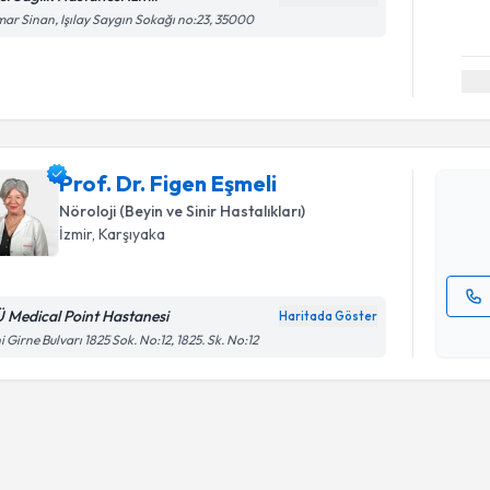
ar Sinan, Işılay Saygın Sokağı no:23, 35000
Randevu T
Prof. Dr. 
Size bu uzm
Prof. Dr. Figen Eşmeli
hazırlandığ
Nöroloji (Beyin ve Sinir Hastalıkları)
E-posta Ad
İzmir
, Karşıyaka
Ü Medical Point Hastanesi
Haritada Göster
Kişisel
i Girne Bulvarı 1825 Sok. No:12, 1825. Sk. No:12
okudum
işlenm