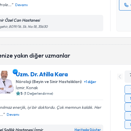
role...
Devamı
Kişisel
okudum
mir Özel Can Hastanesi
işlenm
şehir, 8019/16. Sk. No:18, 35630
enize yakın diğer uzmanlar
Uzm. Dr. Atilla Kara
Nöroloji (Beyin ve Sinir Hastalıkları)
+
1
diğer
İzmir
, Konak
5
(
1
Değerlendirme)
nılmaz enerjik, iyi bir doktordu. Çok memnun kaldık. Her
..
Devamı
el Sağlık Hastanesi İzmir
Haritada Göster