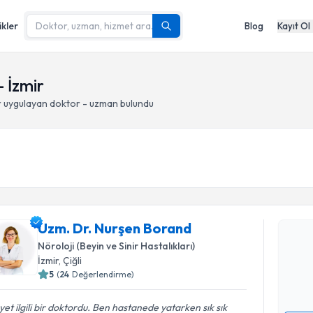
ikler
Blog
Kayıt Ol
- İzmir
r
uygulayan doktor - uzman bulundu
Randevu T
Uzm. Dr. 
Uzm. Dr. Nurşen Borand
Size bu uzm
Nöroloji (Beyin ve Sinir Hastalıkları)
hazırlandığ
İzmir
, Çiğli
5
(
24
Değerlendirme)
E-posta Ad
et ilgili bir doktordu. Ben hastanede yatarken sık sık