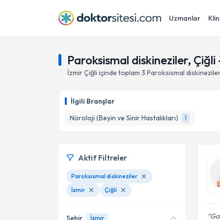
Uzmanlar
Klin
Paroksismal diskineziler, Çiğli 
İzmir
Çiğli
içinde toplam
3
Paroksismal diskinezile
İlgili Branşlar
Nöroloji (Beyin ve Sinir Hastalıkları)
1
Aktif Filtreler
Paroksismal diskineziler
İzmir
Çiğli
Gay
Şehir
İzmir