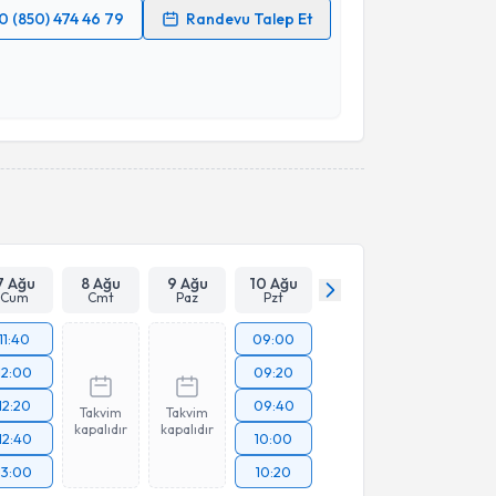
0 (850) 474 46 79
Randevu Talep Et
 verilerimin işlenmesine ilişkin
Aydınlatma Metni
'ni
 ve kişisel verilerimin belirtilen kapsamda
esini kabul ediyorum.
Takvim Talebini Gönder
7 Ağu
8 Ağu
9 Ağu
10 Ağu
Cum
Cmt
Paz
Pzt
11:40
09:00
12:00
09:20
12:20
09:40
Takvim
Takvim
kapalıdır
kapalıdır
12:40
10:00
13:00
10:20