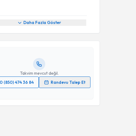
akvimi Talebi
Daha Fazla Göster
Figen Eşmeli
için randevu takvimi talebi oluşturun.
andan randevu almanız için bir takvim
ında e-posta ile bilgilendireceğiz.
resiniz
Takvim mevcut değil.
0 (850) 474 36 84
Randevu Talep Et
 verilerimin işlenmesine ilişkin
Aydınlatma Metni
'ni
 ve kişisel verilerimin belirtilen kapsamda
esini kabul ediyorum.
Takvim Talebini Gönder