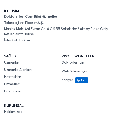
İLETİŞİM
Doktorsitesi Com Bilgi Hizmetleri
Teknoloji ve Ticaret A.Ş.
Maslak Mah. Ahi Evran Cd. A.O.S 55 Sokak No:2 Aksoy Plaza Giriş
Kat Kolektif House
İstanbul, Türkiye
SAĞLIK
PROFESYONELLER
Uzmanlar
Doktorlar İçin
Uzmanlık Alanları
Web Siteniz İçin
Hastalıklar
Kariyer
İşe Alım
Hizmetler
Hastaneler
KURUMSAL
Hakkımızda