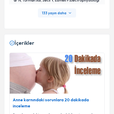
Ar N, Turman AB, Secil Y, Esmeli F.Electrophysiologi
Cal Evaluation Of Pharyngeal Phase Of Swallowing
In Patients With Parkinson's Disease.Mov Disord. 2
133 yayın daha
002 Sep;17(5):942-9.
İçerikler
Anne karnındaki sorunlara 20 dakikada inceleme
Anne karnındaki sorunlara 20 dakikada
inceleme