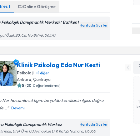
dres
1
Online Görüşme
ı Psikolojik Danışmanlık Merkezi ( Batıkent
Haritada Göster
gut Özal, 20. Cd. No:81/46, 06370
Klinik Psikolog Eda Nur Kesti
Psikoloji
+
1
diğer
Ankara
, Çankaya
5
(
20
Değerlendirme)
 Nur hocamla cıktıgım bu yolda kendisinin ılgısı, doğru
ka
e...
Devamı
ra Psikolojik Danışmanlık Merkez
Haritada Göster
ılırmak, Ufuk Ünv. Cd Arma Kule D:9. Kat 25 Numara, 06360