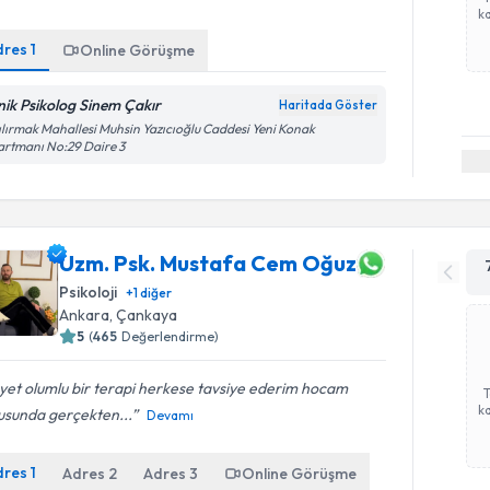
ka
dres
1
Online Görüşme
inik Psikolog Sinem Çakır
Haritada Göster
ılırmak Mahallesi Muhsin Yazıcıoğlu Caddesi Yeni Konak
rtmanı No:29 Daire 3
Uzm. Psk. Mustafa Cem Oğuz
Psikoloji
+
1
diğer
Ankara
, Çankaya
5
(
465
Değerlendirme)
et olumlu bir terapi herkese tavsiye ederim hocam
ka
usunda gerçekten...
Devamı
dres
1
Adres
2
Adres
3
Online Görüşme