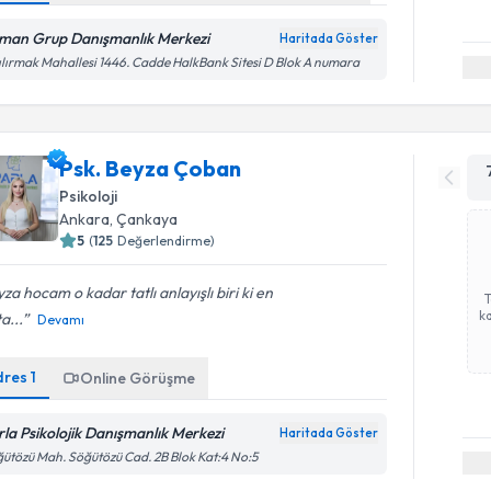
man Grup Danışmanlık Merkezi
Haritada Göster
ılırmak Mahallesi 1446. Cadde HalkBank Sitesi D Blok A numara
Psk. Beyza Çoban
Psikoloji
Ankara
, Çankaya
5
(
125
Değerlendirme)
za hocam o kadar tatlı anlayışlı biri ki en
ka
a...
Devamı
dres
1
Online Görüşme
rla Psikolojik Danışmanlık Merkezi
Haritada Göster
ütözü Mah. Söğütözü Cad. 2B Blok Kat:4 No:5