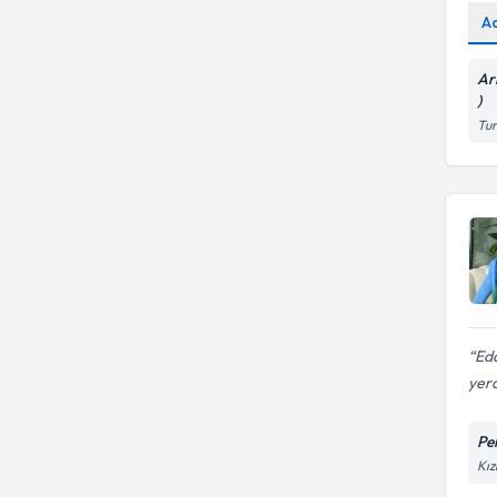
A
Ar
)
Tur
Eda
yerd
Pe
Kız