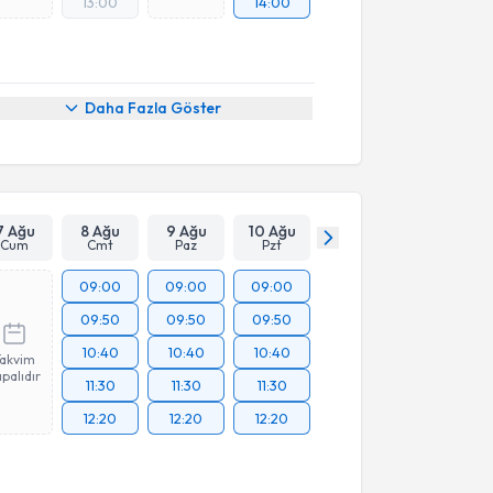
13:00
14:00
Daha Fazla Göster
7 Ağu
8 Ağu
9 Ağu
10 Ağu
Cum
Cmt
Paz
Pzt
09:00
09:00
09:00
09:50
09:50
09:50
10:40
10:40
10:40
Takvim
palıdır
11:30
11:30
11:30
12:20
12:20
12:20