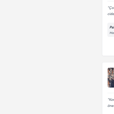
Çok
cidd
Ps
Ma
Ko
öner