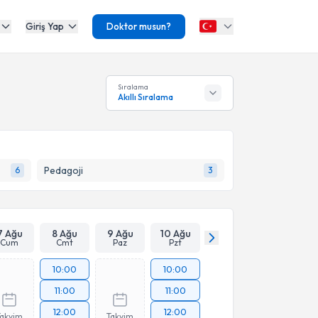
Giriş Yap
Doktor musun?
Sıralama
Akıllı Sıralama
Pedagoji
6
3
7 Ağu
8 Ağu
9 Ağu
10 Ağu
Cum
Cmt
Paz
Pzt
10:00
10:00
11:00
11:00
12:00
12:00
Takvim
Takvim