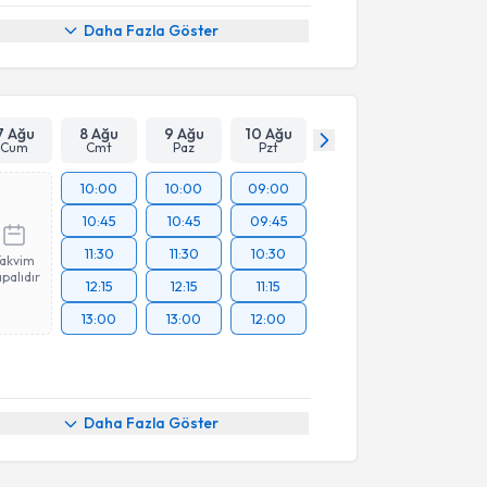
Daha Fazla Göster
7 Ağu
8 Ağu
9 Ağu
10 Ağu
Cum
Cmt
Paz
Pzt
10:00
10:00
09:00
10:45
10:45
09:45
11:30
11:30
10:30
Takvim
palıdır
12:15
12:15
11:15
13:00
13:00
12:00
Daha Fazla Göster