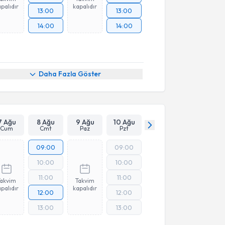
palıdır
kapalıdır
13:00
13:00
14:00
14:00
Daha Fazla Göster
7 Ağu
8 Ağu
9 Ağu
10 Ağu
Cum
Cmt
Paz
Pzt
09:00
09:00
10:00
10:00
11:00
11:00
Takvim
Takvim
palıdır
kapalıdır
12:00
12:00
13:00
13:00