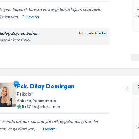
 içine kapanık biriyim ve kaygı bozukluğum sebebiyle
ka
i özgüven...
Devamı
ikolog Zeynep Sahar
Haritada Göster
idan Ankara C blok
Psk. Dilay Demirgan
Psikoloji
Ankara
, Yenimahalle
5
(
37
Değerlendirme)
nusunda uzman, soruna yönelik uygulamalı çözümler
ka
en ve iyi dinleyen,...
Devamı