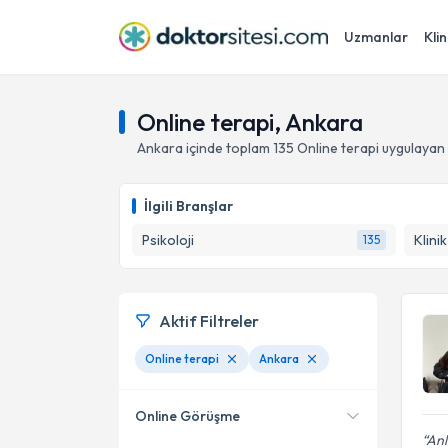
Uzmanlar
Klin
Online terapi, Ankara
Ankara
içinde toplam
135
Online terapi
uygulayan 
İlgili Branşlar
Psikoloji
Klini
135
Aktif Filtreler
Online terapi
Ankara
Online Görüşme
Anl