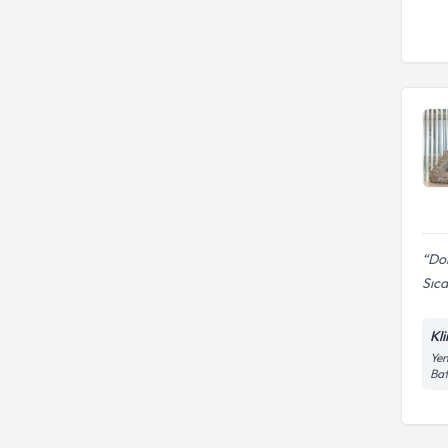
Dok
Sıca
Kl
Yen
Bat