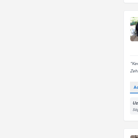
Ergo
BAŞKENT ÜNİVERSİTESİ
Atılım Üniversitesi
Psk. Dan.
Eureko Sigorta
BEYKENT ÜNİVERSİTESİ
BAHÇEŞEHİR ÜNİVERSİTESİ
Uzm. Psk.
Bilkent Üniversitesi
Bahçeşehir Üniversitesi
Uzm. Psk. Dan.
BASKENT ÜNIVERSITESI
(ANKARA)
Ken
Zeh
A
Uz
Sö