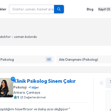
ikler
Blog
Kayıt Ol
doktor - uzman bulundu
k Psikolog
Aile Danışmanı (Psikolog)
45
Klinik Psikolog Sinem Çakır
Psikoloji
+
1
diğer
Ankara
, Çankaya
5
(
2
Değerlendirme)
aşıldığımı hissettiriyor ve bakış acısı değişiyor