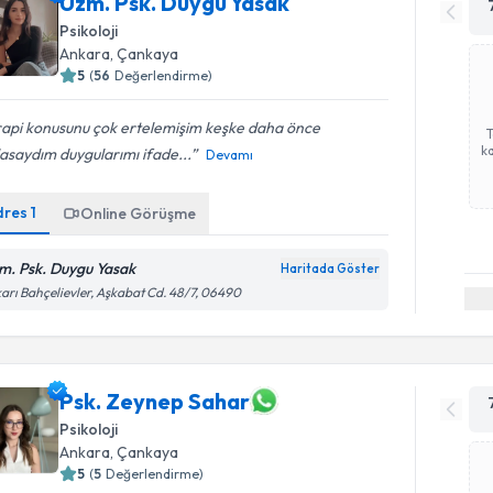
Uzm. Psk. Duygu Yasak
Psikoloji
Ankara
, Çankaya
5
(
56
Değerlendirme)
rapi konusunu çok ertelemişim keşke daha önce
ka
asaydım duygularımı ifade...
Devamı
dres
1
Online Görüşme
m. Psk. Duygu Yasak
Haritada Göster
arı Bahçelievler, Aşkabat Cd. 48/7, 06490
Psk. Zeynep Sahar
Psikoloji
Ankara
, Çankaya
5
(
5
Değerlendirme)