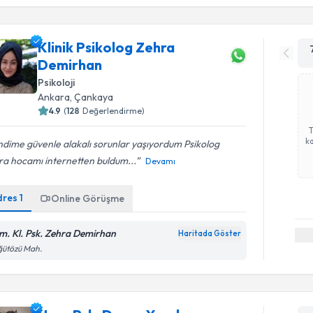
Klinik Psikolog Zehra
Demirhan
Psikoloji
Ankara
, Çankaya
4.9
(
128
Değerlendirme)
ka
dime güvenle alakalı sorunlar yaşıyordum Psikolog
ra hocamı internetten buldum...
Devamı
dres
1
Online Görüşme
m. Kl. Psk. Zehra Demirhan
Haritada Göster
ğütözü Mah.