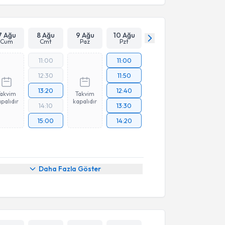
7 Ağu
8 Ağu
9 Ağu
10 Ağu
Cum
Cmt
Paz
Pzt
11:00
11:00
12:30
11:50
13:20
12:40
Takvim
Takvim
palıdır
kapalıdır
14:10
13:30
15:00
14:20
Daha Fazla Göster