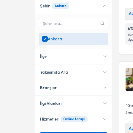
Şehir
Ankara
Online danışmanlık sunan
uzmanları göster
A
Sadece
Ankara
bölgesinde
Kl
uzman ara
Kız
Ankara
Apa
İlçe
Yakınımda Ara
Branşlar
Konumuma yakın uzmanları
Çankaya
göster
Etimesgut
İlgi Alanları
Gay
kon
Yenimahalle
Hizmetler
Online terapi
Psikoloji
Keçiören
A