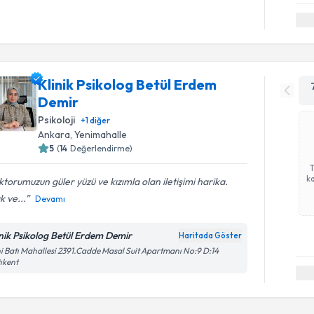
Klinik Psikolog Betül Erdem
Demir
Psikoloji
+
1
diğer
Ankara
, Yenimahalle
5
(
14
Değerlendirme)
ka
torumuzun güler yüzü ve kızımla olan iletişimi harika.
k ve...
Devamı
inik Psikolog Betül Erdem Demir
Haritada Göster
i Batı Mahallesi 2391.Cadde Masal Suit Apartmanı No:9 D:14
ıkent