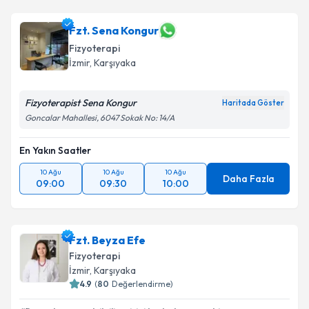
Fzt. Sena Kongur
Fizyoterapi
İzmir
, Karşıyaka
Fizyoterapist Sena Kongur
Haritada Göster
Goncalar Mahallesi, 6047 Sokak No: 14/A
En Yakın Saatler
10 Ağu
10 Ağu
10 Ağu
Daha Fazla
09:00
09:30
10:00
Fzt. Beyza Efe
Fizyoterapi
İzmir
, Karşıyaka
4.9
(
80
Değerlendirme)