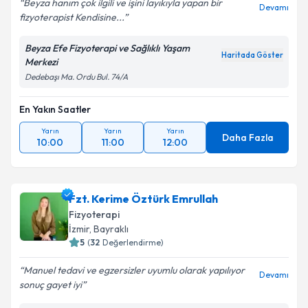
Beyza hanım çok ilgili ve işini layıkıyla yapan bir
Devamı
fizyoterapist Kendisine...
Beyza Efe Fizyoterapi ve Sağlıklı Yaşam
Haritada Göster
Merkezi
Dedebaşı Ma. Ordu Bul. 74/A
En Yakın Saatler
Yarın
Yarın
Yarın
Daha Fazla
10:00
11:00
12:00
Fzt. Kerime Öztürk Emrullah
Fizyoterapi
İzmir
, Bayraklı
5
(
32
Değerlendirme)
Manuel tedavi ve egzersizler uyumlu olarak yapılıyor
Devamı
sonuç gayet iyi