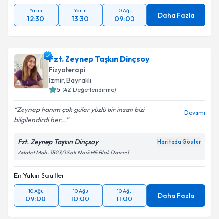
Yarın
Yarın
10 Ağu
Daha Fazla
12:30
13:30
09:00
Fzt. Zeynep Taşkın Dinçsoy
Fizyoterapi
İzmir
, Bayraklı
5
(
42
Değerlendirme)
Zeynep hanım çok güler yüzlü bir insan bizi
Devamı
bilgilendirdi her...
Fzt. Zeynep Taşkın Dinçsoy
Haritada Göster
Adalet Mah. 1593/1 Sok No:5 H5 Blok Daire:1
En Yakın Saatler
10 Ağu
10 Ağu
10 Ağu
Daha Fazla
09:00
10:00
11:00