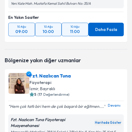
Yeni Kale Mah. Mustafa Kemal Sahil Bulvarı No: 35/A
En Yakın Saatler
10 Ağu
10 Ağu
10 Ağu
Daha Fazla
09:00
10:00
11:00
Bölgenize yakın diğer uzmanlar
Fzt. Nazlıcan Tuna
Fizyoterapi
İzmir
, Bayraklı
5
(
17
Değerlendirme)
Devamı
Hem çok tatlı biri hem de çok başarılı bir eğitmen....
Fzt. Nazlıcan Tuna Fizyoterapi
Haritada Göster
Muayenehanesi
Mansuroğlu Mahallesi, 288/6 Sokak L2 Blok No: 8, Kapı No: 25, Kat: 5,