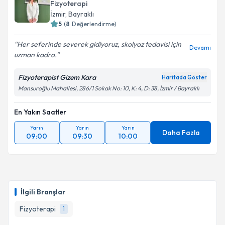
Fizyoterapi
İzmir
, Bayraklı
5
(
8
Değerlendirme)
Her seferinde severek gidiyoruz, skolyoz tedavisi için
Devamı
uzman kadro.
Fizyoterapist Gizem Kara
Haritada Göster
Mansuroğlu Mahallesi, 286/1 Sokak No: 10, K: 4, D: 38, İzmir / Bayraklı
En Yakın Saatler
Yarın
Yarın
Yarın
Daha Fazla
09:00
09:30
10:00
İlgili Branşlar
Fizyoterapi
1