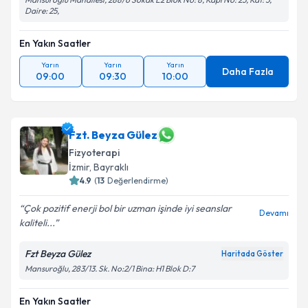
Daire: 25,
En Yakın Saatler
Yarın
Yarın
Yarın
Daha Fazla
09:00
09:30
10:00
Fzt. Beyza Gülez
Fizyoterapi
İzmir
, Bayraklı
4.9
(
13
Değerlendirme)
Çok pozitif enerji bol bir uzman işinde iyi seanslar
Devamı
kaliteli...
Fzt Beyza Gülez
Haritada Göster
Mansuroğlu, 283/13. Sk. No:2/1 Bina: H1 Blok D:7
En Yakın Saatler