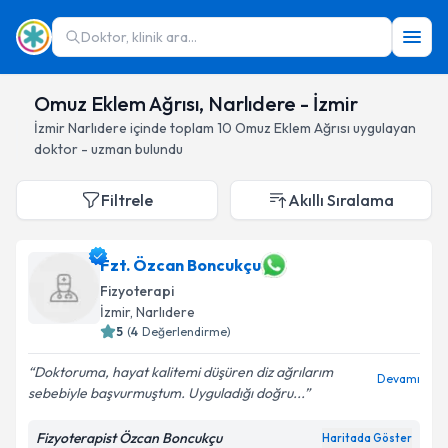
Doktor, klinik ara...
Omuz Eklem Ağrısı, Narlıdere - İzmir
İzmir
Narlıdere
içinde toplam
10
Omuz Eklem Ağrısı
uygulayan
doktor - uzman bulundu
Filtrele
Akıllı Sıralama
Fzt. Özcan Boncukçu
Fizyoterapi
İzmir
, Narlıdere
5
(
4
Değerlendirme)
Doktoruma, hayat kalitemi düşüren diz ağrılarım
Devamı
sebebiyle başvurmuştum. Uyguladığı doğru...
Fizyoterapist Özcan Boncukçu
Haritada Göster