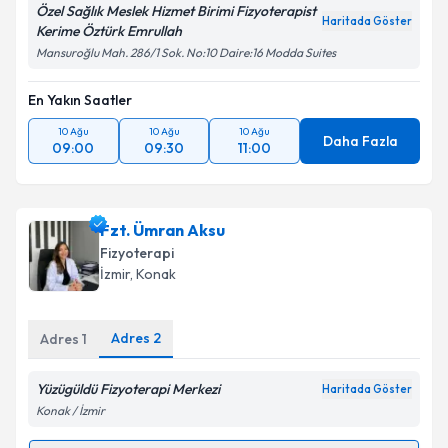
Özel Sağlık Meslek Hizmet Birimi Fizyoterapist
Haritada Göster
Kerime Öztürk Emrullah
Mansuroğlu Mah. 286/1 Sok. No:10 Daire:16 Modda Suites
En Yakın Saatler
10 Ağu
10 Ağu
10 Ağu
Daha Fazla
09:00
09:30
11:00
Fzt. Ümran Aksu
Fizyoterapi
İzmir
, Konak
Adres
2
Adres
1
Yüzügüldü Fizyoterapi Merkezi
Haritada Göster
Konak / İzmir