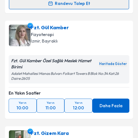
Randevu Talep Et
Randevu Takvimi Talebi
Fzt. Ümran Aksu
için randevu takvimi talebi
Fzt. Gül Kamber
oluşturun. Size bu uzmandan randevu almanız için bir
Fizyoterapi
takvim hazırlandığında e-posta ile bilgilendireceğiz.
İzmir
, Bayraklı
E-posta Adresiniz
Fzt. Gül Kamber Özel Sağlık Meslek Hizmet
Haritada Göster
Birimi
Adalet Mahallesi Manas Bulvarı Folkart Towers B Blok No:34 Kat:26
Daire:2605
Kişisel verilerimin işlenmesine ilişkin
Aydınlatma
Metni
'ni okudum ve kişisel verilerimin belirtilen
En Yakın Saatler
kapsamda işlenmesini kabul ediyorum.
Yarın
Yarın
Yarın
Daha Fazla
10:00
11:00
12:00
Takvim Talebini Gönder
Fzt. Gizem Kara