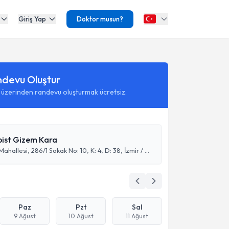
Giriş Yap
Doktor musun?
ndevu Oluştur
 üzerinden randevu oluşturmak ücretsiz.
pist Gizem Kara
Mansuroğlu Mahallesi, 286/1 Sokak No: 10, K: 4, D: 38, İzmir / Bayraklı
Paz
Pzt
Sal
9 Ağust
10 Ağust
11 Ağust