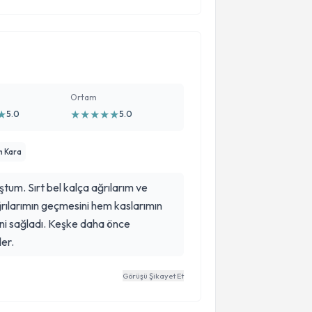
Ortam
★
★
★
★
★
★
5.0
5.0
m Kara
um. Sırt bel kalça ağrılarım ve
mın geçmesini hem kaslarımın
i sağladı. Keşke daha önce
er.
Görüşü Şikayet Et