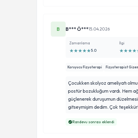
B
B*** Ö***
15.04.2026
Zamanlama
İlgi
★
★
★
★
★
★
★
★
★
5.0
Koruyucu Fizyoterapi
Fizyoterapist Gize
Çocukken skolyoz ameliyatı olmuşt
postür bozukluğum vardı. Hem ağrıları
güçlenerek duruşumun düzelmesin
gitseymişim dedim. Çok teşekkürl
Randevu sonrası eklendi