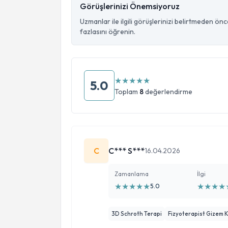
Görüşlerinizi Önemsiyoruz
Uzmanlar ile ilgili görüşlerinizi belirtmeden ön
fazlasını öğrenin.
★
★
★
★
★
5.0
Toplam
8
değerlendirme
C
C*** S***
16.04.2026
Zamanlama
İlgi
★
★
★
★
★
★
★
★
★
5.0
3D Schroth Terapi
Fizyoterapist Gizem 