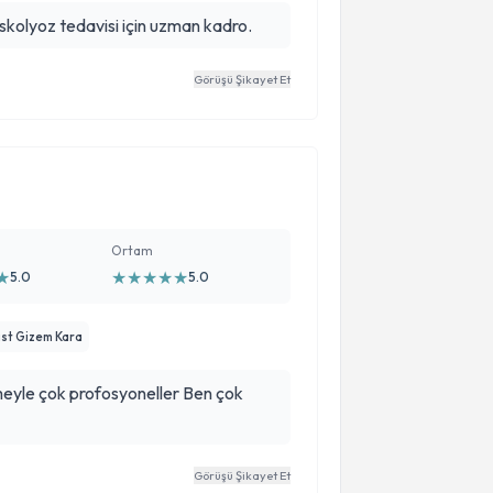
skolyoz tedavisi için uzman kadro.
Görüşü Şikayet Et
Ortam
★
★
★
★
★
★
5.0
5.0
ist Gizem Kara
meyle çok profosyoneller Ben çok
Görüşü Şikayet Et