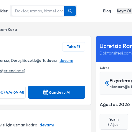
ikler
Blog
Kayıt Ol
izem Kara
Ücretsiz Ra
Takip Et
Doktorsitesi.com
sersiz, Duruş Bozukluğu Tedavisi
devamı
Adres
eğerlendirme)
Fizyotera
50) 474 69 48
Randevu Al
Ağustos 2026
Yarın
isi için uzman kadro.
devamı
8 Ağust