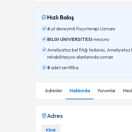
Hızlı Bakış
6
yıl deneyimli Fizyoterapi Uzmanı
BILGI UNIVERSITESI
mezunu
Ameliyatsız bel fıtığı tedavisi, Ameliyatsız
rehabilitasyon alanlarında uzman
8
adet sertifika
Adresler
Hakkında
Yorumlar
Mesl
Adres
Klinik