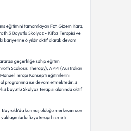
isans eğitimini tamamlayan Fzt. Gizem Kara;
roth 3 Boyutlu Skolyoz - Kifoz Terapisi ve
i kariyerine 6 yıldır aktif olarak devam
rarası geçerliliğe sahip eğitim
hroth Scoliosis Therapy), APPI (Australian
 Manuel Terapi Konsepti eğitimlerini
ol programına ise devam etmektedir. 3
ı 3 boyutlu Skolyoz terapisi alanında aktif
ir Bayraklı’da kurmuş olduğu merkezini son
ül yaklaşımlarla fizyoterapi hizmeti