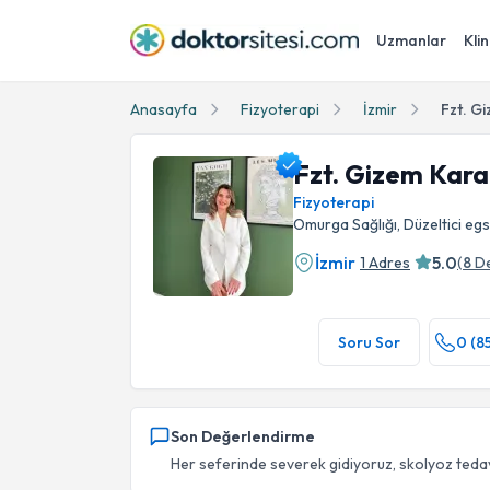
Uzmanlar
Klin
Anasayfa
Fizyoterapi
İzmir
Fzt. G
Fzt. Gizem Kara
Fizyoterapi
Omurga Sağlığı, Düzeltici eg
İzmir
5.0
1 Adres
(
8
D
Fzt. Gizem Kara Profil Fotoğrafı
Soru Sor
0 (8
Son Değerlendirme
Her seferinde severek gidiyoruz, skolyoz tedav