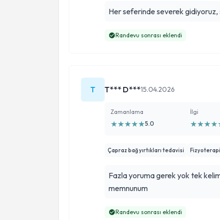
Her seferinde severek gidiyoruz, 
Randevu sonrası eklendi
T
T*** D***
15.04.2026
Zamanlama
İlgi
★
★
★
★
★
★
★
★
★
5.0
Çapraz bağ yırtıkları tedavisi
Fizyoterap
Fazla yoruma gerek yok tek keli
memnunum
Randevu sonrası eklendi