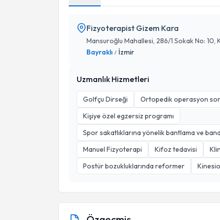
Fizyoterapist Gizem Kara
Mansuroğlu Mahallesi, 286/1 Sokak No: 10, K: 
Bayraklı
İzmir
/
Uzmanlık Hizmetleri
Golfçu Dirseği
Ortopedik operasyon son
Kişiye özel egzersiz programı
Spor sakatlıklarına yönelik bantlama ve ban
Manuel Fizyoterapi
Kifoz tedavisi
Kli
Postür bozukluklarında reformer
Kinesio
Özgeçmiş