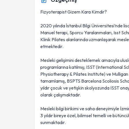
Fizyoterapist Gizem Kara Kimdir?
2020 yılında İstanbul Bilgi Üniversitesi’nde l
Manuel terapi, Sporcu Yaralanmaları, Isst Sch
Klinik Pilates alanlarında uzmanlaşarak meslek
etmektedir.
Mesleki gelişimini desteklemek amacıyla ulusla
programlarına katılmış; ISST (International Sc
Physiotherapy & Pilates Institute) ve Mulligan
tamamlamış, BSPTS Barcelona Scoliosis Scho
yıldır çocuk ve yetişkin skolyozunda ISST onayl
olarak çalışmaktadır.
Mesleki bilgi birikimi ve saha deneyimiyle İzm
3 yıldır bireye özel, bilimsel temelli ve bütünc
sunmaktadır.