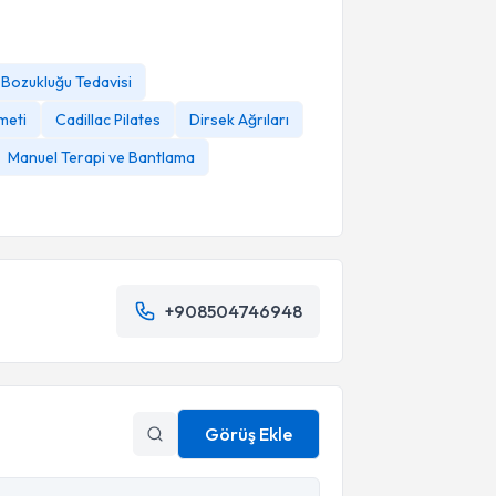
 Bozukluğu Tedavisi
meti
Cadillac Pilates
Dirsek Ağrıları
Manuel Terapi ve Bantlama
+908504746948
Görüş Ekle