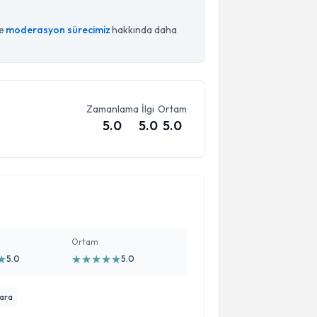
ce
moderasyon sürecimiz
hakkında daha
Zamanlama
İlgi
Ortam
5.0
5.0
5.0
Ortam
★
★
★
★
★
★
5.0
5.0
Kara