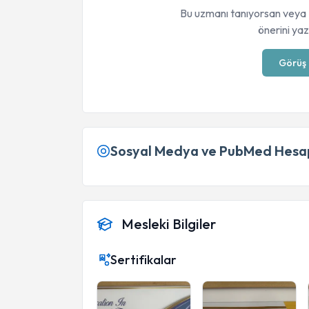
Bu uzmanı tanıyorsan veya 
önerini yaza
Görüş 
Sosyal Medya ve PubMed Hesap
Mesleki Bilgiler
Sertifikalar