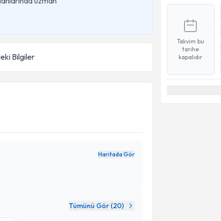
 alanlarında uzman
Takvim bu
tarihe
eki Bilgiler
kapalıdır
Haritada Gör
Tümünü Gör (
20
)