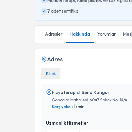
Manuel terapi, Klinik pilates ve Diz Ağrısı
7
adet sertifika
Adresler
Hakkında
Yorumlar
Mesl
Adres
Klinik
Fizyoterapist Sena Kongur
Goncalar Mahallesi, 6047 Sokak No: 14/A
Karşıyaka
İzmir
/
Uzmanlık Hizmetleri