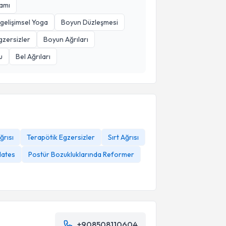
ramı
gelişimsel Yoga
Boyun Düzleşmesi
gzersizler
Boyun Ağrıları
u
Bel Ağrıları
ğrısı
Terapötik Egzersizler
Sırt Ağrısı
lates
Postür Bozukluklarında Reformer
+908508110604