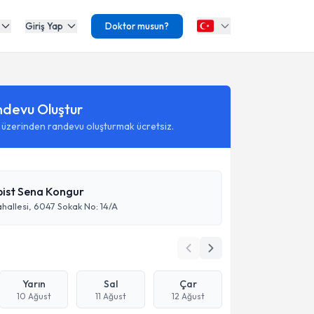
Giriş Yap
Doktor musun?
ndevu Oluştur
 üzerinden randevu oluşturmak ücretsiz.
pist Sena Kongur
allesi, 6047 Sokak No: 14/A
Yarın
Sal
Çar
10 Ağust
11 Ağust
12 Ağust