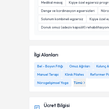
Medikal masaj
Kişiye özel egzersiz prog
Denge ve kordinasyon egsersizleri
Nöro
Solunum kombineli egzersiz
Kişiye özel e
Donuk omuz (adeziv kapsülit) rehabilitasyon
İlgi Alanları
Bel - Boyun Fıtığı
Omuz Ağrıları
Kulunç A
Manuel Terapi
Klinik Pilates
Reformer Pi
Nörogelişimsel Yoga
Tümü
Ücret Bilgisi