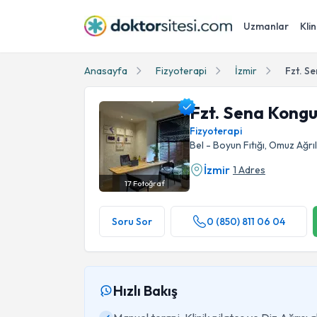
Uzmanlar
Klin
Anasayfa
Fizyoterapi
İzmir
Fzt. S
Fzt. Sena Kongu
Fizyoterapi
Bel - Boyun Fıtığı, Omuz Ağrıl
İzmir
1 Adres
17
Fotoğraf
Fzt. Sena Kongur Profil Fotoğrafı
Soru Sor
0 (850) 811 06 04
Hızlı Bakış