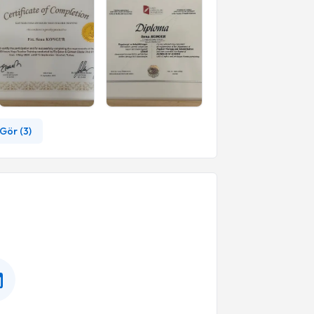
Gör (
3
)