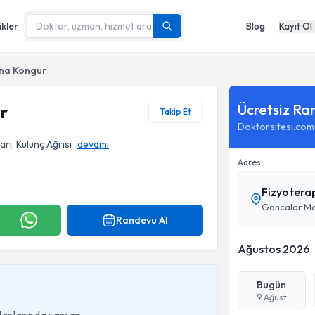
ikler
Blog
Kayıt Ol
ena Kongur
Ücretsiz Ra
r
Takip Et
Doktorsitesi.com
arı, Kulunç Ağrısı
devamı
Adres
Fizyotera
Goncalar Mah
Randevu Al
Ağustos 2026
Bugün
9 Ağust