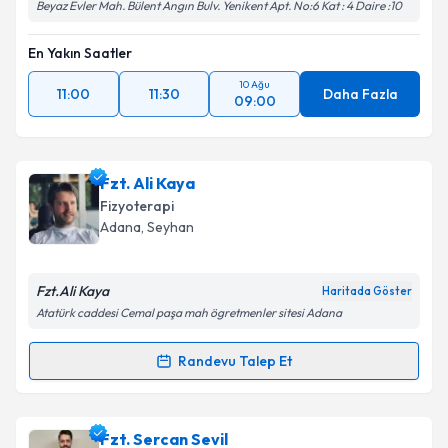
Beyaz Evler Mah. Bülent Angın Bulv. Yenikent Apt. No:6 Kat : 4 Daire :10
En Yakın Saatler
10 Ağu
11:00
11:30
Daha Fazla
09:00
Fzt. Ali Kaya
Fizyoterapi
Adana
, Seyhan
Fzt.Ali Kaya
Haritada Göster
Atatürk caddesi Cemal paşa mah ögretmenler sitesi Adana
Randevu Talep Et
Randevu Takvimi Talebi
Fzt. Ali Kaya
için randevu takvimi talebi oluşturun.
Fzt. Sercan Sevil