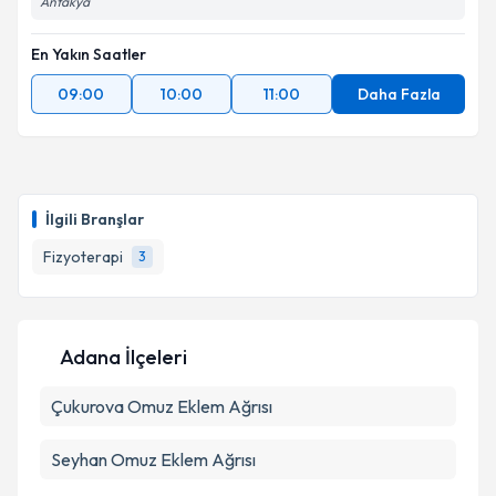
Antakya
En Yakın Saatler
09:00
10:00
11:00
Daha Fazla
İlgili Branşlar
Fizyoterapi
3
Adana İlçeleri
Çukurova
Omuz Eklem Ağrısı
Seyhan
Omuz Eklem Ağrısı