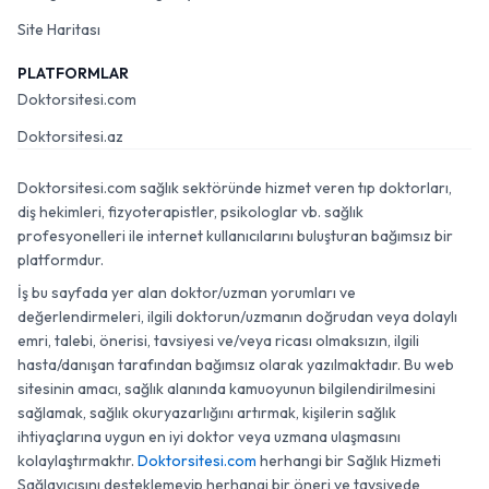
Site Haritası
PLATFORMLAR
Doktorsitesi.com
Doktorsitesi.az
Doktorsitesi.com sağlık sektöründe hizmet veren tıp doktorları,
diş hekimleri, fizyoterapistler, psikologlar vb. sağlık
profesyonelleri ile internet kullanıcılarını buluşturan bağımsız bir
platformdur.
İş bu sayfada yer alan doktor/uzman yorumları ve
değerlendirmeleri, ilgili doktorun/uzmanın doğrudan veya dolaylı
emri, talebi, önerisi, tavsiyesi ve/veya ricası olmaksızın, ilgili
hasta/danışan tarafından bağımsız olarak yazılmaktadır. Bu web
sitesinin amacı, sağlık alanında kamuoyunun bilgilendirilmesini
sağlamak, sağlık okuryazarlığını artırmak, kişilerin sağlık
ihtiyaçlarına uygun en iyi doktor veya uzmana ulaşmasını
kolaylaştırmaktır.
Doktorsitesi.com
herhangi bir Sağlık Hizmeti
Sağlayıcısını desteklemeyip herhangi bir öneri ve tavsiyede