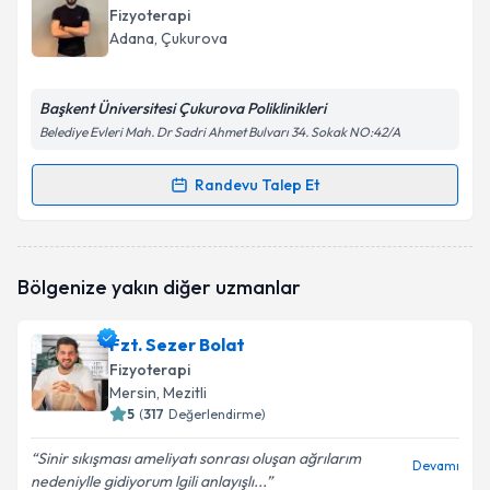
Size bu uzmandan randevu almanız için bir takvim
Fizyoterapi
hazırlandığında e-posta ile bilgilendireceğiz.
Adana
, Çukurova
E-posta Adresiniz
Başkent Üniversitesi Çukurova Poliklinikleri
Belediye Evleri Mah. Dr Sadri Ahmet Bulvarı 34. Sokak NO:42/A
Kişisel verilerimin işlenmesine ilişkin
Aydınlatma
Randevu Talep Et
Randevu Takvimi Talebi
Metni
'ni okudum ve kişisel verilerimin belirtilen
kapsamda işlenmesini kabul ediyorum.
Fzt. Sercan Sevil
için randevu takvimi talebi
Bölgenize yakın diğer uzmanlar
oluşturun. Size bu uzmandan randevu almanız için bir
Takvim Talebini Gönder
takvim hazırlandığında e-posta ile bilgilendireceğiz.
Fzt. Sezer Bolat
E-posta Adresiniz
Fizyoterapi
Mersin
, Mezitli
5
(
317
Değerlendirme)
Sinir sıkışması ameliyatı sonrası oluşan ağrılarım
Kişisel verilerimin işlenmesine ilişkin
Aydınlatma
Devamı
nedeniylle gidiyorum lgili anlayışlı...
Metni
'ni okudum ve kişisel verilerimin belirtilen