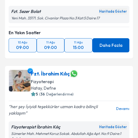
kapsamda işlenmesini kabul ediyorum.
Fzt. Sezer Bolat
Haritada Göster
Yeni Mah. 33171. Sok. Civanlar Plaza No:3 Kat:5 Daire:17
Takvim Talebini Gönder
En Yakın Saatler
10 Ağu
11 Ağu
11 Ağu
Daha Fazla
09:00
09:00
15:00
Fzt. İbrahim Kılıç
Fizyoterapi
Hatay
, Defne
5
(
36
Değerlendirme)
her şey İyiyidi teşekkürler uzman kadro bilinçli
Devamı
yaklaşım
Fizyoterapist İbrahim Kılıç
Haritada Göster
Sümerler Mah. Mehmet Koruz Sokak. Abdullah Ağa Apt. No:9 Daire:1