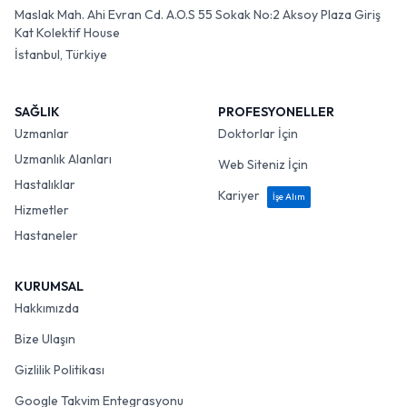
Maslak Mah. Ahi Evran Cd. A.O.S 55 Sokak No:2 Aksoy Plaza Giriş
Kat Kolektif House
İstanbul, Türkiye
SAĞLIK
PROFESYONELLER
Uzmanlar
Doktorlar İçin
Uzmanlık Alanları
Web Siteniz İçin
Hastalıklar
Kariyer
İşe Alım
Hizmetler
Hastaneler
KURUMSAL
Hakkımızda
Bize Ulaşın
Gizlilik Politikası
Google Takvim Entegrasyonu