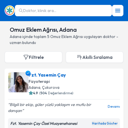
Doktor, klinik ara...
Omuz Eklem Ağrısı, Adana
Adana
içinde toplam
5
Omuz Eklem Ağrısı
uygulayan doktor -
uzman bulundu
Filtrele
Akıllı Sıralama
Fzt. Yasemin Çay
Fizyoterapi
Adana
, Çukurova
4.9
(
504
Değerlendirme)
Bilgili bir ekip, güler yüzlü yaklaşım ve mutlu bir
Devamı
danışan
Fzt. Yasemin Çay Özel Muayenehanesi
Haritada Göster