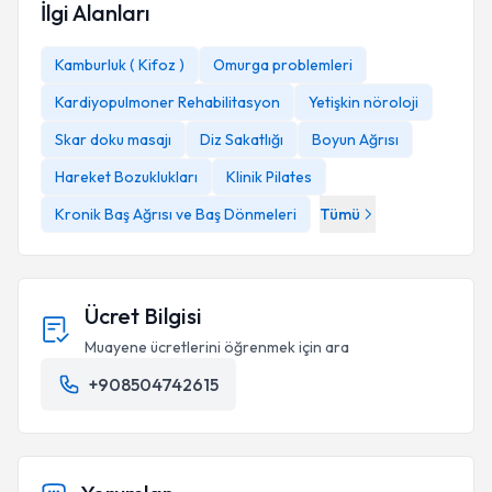
İlgi Alanları
Kamburluk ( Kifoz )
Omurga problemleri
Kardiyopulmoner Rehabilitasyon
Yetişkin nöroloji
Skar doku masajı
Diz Sakatlığı
Boyun Ağrısı
Hareket Bozuklukları
Klinik Pilates
Kronik Baş Ağrısı ve Baş Dönmeleri
Tümü
Ücret Bilgisi
Muayene ücretlerini öğrenmek için ara
+908504742615