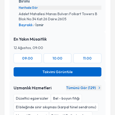
Birimi
Haritada Gör
Adalet Mahallesi Manas Bulvarı Folkart Towers B
Blok No:34 Kat:26 Daire:2605
Bayraklı
İzmir
/
En Yakın Müsaitlik
12 Ağustos, 09:00
09:00
10:00
11:00
Takvimi Görüntüle
Uzmanlık Hizmetleri
Tümünü Gör (
129
)
Düzeltici egzersizler
Bel - boyun fıtığı
El bileğinde sinir sıkışması (karpal tünel sendromu)