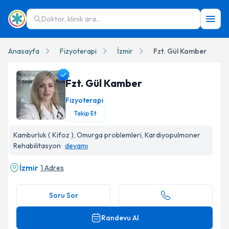
Doktor, klinik ara...
Anasayfa
Fizyoterapi
İzmir
Fzt. Gül Kamber
Fzt. Gül Kamber
Fizyoterapi
Takip Et
Fzt. Gül Kamber Profil Fotoğrafı
Kamburluk ( Kifoz ), Omurga problemleri, Kardiyopulmoner
Rehabilitasyon
devamı
İzmir
1 Adres
Soru Sor
Randevu Al