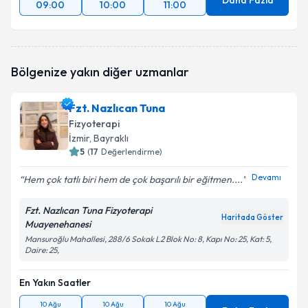
Daha Fazla
09:00
10:00
11:00
Bölgenize yakın diğer uzmanlar
Fzt. Nazlıcan Tuna
Fizyoterapi
İzmir
, Bayraklı
5
(
17
Değerlendirme)
Devamı
Hem çok tatlı biri hem de çok başarılı bir eğitmen....
Fzt. Nazlıcan Tuna Fizyoterapi
Haritada Göster
Muayenehanesi
Mansuroğlu Mahallesi, 288/6 Sokak L2 Blok No: 8, Kapı No: 25, Kat: 5,
Daire: 25,
En Yakın Saatler
10 Ağu
10 Ağu
10 Ağu