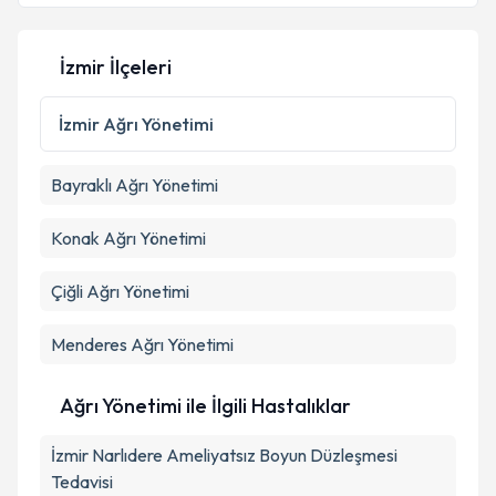
İzmir İlçeleri
Kişisel verilerimin işlenmesine ilişkin
Aydınlatma
Metni
'ni okudum ve kişisel verilerimin belirtilen
İzmir
Ağrı Yönetimi
kapsamda işlenmesini kabul ediyorum.
Bayraklı
Ağrı Yönetimi
Takvim Talebini Gönder
Konak
Ağrı Yönetimi
Çiğli
Ağrı Yönetimi
Menderes
Ağrı Yönetimi
Ağrı Yönetimi ile İlgili Hastalıklar
İzmir Narlıdere Ameliyatsız Boyun Düzleşmesi
Tedavisi