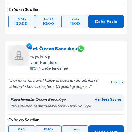
En Yakın Saatler
10 Ağu
10 Ağu
10 Ağu
Daha Fazla
09:00
10:00
11:00
Fzt. Özcan Boncukçu
Fizyoterapi
İzmir
, Narlıdere
5
(
4
Değerlendirme)
Doktoruma, hayat kalitemi düşüren diz ağrılarım
Devamı
sebebiyle başvurmuştum. Uyguladığı doğru...
Fizyoterapist Özcan Boncukçu
Haritada Göster
Yeni Kale Mah. Mustafa Kemal Sahil Bulvarı No: 35/A
En Yakın Saatler
10 Ağu
10 Ağu
10 Ağu