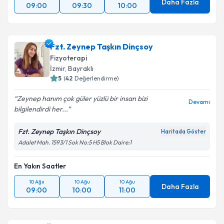
Daha Fazla
09:00
09:30
10:00
Fzt. Zeynep Taşkın Dinçsoy
Fizyoterapi
İzmir
, Bayraklı
5
(
42
Değerlendirme)
Zeynep hanım çok güler yüzlü bir insan bizi
Devamı
bilgilendirdi her...
Fzt. Zeynep Taşkın Dinçsoy
Haritada Göster
Adalet Mah. 1593/1 Sok No:5 H5 Blok Daire:1
En Yakın Saatler
10 Ağu
10 Ağu
10 Ağu
Daha Fazla
09:00
10:00
11:00