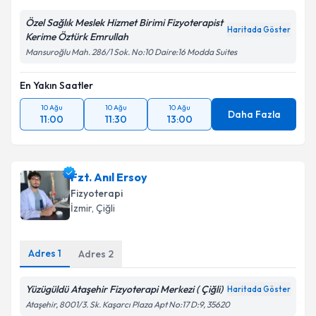
Özel Sağlık Meslek Hizmet Birimi Fizyoterapist
Haritada Göster
Kerime Öztürk Emrullah
Mansuroğlu Mah. 286/1 Sok. No:10 Daire:16 Modda Suites
En Yakın Saatler
10 Ağu
10 Ağu
10 Ağu
Daha Fazla
11:00
11:30
13:00
Fzt. Anıl Ersoy
Fizyoterapi
İzmir
, Çiğli
Adres
1
Adres
2
Yüzügüldü Ataşehir Fizyoterapi Merkezi ( Çiğli)
Haritada Göster
Ataşehir, 8001/3. Sk. Kaşarcı Plaza Apt No:17 D:9, 35620