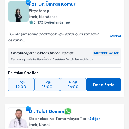
Fzt. Dr. Ümran Kömür
Fizyoterapi
İzmir
, Menderes
5
(
173
Değerlendirme)
Güler yüz sonuç odaklı çok ilgili sorduğum soruların
Devamı
cevabını...
Fizyoterapist Doktor Ümran Kömür
Haritada Göster
Kemalpaşa Mahallesi İnönü Caddesi No:3 Daire:3 Kat:2
En Yakın Saatler
11 Ağu
11 Ağu
12 Ağu
Daha Fazla
12:00
13:00
16:00
Dr. Talat Dümen
Geleneksel ve Tamamlayıcı Tıp
+
3
diğer
İzmir
, Konak