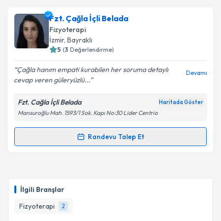
Fzt. Çağla İçli Belada
Fizyoterapi
İzmir
, Bayraklı
5
(
3
Değerlendirme)
Çağla hanım empati kurabilen her soruma detaylı
Devamı
cevap veren güleryüzlü...
Fzt. Cağla İçli Belada
Haritada Göster
Mansuroğlu Mah. 1593/1 Sok. Kapı No:30 Lider Centrio
Randevu Talep Et
Randevu Takvimi Talebi
Fzt. Çağla İçli Belada
için randevu takvimi talebi
oluşturun. Size bu uzmandan randevu almanız için bir
İlgili Branşlar
takvim hazırlandığında e-posta ile bilgilendireceğiz.
Fizyoterapi
2
E-posta Adresiniz