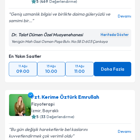
5
(
469
Değerlendirme)
Geniş uzmanlık bilgisi ve birlikte daima güleryüzlü ve
Devamı
samimi bir...
Dr. Talat Dümen Özel Muayenehanesi
Haritada Göster
Yenigün Mah Gazi Osman Paşa Bulv. No:58 D:603 Çankaya
En Yakın Saatler
11 Ağu
13 Ağu
13 Ağu
Daha Fazla
09:00
10:00
11:00
Fzt. Kerime Öztürk Emrullah
Fizyoterapi
İzmir
, Bayraklı
5
(
33
Değerlendirme)
Bu gün değişik hareketlerle bel kaslarını
Devamı
kuvvetlendirmek çok verimli oldu