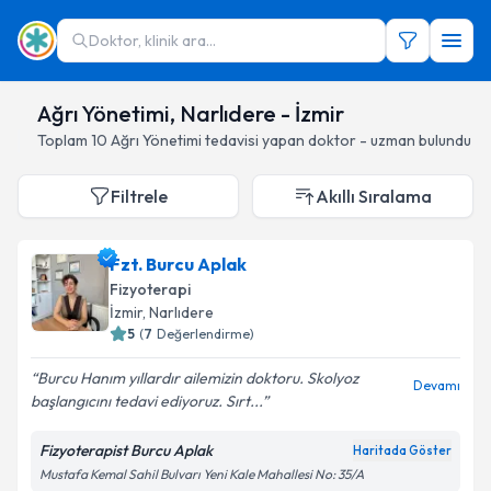
Doktor, klinik ara...
Ağrı Yönetimi, Narlıdere - İzmir
Toplam
10
Ağrı Yönetimi
tedavisi yapan doktor - uzman bulundu
Filtrele
Akıllı Sıralama
Fzt. Burcu Aplak
Fizyoterapi
İzmir
, Narlıdere
5
(
7
Değerlendirme)
Burcu Hanım yıllardır ailemizin doktoru. Skolyoz
Devamı
başlangıcını tedavi ediyoruz. Sırt...
Fizyoterapist Burcu Aplak
Haritada Göster
Mustafa Kemal Sahil Bulvarı Yeni Kale Mahallesi No: 35/A