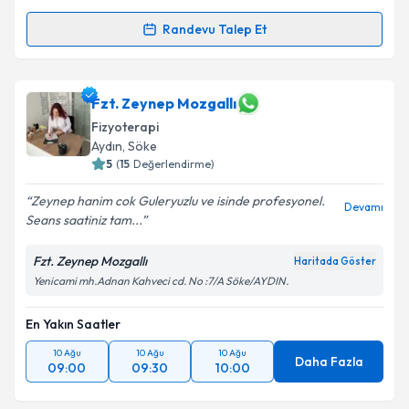
Randevu Talep Et
Randevu Takvimi Talebi
Fzt. Anıl Ersoy
için randevu takvimi talebi oluşturun.
Fzt. Zeynep Mozgallı
Size bu uzmandan randevu almanız için bir takvim
Fizyoterapi
hazırlandığında e-posta ile bilgilendireceğiz.
Aydın
, Söke
5
(
15
Değerlendirme)
E-posta Adresiniz
Zeynep hanim cok Guleryuzlu ve isinde profesyonel.
Devamı
Seans saatiniz tam...
Fzt. Zeynep Mozgallı
Kişisel verilerimin işlenmesine ilişkin
Aydınlatma
Haritada Göster
Metni
'ni okudum ve kişisel verilerimin belirtilen
Yenicami mh.Adnan Kahveci cd. No :7/A Söke/AYDIN.
kapsamda işlenmesini kabul ediyorum.
En Yakın Saatler
Takvim Talebini Gönder
10 Ağu
10 Ağu
10 Ağu
Daha Fazla
09:00
09:30
10:00