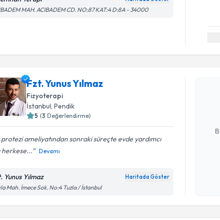
IBADEM MAH. ACIBADEM CD. NO:87 KAT:4 D:8A - 34000
Randevu T
Fzt. Yunu
Fzt. Yunus Yılmaz
uzmandan ra
Fizyoterapi
posta ile bi
İstanbul
, Pendik
5
(
3
Değerlendirme)
E-posta Ad
B
 protezi ameliyatından sonraki süreçte evde yardımcı
 herkese...
Devamı
Kişisel
okudum
t. Yunus Yılmaz
Haritada Göster
Randevu T
işlenm
la Mah. İmece Sok. No:4 Tuzla / İstanbul
Fzt. Hati