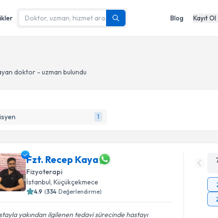
ikler
Blog
Kayıt Ol
ayan doktor - uzman bulundu
isyen
1
Fzt. Recep Kaya
Fizyoterapi
İstanbul
, Küçükçekmece
4.9
(
334
Değerlendirme)
tayla yakından ilgilenen tedavi sürecinde hastayı