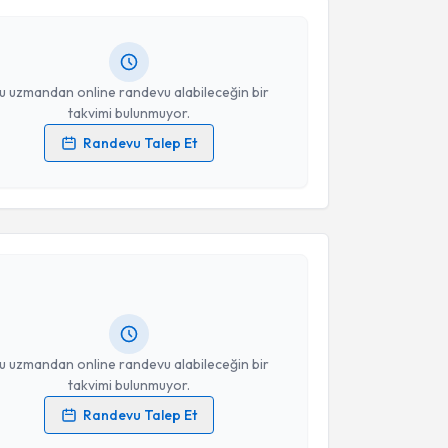
andan randevu almanız için bir takvim
ında e-posta ile bilgilendireceğiz.
resiniz
u uzmandan online randevu alabileceğin bir
takvimi bulunmuyor.
Randevu Talep Et
 verilerimin işlenmesine ilişkin
Aydınlatma Metni
'ni
 ve kişisel verilerimin belirtilen kapsamda
akvimi Talebi
esini kabul ediyorum.
n Bişkiner
için randevu takvimi talebi oluşturun. Size
Takvim Talebini Gönder
 randevu almanız için bir takvim hazırlandığında e-
lgilendireceğiz.
resiniz
u uzmandan online randevu alabileceğin bir
takvimi bulunmuyor.
Randevu Talep Et
 verilerimin işlenmesine ilişkin
Aydınlatma Metni
'ni