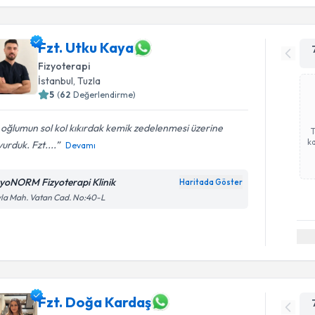
Fzt. Utku Kaya
Fizyoterapi
İstanbul
, Tuzla
5
(
62
Değerlendirme)
 oğlumun sol kol kıkırdak kemik zedelenmesi üzerine
ka
urduk. Fzt....
Devamı
zyoNORM Fizyoterapi Klinik
Haritada Göster
la Mah. Vatan Cad. No:40-L
Fzt. Doğa Kardaş