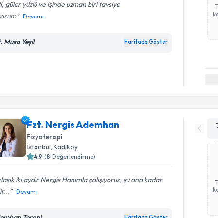
ili, güler yüzlü ve işinde uzman biri tavsiye
ka
yorum
Devamı
t. Musa Yeşil
Haritada Göster
Fzt. Nergis Ademhan
Fizyoterapi
İstanbul
, Kadıköy
4.9
(
8
Değerlendirme)
laşık iki aydır Nergis Hanımla çalışıyoruz, şu ana kadar
ka
r...
Devamı
emhan Terapi
Haritada Göster