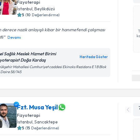
Fizyoterapi
İstanbul
, Beylikdüzü
5
(
10
Değerlendirme)
 derece nazik anlayışlı kibar bir hanımefendi çalışması
ka
fli
Devamı
el Sağlık Meslek Hizmet Birimi
Haritada Göster
zyoterapist Doğa Kardaş
ükşehir Mahallesi Cumhuriyet caddesi Ekinoks Rezidans E 1 B Blok
 Daire 58/145
Fzt. Musa Yeşil
Fizyoterapi
İstanbul
, Sancaktepe
5
(
15
Değerlendirme)