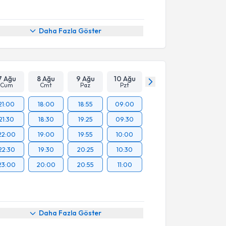
Daha Fazla Göster
7 Ağu
8 Ağu
9 Ağu
10 Ağu
Cum
Cmt
Paz
Pzt
21:00
18:00
18:55
09:00
21:30
18:30
19:25
09:30
22:00
19:00
19:55
10:00
22:30
19:30
20:25
10:30
23:00
20:00
20:55
11:00
Daha Fazla Göster