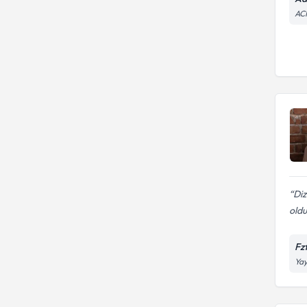
AC
Diz
oldu
Fz
Yay