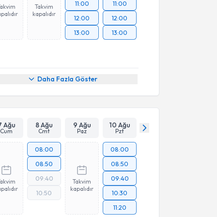
11:00
11:00
Takvim
Takvim
palıdır
kapalıdır
12:00
12:00
13:00
13:00
Daha Fazla Göster
7 Ağu
8 Ağu
9 Ağu
10 Ağu
Cum
Cmt
Paz
Pzt
08:00
08:00
08:50
08:50
09:40
09:40
Takvim
Takvim
palıdır
kapalıdır
10:50
10:30
11:20