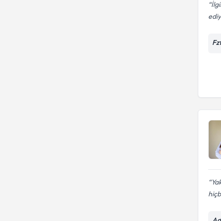
İlg
edi
Fz
Yak
hiçbi
Ad