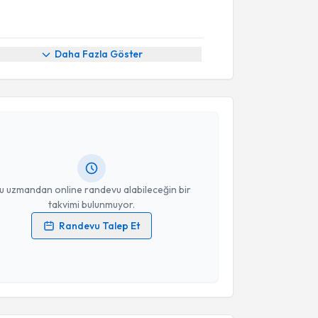
Daha Fazla Göster
akvimi Talebi
s Yılmaz
için randevu takvimi talebi oluşturun. Size bu
ndevu almanız için bir takvim hazırlandığında e-
lgilendireceğiz.
resiniz
u uzmandan online randevu alabileceğin bir
takvimi bulunmuyor.
Randevu Talep Et
 verilerimin işlenmesine ilişkin
Aydınlatma Metni
'ni
 ve kişisel verilerimin belirtilen kapsamda
akvimi Talebi
esini kabul ediyorum.
ce Kübra Kavak
için randevu takvimi talebi oluşturun.
Takvim Talebini Gönder