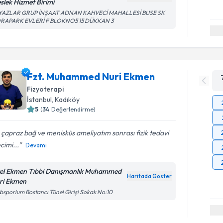
slek Hizmet Birimi
YAZLAR GRUP İNŞAAT ADNAN KAHVECİ MAHALLESİ BUSE SK
RAPARK EVLERİ F BLOKNO5 15 DÜKKAN 3
Fzt. Muhammed Nuri Ekmen
Fizyoterapi
İstanbul
, Kadıköy
5
(
34
Değerlendirme)
çapraz bağ ve menisküs ameliyatım sonrası fizik tedavi
cimi...
Devamı
el Ekmen Tıbbi Danışmanlık Muhammed
Haritada Göster
ri Ekmen
bsporium Bostancı Tünel Girişi Sokak No:10