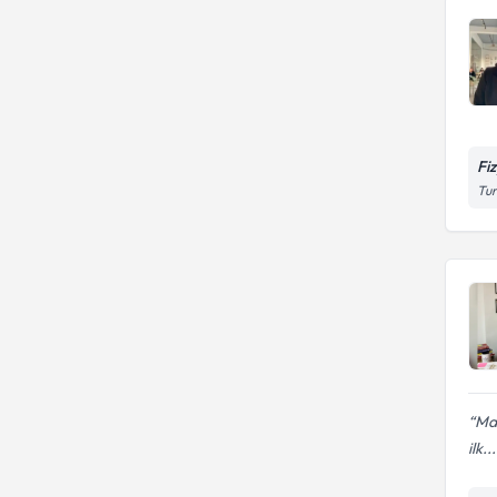
Fi
Tur
Mas
ilk...