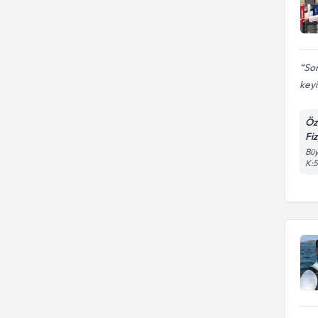
Son
keyi
Öz
Fi
Büy
K:5