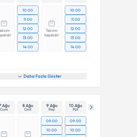
10:00
10:00
11:00
11:00
12:00
12:00
Takvim
Takvim
palıdır
kapalıdır
13:00
13:00
14:00
14:00
Daha Fazla Göster
7 Ağu
8 Ağu
9 Ağu
10 Ağu
Cum
Cmt
Paz
Pzt
09:00
09:00
10:00
10:00