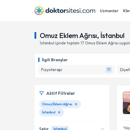
Uzmanlar
Klin
Omuz Eklem Ağrısı, İstanbul
İstanbul
içinde toplam
17
Omuz Eklem Ağrısı
uygul
İlgili Branşlar
Fizyoterapi
Diyet
17
Aktif Filtreler
Omuz Eklem Ağrısı
İstanbul
Has
Şehir
İstanbul