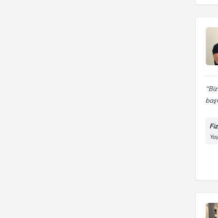
MARMARA ÜNİVERSİTESİ
Biz
başv
Fi
Yay