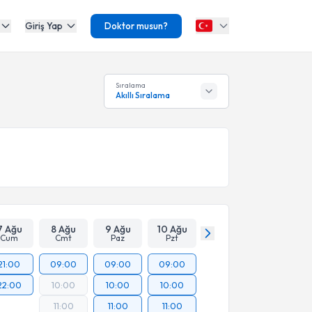
Giriş Yap
Doktor musun?
Sıralama
Akıllı Sıralama
7 Ağu
8 Ağu
9 Ağu
10 Ağu
Cum
Cmt
Paz
Pzt
21:00
09:00
09:00
09:00
22:00
10:00
10:00
10:00
11:00
11:00
11:00