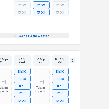
12:00
12:00
12:00
13:00
13:00
13:00
Daha Fazla Göster
7 Ağu
8 Ağu
9 Ağu
10 Ağu
Cum
Cmt
Paz
Pzt
10:00
10:00
10:45
10:45
11:30
11:30
Takvim
Takvim
palıdır
kapalıdır
12:15
12:15
13:00
13:00