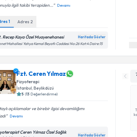
nuyla ilgili takibi terapiden...
Devamı
dres
1
Adres
2
t. Recep Kaya Özel Muayenehanesi
Haritada Göster
net Mahallesi Yahya Kemal Beyatlı Caddesi No:26 Kat:4 Daire:15
Fzt. Ceren Yılmaz
Fizyoterapi
İstanbul
, Beylikdüzü
5
(
13
Değerlendirme)
aylı açıklamalar ve birebir ilgisi devamlılığımı
ka
adı
Devamı
zyoterapist Ceren Yılmaz Özel Sağlık
Haritada Göster