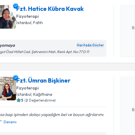
Size bu uzm
Fzt. Hatice Kübra Kavak
hazırlandığ
Fizyoterapi
E-posta Ad
İstanbul
, Fatih
B
zyomaya
Haritada Göster
Kişisel
gut Özal Millet Cad. Şehremini Mah. Renk Apt. No:77 D:11
okudum
Randevu T
işlenm
Fzt. Ümra
Fzt. Ümran Bişkiner
bu uzmandan
Fizyoterapi
posta ile bi
İstanbul
, Kağıthane
5
(
2
Değerlendirme)
E-posta Ad
B
a başı işimden dolayı yaşadığım bel ve boyun ağrılarımı
Devamı
Kişisel