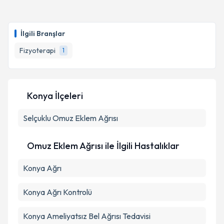
Fzt. Saad Toksöz
için randevu takvimi talebi
oluşturun. Size bu uzmandan randevu almanız için bir
İlgili Branşlar
takvim hazırlandığında e-posta ile bilgilendireceğiz.
Fizyoterapi
1
E-posta Adresiniz
Konya İlçeleri
Kişisel verilerimin işlenmesine ilişkin
Aydınlatma
Selçuklu
Metni
Omuz Eklem Ağrısı
'ni okudum ve kişisel verilerimin belirtilen
kapsamda işlenmesini kabul ediyorum.
Omuz Eklem Ağrısı ile İlgili Hastalıklar
Takvim Talebini Gönder
Konya Ağrı
Konya Ağrı Kontrolü
Konya Ameliyatsız Bel Ağrısı Tedavisi