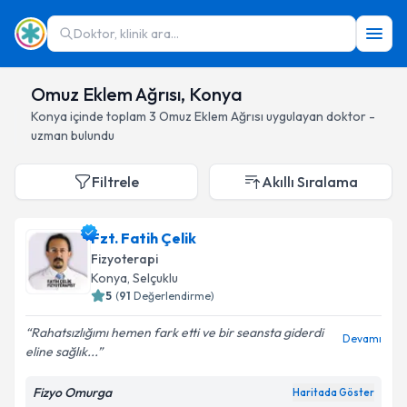
Doktor, klinik ara...
Omuz Eklem Ağrısı, Konya
Konya
içinde toplam
3
Omuz Eklem Ağrısı
uygulayan doktor -
uzman bulundu
Filtrele
Akıllı Sıralama
Fzt. Fatih Çelik
Fizyoterapi
Konya
, Selçuklu
5
(
91
Değerlendirme)
Rahatsızlığımı hemen fark etti ve bir seansta giderdi
Devamı
eline sağlık...
Fizyo Omurga
Haritada Göster