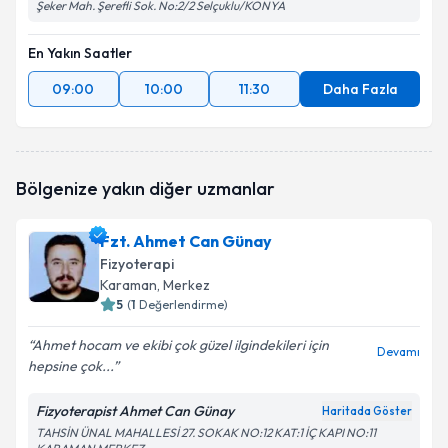
Şeker Mah. Şerefli Sok. No:2/2 Selçuklu/KONYA
En Yakın Saatler
09:00
10:00
11:30
Daha Fazla
Bölgenize yakın diğer uzmanlar
Fzt. Ahmet Can Günay
Fizyoterapi
Karaman
, Merkez
5
(
1
Değerlendirme)
Ahmet hocam ve ekibi çok güzel ilgindekileri için
Devamı
hepsine çok...
Fizyoterapist Ahmet Can Günay
Haritada Göster
TAHSİN ÜNAL MAHALLESİ 27. SOKAK NO:12 KAT:1 İÇ KAPI NO:11