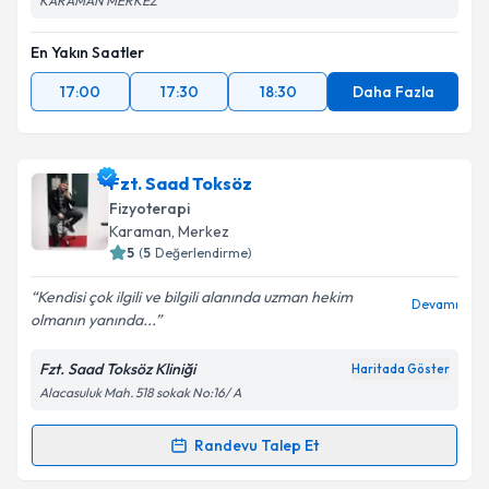
KARAMAN MERKEZ
En Yakın Saatler
17:00
17:30
18:30
Daha Fazla
Fzt. Saad Toksöz
Fizyoterapi
Karaman
, Merkez
5
(
5
Değerlendirme)
Kendisi çok ilgili ve bilgili alanında uzman hekim
Devamı
olmanın yanında...
Fzt. Saad Toksöz Kliniği
Haritada Göster
Alacasuluk Mah. 518 sokak No:16/ A
Randevu Talep Et
Randevu Takvimi Talebi