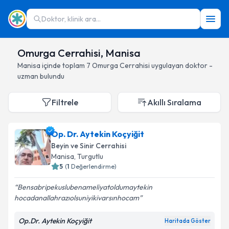
Doktor, klinik ara...
Omurga Cerrahisi, Manisa
Manisa
içinde toplam
7
Omurga Cerrahisi
uygulayan doktor -
uzman bulundu
Filtrele
Akıllı Sıralama
Op. Dr. Aytekin Koçyiğit
Beyin ve Sinir Cerrahisi
Manisa
, Turgutlu
5
(
1
Değerlendirme)
Bensabripekuslubenameliyatoldumaytekin
hocadanallahrazıolsuniyikivarsınhocam
Op.Dr. Aytekin Koçyiğit
Haritada Göster