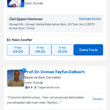
İzmir
, Konak
Özel Egepol Hastanesi
Haritada Göster
Güneşli Mh., Güneşli, Halide Edip Adıvar Bulv., 507 Sok. No:3, 35270
Konak/İzmir, Turkey
En Yakın Saatler
10 Ağu
10 Ağu
10 Ağu
Daha Fazla
09:00
09:30
10:00
Prof. Dr. Osman Tayfun Dalbastı
Beyin ve Sinir Cerrahisi
İzmir
, Konak
4.9
(
8
Değerlendirme)
Canımız doktorumuz, / her sorunumuza bıkmadan
Devamı
yorulmadan derman olan Tayfun...