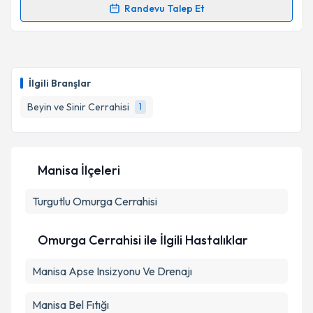
Randevu Talep Et
Randevu Takvimi Talebi
Takvim Talebini Gönder
Op. Dr. Mehmet Uluçay
için randevu takvimi talebi
oluşturun. Size bu uzmandan randevu almanız için bir
İlgili Branşlar
takvim hazırlandığında e-posta ile bilgilendireceğiz.
Beyin ve Sinir Cerrahisi
1
E-posta Adresiniz
Manisa İlçeleri
Kişisel verilerimin işlenmesine ilişkin
Aydınlatma
Turgutlu
Metni
Omurga Cerrahisi
'ni okudum ve kişisel verilerimin belirtilen
kapsamda işlenmesini kabul ediyorum.
Omurga Cerrahisi ile İlgili Hastalıklar
Takvim Talebini Gönder
Manisa Apse Insizyonu Ve Drenajı
Manisa Bel Fıtığı