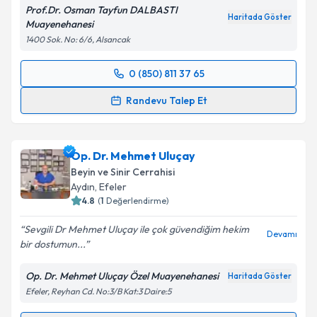
Prof.Dr. Osman Tayfun DALBASTI
Haritada Göster
Muayenehanesi
1400 Sok. No: 6/6, Alsancak
0 (850) 811 37 65
Randevu Takvimi Talebi
Randevu Talep Et
Prof. Dr. Osman Tayfun Dalbastı
için randevu
takvimi talebi oluşturun. Size bu uzmandan randevu
Op. Dr. Mehmet Uluçay
almanız için bir takvim hazırlandığında e-posta ile
bilgilendireceğiz.
Beyin ve Sinir Cerrahisi
Aydın
, Efeler
E-posta Adresiniz
4.8
(
1
Değerlendirme)
Sevgili Dr Mehmet Uluçay ile çok güvendiğim hekim
Devamı
bir dostumun...
Kişisel verilerimin işlenmesine ilişkin
Aydınlatma
Op. Dr. Mehmet Uluçay Özel Muayenehanesi
Haritada Göster
Metni
'ni okudum ve kişisel verilerimin belirtilen
Efeler, Reyhan Cd. No:3/B Kat:3 Daire:5
kapsamda işlenmesini kabul ediyorum.