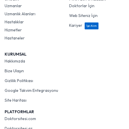
Uzmanlar
Doktorlar İçin
Uzmanlık Alanları
Web Siteniz İçin
Hastalıklar
Kariyer
İşe Alım
Hizmetler
Hastaneler
KURUMSAL
Hakkımızda
Bize Ulaşın
Gizlilik Politikası
Google Takvim Entegrasyonu
Site Haritası
PLATFORMLAR
Doktorsitesi.com
Doktorsitesi.az