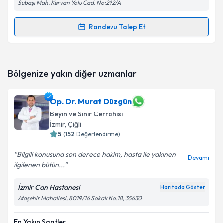
Subaşı Mah. Kervan Yolu Cad. No:292/A
Randevu Talep Et
Randevu Takvimi Talebi
Op. Dr. Aytekin Koçyiğit
için randevu takvimi talebi
Bölgenize yakın diğer uzmanlar
oluşturun. Size bu uzmandan randevu almanız için bir
takvim hazırlandığında e-posta ile bilgilendireceğiz.
Op. Dr. Murat Düzgün
E-posta Adresiniz
Beyin ve Sinir Cerrahisi
İzmir
, Çiğli
5
(
152
Değerlendirme)
Kişisel verilerimin işlenmesine ilişkin
Aydınlatma
Bilgili konusuna son derece hakim, hasta ile yakınen
Devamı
Metni
'ni okudum ve kişisel verilerimin belirtilen
ilgilenen bütün...
kapsamda işlenmesini kabul ediyorum.
İzmir Can Hastanesi
Haritada Göster
Ataşehir Mahallesi, 8019/16 Sokak No:18, 35630
Takvim Talebini Gönder
En Yakın Saatler