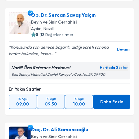
Op. Dr. Sercan Savaş Yalçın
Beyin ve Sinir Cerrahisi
Aydın
, Nazilli
5
(
12
Değerlendirme)
Konusunda son derece başarılı, aldığı ücreti sonuna
Devamı
kadar hakeden, insan...
Nazilli Özel Referans Hastanesi
Haritada Göster
Yeni Sanayi Mahallesi Devlet Karayolu Cad. No:59, 09900
En Yakın Saatler
10 Ağu
10 Ağu
10 Ağu
Daha Fazla
09:00
09:30
10:00
Doç. Dr. Ali Samancıoğlu
Beyin ve Sinir Cerrahisi