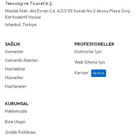
Teknoloji ve Ticaret A.Ş.
Maslak Mah. Ahi Evran Cd. A.O.S 55 Sokak No:2 Aksoy Plaza Giriş
Kat Kolektif House
İstanbul, Türkiye
SAĞLIK
PROFESYONELLER
Uzmanlar
Doktorlar İçin
Uzmanlık Alanları
Web Siteniz İçin
Hastalıklar
Kariyer
İşe Alım
Hizmetler
Hastaneler
KURUMSAL
Hakkımızda
Bize Ulaşın
Gizlilik Politikası