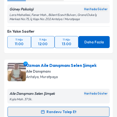
Güney Psikoloji
Haritada Göster
Lara Mahallesi, Fener Mah., Bülent Ecevit Bulvarı, Grand Duke İş
Merkezi No:75, İç Kapı No: Z02 Antalya / Muratpaşa
En Yakın Saatler
11 Ağu
11 Ağu
11 Ağu
Daha Fazla
11:00
12:00
13:00
Uzman Aile Danışmanı Selen Şimşek
Aile Danışmanı
Antalya
, Muratpaşa
Aile Danışmanı Selen Şimşek
Haritada Göster
Kışla Mah. 37 Sk.
Randevu Talep Et
Randevu Takvimi Talebi