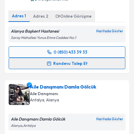
Kişisel verilerimin işlenmesine ilişkin
Aydınlatma
Adres
1
Adres
2
Online Görüşme
Metni
'ni okudum ve kişisel verilerimin belirtilen
kapsamda işlenmesini kabul ediyorum.
Alanya Başkent Hastanesi
Haritada Göster
Saray Mahallesi Yunus Emre Caddesi No:1
Takvim Talebini Gönder
0 (850) 433 39 33
Randevu Takvimi Talebi
Randevu Talep Et
Aile Danışmanı Ülkü Demirci
için randevu takvimi
talebi oluşturun. Size bu uzmandan randevu almanız
Aile Danışmanı Damla Gölcük
için bir takvim hazırlandığında e-posta ile
bilgilendireceğiz.
Aile Danışmanı
Antalya
, Alanya
E-posta Adresiniz
Aile Danışmanı Damla Gölcük
Haritada Göster
Alanya,Antalya