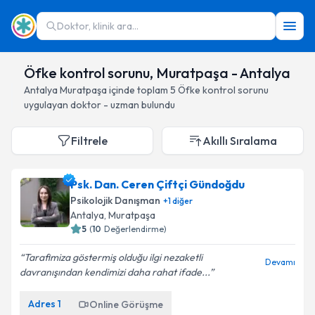
Doktor, klinik ara...
Öfke kontrol sorunu, Muratpaşa - Antalya
Antalya
Muratpaşa
içinde toplam
5
Öfke kontrol sorunu
uygulayan doktor - uzman bulundu
Filtrele
Akıllı Sıralama
Psk. Dan. Ceren Çiftçi Gündoğdu
Psikolojik Danışman
+
1
diğer
Antalya
, Muratpaşa
5
(
10
Değerlendirme)
Tarafimiza göstermiş olduğu ilgi nezaketli
Devamı
davranışından kendimizi daha rahat ifade...
Adres
1
Online Görüşme