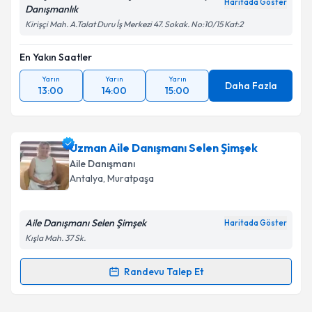
Takvim Talebini Gönder
Haritada Göster
Danışmanlık
Kirişçi Mah. A.Talat Duru İş Merkezi 47. Sokak. No:10/15 Kat:2
En Yakın Saatler
Yarın
Yarın
Yarın
Daha Fazla
13:00
14:00
15:00
Uzman Aile Danışmanı Selen Şimşek
Aile Danışmanı
Antalya
, Muratpaşa
Aile Danışmanı Selen Şimşek
Haritada Göster
Kışla Mah. 37 Sk.
Randevu Talep Et
Randevu Takvimi Talebi