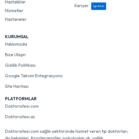
Hastalıklar
Kariyer
İşe Alım
Hizmetler
Hastaneler
KURUMSAL
Hakkımızda
Bize Ulaşın
Gizlilik Politikası
Google Takvim Entegrasyonu
Site Haritası
PLATFORMLAR
Doktorsitesi.com
Doktorsitesi.az
Doktorsitesi.com sağlık sektöründe hizmet veren tıp doktorları,
diş hekimleri, fizyoterapistler, psikologlar vb. sağlık