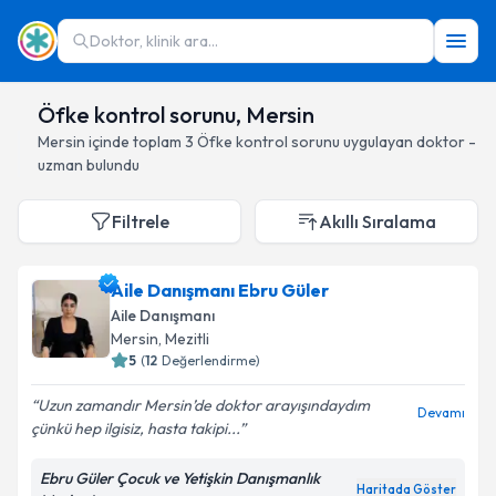
Doktor, klinik ara...
Öfke kontrol sorunu, Mersin
Mersin
içinde toplam
3
Öfke kontrol sorunu
uygulayan doktor -
uzman bulundu
Filtrele
Akıllı Sıralama
Aile Danışmanı Ebru Güler
Aile Danışmanı
Mersin
, Mezitli
5
(
12
Değerlendirme)
Uzun zamandır Mersin’de doktor arayışındaydım
Devamı
çünkü hep ilgisiz, hasta takipi...
Ebru Güler Çocuk ve Yetişkin Danışmanlık
Haritada Göster