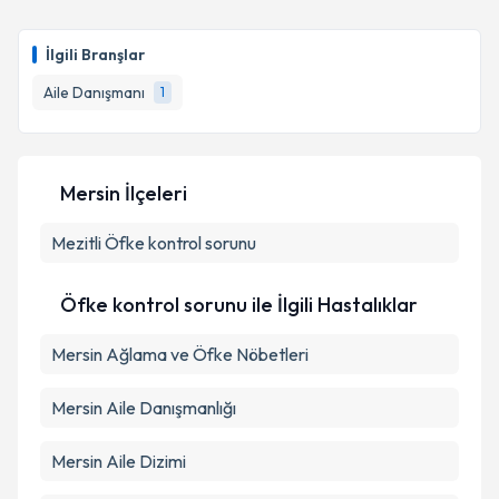
Uzman Aile Danışmanı Selen Şimşek
için randevu
takvimi talebi oluşturun. Size bu uzmandan randevu
İlgili Branşlar
almanız için bir takvim hazırlandığında e-posta ile
bilgilendireceğiz.
Aile Danışmanı
1
E-posta Adresiniz
Mersin İlçeleri
Mezitli
Öfke kontrol sorunu
Kişisel verilerimin işlenmesine ilişkin
Aydınlatma
Metni
'ni okudum ve kişisel verilerimin belirtilen
kapsamda işlenmesini kabul ediyorum.
Öfke kontrol sorunu ile İlgili Hastalıklar
Mersin Ağlama ve Öfke Nöbetleri
Takvim Talebini Gönder
Mersin Aile Danışmanlığı
Mersin Aile Dizimi