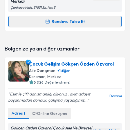
Merkezi
Çankaya Mah. 37531 Sk. No: 3
Randevu Talep Et
Randevu Takvimi Talebi
Aile Danışmanı Ebru Güler
için randevu takvimi
Bölgenize yakın diğer uzmanlar
talebi oluşturun. Size bu uzmandan randevu almanız
için bir takvim hazırlandığında e-posta ile
bilgilendireceğiz.
Çocuk Gelişim Gökçen Özden Özvarol
Aile Danışmanı
+
1
diğer
E-posta Adresiniz
Karaman
, Merkez
5
(
126
Değerlendirme)
Eşimle çift danışmanlığı alıyoruz . ayımızdayız
Devamı
boşanmadan döndük, çatışma yaşadığımız...
Kişisel verilerimin işlenmesine ilişkin
Aydınlatma
Metni
'ni okudum ve kişisel verilerimin belirtilen
kapsamda işlenmesini kabul ediyorum.
Adres
1
Online Görüşme
Gökçen Özden Özvarol Çocuk Aile Ve Bireysel