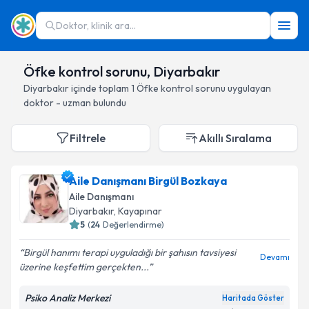
Doktor, klinik ara...
Öfke kontrol sorunu, Diyarbakır
Diyarbakır
içinde toplam
1
Öfke kontrol sorunu
uygulayan
doktor - uzman bulundu
Filtrele
Akıllı Sıralama
Aile Danışmanı Birgül Bozkaya
Aile Danışmanı
Diyarbakır
, Kayapınar
5
(
24
Değerlendirme)
Birgül hanımı terapi uyguladığı bir şahısın tavsiyesi
Devamı
üzerine keşfettim gerçekten...
Psiko Analiz Merkezi
Haritada Göster