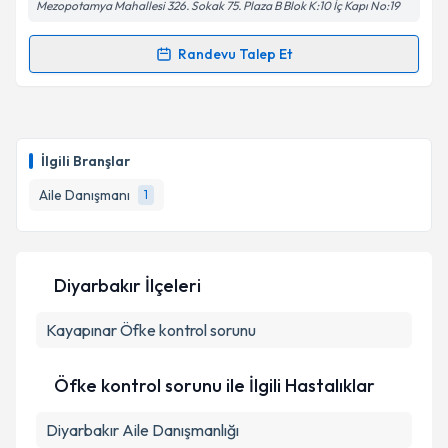
Mezopotamya Mahallesi 326. Sokak 75. Plaza B Blok K:10 İç Kapı No:19
Randevu Talep Et
Randevu Takvimi Talebi
Aile Danışmanı Birgül Bozkaya
için randevu takvimi
talebi oluşturun. Size bu uzmandan randevu almanız
İlgili Branşlar
için bir takvim hazırlandığında e-posta ile
bilgilendireceğiz.
Aile Danışmanı
1
E-posta Adresiniz
Diyarbakır İlçeleri
Kayapınar
Kişisel verilerimin işlenmesine ilişkin
Öfke kontrol sorunu
Aydınlatma
Metni
'ni okudum ve kişisel verilerimin belirtilen
kapsamda işlenmesini kabul ediyorum.
Öfke kontrol sorunu ile İlgili Hastalıklar
Diyarbakır Aile Danışmanlığı
Takvim Talebini Gönder