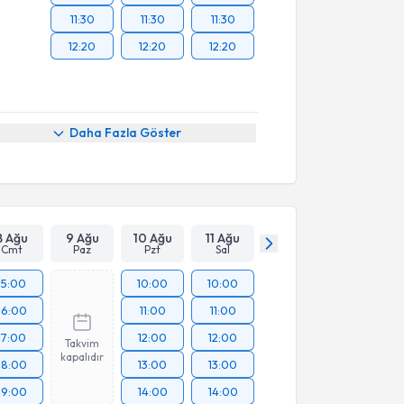
11:30
11:30
11:30
12:20
12:20
12:20
Daha Fazla Göster
8 Ağu
9 Ağu
10 Ağu
11 Ağu
Cmt
Paz
Pzt
Sal
15:00
10:00
10:00
16:00
11:00
11:00
17:00
12:00
12:00
Takvim
kapalıdır
18:00
13:00
13:00
19:00
14:00
14:00