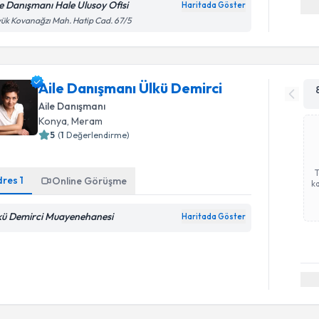
le Danışmanı Hale Ulusoy Ofisi
Haritada Göster
ük Kovanağzı Mah. Hatip Cad. 67/5
Aile Danışmanı Ülkü Demirci
Aile Danışmanı
Konya
, Meram
5
(
1
Değerlendirme)
dres
1
Online Görüşme
ka
kü Demirci Muayenehanesi
Haritada Göster
Randevu T