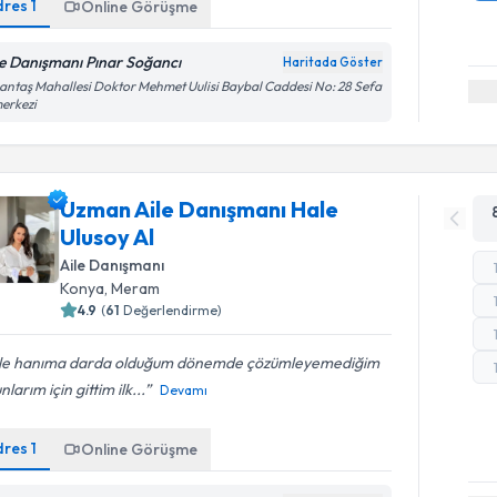
dres
1
Online Görüşme
le Danışmanı Pınar Soğancı
Haritada Göster
antaş Mahallesi Doktor Mehmet Uulisi Baybal Caddesi No: 28 Sefa
merkezi
Uzman Aile Danışmanı Hale
Ulusoy Al
Aile Danışmanı
Konya
, Meram
4.9
(
61
Değerlendirme)
le hanıma darda olduğum dönemde çözümleyemediğim
nlarım için gittim ilk...
Devamı
dres
1
Online Görüşme