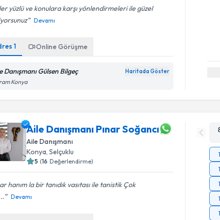
er yüzlü ve konulara karşı yönlendirmeleri ile güzel
liyorsunuz
Devamı
dres
1
Online Görüşme
le Danışmanı Gülsen Bilgeç
Haritada Göster
ram Konya
Aile Danışmanı Pınar Soğancı
Aile Danışmanı
Konya
, Selçuklu
5
(
16
Değerlendirme)
ar hanım la bir tanıdık vasıtası ile tanistik Çok
...
Devamı