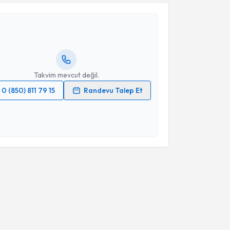
şmanı Merve Çiçekler
için randevu takvimi talebi
Size bu uzmandan randevu almanız için bir takvim
ında e-posta ile bilgilendireceğiz.
resiniz
Takvim mevcut değil.
0 (850) 811 79 15
Randevu Talep Et
 verilerimin işlenmesine ilişkin
Aydınlatma Metni
'ni
 ve kişisel verilerimin belirtilen kapsamda
esini kabul ediyorum.
Takvim Talebini Gönder