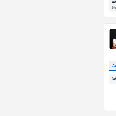
Ai
Aile duygusal istismar
Büy
A
Ül