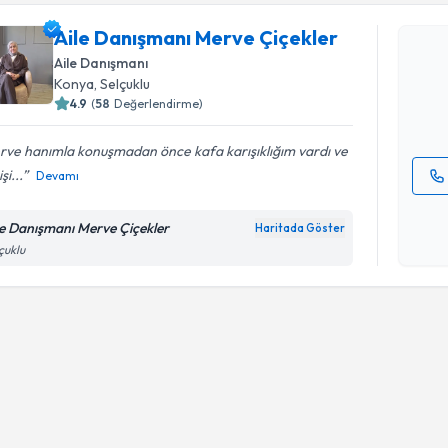
Aile Danı
Aile Danışmanı Merve Çiçekler
oluşturun. 
Aile Danışmanı
hazırlandığ
Konya
, Selçuklu
4.9
(
58
Değerlendirme)
E-posta Ad
rve hanımla konuşmadan önce kafa karışıklığım vardı ve
şi...
Devamı
Kişisel
okudum
le Danışmanı Merve Çiçekler
Haritada Göster
işlenm
çuklu