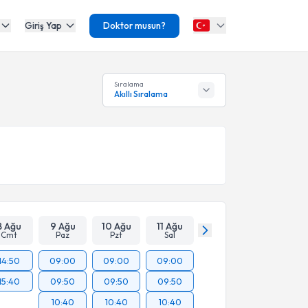
Giriş Yap
Doktor musun?
Sıralama
Akıllı Sıralama
8 Ağu
9 Ağu
10 Ağu
11 Ağu
Cmt
Paz
Pzt
Sal
14:50
09:00
09:00
09:00
15:40
09:50
09:50
09:50
10:40
10:40
10:40