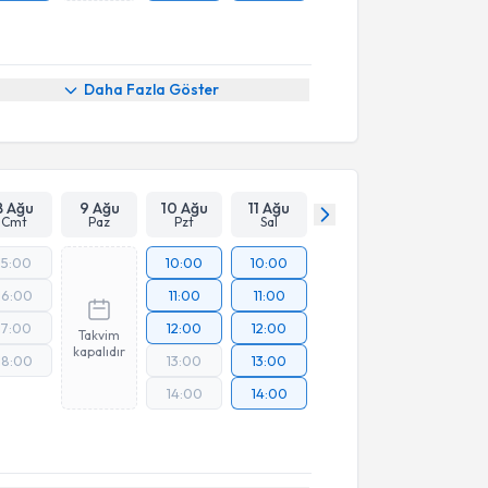
Daha Fazla Göster
8 Ağu
9 Ağu
10 Ağu
11 Ağu
Cmt
Paz
Pzt
Sal
15:00
10:00
10:00
16:00
11:00
11:00
17:00
12:00
12:00
Takvim
kapalıdır
18:00
13:00
13:00
14:00
14:00