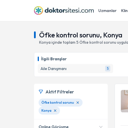
Uzmanlar
Klin
Öfke kontrol sorunu, Konya
Konya
içinde toplam
5
Öfke kontrol sorunu
uygula
İlgili Branşlar
Aile Danışmanı
5
Aktif Filtreler
Öfke kontrol sorunu
Konya
Online Görüşme