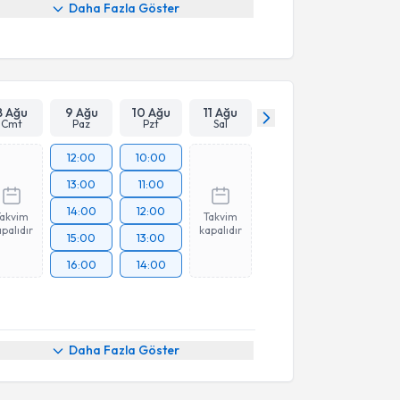
Daha Fazla Göster
8 Ağu
9 Ağu
10 Ağu
11 Ağu
Cmt
Paz
Pzt
Sal
12:00
10:00
13:00
11:00
14:00
12:00
Takvim
Takvim
palıdır
kapalıdır
15:00
13:00
16:00
14:00
Daha Fazla Göster
akvimi Talebi