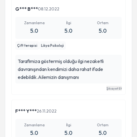
G*** B***
08.12.2022
Zamanlama
İlgi
Ortam
5.0
5.0
5.0
Çift terapisi
Likya Psikoloji
Tarafimiza göstermiş olduğu ilgi nezaketli
davranışından kendimizi daha rahat ifade
edebildik.Ailemizin danışmanı
Şikayet Et
F*** Y***
26.11.2022
Zamanlama
İlgi
Ortam
5.0
5.0
5.0