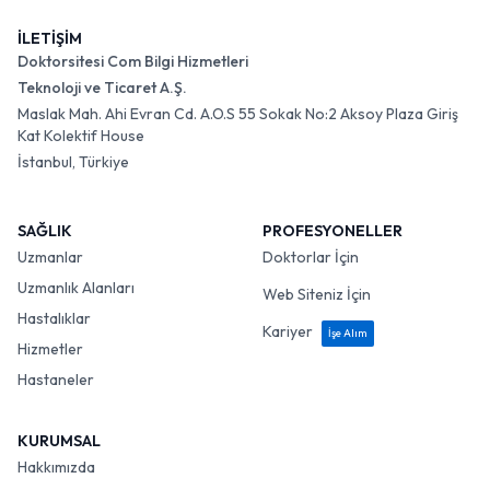
İLETİŞİM
Doktorsitesi Com Bilgi Hizmetleri
Teknoloji ve Ticaret A.Ş.
Maslak Mah. Ahi Evran Cd. A.O.S 55 Sokak No:2 Aksoy Plaza Giriş
Kat Kolektif House
İstanbul, Türkiye
SAĞLIK
PROFESYONELLER
Uzmanlar
Doktorlar İçin
Uzmanlık Alanları
Web Siteniz İçin
Hastalıklar
Kariyer
İşe Alım
Hizmetler
Hastaneler
KURUMSAL
Hakkımızda