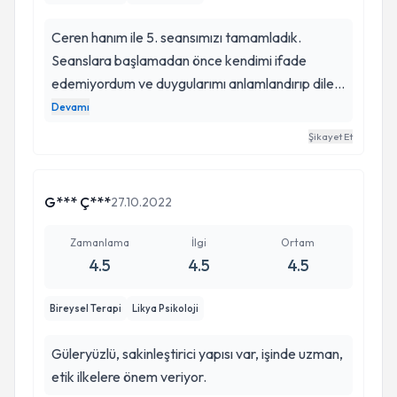
Ceren hanım ile 5. seansımızı tamamladık.
Seanslara başlamadan önce kendimi ifade
edemiyordum ve duygularımı anlamlandırıp dile
getiremiyordum. Ceren hanım her seans dile
Devamı
getirdiğim süreçlere ilgiyle, özenle ve içtenlikle
Şikayet Et
yaklaştı. Kendisine çok teşekkür ediyorum.
G*** Ç***
27.10.2022
Zamanlama
İlgi
Ortam
4.5
4.5
4.5
Bireysel Terapi
Likya Psikoloji
Güleryüzlü, sakinleştirici yapısı var, işinde uzman,
etik ilkelere önem veriyor.