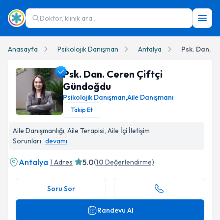
Doktor, klinik ara...
Anasayfa
Psikolojik Danışman
Antalya
Psk. Dan. C
Psk. Dan. Ceren Çiftçi
Gündoğdu
Psikolojik Danışman
,
Aile Danışmanı
Takip Et
Psk. Dan. Ceren Çiftçi Gündoğdu Profil Fotoğrafı
Aile Danışmanlığı, Aile Terapisi, Aile İçi İletişim
Sorunları
devamı
Antalya
5.0
1 Adres
(
10
Değerlendirme)
Soru Sor
Randevu Al