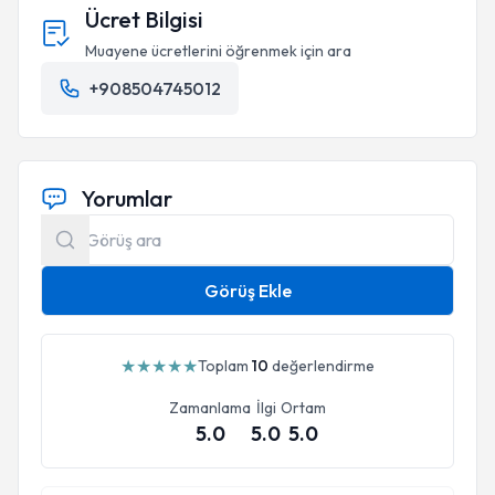
Ücret Bilgisi
Muayene ücretlerini öğrenmek için ara
+908504745012
Yorumlar
Görüş Ekle
★
★
★
★
★
Toplam
10
değerlendirme
Zamanlama
İlgi
Ortam
5.0
5.0
5.0