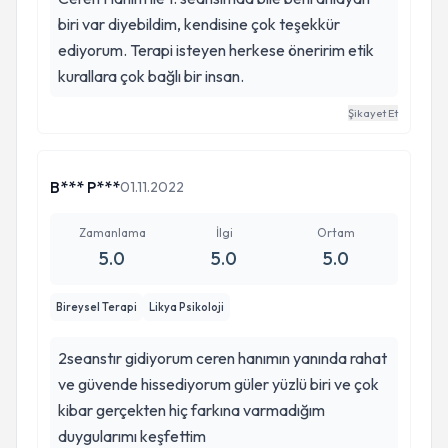
biri var diyebildim, kendisine çok teşekkür
ediyorum. Terapi isteyen herkese öneririm etik
kurallara çok bağlı bir insan.
Şikayet Et
B*** P***
01.11.2022
Zamanlama
İlgi
Ortam
5.0
5.0
5.0
Bireysel Terapi
Likya Psikoloji
2seanstır gidiyorum ceren hanımın yanında rahat
ve güvende hissediyorum güler yüzlü biri ve çok
kibar gerçekten hiç farkına varmadığım
duygularımı keşfettim