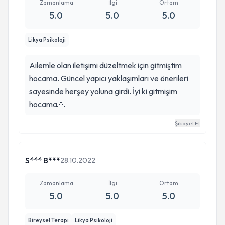
Zamanlama
İlgi
Ortam
5.0
5.0
5.0
Likya Psikoloji
Ailemle olan iletişimi düzeltmek için gitmiştim
hocama. Güncel yapıcı yaklaşımları ve önerileri
sayesinde herşey yoluna girdi. İyi ki gitmişim
hocama🙏
Şikayet Et
S*** B***
28.10.2022
Zamanlama
İlgi
Ortam
5.0
5.0
5.0
Bireysel Terapi
Likya Psikoloji