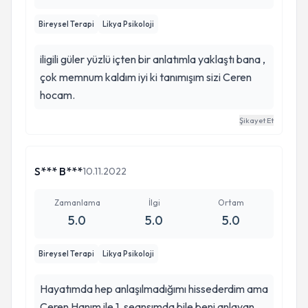
Bireysel Terapi
Likya Psikoloji
iligili güler yüzlü içten bir anlatımla yaklaştı bana ,
çok memnum kaldım iyi ki tanımışım sizi Ceren
hocam.
Şikayet Et
S*** B***
10.11.2022
Zamanlama
İlgi
Ortam
5.0
5.0
5.0
Bireysel Terapi
Likya Psikoloji
Hayatımda hep anlaşılmadığımı hissederdim ama
Ceren Hanım ile 1. seansımda bile beni anlayan