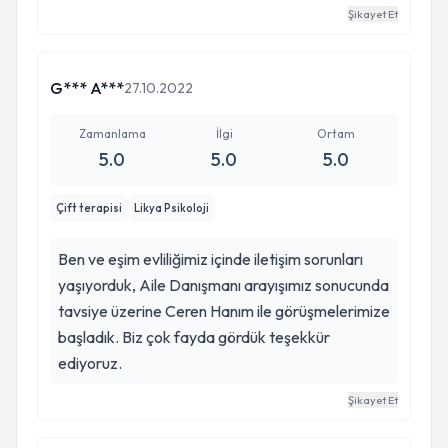
Şikayet Et
G*** A***
27.10.2022
Zamanlama
İlgi
Ortam
5.0
5.0
5.0
Çift terapisi
Likya Psikoloji
Ben ve eşim evliliğimiz içinde iletişim sorunları
yaşıyorduk, Aile Danışmanı arayışımız sonucunda
tavsiye üzerine Ceren Hanım ile görüşmelerimize
başladık. Biz çok fayda gördük teşekkür
ediyoruz.
Şikayet Et