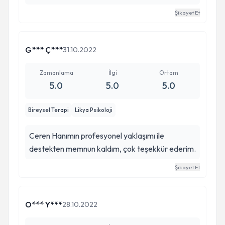
Şikayet Et
G*** Ç***
31.10.2022
Zamanlama
İlgi
Ortam
5.0
5.0
5.0
Bireysel Terapi
Likya Psikoloji
Ceren Hanımın profesyonel yaklaşımı ile
destekten memnun kaldım, çok teşekkür ederim.
Şikayet Et
O*** Y***
28.10.2022