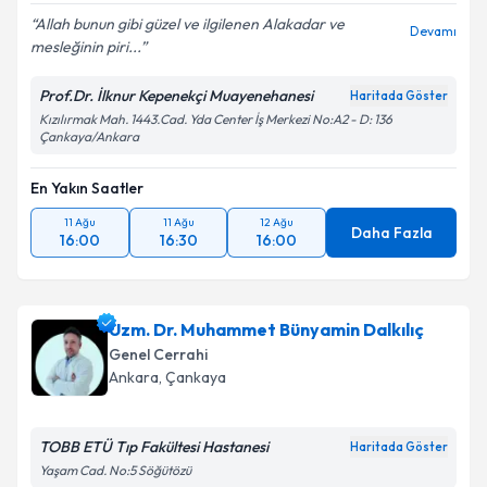
Allah bunun gibi güzel ve ilgilenen Alakadar ve
Devamı
mesleğinin piri...
Prof.Dr. İlknur Kepenekçi Muayenehanesi
Haritada Göster
Kızılırmak Mah. 1443.Cad. Yda Center İş Merkezi No:A2 - D: 136
Çankaya/Ankara
En Yakın Saatler
11 Ağu
11 Ağu
12 Ağu
Daha Fazla
16:00
16:30
16:00
Uzm. Dr. Muhammet Bünyamin Dalkılıç
Genel Cerrahi
Ankara
,
Çankaya
TOBB ETÜ Tıp Fakültesi Hastanesi
Haritada Göster
Yaşam Cad. No:5 Söğütözü