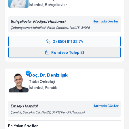
İstanbul
,
Bahçelievler
Bahçelievler Medipol Hastanesi
Haritada Göster
Çobançesme Mahallesi, Fatih Caddesi, No:1/8, 34196
0 (850) 811 32 74
Randevu Takvimi Talebi
Randevu Talep Et
Doç. Dr. Melih Şimşek
için randevu takvimi talebi
oluşturun. Size bu uzmandan randevu almanız için bir
Doç. Dr. Deniz Işık
takvim hazırlandığında e-posta ile bilgilendireceğiz.
Tıbbi Onkoloji
E-posta Adresiniz
İstanbul
,
Pendik
Emsey Hospital
Haritada Göster
Çamlık, Selçuklu Cd. No:22, 34912 Pendik/İstanbul
Kişisel verilerimin işlenmesine ilişkin
Aydınlatma
Metni
'ni okudum ve kişisel verilerimin belirtilen
En Yakın Saatler
kapsamda işlenmesini kabul ediyorum.