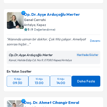
Op. Dr. Ayşe Arduçoğlu Merter
Genel Cerrahi
Antalya
,
Kepez
5
(
9
Değerlendirme)
Alanında uzman bir doktor. Çok titiz çalışor. Ameliyat
Devamı
sonrası hiçbir...
Op.Dr.Ayşe Arduçoğlu Merter
Haritada Göster
Kanal, Halide Edip Cd. No:9, 07080 Kepez/Antalya
En Yakın Saatler
10 Ağu
10 Ağu
10 Ağu
Daha Fazla
09:30
13:00
14:00
Doç. Dr. Ahmet Cihangir Emral