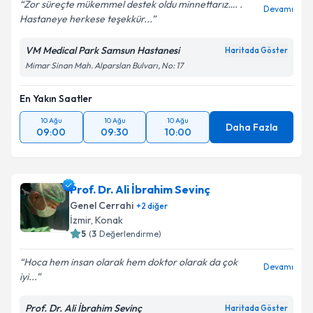
Zor süreçte mükemmel destek oldu minnettarız…. .
Devamı
Hastaneye herkese teşekkür...
VM Medical Park Samsun Hastanesi
Haritada Göster
Mimar Sinan Mah. Alparslan Bulvarı, No: 17
En Yakın Saatler
10 Ağu
10 Ağu
10 Ağu
Daha Fazla
09:00
09:30
10:00
Prof. Dr. Ali İbrahim Sevinç
Genel Cerrahi
+
2
diğer
İzmir
,
Konak
5
(
3
Değerlendirme)
Hoca hem insan olarak hem doktor olarak da çok
Devamı
iyi...
Prof. Dr. Ali İbrahim Sevinç
Haritada Göster