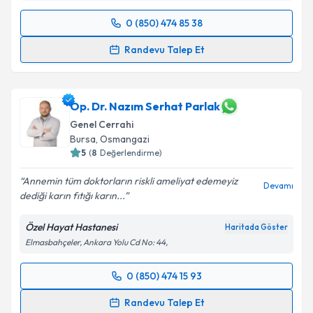
0 (850) 474 85 38
Randevu Takvimi Talebi
Randevu Talep Et
Uzm. Dr. Muhammet Bünyamin Dalkılıç
için
randevu takvimi talebi oluşturun. Size bu uzmandan
randevu almanız için bir takvim hazırlandığında e-
Op. Dr. Nazım Serhat Parlak
posta ile bilgilendireceğiz.
Genel Cerrahi
Bursa
,
Osmangazi
E-posta Adresiniz
5
(
8
Değerlendirme)
Annemin tüm doktorların riskli ameliyat edemeyiz
Devamı
dediği karın fıtığı karın...
Kişisel verilerimin işlenmesine ilişkin
Aydınlatma
Özel Hayat Hastanesi
Haritada Göster
Metni
'ni okudum ve kişisel verilerimin belirtilen
Elmasbahçeler, Ankara Yolu Cd No: 44,
kapsamda işlenmesini kabul ediyorum.
0 (850) 474 15 93
Randevu Takvimi Talebi
Takvim Talebini Gönder
Randevu Talep Et