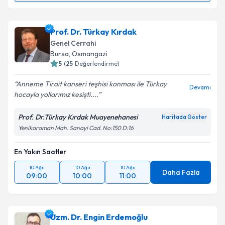
Op. Dr. Nazım Serhat Parlak
için randevu takvimi
talebi oluşturun. Size bu uzmandan randevu almanız
Prof. Dr. Türkay Kırdak
için bir takvim hazırlandığında e-posta ile
bilgilendireceğiz.
Genel Cerrahi
Bursa
,
Osmangazi
E-posta Adresiniz
5
(
25
Değerlendirme)
Anneme Tiroit kanseri teşhisi konması ile Türkay
Devamı
hocayla yollarımız kesişti....
Kişisel verilerimin işlenmesine ilişkin
Aydınlatma
Prof. Dr.Türkay Kırdak Muayenehanesi
Haritada Göster
Metni
'ni okudum ve kişisel verilerimin belirtilen
Yenikaraman Mah. Sanayi Cad. No:150 D:16
kapsamda işlenmesini kabul ediyorum.
En Yakın Saatler
Takvim Talebini Gönder
10 Ağu
10 Ağu
10 Ağu
Daha Fazla
09:00
10:00
11:00
Uzm. Dr. Engin Erdemoğlu