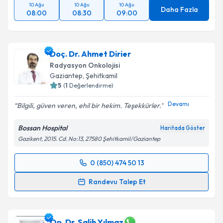
10 Ağu
10 Ağu
10 Ağu
Daha Fazla
08:00
08:30
09:00
Doç. Dr. Ahmet Dirier
Radyasyon Onkolojisi
Gaziantep
,
Şehitkamil
5
(
1
Değerlendirme)
Devamı
Bilgili, güven veren, ehil bir hekim. Teşekkürler.
Bossan Hospital
Haritada Göster
Gazikent, 2015. Cd. No:13, 27580 Şehitkamil/Gaziantep
0 (850) 474 50 13
Randevu Takvimi Talebi
Randevu Talep Et
Doç. Dr. Ahmet Dirier
için randevu takvimi talebi
oluşturun. Size bu uzmandan randevu almanız için bir
takvim hazırlandığında e-posta ile bilgilendireceğiz.
Op. Dr. Salih Yılmaz