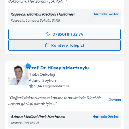
doktorum. Her zaman çok ilgili...
Kişisel verilerimin işlenmesine ilişkin
Aydınlatma
Metni
'ni okudum ve kişisel verilerimin belirtilen
Koşuyolu İstanbul Medipol Hastanesi
Haritada Göster
kapsamda işlenmesini kabul ediyorum.
Koşuyolu, Lambacı Sokağı, 34718
Takvim Talebini Gönder
0 (850) 811 32 74
Randevu Takvimi Talebi
Randevu Talep Et
Doç. Dr. İhsan Metin Leblebici
için randevu takvimi
talebi oluşturun. Size bu uzmandan randevu almanız
Prof. Dr. Hüseyin Mertsoylu
için bir takvim hazırlandığında e-posta ile
bilgilendireceğiz.
Tıbbi Onkoloji
Adana
,
Seyhan
E-posta Adresiniz
5
(
64
Değerlendirme)
Değerli doktorumuzun kanser tedavimizde ikinci bir
Devamı
uzman görüşü almak için...
Kişisel verilerimin işlenmesine ilişkin
Aydınlatma
Adana Medical Park Hastanesi
Haritada Göster
Metni
'ni okudum ve kişisel verilerimin belirtilen
Atatürk Cad. No:23
kapsamda işlenmesini kabul ediyorum.