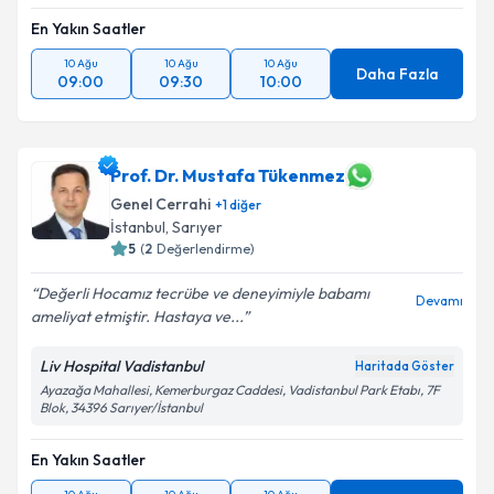
En Yakın Saatler
Takvim Talebini Gönder
10 Ağu
10 Ağu
10 Ağu
Daha Fazla
09:00
09:30
10:00
Prof. Dr. Mustafa Tükenmez
Genel Cerrahi
+
1
diğer
İstanbul
,
Sarıyer
5
(
2
Değerlendirme)
Değerli Hocamız tecrübe ve deneyimiyle babamı
Devamı
ameliyat etmiştir. Hastaya ve...
Liv Hospital Vadistanbul
Haritada Göster
Ayazağa Mahallesi, Kemerburgaz Caddesi, Vadistanbul Park Etabı, 7F
Blok, 34396 Sarıyer/İstanbul
En Yakın Saatler