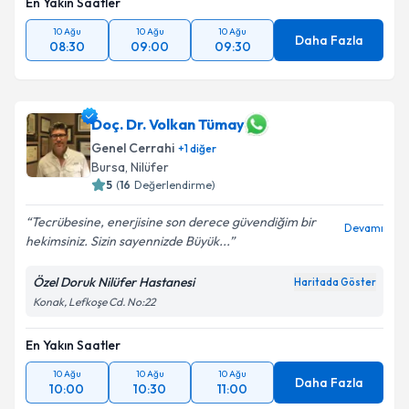
En Yakın Saatler
10 Ağu
10 Ağu
10 Ağu
Daha Fazla
08:30
09:00
09:30
Doç. Dr. Volkan Tümay
Genel Cerrahi
+
1
diğer
Bursa
,
Nilüfer
5
(
16
Değerlendirme)
Tecrübesine, enerjisine son derece güvendiğim bir
Devamı
hekimsiniz. Sizin sayennizde Büyük...
Özel Doruk Nilüfer Hastanesi
Haritada Göster
Konak, Lefkoşe Cd. No:22
En Yakın Saatler
10 Ağu
10 Ağu
10 Ağu
Daha Fazla
10:00
10:30
11:00