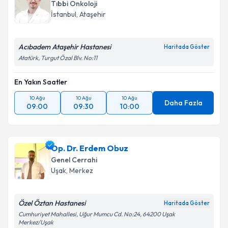
Tıbbi Onkoloji
İstanbul
,
Ataşehir
Acıbadem Ataşehir Hastanesi
Haritada Göster
Atatürk, Turgut Özal Blv. No:11
En Yakın Saatler
10 Ağu
10 Ağu
10 Ağu
Daha Fazla
09:00
09:30
10:00
Op. Dr. Erdem Obuz
Genel Cerrahi
Uşak
,
Merkez
Özel Öztan Hastanesi
Haritada Göster
Cumhuriyet Mahallesi, Uğur Mumcu Cd. No:24, 64200 Uşak
Merkez/Uşak