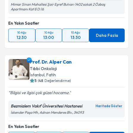
Mimar Sinan Mahallesi Şair Eşref Bulvarı 1402 sokak 2 Özbaş
Apartmanı Kat 8 D:16
En Yakın Saatler
10 Ağu
10 Ağu
10 Ağu
Daha Fazla
12:30
13:00
13:30
Prof. Dr. Alper Can
Tıbbi Onkoloji
İstanbul
,
Fatih
5
(
48
Değerlendirme)
Bilgisi ve ilgisi çok güzel hocamız.
Bezmialem Vakıf Üniversitesi Hastanesi
Haritada Göster
İskender Paşa Mh, Adnan Menderes Blv., 34093
En Yakın Saatler