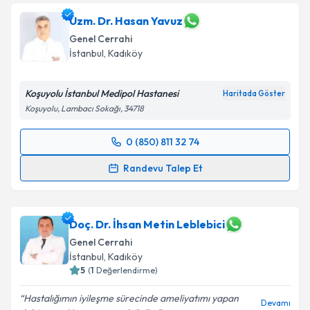
Uzm. Dr. Hasan Yavuz
Genel Cerrahi
İstanbul
,
Kadıköy
Koşuyolu İstanbul Medipol Hastanesi
Haritada Göster
Koşuyolu, Lambacı Sokağı, 34718
0 (850) 811 32 74
Randevu Takvimi Talebi
Randevu Talep Et
Uzm. Dr. Hasan Yavuz
için randevu takvimi talebi
oluşturun. Size bu uzmandan randevu almanız için bir
takvim hazırlandığında e-posta ile bilgilendireceğiz.
Doç. Dr. İhsan Metin Leblebici
Genel Cerrahi
E-posta Adresiniz
İstanbul
,
Kadıköy
5
(
1
Değerlendirme)
Hastalığımın iyileşme sürecinde ameliyatımı yapan
Devamı