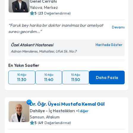
Genel Cerrahi
Yalova
,
Merkez
5
(
23
Değerlendirme)
Faruk bey harika bır doktor inanılmaz bur amelıyat
Devamı
surecı gecırdım...
Özel Atakent Hastanesi
Haritada Göster
Adnan Menderes, Mahallesi, Ufuk Sk. No:7
En Yakın Saatler
10 Ağu
10 Ağu
10 Ağu
Daha Fazla
11:30
11:40
11:50
Dr. Öğr. Üyesi Mustafa Kemal Gül
Dahiliye - İç Hastalıkları
+
1
diğer
Samsun
,
Atakum
5
(
49
Değerlendirme)