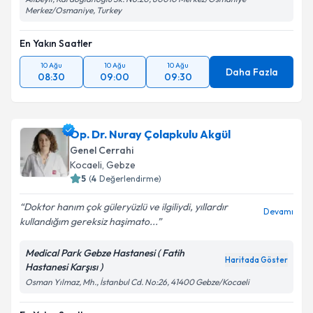
Merkez/Osmaniye, Turkey
En Yakın Saatler
10 Ağu
10 Ağu
10 Ağu
Daha Fazla
08:30
09:00
09:30
Op. Dr. Nuray Çolapkulu Akgül
Genel Cerrahi
Kocaeli
,
Gebze
5
(
4
Değerlendirme)
Doktor hanım çok güleryüzlü ve ilgiliydi, yıllardır
Devamı
kullandığım gereksiz haşimato...
Medical Park Gebze Hastanesi ( Fatih
Haritada Göster
Hastanesi Karşısı )
Osman Yılmaz, Mh., İstanbul Cd. No:26, 41400 Gebze/Kocaeli