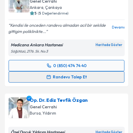
Genel Cerrahi
Ankara
,
Çankaya
5
(
5
Değerlendirme)
Kendisi ile onceden randevu almadan acil bir sekilde
Devamı
gittigim poliklinikte...
Medicana Ankara Hastanesi
Haritada Göster
Söğütözü, 2176. Sk. No:3
0 (850) 474 74 40
Randevu Takvimi Talebi
Randevu Talep Et
Doç. Dr. Ahmet Cihangir Emral
için randevu takvimi
talebi oluşturun. Size bu uzmandan randevu almanız
Op. Dr. Ediz Tevfik Özgan
için bir takvim hazırlandığında e-posta ile
bilgilendireceğiz.
Genel Cerrahi
Bursa
,
Yıldırım
E-posta Adresiniz
Özel Doruk Yıldırım Hastanesi
Haritada Göster