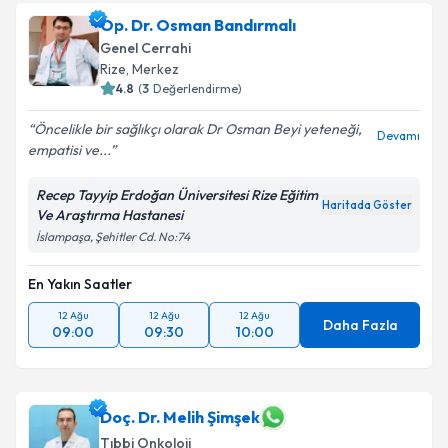
Op. Dr. Osman Bandırmalı
Genel Cerrahi
Rize
,
Merkez
4.8
(
3
Değerlendirme)
Öncelikle bir sağlıkçı olarak Dr Osman Beyi yeteneği,
Devamı
empatisi ve...
Recep Tayyip Erdoğan Üniversitesi Rize Eğitim
Haritada Göster
Ve Araştırma Hastanesi
İslampaşa, Şehitler Cd. No:74
En Yakın Saatler
12 Ağu
12 Ağu
12 Ağu
Daha Fazla
09:00
09:30
10:00
Doç. Dr. Melih Şimşek
Tıbbi Onkoloji