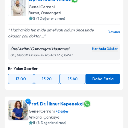
Genel Cerrahi
E-posta Adresiniz
Bursa
,
Osmangazi
5
(
1
Değerlendirme)
Haziran'da tüp mide ameliyatı oldum öncesinde
Devamı
okadar çok doktor...
Kişisel verilerimin işlenmesine ilişkin
Aydınlatma
Metni
'ni okudum ve kişisel verilerimin belirtilen
Özel Aritmi Osmangazi Hastanesi
Haritada Göster
kapsamda işlenmesini kabul ediyorum.
Ulu, Ulubatlı Hasan Blv. No:48 D:62, 16220
Takvim Talebini Gönder
En Yakın Saatler
13:00
13:20
13:40
Daha Fazla
Prof. Dr. İlknur Kepenekçi
Genel Cerrahi
+
2
diğer
Ankara
,
Çankaya
5
(
8
Değerlendirme)