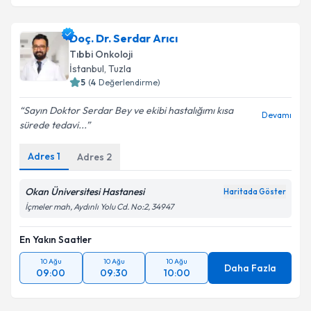
Doç. Dr. Serdar Arıcı
Tıbbi Onkoloji
İstanbul
,
Tuzla
5
(
4
Değerlendirme)
Sayın Doktor Serdar Bey ve ekibi hastalığımı kısa
Devamı
sürede tedavi...
Adres
1
Adres
2
Okan Üniversitesi Hastanesi
Haritada Göster
İçmeler mah, Aydınlı Yolu Cd. No:2, 34947
En Yakın Saatler
10 Ağu
10 Ağu
10 Ağu
Daha Fazla
09:00
09:30
10:00