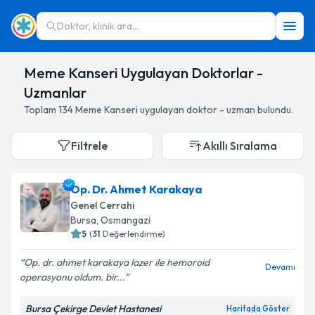
Doktor, klinik ara...
Meme Kanseri Uygulayan Doktorlar -
Uzmanlar
Toplam
134
Meme Kanseri
uygulayan doktor - uzman bulundu.
Filtrele
Akıllı Sıralama
Op. Dr. Ahmet Karakaya
Genel Cerrahi
Bursa
,
Osmangazi
5
(
31
Değerlendirme)
Op. dr. ahmet karakaya lazer ile hemoroid
Devamı
operasyonu oldum. bir...
Bursa Çekirge Devlet Hastanesi
Haritada Göster