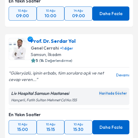
En Yakın Saatler
10 Ağu
10 Ağu
14 Ağu
Daha Fazla
09:00
10:00
09:00
Prof. Dr. Serdar Yol
Genel Cerrahi
+
1
diğer
Samsun
,
İlkadım
5
(
14
Değerlendirme)
Güleryüzlü, işinin erbabı, tüm sorulara açık ve net
Devamı
cevap veren...
Liv Hospital Samsun Hastanesi
Haritada Göster
Hançerli, Fatih Sultan Mehmet Cd No:155
En Yakın Saatler
10 Ağu
10 Ağu
10 Ağu
Daha Fazla
15:00
15:15
15:30