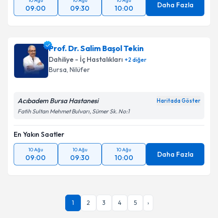
10 Ağu
10 Ağu
10 Ağu
Daha Fazla
09:00
09:30
10:00
Prof. Dr. Salim Başol Tekin
Dahiliye - İç Hastalıkları
+
2
diğer
Bursa
,
Nilüfer
Acıbadem Bursa Hastanesi
Haritada Göster
Fatih Sultan Mehmet Bulvarı, Sümer Sk. No:1
En Yakın Saatler
10 Ağu
10 Ağu
10 Ağu
Daha Fazla
09:00
09:30
10:00
1
2
3
4
5
›