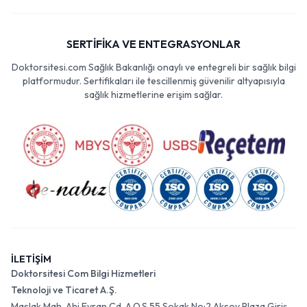
SERTİFİKA VE ENTEGRASYONLAR
Doktorsitesi.com Sağlık Bakanlığı onaylı ve entegreli bir sağlık bilgi
platformudur. Sertifikaları ile tescillenmiş güvenilir altyapısıyla
sağlık hizmetlerine erişim sağlar.
İLETİŞİM
Doktorsitesi Com Bilgi Hizmetleri
Teknoloji ve Ticaret A.Ş.
Maslak Mah. Ahi Evran Cd. A.O.S 55 Sokak No:2 Aksoy Plaza Giriş