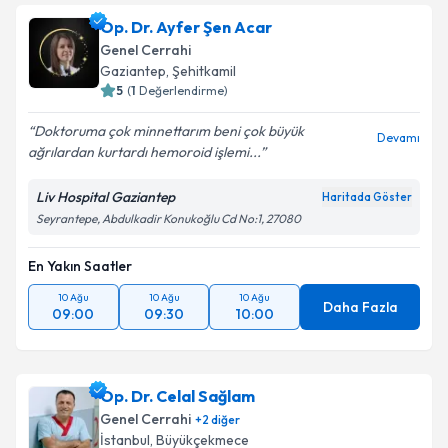
oluşturun. Size bu uzmandan randevu almanız için bir
Op. Dr. Ayfer Şen Acar
takvim hazırlandığında e-posta ile bilgilendireceğiz.
Genel Cerrahi
E-posta Adresiniz
Gaziantep
,
Şehitkamil
5
(
1
Değerlendirme)
Doktoruma çok minnettarım beni çok büyük
Devamı
ağrılardan kurtardı hemoroid işlemi...
Kişisel verilerimin işlenmesine ilişkin
Aydınlatma
Metni
'ni okudum ve kişisel verilerimin belirtilen
Liv Hospital Gaziantep
Haritada Göster
kapsamda işlenmesini kabul ediyorum.
Seyrantepe, Abdulkadir Konukoğlu Cd No:1, 27080
En Yakın Saatler
Takvim Talebini Gönder
10 Ağu
10 Ağu
10 Ağu
Daha Fazla
09:00
09:30
10:00
Op. Dr. Celal Sağlam
Genel Cerrahi
+
2
diğer
İstanbul
,
Büyükçekmece