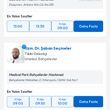
Duaçınarı, Ankara Yolu Cd. No:235
Kişisel verilerimin işlenmesine ilişkin
Aydınlatma
En Yakın Saatler
Metni
'ni okudum ve kişisel verilerimin belirtilen
kapsamda işlenmesini kabul ediyorum.
10 Ağu
13:00
13:30
Daha Fazla
09:00
Takvim Talebini Gönder
Uzm. Dr. Şaban Seçmeler
Tıbbi Onkoloji
İstanbul
,
Bahçelievler
Medical Park Bahçelievler Hastanesi
Bahçelievler Mahallesi, E-5 Karayolu / Kültür Sok No:1
En Yakın Saatler
10 Ağu
10 Ağu
10 Ağu
Daha Fazla
09:00
09:30
10:00