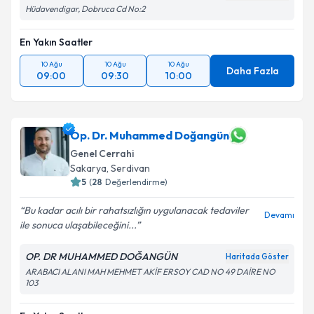
Hüdavendigar, Dobruca Cd No:2
En Yakın Saatler
10 Ağu
10 Ağu
10 Ağu
Daha Fazla
09:00
09:30
10:00
Op. Dr. Muhammed Doğangün
Genel Cerrahi
Sakarya
,
Serdivan
5
(
28
Değerlendirme)
Bu kadar acılı bir rahatsızlığın uygulanacak tedaviler
Devamı
ile sonuca ulaşabileceğini...
OP. DR MUHAMMED DOĞANGÜN
Haritada Göster
ARABACI ALANI MAH MEHMET AKİF ERSOY CAD NO 49 DAİRE NO
103