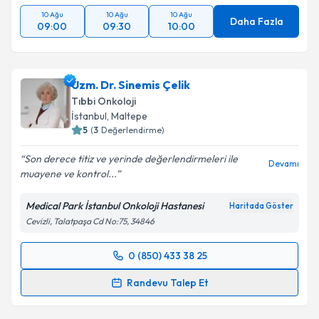
10 Ağu
10 Ağu
10 Ağu
Daha Fazla
09:00
09:30
10:00
Takvim Talebini Gönder
Uzm. Dr. Sinemis Çelik
Tıbbi Onkoloji
İstanbul
,
Maltepe
5
(
3
Değerlendirme)
Son derece titiz ve yerinde değerlendirmeleri ile
Devamı
muayene ve kontrol...
Medical Park İstanbul Onkoloji Hastanesi
Haritada Göster
Cevizli, Talatpaşa Cd No:75, 34846
0 (850) 433 38 25
Randevu Takvimi Talebi
Randevu Talep Et
Uzm. Dr. Sinemis Çelik
için randevu takvimi talebi