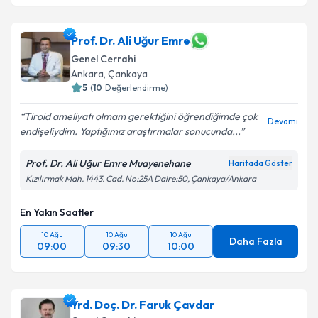
Prof. Dr. Ali Uğur Emre
Genel Cerrahi
Ankara
,
Çankaya
5
(
10
Değerlendirme)
Tiroid ameliyatı olmam gerektiğini öğrendiğimde çok
Devamı
endişeliydim. Yaptığımız araştırmalar sonucunda...
Prof. Dr. Ali Uğur Emre Muayenehane
Haritada Göster
Kızılırmak Mah. 1443. Cad. No:25A Daire:50, Çankaya/Ankara
En Yakın Saatler
10 Ağu
10 Ağu
10 Ağu
Daha Fazla
09:00
09:30
10:00
Yrd. Doç. Dr. Faruk Çavdar