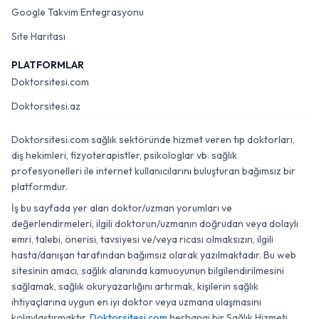
Google Takvim Entegrasyonu
Site Haritası
PLATFORMLAR
Doktorsitesi.com
Doktorsitesi.az
Doktorsitesi.com sağlık sektöründe hizmet veren tıp doktorları,
diş hekimleri, fizyoterapistler, psikologlar vb. sağlık
profesyonelleri ile internet kullanıcılarını buluşturan bağımsız bir
platformdur.
İş bu sayfada yer alan doktor/uzman yorumları ve
değerlendirmeleri, ilgili doktorun/uzmanın doğrudan veya dolaylı
emri, talebi, önerisi, tavsiyesi ve/veya ricası olmaksızın, ilgili
hasta/danışan tarafından bağımsız olarak yazılmaktadır. Bu web
sitesinin amacı, sağlık alanında kamuoyunun bilgilendirilmesini
sağlamak, sağlık okuryazarlığını artırmak, kişilerin sağlık
ihtiyaçlarına uygun en iyi doktor veya uzmana ulaşmasını
kolaylaştırmaktır.
Doktorsitesi.com
herhangi bir Sağlık Hizmeti