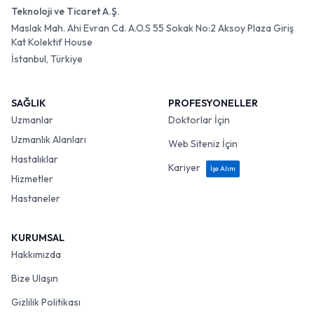
Teknoloji ve Ticaret A.Ş.
Maslak Mah. Ahi Evran Cd. A.O.S 55 Sokak No:2 Aksoy Plaza Giriş
Kat Kolektif House
İstanbul, Türkiye
SAĞLIK
PROFESYONELLER
Uzmanlar
Doktorlar İçin
Uzmanlık Alanları
Web Siteniz İçin
Hastalıklar
Kariyer
İşe Alım
Hizmetler
Hastaneler
KURUMSAL
Hakkımızda
Bize Ulaşın
Gizlilik Politikası