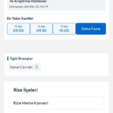
Ve Araştırma Hastanesi
İslampaşa, Şehitler Cd. No:74
En Yakın Saatler
12 Ağu
12 Ağu
12 Ağu
Daha Fazla
09:00
09:30
10:00
İlgili Branşlar
Genel Cerrahi
1
Rize İlçeleri
Rize
Meme Kanseri