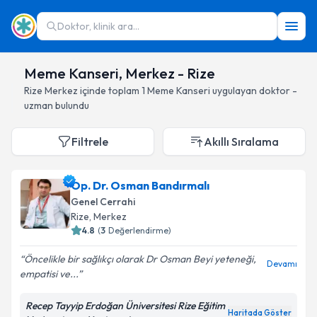
Doktor, klinik ara...
Meme Kanseri, Merkez - Rize
Rize
Merkez
içinde toplam
1
Meme Kanseri
uygulayan doktor -
uzman bulundu
Filtrele
Akıllı Sıralama
Op. Dr. Osman Bandırmalı
Genel Cerrahi
Rize
, Merkez
4.8
(
3
Değerlendirme)
Öncelikle bir sağlıkçı olarak Dr Osman Beyi yeteneği,
Devamı
empatisi ve...
Recep Tayyip Erdoğan Üniversitesi Rize Eğitim
Haritada Göster