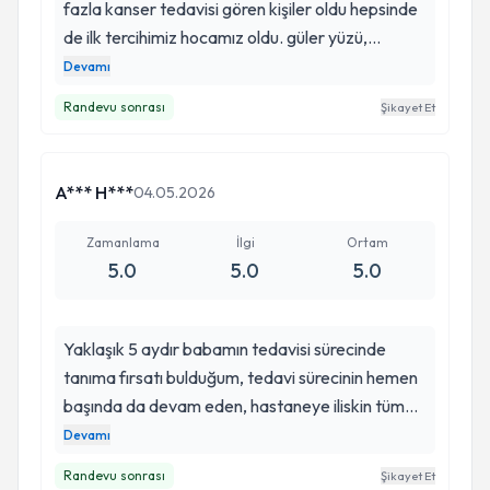
fazla kanser tedavisi gören kişiler oldu hepsinde
de ilk tercihimiz hocamız oldu. güler yüzü,
anlayışlı ve bilgilendirici iletişimi ile tercih ettiğimiz
Devamı
için asla pişman olmadığımız biri. iyi ki
Randevu sonrası
Şikayet Et
doktorumuzu tercih etmişiz
A*** H***
04.05.2026
Zamanlama
İlgi
Ortam
5.0
5.0
5.0
Yaklaşık 5 aydır babamın tedavisi sürecinde
tanıma fırsatı bulduğum, tedavi sürecinin hemen
başında da devam eden, hastaneye iliskin tüm
olumsuz düşüncelerimi; samimi ve sıcak yaklaşımı
Devamı
ile harmanlanmış işindeki üst düzey kabiliyeti,
Randevu sonrası
Şikayet Et