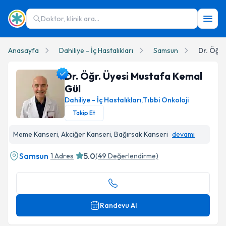
Doktor, klinik ara...
Anasayfa
Dahiliye - İç Hastalıkları
Samsun
Dr. Öğr.
Dr. Öğr. Üyesi Mustafa Kemal
Gül
Dahiliye - İç Hastalıkları
,
Tıbbi Onkoloji
Takip Et
Dr. Öğr. Üyesi Mustafa Kemal Gül Profil Fotoğrafı
Meme Kanseri, Akciğer Kanseri, Bağırsak Kanseri
devamı
Samsun
5.0
1 Adres
(
49
Değerlendirme)
Randevu Al