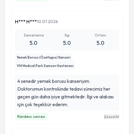
H*** H***
10.07.2026
Zamanlama
İlgi
Ortam
5.0
5.0
5.0
Yemek Borusu (Özefagus) Kanseri
VM Medical Park Samsun Hastanesi
4 senedir yemek borusu kanseriyim.
Doktorumun kontrolünde tedavi sürecimiz her
geçen gün daha iyiye gitmektedir. İlgi ve alakası
için çok teşekkür ederim.
Randevu sonrası
Şikayet Et