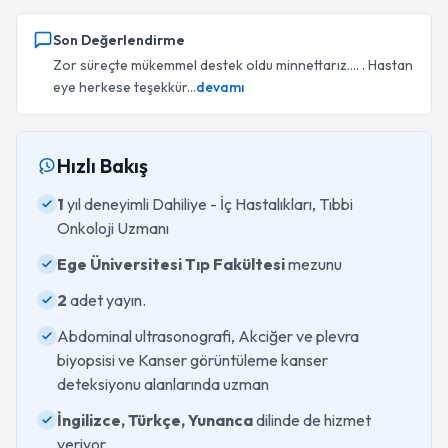
Son Değerlendirme
Zor süreçte mükemmel destek oldu minnettarız…. . Hastan
eye herkese teşekkür...
devamı
Hızlı Bakış
1
yıl deneyimli Dahiliye - İç Hastalıkları, Tıbbi
Onkoloji Uzmanı
Ege Üniversitesi Tıp Fakültesi
mezunu
2
adet yayın.
Abdominal ultrasonografi, Akciğer ve plevra
biyopsisi ve Kanser görüntüleme kanser
deteksiyonu alanlarında uzman
İngilizce, Türkçe, Yunanca
dilinde de hizmet
veriyor.