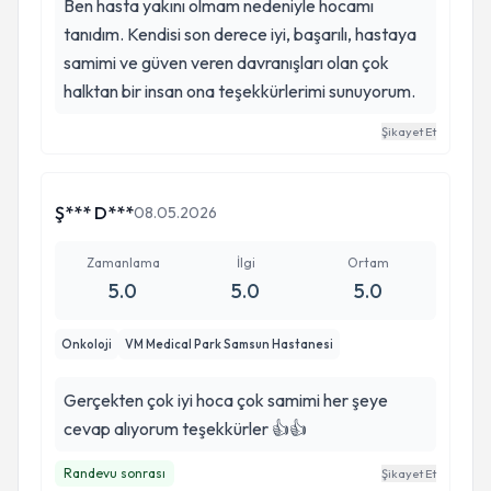
Ben hasta yakını olmam nedeniyle hocamı
tanıdım. Kendisi son derece iyi, başarılı, hastaya
samimi ve güven veren davranışları olan çok
halktan bir insan ona teşekkürlerimi sunuyorum.
Şikayet Et
Ş*** D***
08.05.2026
Zamanlama
İlgi
Ortam
5.0
5.0
5.0
Onkoloji
VM Medical Park Samsun Hastanesi
Gerçekten çok iyi hoca çok samimi her şeye
cevap alıyorum teşekkürler 👍👍
Randevu sonrası
Şikayet Et