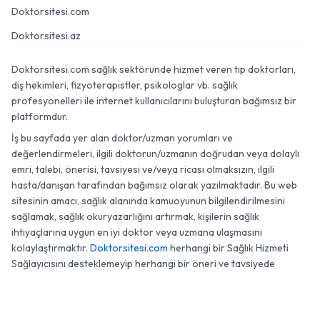
Doktorsitesi.com
Doktorsitesi.az
Doktorsitesi.com sağlık sektöründe hizmet veren tıp doktorları,
diş hekimleri, fizyoterapistler, psikologlar vb. sağlık
profesyonelleri ile internet kullanıcılarını buluşturan bağımsız bir
platformdur.
İş bu sayfada yer alan doktor/uzman yorumları ve
değerlendirmeleri, ilgili doktorun/uzmanın doğrudan veya dolaylı
emri, talebi, önerisi, tavsiyesi ve/veya ricası olmaksızın, ilgili
hasta/danışan tarafından bağımsız olarak yazılmaktadır. Bu web
sitesinin amacı, sağlık alanında kamuoyunun bilgilendirilmesini
sağlamak, sağlık okuryazarlığını artırmak, kişilerin sağlık
ihtiyaçlarına uygun en iyi doktor veya uzmana ulaşmasını
kolaylaştırmaktır.
Doktorsitesi.com
herhangi bir Sağlık Hizmeti
Sağlayıcısını desteklemeyip herhangi bir öneri ve tavsiyede
bulunmamaktadır.
0 (850) 474 04 94
Randevu