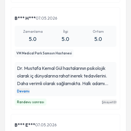
B*** H***
07.05.2026
Zamanlama
İlgi
Ortam
5.0
5.0
5.0
VM Medical Park Samsun Hastanesi
Dr. Mustafa Kemal Gül hastalarının psikolojik
olarak iç dünyalarına rahat inerek tedavilerini.
Daha verimli olarak sağlamakta. Halk adamı
deyimiyle çok değerli bir tecrübedir. hastalar için
Devamı
çok iyi bir kişilik ve onları her zaman onure
Randevu sonrası
Şikayet Et
etmektedir. Bilimsel olguları hastalarına tedavi
olarak tam olarak vermektedir.
B*** E***
07.05.2026