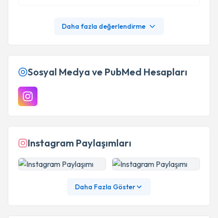
titiz, hastanın sağlığını hasta ve yakınlarından
daha çok düşünerek hareket eden,
profesyonellikten ödün vermeyen duruşu
Daha fazla değerlendirme
nedeniyle değişmesine neden olan doktor beye
ve tüm çalışma ekibine teşekkür ederim. . .
Sosyal Medya ve PubMed Hesapları
Instagram Paylaşımları
Daha Fazla Göster