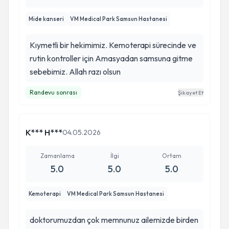
Mide kanseri
VM Medical Park Samsun Hastanesi
Kıymetli bir hekimimiz. Kemoterapi sürecinde ve
rutin kontroller için Amasyadan samsuna gitme
sebebimiz. Allah razı olsun
Randevu sonrası
Şikayet Et
K*** H***
04.05.2026
Zamanlama
İlgi
Ortam
5.0
5.0
5.0
Kemoterapi
VM Medical Park Samsun Hastanesi
doktorumuzdan çok memnunuz ailemizde birden