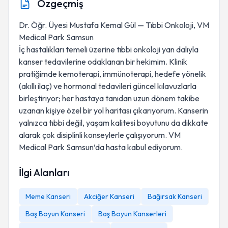
Özgeçmiş
Dr. Öğr. Üyesi Mustafa Kemal Gül — Tıbbi Onkoloji, VM
Medical Park Samsun
İç hastalıkları temeli üzerine tıbbi onkoloji yan dalıyla
kanser tedavilerine odaklanan bir hekimim. Klinik
pratiğimde kemoterapi, immünoterapi, hedefe yönelik
(akıllı ilaç) ve hormonal tedavileri güncel kılavuzlarla
birleştiriyor; her hastaya tanıdan uzun dönem takibe
uzanan kişiye özel bir yol haritası çıkarıyorum. Kanserin
yalnızca tıbbi değil, yaşam kalitesi boyutunu da dikkate
alarak çok disiplinli konseylerle çalışıyorum. VM
Medical Park Samsun’da hasta kabul ediyorum.
İlgi Alanları
Meme Kanseri
Akciğer Kanseri
Bağırsak Kanseri
Baş Boyun Kanseri
Baş Boyun Kanserleri