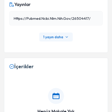
Yayınlar
Https://pubmed.ncbi.nlm.nih.gov/26504417/
1 yayın daha
İçerikler
Henüz Makale Yok