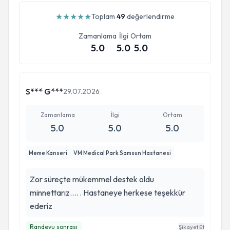
★
★
★
★
★
Toplam
49
değerlendirme
Zamanlama
İlgi
Ortam
5.0
5.0
5.0
S*** G***
29.07.2026
Zamanlama
İlgi
Ortam
5.0
5.0
5.0
Meme Kanseri
VM Medical Park Samsun Hastanesi
Zor süreçte mükemmel destek oldu
minnettarız…. . Hastaneye herkese teşekkür
ederiz
Randevu sonrası
Şikayet Et