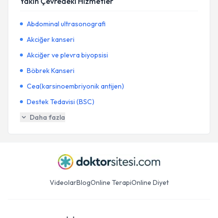
Yakın Çevredeki Hizmetler
Abdominal ultrasonografi
Akciğer kanseri
Akciğer ve plevra biyopsisi
Böbrek Kanseri
Cea(karsinoembriyonik antijen)
Destek Tedavisi (BSC)
Daha fazla
Videolar
Blog
Online Terapi
Online Diyet