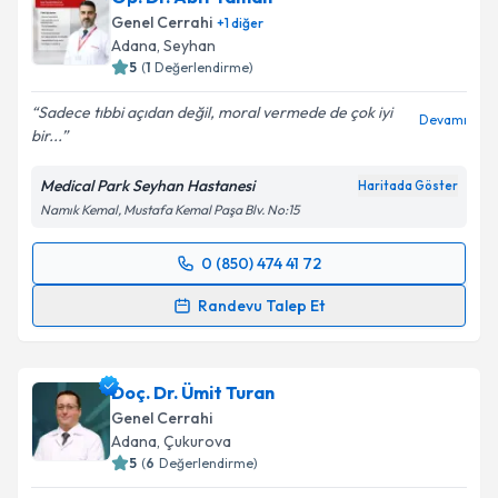
Genel Cerrahi
+
1
diğer
Adana
, Seyhan
5
(
1
Değerlendirme)
Sadece tıbbi açıdan değil, moral vermede de çok iyi
Devamı
bir...
Medical Park Seyhan Hastanesi
Haritada Göster
Namık Kemal, Mustafa Kemal Paşa Blv. No:15
0 (850) 474 41 72
Randevu Takvimi Talebi
Randevu Talep Et
Op. Dr. Abit Yaman
için randevu takvimi talebi
oluşturun. Size bu uzmandan randevu almanız için bir
Doç. Dr. Ümit Turan
takvim hazırlandığında e-posta ile bilgilendireceğiz.
Genel Cerrahi
E-posta Adresiniz
Adana
, Çukurova
5
(
6
Değerlendirme)