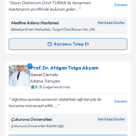
Sayın Doktorum Ümit TURAN ile tanışmam
Devamı
hastanenin profilinde bulunan güler...
Kişisel verilerimin işlenmesine ilişkin
Aydınlatma
Metni
'ni okudum ve kişisel verilerimin belirtilen
Medline Adana Hastanesi
Haritada Göster
kapsamda işlenmesini kabul ediyorum.
Belediye Evleri Mahallesi, Turgut Özal Bulvarı No: 234
Takvim Talebini Gönder
Randevu Talep Et
Randevu Takvimi Talebi
Doç. Dr. Ümit Turan
için randevu takvimi talebi
Prof. Dr. Atılgan Tolga Akçam
oluşturun. Size bu uzmandan randevu almanız için bir
Genel Cerrahi
takvim hazırlandığında e-posta ile bilgilendireceğiz.
Adana
, Sarıçam
5
(
5
Değerlendirme)
E-posta Adresiniz
Ağustos ayında annemin dalaktaki ağrılarıyla ile
Devamı
hocama müracaat ettik....
Çukurova Üniversitesi
Haritada Göster
Kişisel verilerimin işlenmesine ilişkin
Aydınlatma
Çukurova Üniversitesi Rektörlüğü
Metni
'ni okudum ve kişisel verilerimin belirtilen
kapsamda işlenmesini kabul ediyorum.