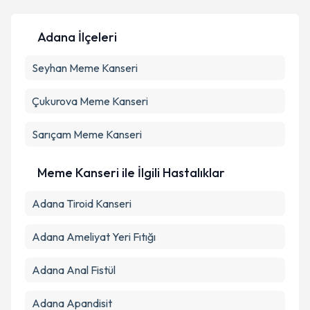
Adana İlçeleri
Kişisel verilerimin işlenmesine ilişkin
Aydınlatma
Seyhan
Metni
Meme Kanseri
'ni okudum ve kişisel verilerimin belirtilen
kapsamda işlenmesini kabul ediyorum.
Çukurova
Meme Kanseri
Takvim Talebini Gönder
Sarıçam
Meme Kanseri
Meme Kanseri ile İlgili Hastalıklar
Adana Tiroid Kanseri
Adana Ameliyat Yeri Fıtığı
Adana Anal Fistül
Adana Apandisit