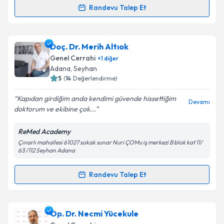
Randevu Talep Et
Randevu Takvimi Talebi
Takvim Talebini Gönder
Prof. Dr. Atılgan Tolga Akçam
için randevu takvimi
Doç. Dr. Merih Altıok
talebi oluşturun. Size bu uzmandan randevu almanız
Genel Cerrahi
+
1
diğer
için bir takvim hazırlandığında e-posta ile
Adana
, Seyhan
bilgilendireceğiz.
5
(
14
Değerlendirme)
E-posta Adresiniz
Kapıdan girdiğim anda kendimi güvende hissettiğim
Devamı
doktorum ve ekibine çok...
ReMed Academy
Çınarlı mahallesi 61027 sokak sunar Nuri ÇOMu iş merkezi B blok kat 11/
Kişisel verilerimin işlenmesine ilişkin
Aydınlatma
63 /112 Seyhan Adana
Metni
'ni okudum ve kişisel verilerimin belirtilen
kapsamda işlenmesini kabul ediyorum.
Randevu Talep Et
Randevu Takvimi Talebi
Takvim Talebini Gönder
Doç. Dr. Merih Altıok
için randevu takvimi talebi
Op. Dr. Necmi Yücekule
oluşturun. Size bu uzmandan randevu almanız için bir