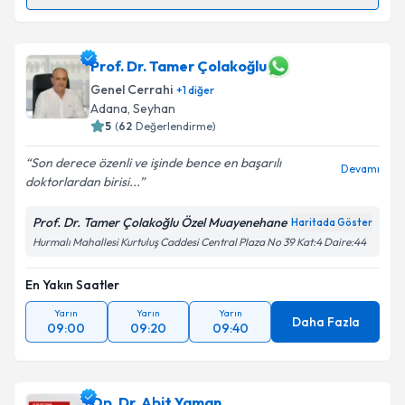
Op. Dr. İsa Armağan Çıklar
için randevu takvimi
talebi oluşturun. Size bu uzmandan randevu almanız
için bir takvim hazırlandığında e-posta ile
Prof. Dr. Tamer Çolakoğlu
bilgilendireceğiz.
Genel Cerrahi
+
1
diğer
Adana
, Seyhan
E-posta Adresiniz
5
(
62
Değerlendirme)
Son derece özenli ve işinde bence en başarılı
Devamı
doktorlardan birisi...
Kişisel verilerimin işlenmesine ilişkin
Aydınlatma
Prof. Dr. Tamer Çolakoğlu Özel Muayenehane
Haritada Göster
Metni
'ni okudum ve kişisel verilerimin belirtilen
Hurmalı Mahallesi Kurtuluş Caddesi Central Plaza No 39 Kat:4 Daire:44
kapsamda işlenmesini kabul ediyorum.
En Yakın Saatler
Takvim Talebini Gönder
Yarın
Yarın
Yarın
Daha Fazla
09:00
09:20
09:40
Op. Dr. Abit Yaman