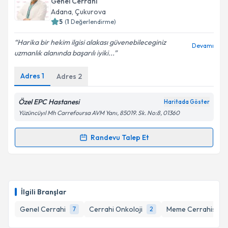
Genel Cerrahi
takvim hazırlandığında e-posta ile bilgilendireceğiz.
Adana
, Çukurova
5
(
1
Değerlendirme)
E-posta Adresiniz
Harika bir hekim ilgisi alakası güvenebileceginiz
Devamı
uzmanlık alanında başarılı iyiki...
Adres
1
Adres
2
Kişisel verilerimin işlenmesine ilişkin
Aydınlatma
Metni
'ni okudum ve kişisel verilerimin belirtilen
kapsamda işlenmesini kabul ediyorum.
Özel EPC Hastanesi
Haritada Göster
Yüzüncüyıl Mh Carrefoursa AVM Yanı, 85019. Sk. No:8, 01360
Takvim Talebini Gönder
Randevu Talep Et
Randevu Takvimi Talebi
Op. Dr. Necmi Yücekule
için randevu takvimi talebi
oluşturun. Size bu uzmandan randevu almanız için bir
İlgili Branşlar
takvim hazırlandığında e-posta ile bilgilendireceğiz.
Genel Cerrahi
Cerrahi Onkoloji
Meme Cerrahisi
7
2
1
E-posta Adresiniz