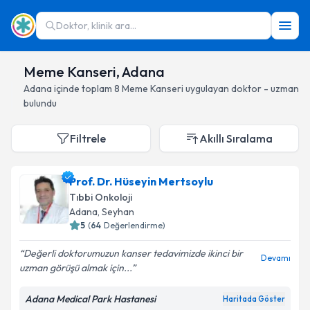
Doktor, klinik ara...
Meme Kanseri, Adana
Adana
içinde toplam
8
Meme Kanseri
uygulayan doktor - uzman
bulundu
Filtrele
Akıllı Sıralama
Prof. Dr. Hüseyin Mertsoylu
Tıbbi Onkoloji
Adana
, Seyhan
5
(
64
Değerlendirme)
Değerli doktorumuzun kanser tedavimizde ikinci bir
Devamı
uzman görüşü almak için...
Adana Medical Park Hastanesi
Haritada Göster