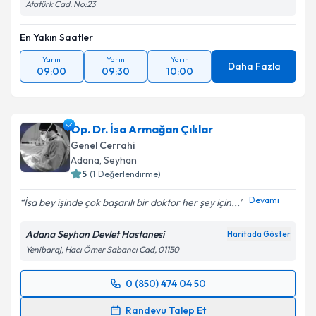
Atatürk Cad. No:23
En Yakın Saatler
Yarın
Yarın
Yarın
Daha Fazla
09:00
09:30
10:00
Op. Dr. İsa Armağan Çıklar
Genel Cerrahi
Adana
, Seyhan
5
(
1
Değerlendirme)
Devamı
İsa bey işinde çok başarılı bir doktor her şey için...
Adana Seyhan Devlet Hastanesi
Haritada Göster
Yenibaraj, Hacı Ömer Sabancı Cad, 01150
0 (850) 474 04 50
Randevu Takvimi Talebi
Randevu Talep Et