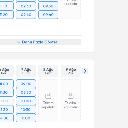
kapalıdır
11:10
09:30
09:30
11:20
09:40
09:40
Daha Fazla Göster
6 Ağu
7 Ağu
8 Ağu
9 Ağu
Per
Cum
Cmt
Paz
11:00
09:00
11:30
09:30
12:00
10:00
Takvim
Takvim
kapalıdır
kapalıdır
13:30
10:30
14:00
11:00