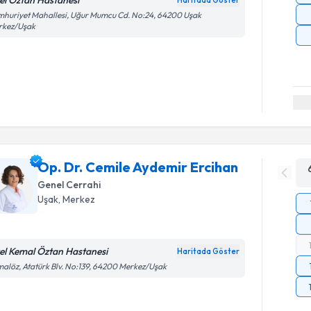
el Öztan Hastanesi
Haritada Göster
huriyet Mahallesi, Uğur Mumcu Cd. No:24, 64200 Uşak
rkez/Uşak
Op. Dr. Cemile Aydemir Ercihan
Genel Cerrahi
Uşak
, Merkez
el Kemal Öztan Hastanesi
Haritada Göster
alöz, Atatürk Blv. No:139, 64200 Merkez/Uşak