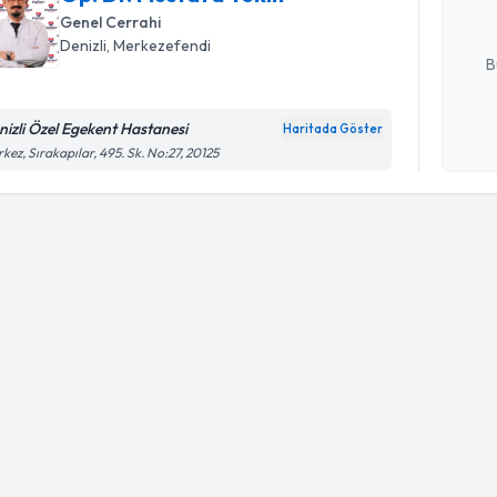
Genel Cerrahi
E-posta Ad
Denizli
, Merkezefendi
B
nizli Özel Egekent Hastanesi
Haritada Göster
Kişisel
kez, Sırakapılar, 495. Sk. No:27, 20125
okudum
işlenm