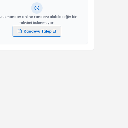
resiniz
u uzmandan online randevu alabileceğin bir
takvimi bulunmuyor.
Randevu Talep Et
 verilerimin işlenmesine ilişkin
Aydınlatma Metni
'ni
 ve kişisel verilerimin belirtilen kapsamda
esini kabul ediyorum.
Takvim Talebini Gönder