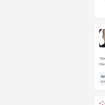
kanserleri)
Kar
Hast
Kü
Evl