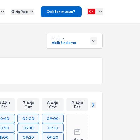
Giriş Yap
Doktor musun?
Sıralama
Akıllı Sıralama
6 Ağu
7 Ağu
8 Ağu
9 Ağu
Per
Cum
Cmt
Paz
10:40
09:00
09:00
10:50
09:10
09:10
11:00
09:20
09:20
Takvim