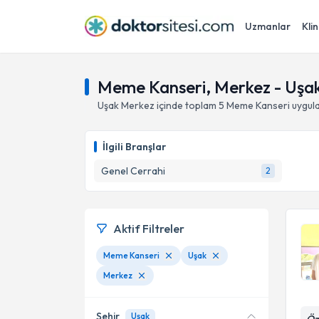
Uzmanlar
Klin
Meme Kanseri, Merkez - Uşa
Uşak
Merkez
içinde toplam
5
Meme Kanseri
uygula
İlgili Branşlar
Genel Cerrahi
2
Aktif Filtreler
Meme Kanseri
Uşak
Merkez
Şehir
Uşak