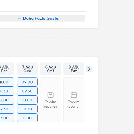
Daha Fazla Göster
6 Ağu
7 Ağu
8 Ağu
9 Ağu
Per
Cum
Cmt
Paz
11:00
09:00
11:30
09:30
12:00
10:00
Takvim
Takvim
kapalıdır
kapalıdır
12:30
10:30
13:00
11:00