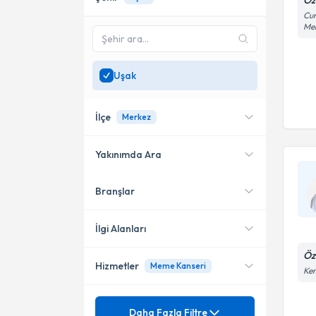
Öz
Cum
Me
Uşak
İlçe
Merkez
Yakınımda Ara
Branşlar
Konumuma yakın uzmanları
Merkez
göster
İlgi Alanları
Öz
Hizmetler
Meme Kanseri
Genel Cerrahi
Kem
Mezuniyet
Anorektal Hastalıklar (
Daha Fazla Filtre