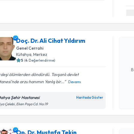
Randevu T
Doç. Dr. Al
Doç. Dr. Ali Cihat Yıldırım
oluşturun. 
Genel Cerrahi
hazırlandığ
Kütahya
, Merkez
5
(
4
Değerlendirme)
E-posta Ad
B
deşi ölümlerden döndürdü. Tavşanlı devlet
anesi'nde arzu hanımın Yanlış bir...
Devamı
Kişisel
okudum
tahya Şehir Hastanesi
Haritada Göster
Randevu T
işlenm
iya Çelebi, Eken Paşa Cd. No:19
Op. Dr. M
Size bu uzm
Op. Dr. Mustafa Tekin
hazırlandığ