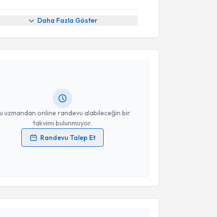
Daha Fazla Göster
akvimi Talebi
i Cihat Yıldırım
için randevu takvimi talebi
Size bu uzmandan randevu almanız için bir takvim
ında e-posta ile bilgilendireceğiz.
resiniz
u uzmandan online randevu alabileceğin bir
takvimi bulunmuyor.
Randevu Talep Et
 verilerimin işlenmesine ilişkin
Aydınlatma Metni
'ni
 ve kişisel verilerimin belirtilen kapsamda
akvimi Talebi
esini kabul ediyorum.
ustafa Tekin
için randevu takvimi talebi oluşturun.
Takvim Talebini Gönder
andan randevu almanız için bir takvim
ında e-posta ile bilgilendireceğiz.