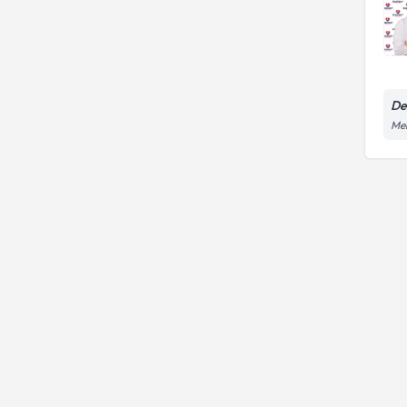
De
Mer