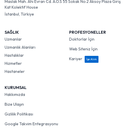
Maslak Mah. Ahi Evran Cd. A.O.S 55 Sokak No:2 Aksoy Plaza Giriş
Kat Kolektif House
İstanbul, Türkiye
SAĞLIK
PROFESYONELLER
Uzmanlar
Doktorlar İçin
Uzmanlık Alanları
Web Siteniz İçin
Hastalıklar
Kariyer
İşe Alım
Hizmetler
Hastaneler
KURUMSAL
Hakkımızda
Bize Ulaşın
Gizlilik Politikası
Google Takvim Entegrasyonu