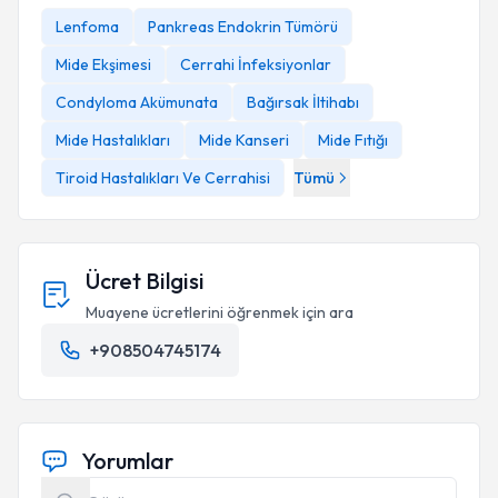
Lenfoma
Pankreas Endokrin Tümörü
Mide Ekşimesi
Cerrahi İnfeksiyonlar
Condyloma Akümunata
Bağırsak İltihabı
Mide Hastalıkları
Mide Kanseri
Mide Fıtığı
Tiroid Hastalıkları Ve Cerrahisi
Tümü
Ücret Bilgisi
Muayene ücretlerini öğrenmek için ara
+908504745174
Yorumlar