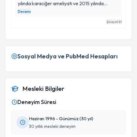
yılında karaciğer ameliyatı ve 2015 yılında
geçirdiğim meme ameliyatı, Deniz hanımın
Devamı
hekimden öte muhteşem bir insan olduğunu
Şikayet Et
anlamama yetti. İlgi ve alakasını asla eksik
etmeyen, mesleki becerisini en başarılı şekilde
ispat eden bence Türkiyenin en iyi
doktorlarından. İyiki karşıma çıkmış, geçirdiğim
Sosyal Medya ve PubMed Hesapları
bütün operasyonlarin tedavisini üstlenmiş. İyi ki
varsınız DENİZ hanım. En derin sevgilerimle.
Seda Sardoğan
Mesleki Bilgiler
Deneyim Süresi
Haziran 1996 - Günümüz (30 yıl)
30 yıllık mesleki deneyim