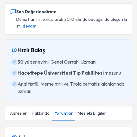
Son Değerlendirme
Deniz hanım ile ilk olarak 2010 yılında bacağımda oluşan ki
st...
devamı
Hızlı Bakış
30
yıl deneyimli Genel Cerrahi Uzmanı
Hacettepe Üniversitesi Tıp Fakültesi
mezunu
Anal fistül, Meme mr'ı ve Tiroid cerrahisi alanlarında
uzman
Adresler
Hakkında
Yorumlar
Mesleki Bilgiler