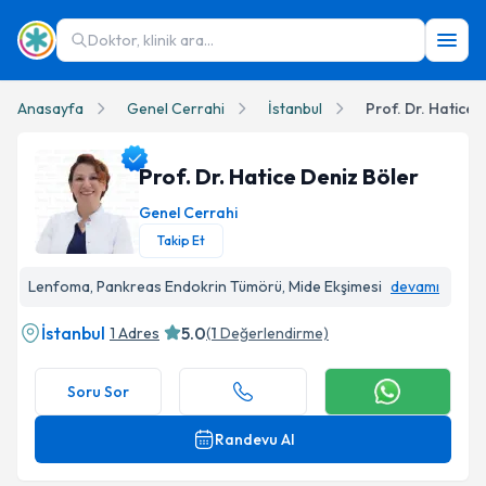
Doktor, klinik ara...
Anasayfa
Genel Cerrahi
İstanbul
Prof. Dr. Hatice 
Prof. Dr. Hatice Deniz Böler
Genel Cerrahi
Takip Et
Prof. Dr. Hatice Deniz Böler Profil Fotoğrafı
Lenfoma, Pankreas Endokrin Tümörü, Mide Ekşimesi
devamı
İstanbul
5.0
1 Adres
(
1
Değerlendirme)
Soru Sor
Randevu Al