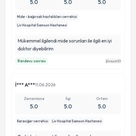
5.0
5.0
5.0
Mide - bağırsak hastalıkları cerrahisi
Liv Hospital Samsun Hastanesi
Mükemmel ilgilendi mide sorunları ile ilgili en iyi
doktor diyebilirim
Randevu sonrası
Şikayet Et
İ*** A***
11.06.2026
Zamanlama
İlgi
Ortam
5.0
5.0
5.0
Karaciğer cerrahisi
Liv Hospital Samsun Hastanesi