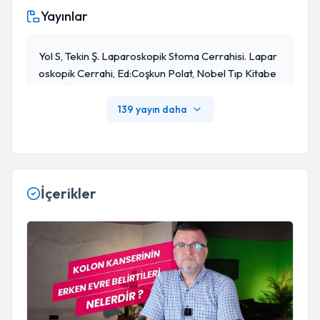
Yayınlar
Yol S, Tekin Ş. Laparoskopik Stoma Cerrahisi. Lapar
Oskopik Cerrahi, Ed:Coşkun Polat, Nobel Tıp Kitabe
Vleri, İstanbul 2008, S: 175-179.
139 yayın daha
İçerikler
Kolon ( Bağırsak ) Kanserinin Erken Evre Belirtileri Nelerdir ?