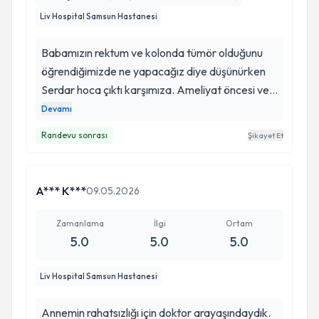
Liv Hospital Samsun Hastanesi
Babamızın rektum ve kolonda tümör olduğunu
öğrendiğimizde ne yapacağız diye düşünürken
Serdar hoca çıktı karşımıza. Ameliyat öncesi ve
sonrasında yapılan her işlem öncesi ve
Devamı
sonrasında verdiği detaylı bilgilendirme ile
Randevu sonrası
Şikayet Et
göstermiş olduğu ilgi kendisine olan güvenimizi
her defasında iyiki Serdar hocayla tanışmışız
dedirtti
A*** K***
09.05.2026
Zamanlama
İlgi
Ortam
5.0
5.0
5.0
Liv Hospital Samsun Hastanesi
Annemin rahatsızlığı için doktor arayaşındaydık.