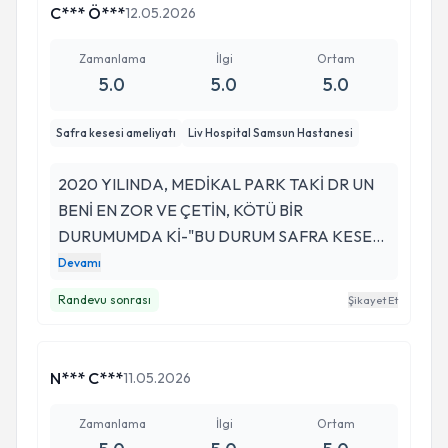
C*** Ö***
12.05.2026
Zamanlama
İlgi
Ortam
5.0
5.0
5.0
Safra kesesi ameliyatı
Liv Hospital Samsun Hastanesi
2020 YILINDA, MEDİKAL PARK TAKİ DR UN
BENİ EN ZOR VE ÇETİN, KÖTÜ BİR
DURUMUMDA Kİ-"BU DURUM SAFRA KESESİ
TAŞI HAREKET EDEREK SAFRA KANALINI
Devamı
TIKAMIŞ, PANREATİT BİR ŞEKİLDE BENİ
Randevu sonrası
Şikayet Et
BAŞINDAN SAVMIŞTI. BEN ÇARESİZ OMÜ YE
GİTMİŞTİM. ORDA 15 GÜN TEDAVİ DEN
SONRA, İNTERNETTE PROF. DR SERDAR BEY
N*** C***
11.05.2026
İLE İLGİLİ OLUMLU YORUMLARA İSTİNADEN
LİV HASTANESİNDE KENDİSİNE GELEREK
Zamanlama
İlgi
Ortam
RESMEN SIĞINMIŞTIM. KENDİSİ BENİ ÖNCE