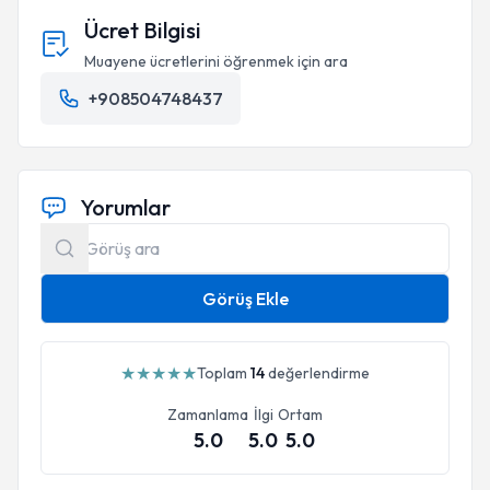
Ücret Bilgisi
Muayene ücretlerini öğrenmek için ara
+908504748437
Yorumlar
Görüş Ekle
★
★
★
★
★
Toplam
14
değerlendirme
Zamanlama
İlgi
Ortam
5.0
5.0
5.0