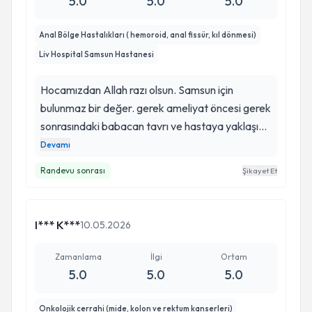
5.0
5.0
5.0
İLAÇ TEDAVİSİ YAPARAK AMELİYATA
TERTEMİZ BİR ŞEKİLDE HAZIRLADI VE
Anal Bölge Hastalıkları ( hemoroid, anal fissür, kıl dönmesi)
MEDİCAL PARKTAKİ PARA GÖZ
Liv Hospital Samsun Hastanesi
CERRAHLARIN-" ASLA YAPILAMAZ? ÇOK
RİKSLİ! İŞTE ŞU KADAR PARA ÖDERSEN
Hocamızdan Allah razı olsun. Samsun için
ANCAK YAPARIM? DEDİĞİ AMELİYATI
bulunmaz bir değer. gerek ameliyat öncesi gerek
KUSURSUZ BİR ŞEKİLDE YAPARAK BENİ BU
sonrasındaki babacan tavrı ve hastaya yaklaşımı
RAHATSIZLIKTAN KURTARDI. ALLAH RAZI
ile kendinizi ruhen ve bedenen mükemmel
Devamı
OLSUN. PARAYA METANET VERMEYEN BİR
hisssettiriyor. fissür ve hemoroid ameliyatımı
Randevu sonrası
Şikayet Et
PROF DR. DUR. ADAM GİBİ DE ADAMDIR. VE
gayet başarılı bir sekilde gerçekleştırdı. tüm
EN ÖNCE ÇOK İYİ BİR İNSANDIR.
dokunuşları şifa olsun herkese. .
I*** K***
10.05.2026
Zamanlama
İlgi
Ortam
5.0
5.0
5.0
Onkolojik cerrahi (mide, kolon ve rektum kanserleri)