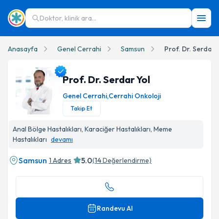
Doktor, klinik ara...
Anasayfa
Genel Cerrahi
Samsun
Prof. Dr. Serdar 
Prof. Dr. Serdar Yol
Genel Cerrahi
,
Cerrahi Onkoloji
Takip Et
Prof. Dr. Serdar Yol Profil Fotoğrafı
Anal Bölge Hastalıkları, Karaciğer Hastalıkları, Meme
Hastalıkları
devamı
Samsun
5.0
1 Adres
(
14
Değerlendirme)
Randevu Al