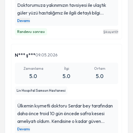
Doktorumuza yakınımızın tavsiyesi ile ulaştık
güler yüzü hastalığımız ile ilgili detaylı bilgi
vermesi bizi çok rahatlattı. Bu zorlu süreçte
Devamı
desteğini hiç eksik etmedi. Allah razı olsun böyle
Randevu sonrası
Şikayet Et
bir doktorun Samsun’da olması ulaşılabilir olması
büyük bir kazanç. çok teşekkür ederim herşey
için.
N*** ş***
09.05.2026
Zamanlama
İlgi
Ortam
5.0
5.0
5.0
Liv Hospital Samsun Hastanesi
Ülkemin kıymetli doktoru Serdar bey tarafından
daha önce troid 10 gün öncede safra kesesi
ameliyatı oldum. Kendisine o kadar güven
duyuyorum ki onun her dediğine sonsuz
Devamı