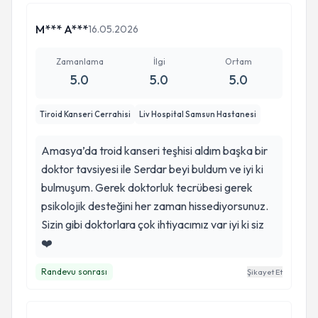
M*** A***
16.05.2026
Zamanlama
İlgi
Ortam
5.0
5.0
5.0
Tiroid Kanseri Cerrahisi
Liv Hospital Samsun Hastanesi
Amasya’da troid kanseri teşhisi aldım başka bir
doktor tavsiyesi ile Serdar beyi buldum ve iyi ki
bulmuşum. Gerek doktorluk tecrübesi gerek
psikolojik desteğini her zaman hissediyorsunuz.
Sizin gibi doktorlara çok ihtiyacımız var iyi ki siz
❤️
Randevu sonrası
Şikayet Et