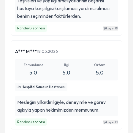
Teşhisleri ve yaptığı ameliyatlarının başarısı
hastaya karşı ilgisi karşılaması yardımcı olması
benim seçiminden faktörlerden.
Randevu sonrası
Şikayet Et
A*** M***
18.05.2026
Zamanlama
İlgi
Ortam
5.0
5.0
5.0
Liv Hospital Samsun Hastanesi
Mesleğini yıllardır ilgiyle, deneyimle ve görev
aşkıyla yapan hekimimizden memnunum.
Randevu sonrası
Şikayet Et