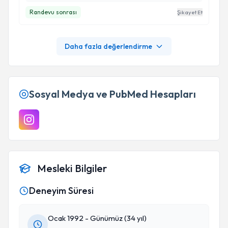
inanıyorum. Kalpten teşekkür ediyor sağlık uzun
Randevu sonrası
Şikayet Et
ömür diliyorum. İyiki var iyiki bu değerli insan
Samsun’da!
Daha fazla değerlendirme
Sosyal Medya ve PubMed Hesapları
Mesleki Bilgiler
Deneyim Süresi
Ocak 1992 - Günümüz (34 yıl)