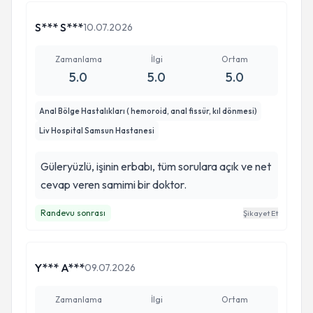
S*** S***
10.07.2026
Zamanlama
İlgi
Ortam
5.0
5.0
5.0
Anal Bölge Hastalıkları ( hemoroid, anal fissür, kıl dönmesi)
Liv Hospital Samsun Hastanesi
Güleryüzlü, işinin erbabı, tüm sorulara açık ve net
cevap veren samimi bir doktor.
Randevu sonrası
Şikayet Et
Y*** A***
09.07.2026
Zamanlama
İlgi
Ortam