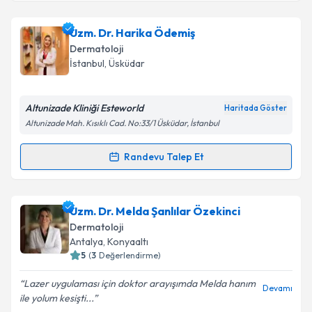
Takvim Talebini Gönder
Prof. Dr. Arzu Ataseven
için randevu takvimi talebi
Uzm. Dr. Harika Ödemiş
oluşturun. Size bu uzmandan randevu almanız için bir
Dermatoloji
takvim hazırlandığında e-posta ile bilgilendireceğiz.
İstanbul
,
Üsküdar
E-posta Adresiniz
Altunizade Kliniği Esteworld
Haritada Göster
Altunizade Mah. Kısıklı Cad. No:33/1 Üsküdar, İstanbul
Kişisel verilerimin işlenmesine ilişkin
Aydınlatma
Randevu Talep Et
Randevu Takvimi Talebi
Metni
'ni okudum ve kişisel verilerimin belirtilen
kapsamda işlenmesini kabul ediyorum.
Uzm. Dr. Harika Ödemiş
için randevu takvimi talebi
Uzm. Dr. Melda Şanlılar Özekinci
oluşturun. Size bu uzmandan randevu almanız için bir
Takvim Talebini Gönder
Dermatoloji
takvim hazırlandığında e-posta ile bilgilendireceğiz.
Antalya
,
Konyaaltı
5
(
3
Değerlendirme)
E-posta Adresiniz
Lazer uygulaması için doktor arayışımda Melda hanım
Devamı
ile yolum kesişti...