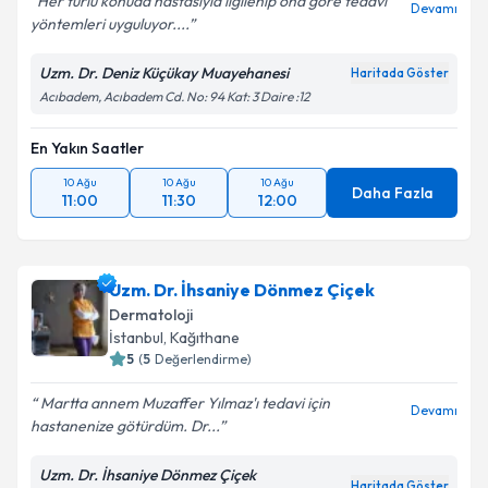
Her türlü konuda hastasıyla ilgilenip ona göre tedavi
Devamı
yöntemleri uyguluyor....
Uzm. Dr. Deniz Küçükay Muayehanesi
Haritada Göster
Acıbadem, Acıbadem Cd. No: 94 Kat: 3 Daire :12
En Yakın Saatler
10 Ağu
10 Ağu
10 Ağu
Daha Fazla
11:00
11:30
12:00
Uzm. Dr. İhsaniye Dönmez Çiçek
Dermatoloji
İstanbul
,
Kağıthane
5
(
5
Değerlendirme)
Martta annem Muzaffer Yılmaz'ı tedavi için
Devamı
hastanenize götürdüm. Dr...
Uzm. Dr. İhsaniye Dönmez Çiçek
Haritada Göster