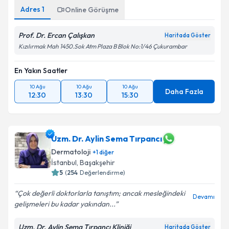
Adres
1
Online Görüşme
Prof. Dr. Ercan Çalışkan
Haritada Göster
Kızılırmak Mah 1450.Sok Atm Plaza B Blok No:1/46 Çukurambar
En Yakın Saatler
10 Ağu
10 Ağu
10 Ağu
Daha Fazla
12:30
13:30
15:30
Uzm. Dr. Aylin Sema Tırpancı
Dermatoloji
+
1
diğer
İstanbul
,
Başakşehir
5
(
254
Değerlendirme)
Çok değerli doktorlarla tanıştım; ancak mesleğindeki
Devamı
gelişmeleri bu kadar yakından...
Uzm. Dr. Aylin Sema Tırpancı Kliniği
Haritada Göster