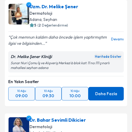
Uzm. Dr. Melike Şener
Dermatoloji
Adana
,
Seyhan
5
(
2
Değerlendirme)
Çok memnun kaldım daha öncede işlem yaptırmıştım
Devamı
ilgisi ve bilgisinden...
Dr. Melike Şener Kliniği
Haritada Göster
Sunar Nuri Çomu İş ve Alışveriş Merkezi b blok kat: 11 no:111 çınarlı
mahallesi seyhan adana
En Yakın Saatler
10 Ağu
10 Ağu
10 Ağu
Daha Fazla
09:00
09:30
10:00
Dr. Bahar Sevimli Dikicier
Dermatoloji