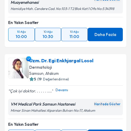
Muayenehanesi
Hamidiye Mah. Cendere Cad. No:103-1 T2 Blok Kat:1 Ofis No:5 34398
En Yakın Saatler
10 Ağu
10 Ağu
10 Ağu
Daha Fazla
10:00
10:30
11:00
Uzm. Dr. Egi Enkhjargal Losol
Dermatoloji
Samsun
,
Atakum
5
(
19
Değerlendirme)
Devamı
Çok iyi doktor. . . . . . ....
VM Medical Park Samsun Hastanesi
Haritada Göster
Mimar Sinan Mahallesi Alparslan Bulvarı No:17, Atakum
En Yakın Saatler