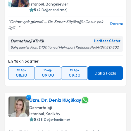
İstanbul
,
Bahçelievler
5
(
2
Değerlendirme)
Ortam çok güzeldi … Dr. Seher Küçükoğlu Cesur çok
Devamı
ilgili...
Dermatoloji Kliniği
Haritada Göster
Bahçelievler Mah. D100 Yanyol Metroport Rezidans No:14/B K:8 D:802
En Yakın Saatler
10 Ağu
10 Ağu
10 Ağu
Daha Fazla
08:30
09:00
09:30
Uzm. Dr. Deniz Küçükay
Dermatoloji
İstanbul
,
Kadıköy
5
(
28
Değerlendirme)