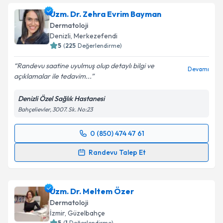
Uzm. Dr. Zehra Evrim Bayman
Dermatoloji
Denizli
,
Merkezefendi
5
(
225
Değerlendirme)
Randevu saatine uyulmuş olup detaylı bilgi ve
Devamı
açıklamalar ile tedavim...
Denizli Özel Sağlık Hastanesi
Bahçelievler, 3007. Sk. No:23
0 (850) 474 47 61
Randevu Takvimi Talebi
Randevu Talep Et
Uzm. Dr. Zehra Evrim Bayman
için randevu takvimi
talebi oluşturun. Size bu uzmandan randevu almanız
Uzm. Dr. Meltem Özer
için bir takvim hazırlandığında e-posta ile
bilgilendireceğiz.
Dermatoloji
İzmir
,
Güzelbahçe
E-posta Adresiniz
5
(
1
Değerlendirme)