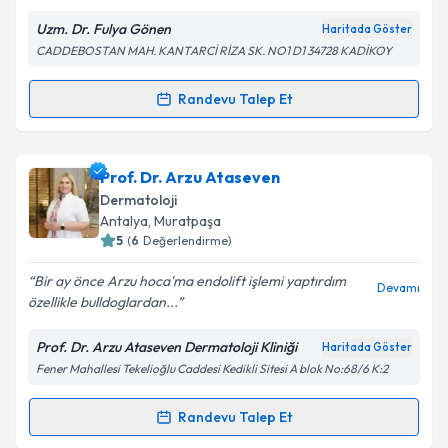
Uzm. Dr. Fulya Gönen
Haritada Göster
CADDEBOSTAN MAH. KANTARCİ RİZA SK. NO1 D1 34728 KADİKOY
Kişisel verilerimin işlenmesine ilişkin
Aydınlatma
Randevu Talep Et
Randevu Takvimi Talebi
Metni
'ni okudum ve kişisel verilerimin belirtilen
kapsamda işlenmesini kabul ediyorum.
Uzm. Dr. Fulya Gönen
için randevu takvimi talebi
Prof. Dr. Arzu Ataseven
oluşturun. Size bu uzmandan randevu almanız için bir
Takvim Talebini Gönder
Dermatoloji
takvim hazırlandığında e-posta ile bilgilendireceğiz.
Antalya
,
Muratpaşa
5
(
6
Değerlendirme)
E-posta Adresiniz
Bir ay önce Arzu hoca'ma endolift işlemi yaptırdım
Devamı
özellikle bulldoglardan...
Prof. Dr. Arzu Ataseven Dermatoloji Kliniği
Haritada Göster
Kişisel verilerimin işlenmesine ilişkin
Aydınlatma
Fener Mahallesi Tekelioğlu Caddesi Kedikli Sitesi A blok No:68/6 K:2
Metni
'ni okudum ve kişisel verilerimin belirtilen
kapsamda işlenmesini kabul ediyorum.
Randevu Talep Et
Randevu Takvimi Talebi