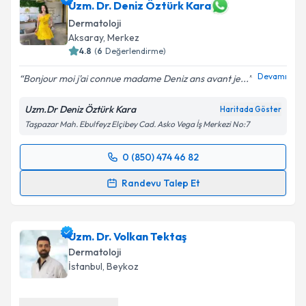
takvim hazırlandığında e-posta ile bilgilendireceğiz.
Uzm. Dr. Deniz Öztürk Kara
Dermatoloji
E-posta Adresiniz
Aksaray
,
Merkez
4.8
(
6
Değerlendirme)
Devamı
Bonjour moi j'ai connue madame Deniz ans avant je...
Kişisel verilerimin işlenmesine ilişkin
Aydınlatma
Uzm.Dr Deniz Öztürk Kara
Haritada Göster
Metni
'ni okudum ve kişisel verilerimin belirtilen
Taşpazar Mah. Ebulfeyz Elçibey Cad. Asko Vega İş Merkezi No:7
kapsamda işlenmesini kabul ediyorum.
0 (850) 474 46 82
Randevu Takvimi Talebi
Takvim Talebini Gönder
Randevu Talep Et
Uzm. Dr. Deniz Öztürk Kara
için randevu takvimi
talebi oluşturun. Size bu uzmandan randevu almanız
Uzm. Dr. Volkan Tektaş
için bir takvim hazırlandığında e-posta ile
bilgilendireceğiz.
Dermatoloji
İstanbul
,
Beykoz
E-posta Adresiniz