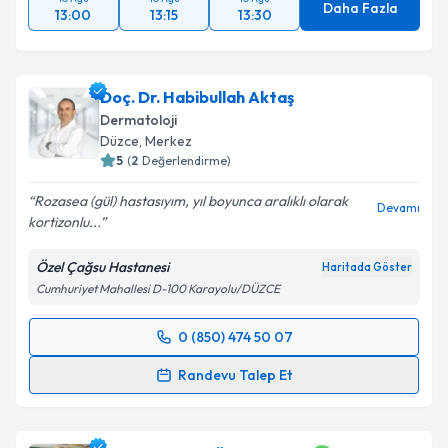
Daha Fazla
13:00
13:15
13:30
Doç. Dr. Habibullah Aktaş
Dermatoloji
Düzce
,
Merkez
5
(
2
Değerlendirme)
Rozasea (gül) hastasıyım, yıl boyunca aralıklı olarak
Devamı
kortizonlu...
Özel Çağsu Hastanesi
Haritada Göster
Cumhuriyet Mahallesi D-100 Karayolu/DÜZCE
0 (850) 474 50 07
Randevu Takvimi Talebi
Randevu Talep Et
Doç. Dr. Habibullah Aktaş
için randevu takvimi talebi
oluşturun. Size bu uzmandan randevu almanız için bir