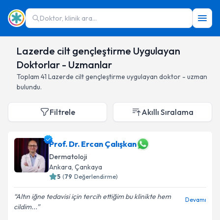
Doktor, klinik ara...
Lazerde cilt gençleştirme Uygulayan
Doktorlar - Uzmanlar
Toplam
41
Lazerde cilt gençleştirme
uygulayan doktor - uzman
bulundu.
Filtrele
Akıllı Sıralama
Prof. Dr. Ercan Çalışkan
Dermatoloji
Ankara
,
Çankaya
5
(
79
Değerlendirme)
Altın iğne tedavisi için tercih ettiğim bu klinikte hem
Devamı
cildim...