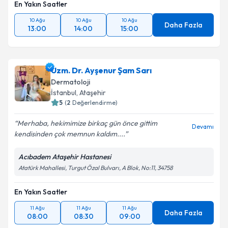
En Yakın Saatler
10 Ağu
10 Ağu
10 Ağu
Daha Fazla
13:00
14:00
15:00
Uzm. Dr. Ayşenur Şam Sarı
Dermatoloji
İstanbul
,
Ataşehir
5
(
2
Değerlendirme)
Merhaba, hekimimize birkaç gün önce gittim
Devamı
kendisinden çok memnun kaldım....
Acıbadem Ataşehir Hastanesi
Atatürk Mahallesi, Turgut Özal Bulvarı, A Blok, No:11, 34758
En Yakın Saatler
11 Ağu
11 Ağu
11 Ağu
Daha Fazla
08:00
08:30
09:00