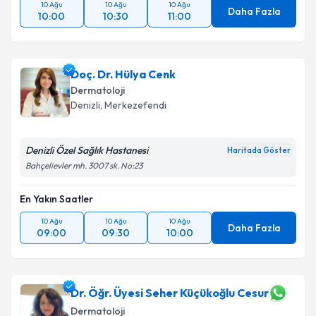
10 Ağu
10 Ağu
10 Ağu
Daha Fazla
10:00
10:30
11:00
Doç. Dr. Hülya Cenk
Dermatoloji
Denizli
,
Merkezefendi
Denizli Özel Sağlık Hastanesi
Haritada Göster
Bahçelievler mh. 3007 sk. No:23
En Yakın Saatler
10 Ağu
10 Ağu
10 Ağu
Daha Fazla
09:00
09:30
10:00
Dr. Öğr. Üyesi Seher Küçükoğlu Cesur
Dermatoloji