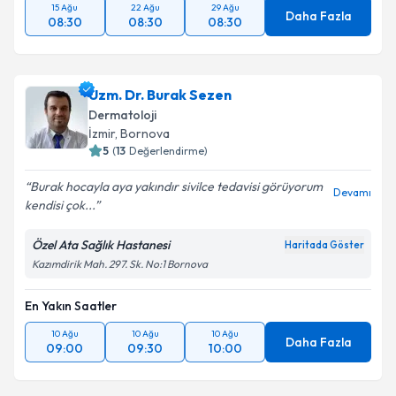
15 Ağu
22 Ağu
29 Ağu
Daha Fazla
08:30
08:30
08:30
Uzm. Dr. Burak Sezen
Dermatoloji
İzmir
,
Bornova
5
(
13
Değerlendirme)
Burak hocayla aya yakındır sivilce tedavisi görüyorum
Devamı
kendisi çok...
Özel Ata Sağlık Hastanesi
Haritada Göster
Kazımdirik Mah. 297. Sk. No:1 Bornova
En Yakın Saatler
10 Ağu
10 Ağu
10 Ağu
Daha Fazla
09:00
09:30
10:00