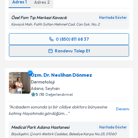
Adres
1
Adres
2
Özel Fsm Tıp Merkezi Kavacık
Kişisel verilerimin işlenmesine ilişkin
Aydınlatma
Haritada Göster
Metni
'ni okudum ve kişisel verilerimin belirtilen
Kavacık Mah. Fatih Sultan Mehmet Cad. Can Sok. No: 2
kapsamda işlenmesini kabul ediyorum.
0 (850) 811 68 37
Randevu Takvimi Talebi
Takvim Talebini Gönder
Randevu Talep Et
Uzm. Dr. Volkan Tektaş
için randevu takvimi talebi
oluşturun. Size bu uzmandan randevu almanız için bir
Uzm. Dr. Neslihan Dönmez
takvim hazırlandığında e-posta ile bilgilendireceğiz.
Dermatoloji
E-posta Adresiniz
Adana
,
Seyhan
5
(
10
Değerlendirme)
Acıbadem sonunda iyi bir cildiye doktoru bünyesine
Devamı
katmış Hayatımda gördüğüm...
Kişisel verilerimin işlenmesine ilişkin
Aydınlatma
Metni
'ni okudum ve kişisel verilerimin belirtilen
Medical Park Adana Hastanesi
Haritada Göster
kapsamda işlenmesini kabul ediyorum.
Büyükşehir, Çınarlı Atatürk Caddesi, Belediye Karşısı No:23, 01060