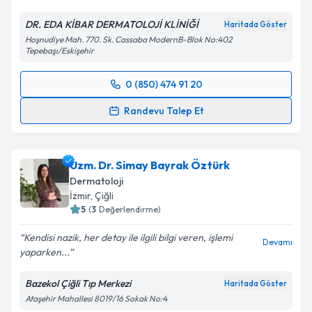
DR. EDA KİBAR DERMATOLOJİ KLİNİĞİ
Haritada Göster
Hoşnudiye Mah. 770. Sk. Cassaba ModernB-Blok No:402
Tepebaşı/Eskişehir
0 (850) 474 91 20
Randevu Takvimi Talebi
Randevu Talep Et
Uzm. Dr. Eda Kibar Atasoy
için randevu takvimi
talebi oluşturun. Size bu uzmandan randevu almanız
Uzm. Dr. Simay Bayrak Öztürk
için bir takvim hazırlandığında e-posta ile
bilgilendireceğiz.
Dermatoloji
İzmir
,
Çiğli
E-posta Adresiniz
5
(
3
Değerlendirme)
Kendisi nazik, her detay ile ilgili bilgi veren, işlemi
Devamı
yaparken...
Kişisel verilerimin işlenmesine ilişkin
Aydınlatma
Bazekol Çiğli Tıp Merkezi
Haritada Göster
Metni
'ni okudum ve kişisel verilerimin belirtilen
Ataşehir Mahallesi 8019/16 Sokak No:4
kapsamda işlenmesini kabul ediyorum.