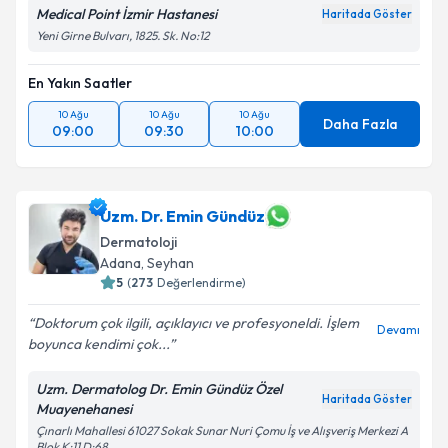
Metni
'ni okudum ve kişisel verilerimin belirtilen
Medical Point İzmir Hastanesi
Haritada Göster
kapsamda işlenmesini kabul ediyorum.
Yeni Girne Bulvarı, 1825. Sk. No:12
En Yakın Saatler
Takvim Talebini Gönder
10 Ağu
10 Ağu
10 Ağu
Daha Fazla
09:00
09:30
10:00
Uzm. Dr. Emin Gündüz
Dermatoloji
Adana
,
Seyhan
5
(
273
Değerlendirme)
Doktorum çok ilgili, açıklayıcı ve profesyoneldi. İşlem
Devamı
boyunca kendimi çok...
Uzm. Dermatolog Dr. Emin Gündüz Özel
Haritada Göster
Muayenehanesi
Çınarlı Mahallesi 61027 Sokak Sunar Nuri Çomu İş ve Alışveriş Merkezi A
Blok K:11 D:68