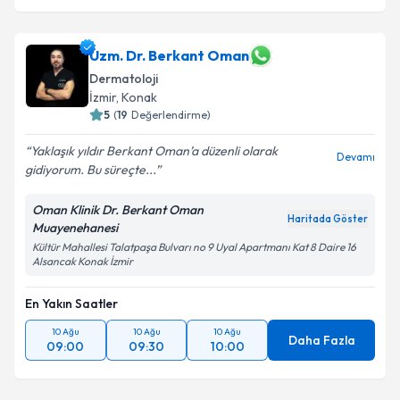
Uzm. Dr. Berkant Oman
Dermatoloji
İzmir
,
Konak
5
(
19
Değerlendirme)
Yaklaşık yıldır Berkant Oman’a düzenli olarak
Devamı
gidiyorum. Bu süreçte...
Oman Klinik Dr. Berkant Oman
Haritada Göster
Muayenehanesi
Kültür Mahallesi Talatpaşa Bulvarı no 9 Uyal Apartmanı Kat 8 Daire 16
Alsancak Konak İzmir
En Yakın Saatler
10 Ağu
10 Ağu
10 Ağu
Daha Fazla
09:00
09:30
10:00