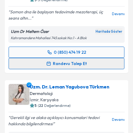
Somon dna ile başlayan tedavimde mezoterapi, üç
Devamı
seans altın...
Kişisel verilerimin işlenmesine ilişkin
Aydınlatma
Uzm Dr Meltem Özer
Haritada Göster
Metni
'ni okudum ve kişisel verilerimin belirtilen
Kahramandere Mahallesi 745 sokak No:1 - A Blok
kapsamda işlenmesini kabul ediyorum.
0 (850) 474 19 22
Randevu Takvimi Talebi
Takvim Talebini Gönder
Randevu Talep Et
Uzm. Dr. Meltem Özer
için randevu takvimi talebi
oluşturun. Size bu uzmandan randevu almanız için bir
Uzm. Dr. Leman Yagubova Türkmen
takvim hazırlandığında e-posta ile bilgilendireceğiz.
Dermatoloji
E-posta Adresiniz
İzmir
,
Karşıyaka
5
(
22
Değerlendirme)
Gerekli ilgi ve alaka açıklayıcı konusmalari tedavi
Devamı
hakkında bilgilendirmesi
Kişisel verilerimin işlenmesine ilişkin
Aydınlatma