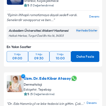
İstanbul
,
Küçükçekmece
5
(
1
Değerlendirme)
Eşimin iltihaplı romatizmaya dayalı sedefi vardı.
Devamı
Senelerdir savaşıyoruz ve ben...
Acıbadem Üniversitesi Atakent Hastanesi
Haritada Göster
Halkalı Merkez, Turgut Özal Blv No:16, 34303
En Yakın Saatler
11 Ağu
11 Ağu
11 Ağu
Daha Fazla
09:00
09:30
10:00
Uzm. Dr. Eda Kibar Atasoy
Dermatoloji
Eskişehir
,
Tepebaşı
5
(
5
Değerlendirme)
Devamı
Dr. Eda Hanım'a çil ve leke tedavisi icin gittim. Çok...