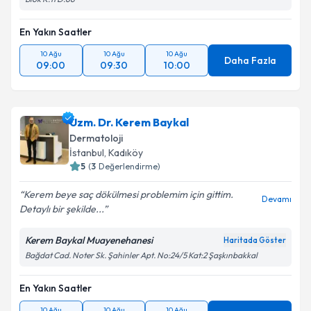
En Yakın Saatler
10 Ağu
10 Ağu
10 Ağu
Daha Fazla
09:00
09:30
10:00
Uzm. Dr. Kerem Baykal
Dermatoloji
İstanbul
,
Kadıköy
5
(
3
Değerlendirme)
Kerem beye saç dökülmesi problemim için gittim.
Devamı
Detaylı bir şekilde...
Kerem Baykal Muayenehanesi
Haritada Göster
Bağdat Cad. Noter Sk. Şahinler Apt. No:24/5 Kat:2 Şaşkınbakkal
En Yakın Saatler
10 Ağu
10 Ağu
10 Ağu