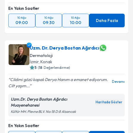
En Yakın Saatler
Takvim Talebini Gönder
10 Ağu
10 Ağu
10 Ağu
Daha Fazla
09:00
09:30
10:00
Uzm. Dr. Derya Bostan Ağırdıcı
Dermatoloji
İzmir
,
Konak
5
(
18
Değerlendirme)
Cildimi gözü kapalı Derya Hanım a emanet ediyorum.
Devamı
Cilt yaşım...
Uzm.Dr. Derya Bostan Ağırdıcı
Haritada Göster
Muayenehanesi
Kültür MH. Plevne BLV. No:18 D:8 Alsancak
En Yakın Saatler