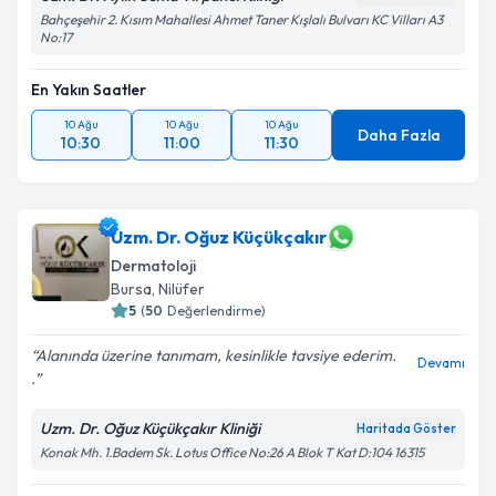
Bahçeşehir 2. Kısım Mahallesi Ahmet Taner Kışlalı Bulvarı KC Vilları A3
No:17
En Yakın Saatler
10 Ağu
10 Ağu
10 Ağu
Daha Fazla
10:30
11:00
11:30
Uzm. Dr. Oğuz Küçükçakır
Dermatoloji
Bursa
,
Nilüfer
5
(
50
Değerlendirme)
Alanında üzerine tanımam, kesinlikle tavsiye ederim.
Devamı
.
Uzm. Dr. Oğuz Küçükçakır Kliniği
Haritada Göster
Konak Mh. 1.Badem Sk. Lotus Office No:26 A Blok T Kat D:104 16315