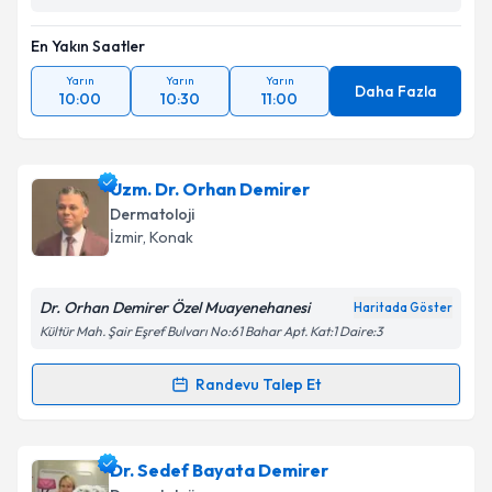
En Yakın Saatler
Yarın
Yarın
Yarın
Daha Fazla
10:00
10:30
11:00
Uzm. Dr. Orhan Demirer
Dermatoloji
İzmir
, Konak
Dr. Orhan Demirer Özel Muayenehanesi
Haritada Göster
Kültür Mah. Şair Eşref Bulvarı No:61 Bahar Apt. Kat:1 Daire:3
Randevu Talep Et
Randevu Takvimi Talebi
Uzm. Dr. Orhan Demirer
için randevu takvimi talebi
Dr. Sedef Bayata Demirer
oluşturun. Size bu uzmandan randevu almanız için bir