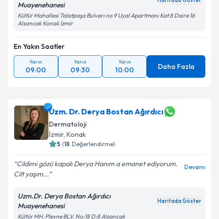
Haritada Göster
Muayenehanesi
Kültür Mahallesi Talatpaşa Bulvarı no 9 Uyal Apartmanı Kat 8 Daire 16
Alsancak Konak İzmir
En Yakın Saatler
Yarın
Yarın
Yarın
Daha Fazla
09:00
09:30
10:00
Uzm. Dr. Derya Bostan Ağırdıcı
Dermatoloji
İzmir
, Konak
5
(
18
Değerlendirme)
Cildimi gözü kapalı Derya Hanım a emanet ediyorum.
Devamı
Cilt yaşım...
Uzm.Dr. Derya Bostan Ağırdıcı
Haritada Göster
Muayenehanesi
Kültür MH. Plevne BLV. No:18 D:8 Alsancak