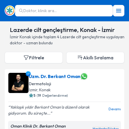
Doktor, klinik ara...
Lazerde cilt gençleştirme, Konak - İzmir
İzmir
Konak
içinde toplam
4
Lazerde cilt gençleştirme
uygulayan
doktor - uzman bulundu
Filtrele
Akıllı Sıralama
Uzm. Dr. Berkant Oman
Dermatoloji
İzmir
, Konak
5
(
19
Değerlendirme)
Yaklaşık yıldır Berkant Oman’a düzenli olarak
Devamı
gidiyorum. Bu süreçte...
Oman Klinik Dr. Berkant Oman