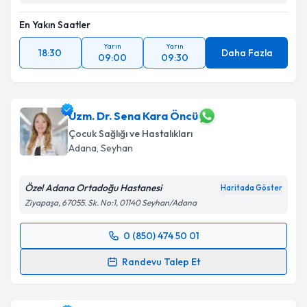
En Yakın Saatler
Yarın
Yarın
18:30
Daha Fazla
09:00
09:30
Uzm. Dr. Sena Kara Öncü
Çocuk Sağlığı ve Hastalıkları
Adana
,
Seyhan
Özel Adana Ortadoğu Hastanesi
Haritada Göster
Ziyapaşa, 67055. Sk. No:1, 01140 Seyhan/Adana
0 (850) 474 50 01
Randevu Takvimi Talebi
Randevu Talep Et
Uzm. Dr. Sena Kara Öncü
için randevu takvimi talebi
oluşturun. Size bu uzmandan randevu almanız için bir