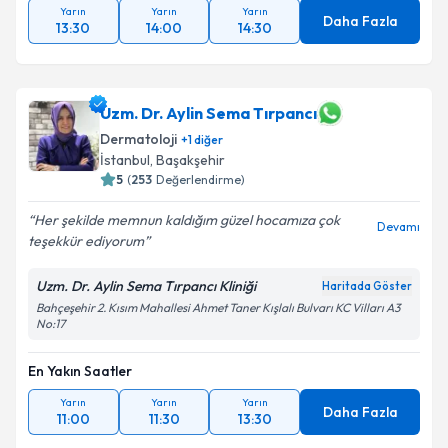
Yarın
Yarın
Yarın
Daha Fazla
13:30
14:00
14:30
Uzm. Dr. Aylin Sema Tırpancı
Dermatoloji
+
1
diğer
İstanbul
,
Başakşehir
5
(
253
Değerlendirme)
Her şekilde memnun kaldığım güzel hocamıza çok
Devamı
teşekkür ediyorum
Uzm. Dr. Aylin Sema Tırpancı Kliniği
Haritada Göster
Bahçeşehir 2. Kısım Mahallesi Ahmet Taner Kışlalı Bulvarı KC Vilları A3
No:17
En Yakın Saatler
Yarın
Yarın
Yarın
Daha Fazla
11:00
11:30
13:30