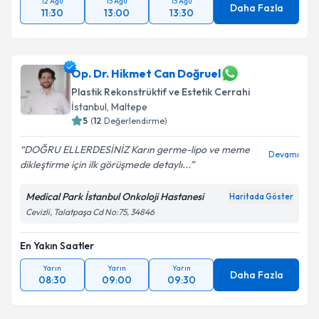
12 Ağu
13 Ağu
13 Ağu
Daha Fazla
11:30
13:00
13:30
Op. Dr. Hikmet Can Doğruel
Plastik Rekonstrüktif ve Estetik Cerrahi
İstanbul
,
Maltepe
5
(
12
Değerlendirme)
DOĞRU ELLERDESİNİZ Karın germe-lipo ve meme
Devamı
dikleştirme için ilk görüşmede detaylı...
Medical Park İstanbul Onkoloji Hastanesi
Haritada Göster
Cevizli, Talatpaşa Cd No:75, 34846
En Yakın Saatler
Yarın
Yarın
Yarın
Daha Fazla
08:30
09:00
09:30