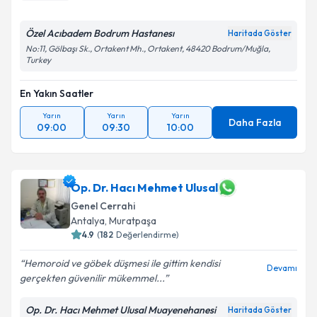
Özel Acıbadem Bodrum Hastanesı
Haritada Göster
No:11, Gölbaşı Sk., Ortakent Mh., Ortakent, 48420 Bodrum/Muğla,
Turkey
En Yakın Saatler
Yarın
Yarın
Yarın
Daha Fazla
09:00
09:30
10:00
Op. Dr. Hacı Mehmet Ulusal
Genel Cerrahi
Antalya
,
Muratpaşa
4.9
(
182
Değerlendirme)
Hemoroid ve göbek düşmesi ile gittim kendisi
Devamı
gerçekten güvenilir mükemmel...
Op. Dr. Hacı Mehmet Ulusal Muayenehanesi
Haritada Göster