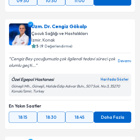
09:30
10:30
11:00
Uzm. Dr. Cengiz Gökalp
Çocuk Sağlığı ve Hastalıkları
İzmir
,
Konak
5
(
9
Değerlendirme)
Cengiz Bey çocuğumuzla çok ilgilendi tedavi süreci çok
Devamı
olumlu geçti...
Özel Egepol Hastanesi
Haritada Göster
Güneşli Mh., Güneşli, Halide Edip Adıvar Bulv., 507 Sok. No:3, 35270
Konak/İzmir, Turkey
En Yakın Saatler
18:15
18:30
18:45
Daha Fazla