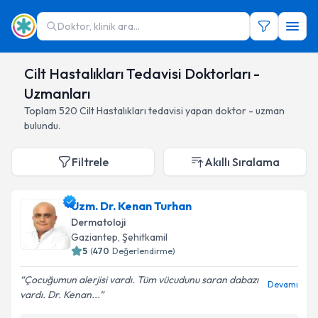
Doktor, klinik ara...
Cilt Hastalıkları Tedavisi Doktorları -
Uzmanları
Toplam
520
Cilt Hastalıkları
tedavisi yapan doktor - uzman
bulundu.
Filtrele
Akıllı Sıralama
Uzm. Dr. Kenan Turhan
Dermatoloji
Gaziantep
,
Şehitkamil
5
(
470
Değerlendirme)
Çocuğumun alerjisi vardı. Tüm vücudunu saran dabazı
Devamı
vardı. Dr. Kenan...