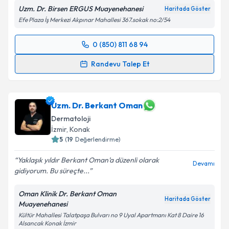
Uzm. Dr. Birsen ERGUS Muayenehanesi
Haritada Göster
Efe Plaza İş Merkezi Akpınar Mahallesi 367.sokak no:2/54
0 (850) 811 68 94
Randevu Takvimi Talebi
Randevu Talep Et
Uzm. Dr. Birsen Ergus
için randevu takvimi talebi
oluşturun. Size bu uzmandan randevu almanız için bir
takvim hazırlandığında e-posta ile bilgilendireceğiz.
Uzm. Dr. Berkant Oman
Dermatoloji
E-posta Adresiniz
İzmir
,
Konak
5
(
19
Değerlendirme)
Yaklaşık yıldır Berkant Oman’a düzenli olarak
Devamı
gidiyorum. Bu süreçte...
Kişisel verilerimin işlenmesine ilişkin
Aydınlatma
Metni
'ni okudum ve kişisel verilerimin belirtilen
Oman Klinik Dr. Berkant Oman
kapsamda işlenmesini kabul ediyorum.
Haritada Göster
Muayenehanesi
Kültür Mahallesi Talatpaşa Bulvarı no 9 Uyal Apartmanı Kat 8 Daire 16
Alsancak Konak İzmir
Takvim Talebini Gönder