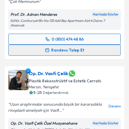
Çok Memnunum
Prof. Dr. Adnan Menderes
Haritada Göster
Kültür, Cumhuriyet Blv No:135 Adil Bey Apartmanı Kat:4 Daire: 7
Alsancak
0 (850) 474 48 86
Randevu Takvimi Talebi
Randevu Talep Et
Prof. Dr. Adnan Menderes
için randevu takvimi
talebi oluşturun. Size bu uzmandan randevu almanız
için bir takvim hazırlandığında e-posta ile
Op. Dr. Vasfi Çelik
bilgilendireceğiz.
Plastik Rekonstrüktif ve Estetik Cerrahi
Mersin
,
Yenişehir
E-posta Adresiniz
5
(
25
Değerlendirme)
Uzun araştırmalar sonucunda büyük bir kararsızlıkla
Devamı
rinoplasti ameliyatı için Vasfi...
Kişisel verilerimin işlenmesine ilişkin
Aydınlatma
Op. Dr. Vasfi Çelik Özel Muayenehane
Haritada Göster
Metni
'ni okudum ve kişisel verilerimin belirtilen