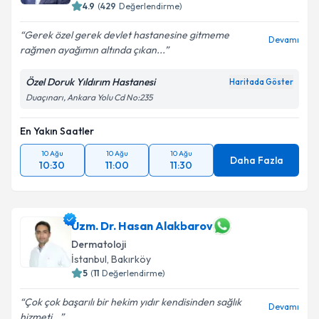
E-posta Adresiniz
4.9
(
429
Değerlendirme)
Gerek özel gerek devlet hastanesine gitmeme
Devamı
rağmen ayağımın altında çıkan...
Kişisel verilerimin işlenmesine ilişkin
Aydınlatma
Özel Doruk Yıldırım Hastanesi
Haritada Göster
Metni
'ni okudum ve kişisel verilerimin belirtilen
Duaçınarı, Ankara Yolu Cd No:235
kapsamda işlenmesini kabul ediyorum.
En Yakın Saatler
Takvim Talebini Gönder
10 Ağu
10 Ağu
10 Ağu
Daha Fazla
10:30
11:00
11:30
Uzm. Dr. Hasan Alakbarov
Dermatoloji
İstanbul
,
Bakırköy
5
(
11
Değerlendirme)
Çok çok başarılı bir hekim yıdır kendisinden sağlık
Devamı
hizmeti...