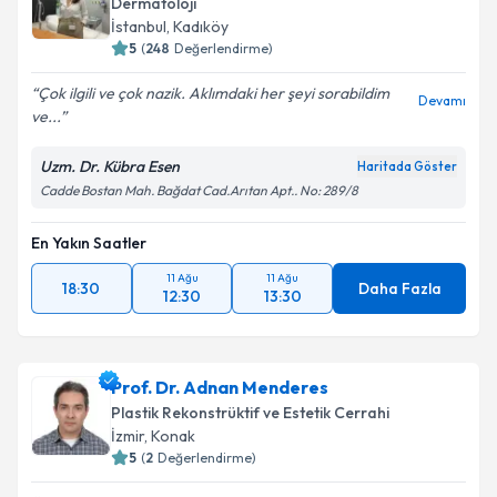
Dermatoloji
İstanbul
,
Kadıköy
5
(
248
Değerlendirme)
Çok ilgili ve çok nazik. Aklımdaki her şeyi sorabildim
Devamı
ve...
Uzm. Dr. Kübra Esen
Haritada Göster
Cadde Bostan Mah. Bağdat Cad.Arıtan Apt.. No: 289/8
En Yakın Saatler
11 Ağu
11 Ağu
18:30
Daha Fazla
12:30
13:30
Prof. Dr. Adnan Menderes
Plastik Rekonstrüktif ve Estetik Cerrahi
İzmir
,
Konak
5
(
2
Değerlendirme)