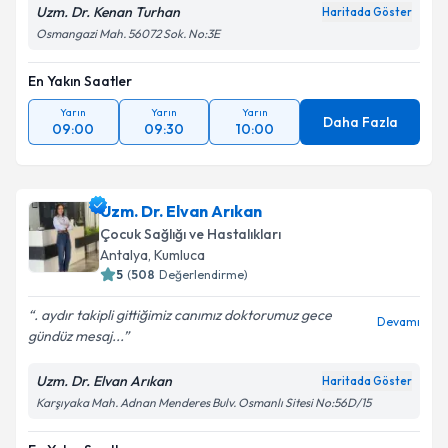
Uzm. Dr. Kenan Turhan
Haritada Göster
Osmangazi Mah. 56072 Sok. No:3E
En Yakın Saatler
Yarın
Yarın
Yarın
Daha Fazla
09:00
09:30
10:00
Uzm. Dr. Elvan Arıkan
Çocuk Sağlığı ve Hastalıkları
Antalya
,
Kumluca
5
(
508
Değerlendirme)
. aydır takipli gittiğimiz canımız doktorumuz️ gece
Devamı
gündüz mesaj...
Uzm. Dr. Elvan Arıkan
Haritada Göster
Karşıyaka Mah. Adnan Menderes Bulv. Osmanlı Sitesi No:56D/15