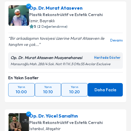
Op. Dr. Murat Ataseven
Plastik Rekonstrüktif ve Estetik Cerrahi
İzmir
,
Bayraklı
5
(
2
Değerlendirme)
Bir arkadaşımın tavsiyesi üzerine Murat Ataseven ile
Devamı
tanıştım ve çok...
Op. Dr. Murat Ataseven Muayenehanesi
Haritada Göster
Mansuroğlu Mah. 288/4 Sok. Not: 9/1 K:3 Ofis:55 Avcılar Exclusive
En Yakın Saatler
Yarın
Yarın
Yarın
Daha Fazla
10:00
10:10
10:20
Op. Dr. Yücel Sarıaltın
Plastik Rekonstrüktif ve Estetik Cerrahi
İstanbul
,
Ataşehir