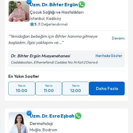
takvim hazırlandığında e-posta ile bilgilendireceğiz.
Uzm. Dr. Bihter Ergün
Çocuk Sağlığı ve Hastalıkları
E-posta Adresiniz
İstanbul
,
Kadıköy
5
(
1
Değerlendirme)
Yenidoğan bebeğim için Bihter hanıma gitmeye
Devamı
başladım. İlgisi yaklaşımı ve...
Kişisel verilerimin işlenmesine ilişkin
Aydınlatma
Metni
'ni okudum ve kişisel verilerimin belirtilen
Dr. Bihter Ergün Muayenehanesi
Haritada Göster
kapsamda işlenmesini kabul ediyorum.
Caddebostan, Ethemefendi Caddesi No:14 Kat:2 Daire:6
Takvim Talebini Gönder
En Yakın Saatler
Yarın
Yarın
Yarın
Daha Fazla
10:00
11:00
12:00
Uzm. Dr. Esra Eşbah
Dermatoloji
Muğla
,
Bodrum