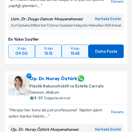
Devamı
yaptığı işlemleri...
Uzm. Dr. Duygu Gencer Muayenehanesi
Haritada Göster
Suit Ophelia B Blok Kat:1 Daire:1 Uydukent Selçuklu Mahallesi 1455 Sokak
En Yakın Saatler
10 Ağu
10 Ağu
10 Ağu
Daha Fazla
09:00
15:15
15:45
Op. Dr. Nuray Öztürk
Plastik Rekonstrüktif ve Estetik Cerrahi
Samsun
,
Atakum
5
(
37
Değerlendirme)
Herşey her konu da çok profesyonel ️ Yapılan işlem
Devamı
zaten harika Hekim...
Op. Dr. Nuray Öztürk Muayenehanesi
Haritada Göster