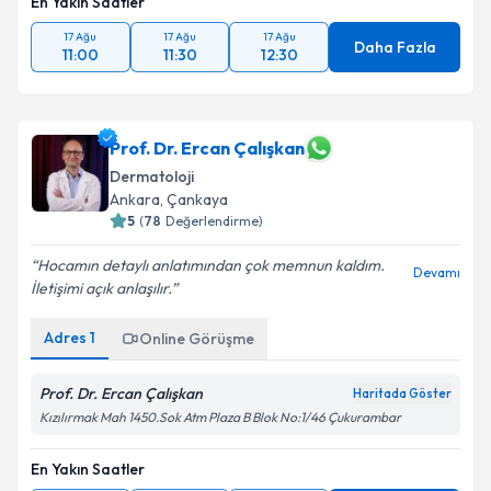
En Yakın Saatler
17 Ağu
17 Ağu
17 Ağu
Daha Fazla
11:00
11:30
12:30
Prof. Dr. Ercan Çalışkan
Dermatoloji
Ankara
,
Çankaya
5
(
78
Değerlendirme)
Hocamın detaylı anlatımından çok memnun kaldım.
Devamı
İletişimi açık anlaşılır.
Adres
1
Online Görüşme
Prof. Dr. Ercan Çalışkan
Haritada Göster
Kızılırmak Mah 1450.Sok Atm Plaza B Blok No:1/46 Çukurambar
En Yakın Saatler