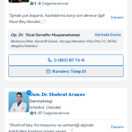
5
(
8
Değerlendirme)
İşinde çok başarılı, hastalarına karşı son derece ilgili
Devamı
Yücel Bey.Kendisi...
Op. Dr. Yücel Sarıaltın Muayenehanesi
Haritada Göster
Barbaros Mah. Karanfil Sokak, Varyap Meridian Villa 3 No:1 C, 34746
Ataşehir/İstanbul
0 (850) 811 76 41
Randevu Takvimi Talebi
Randevu Talep Et
Op. Dr. Yücel Sarıaltın
için randevu takvimi talebi
oluşturun. Size bu uzmandan randevu almanız için bir
Uzm. Dr. Shohrat Arazov
takvim hazırlandığında e-posta ile bilgilendireceğiz.
Dermatoloji
E-posta Adresiniz
İstanbul
,
Üsküdar
5
(
17
Değerlendirme)
Shohrat bey formasyonu ve uzmanlığı dışında
Devamı
hakikaten hastaya güven veren,...