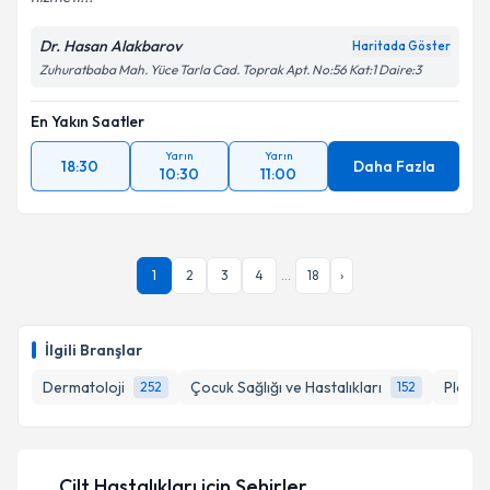
Dr. Hasan Alakbarov
Haritada Göster
Zuhuratbaba Mah. Yüce Tarla Cad. Toprak Apt. No:56 Kat:1 Daire:3
En Yakın Saatler
Yarın
Yarın
18:30
Daha Fazla
10:30
11:00
1
2
3
4
...
18
›
İlgili Branşlar
Dermatoloji
Çocuk Sağlığı ve Hastalıkları
Plasti
252
152
Cilt Hastalıkları
için Şehirler