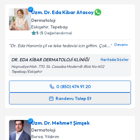
Uzm. Dr. Eda Kibar Atasoy
Dermatoloji
Eskişehir
,
Tepebaşı
5
(
5
Değerlendirme)
Devamı
Dr. Eda Hanım'a çil ve leke tedavisi icin gittim. Çok...
DR. EDA KİBAR DERMATOLOJİ KLİNİĞİ
Haritada Göster
Hoşnudiye Mah. 770. Sk. Cassaba ModernB-Blok No:402
Tepebaşı/Eskişehir
0 (850) 474 91 20
Randevu Takvimi Talebi
Randevu Talep Et
Uzm. Dr. Eda Kibar Atasoy
için randevu takvimi
talebi oluşturun. Size bu uzmandan randevu almanız
Uzm. Dr. Mehmet Şimşek
için bir takvim hazırlandığında e-posta ile
bilgilendireceğiz.
Dermatoloji
Bursa
,
Yıldırım