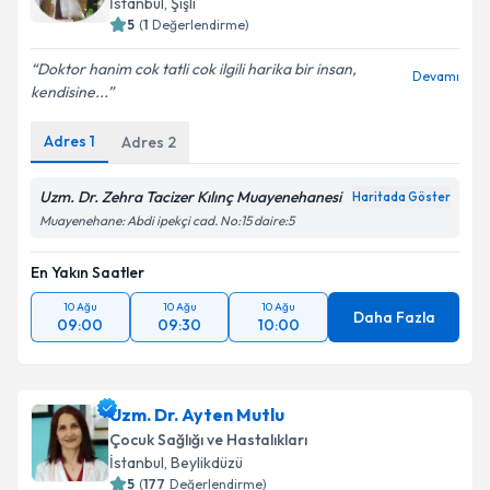
İstanbul
,
Şişli
5
(
1
Değerlendirme)
Doktor hanim cok tatli cok ilgili harika bir insan,
Devamı
kendisine...
Adres
1
Adres
2
Uzm. Dr. Zehra Tacizer Kılınç Muayenehanesi
Haritada Göster
Muayenehane: Abdi ipekçi cad. No:15 daire:5
En Yakın Saatler
10 Ağu
10 Ağu
10 Ağu
Daha Fazla
09:00
09:30
10:00
Uzm. Dr. Ayten Mutlu
Çocuk Sağlığı ve Hastalıkları
İstanbul
,
Beylikdüzü
5
(
177
Değerlendirme)