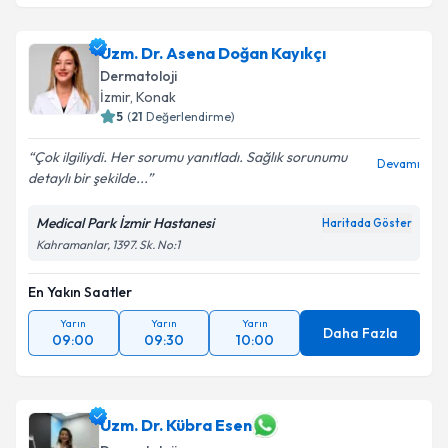
Uzm. Dr. Asena Doğan Kayıkçı
Dermatoloji
İzmir
,
Konak
5
(
21
Değerlendirme)
Çok ilgiliydi. Her sorumu yanıtladı. Sağlık sorunumu
Devamı
detaylı bir şekilde...
Medical Park İzmir Hastanesi
Haritada Göster
Kahramanlar, 1397. Sk. No:1
En Yakın Saatler
Yarın
Yarın
Yarın
Daha Fazla
09:00
09:30
10:00
Uzm. Dr. Kübra Esen