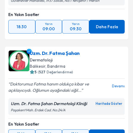
Güvenevler Mahallesi, 1937 Sokak, No:1 Yenişehir / Mersin
kapsamda işlenmesini kabul ediyorum.
En Yakın Saatler
Takvim Talebini Gönder
Yarın
Yarın
18:30
Daha Fazla
09:00
09:30
Uzm. Dr. Fatma Şahan
Dermatoloji
Balıkesir
,
Bandırma
5
(
527
Değerlendirme)
Doktorumuz Fatma hanım oldukça kibar ve
Devamı
açıklayıcıydı. Oğlumun ayağındaki siğil...
Uzm. Dr. Fatma Şahan Dermotoloji Kliniği
Haritada Göster
Paşakent Mah. Erdek Cad. No:24/A
En Yakın Saatler