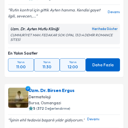
Rutin kontrol için gittik Ayten hanıma. Kendisi gayet
Devamı
ilgili, sevecen,...
Uzm. Dr. Ayten Mutlu Kliniği
Haritada Göster
CUMHURİYET MAH. FEDAKAR SOK OPAL 13 D:4 DEMİR ROMANCE
SİTESİ
En Yakın Saatler
Yarın
Yarın
Yarın
Daha Fazla
11:00
11:30
12:00
Uzm. Dr. Birsen Ergus
Dermatoloji
Bursa
,
Osmangazi
5
(
372
Değerlendirme)
Devamı
İşinin ehli tedavisi başarılı yıldır gidiyorum.