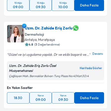
10 Ağu
10 Ağu
10 Ağu
Daha Fazla
09:00
09:30
10:00
Uzm. Dr. Zahide Eriş Zorlu
Dermatoloji
Antalya
,
Muratpaşa
4.8
(
3
Değerlendirme)
Devamı
Güzel ve iyi uygulama yapıldı. Dr ve ekibi başarılı ve...
Uzm. Dr. Zahide Eriş Zorlu Özel
Haritada Göster
Muayenehanesi
Çağlayan Mah. Barınaklar Bulvarı Tunç Plaza No:43 Kat:3 D:4
En Yakın Saatler
Yarın
Yarın
18:30
Daha Fazla
09:00
09:30