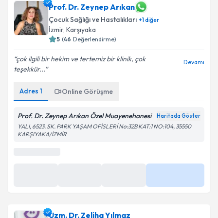
Prof. Dr. Zeynep Arıkan
Çocuk Sağlığı ve Hastalıkları
+
1
diğer
İzmir
,
Karşıyaka
5
(
46
Değerlendirme)
çok ilgili bir hekim ve tertemiz bir klinik, çok
Devamı
teşekkür...
Adres
1
Online Görüşme
Prof. Dr. Zeynep Arıkan Özel Muayenehanesi
Haritada Göster
YALI, 6523. SK. PARK YAŞAM OFİSLERİ No:32B KAT:1 NO:104, 35550
KARŞIYAKA/İZMİR
Uzm. Dr. Zeliha Yılmaz