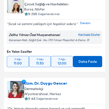
Çocuk Sağlığı ve Hastalıkları
Bursa
,
Nilüfer
5
(
325
Değerlendirme)
Devamı
Sıcak ve samimi yaklaşım için teşekkür ederiz
Zeliha Yılmaz Özel Muayenehanesi
Haritada Göster
Karaman Mah. Söğüt Sok . No :170 Yılmar Plaza Kat :4 Daire : 31
En Yakın Saatler
11 Ağu
11 Ağu
11 Ağu
Daha Fazla
11:00
11:30
12:00
Uzm. Dr. Duygu Gencer
Dermatoloji
Afyonkarahisar
,
Merkez
5
(
43
Değerlendirme)
Dr. Hanım alanında uzman başarılı ve çok sempatik,