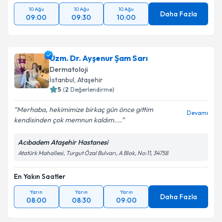
10 Ağu
10 Ağu
10 Ağu
Daha Fazla
09:00
09:30
10:00
Uzm. Dr. Ayşenur Şam Sarı
Dermatoloji
İstanbul
,
Ataşehir
5
(
2
Değerlendirme)
Merhaba, hekimimize birkaç gün önce gittim
Devamı
kendisinden çok memnun kaldım....
Acıbadem Ataşehir Hastanesi
Atatürk Mahallesi, Turgut Özal Bulvarı, A Blok, No:11, 34758
En Yakın Saatler
Yarın
Yarın
Yarın
Daha Fazla
08:00
08:30
09:00