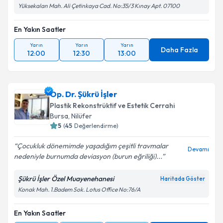
Yüksekalan Mah. Ali Çetinkaya Cad. No:35/3 Kınay Apt. 07100
En Yakın Saatler
Yarın
Yarın
Yarın
Daha Fazla
12:00
12:30
13:00
Op. Dr. Şükrü İşler
Plastik Rekonstrüktif ve Estetik Cerrahi
Bursa
,
Nilüfer
5
(
45
Değerlendirme)
Çocukluk dönemimde yaşadığım çeşitli travmalar
Devamı
nedeniyle burnumda deviasyon (burun eğriliği)...
Şükrü İşler Özel Muayenehanesi
Haritada Göster
Konak Mah. 1.Badem Sok. Lotus Office No:76/A
En Yakın Saatler