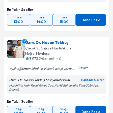
En Yakın Saatler
Yarın
Yarın
Yarın
Daha Fazla
13:00
14:00
15:00
Uzm. Dr. Hasan Tekkuş
Çocuk Sağlığı ve Hastalıkları
Muğla
,
Menteşe
5
(
172
Değerlendirme)
Devamı
aylık oğlumun ishal ve yüksek ateşi vardı ...
Uzm. Dr. Hasan Tekkuş Muayenehanesi
Haritada Göster
Muslihittin Mah. Recai Güreli Cad. No:48 Bahçeyaka Time 2024 Apt.
Daire:2
En Yakın Saatler
10 Ağu
10 Ağu
10 Ağu
Daha Fazla