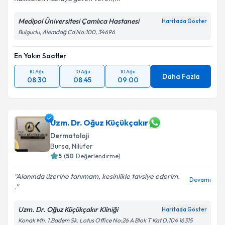
Kişisel verilerimin işlenmesine ilişkin
Aydınlatma
Metni
'ni okudum ve kişisel verilerimin belirtilen
Medipol Üniversitesi Çamlıca Hastanesi
Haritada Göster
kapsamda işlenmesini kabul ediyorum.
Bulgurlu, Alemdağ Cd No:100, 34696
En Yakın Saatler
Takvim Talebini Gönder
10 Ağu
10 Ağu
10 Ağu
Daha Fazla
08:30
08:45
09:00
Uzm. Dr. Oğuz Küçükçakır
Dermatoloji
Bursa
,
Nilüfer
5
(
50
Değerlendirme)
Alanında üzerine tanımam, kesinlikle tavsiye ederim.
Devamı
.
Uzm. Dr. Oğuz Küçükçakır Kliniği
Haritada Göster
Konak Mh. 1.Badem Sk. Lotus Office No:26 A Blok T Kat D:104 16315