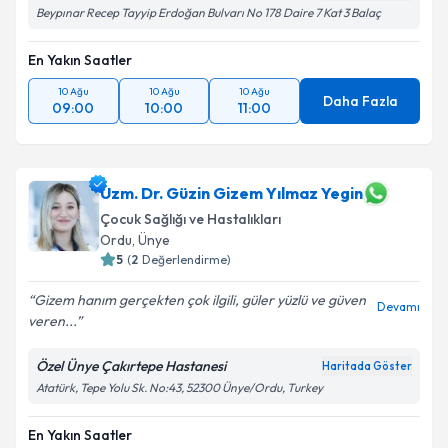
Beypınar Recep Tayyip Erdoğan Bulvarı No 178 Daire 7 Kat 3 Balaç
En Yakın Saatler
10 Ağu
10 Ağu
10 Ağu
Daha Fazla
09:00
10:00
11:00
Uzm. Dr. Güzin Gizem Yılmaz Yegin
Çocuk Sağlığı ve Hastalıkları
Ordu
,
Ünye
5
(
2
Değerlendirme)
Gizem hanım gerçekten çok ilgili, güler yüzlü ve güven
Devamı
veren...
Özel Ünye Çakırtepe Hastanesi
Haritada Göster
Atatürk, Tepe Yolu Sk. No:43, 52300 Ünye/Ordu, Turkey
En Yakın Saatler