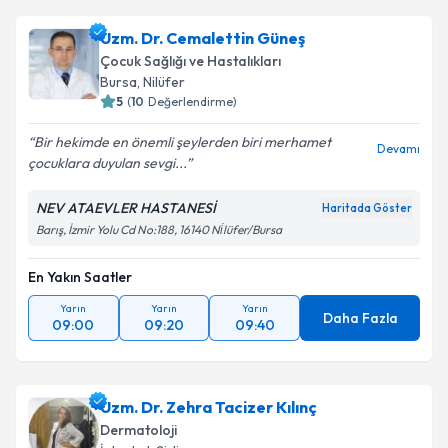
Uzm. Dr. Cemalettin Güneş
Çocuk Sağlığı ve Hastalıkları
Bursa
,
Nilüfer
5
(
10
Değerlendirme)
Bir hekimde en önemli şeylerden biri merhamet
Devamı
çocuklara duyulan sevgi...
NEV ATAEVLER HASTANESİ
Haritada Göster
Barış, İzmir Yolu Cd No:188, 16140 Ni̇lüfer/Bursa
En Yakın Saatler
Yarın
Yarın
Yarın
Daha Fazla
09:00
09:20
09:40
Uzm. Dr. Zehra Tacizer Kılınç
Dermatoloji