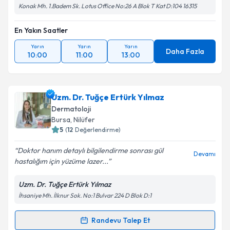
Konak Mh. 1.Badem Sk. Lotus Office No:26 A Blok T Kat D:104 16315
En Yakın Saatler
Yarın
Yarın
Yarın
Daha Fazla
10:00
11:00
13:00
Uzm. Dr. Tuğçe Ertürk Yılmaz
Dermatoloji
Bursa
, Nilüfer
5
(
12
Değerlendirme)
Doktor hanım detaylı bilgilendirme sonrası gül
Devamı
hastalığım için yüzüme lazer...
Uzm. Dr. Tuğçe Ertürk Yılmaz
İhsaniye Mh. İlknur Sok. No:1 Bulvar 224 D Blok D:1
Randevu Talep Et
Randevu Takvimi Talebi