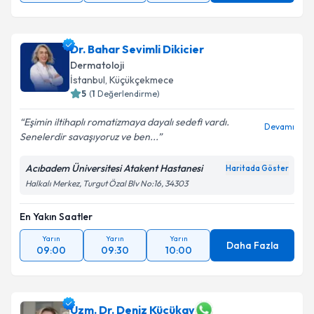
Dr. Bahar Sevimli Dikicier
Dermatoloji
İstanbul
, Küçükçekmece
5
(
1
Değerlendirme)
Eşimin iltihaplı romatizmaya dayalı sedefi vardı.
Devamı
Senelerdir savaşıyoruz ve ben...
Acıbadem Üniversitesi Atakent Hastanesi
Haritada Göster
Halkalı Merkez, Turgut Özal Blv No:16, 34303
En Yakın Saatler
Yarın
Yarın
Yarın
Daha Fazla
09:00
09:30
10:00
Uzm. Dr. Deniz Küçükay