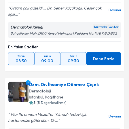
Ortam çok güzeldi … Dr. Seher Küçükoğlu Cesur çok
Devamı
ilgili...
Dermatoloji Kliniği
Haritada Göster
Bahçelievler Mah. D100 Yanyol Metroport Rezidans No:14/B K:8 D:802
En Yakın Saatler
Yarın
Yarın
Yarın
Daha Fazla
08:30
09:00
09:30
Uzm. Dr. İhsaniye Dönmez Çiçek
Dermatoloji
İstanbul
, Kağıthane
5
(
5
Değerlendirme)
Martta annem Muzaffer Yılmaz'ı tedavi için
Devamı
hastanenize götürdüm. Dr...