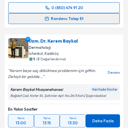
0 (850) 474 91 20
Randevu Takvimi Talebi
Randevu Talep Et
Uzm. Dr. Eda Kibar Atasoy
için randevu takvimi
talebi oluşturun. Size bu uzmandan randevu almanız
Uzm. Dr. Kerem Baykal
için bir takvim hazırlandığında e-posta ile
bilgilendireceğiz.
Dermatoloji
İstanbul
, Kadıköy
E-posta Adresiniz
5
(
3
Değerlendirme)
Kerem beye saç dökülmesi problemim için gittim.
Devamı
Detaylı bir şekilde...
Kişisel verilerimin işlenmesine ilişkin
Aydınlatma
Kerem Baykal Muayenehanesi
Haritada Göster
Metni
'ni okudum ve kişisel verilerimin belirtilen
Bağdat Cad. Noter Sk. Şahinler Apt. No:24/5 Kat:2 Şaşkınbakkal
kapsamda işlenmesini kabul ediyorum.
En Yakın Saatler
Takvim Talebini Gönder
Yarın
Yarın
Yarın
Daha Fazla
13:00
13:15
13:30