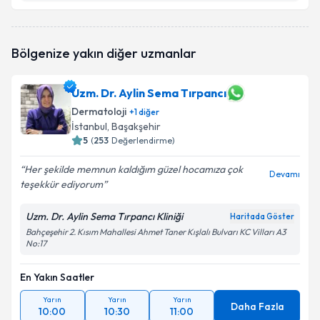
Uzm. Dr. Tuğçe Ertürk Yılmaz
için randevu takvimi
Bölgenize yakın diğer uzmanlar
talebi oluşturun. Size bu uzmandan randevu almanız
için bir takvim hazırlandığında e-posta ile
bilgilendireceğiz.
Uzm. Dr. Aylin Sema Tırpancı
Dermatoloji
E-posta Adresiniz
+
1
diğer
İstanbul
, Başakşehir
5
(
253
Değerlendirme)
Her şekilde memnun kaldığım güzel hocamıza çok
Devamı
Kişisel verilerimin işlenmesine ilişkin
Aydınlatma
teşekkür ediyorum
Metni
'ni okudum ve kişisel verilerimin belirtilen
kapsamda işlenmesini kabul ediyorum.
Uzm. Dr. Aylin Sema Tırpancı Kliniği
Haritada Göster
Bahçeşehir 2. Kısım Mahallesi Ahmet Taner Kışlalı Bulvarı KC Vilları A3
No:17
Takvim Talebini Gönder
En Yakın Saatler
Yarın
Yarın
Yarın
Daha Fazla
10:00
10:30
11:00