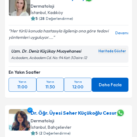
Dermatoloji
İstanbul
, Kadıköy
5
(
28
Değerlendirme)
Her türlü konuda hastasıyla ilgilenip ona göre tedavi
Devamı
yöntemleri uyguluyor....
Uzm. Dr. Deniz Küçükay Muayehanesi
Haritada Göster
Acıbadem, Acıbadem Cd. No: 94 Kat: 3 Daire :12
En Yakın Saatler
Yarın
Yarın
Yarın
Daha Fazla
11:00
11:30
12:00
Dr. Öğr. Üyesi Seher Küçükoğlu Cesur
Dermatoloji
İstanbul
, Bahçelievler
5
(
2
Değerlendirme)