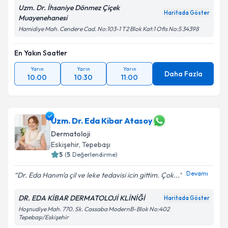
Uzm. Dr. İhsaniye Dönmez Çiçek
Haritada Göster
Muayenehanesi
Hamidiye Mah. Cendere Cad. No:103-1 T2 Blok Kat:1 Ofis No:5 34398
En Yakın Saatler
Yarın
Yarın
Yarın
Daha Fazla
10:00
10:30
11:00
Uzm. Dr. Eda Kibar Atasoy
Dermatoloji
Eskişehir
, Tepebaşı
5
(
5
Değerlendirme)
Devamı
Dr. Eda Hanım'a çil ve leke tedavisi icin gittim. Çok...
DR. EDA KİBAR DERMATOLOJİ KLİNİĞİ
Haritada Göster
Hoşnudiye Mah. 770. Sk. Cassaba ModernB-Blok No:402
Tepebaşı/Eskişehir