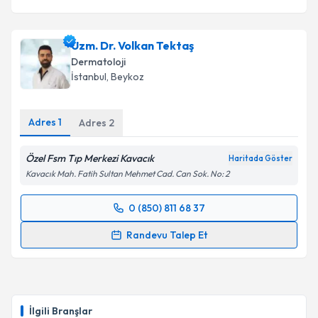
Uzm. Dr. Volkan Tektaş
Dermatoloji
İstanbul
, Beykoz
Adres
1
Adres
2
Özel Fsm Tıp Merkezi Kavacık
Haritada Göster
Kavacık Mah. Fatih Sultan Mehmet Cad. Can Sok. No: 2
0 (850) 811 68 37
Randevu Takvimi Talebi
Randevu Talep Et
Uzm. Dr. Volkan Tektaş
için randevu takvimi talebi
oluşturun. Size bu uzmandan randevu almanız için bir
takvim hazırlandığında e-posta ile bilgilendireceğiz.
İlgili Branşlar