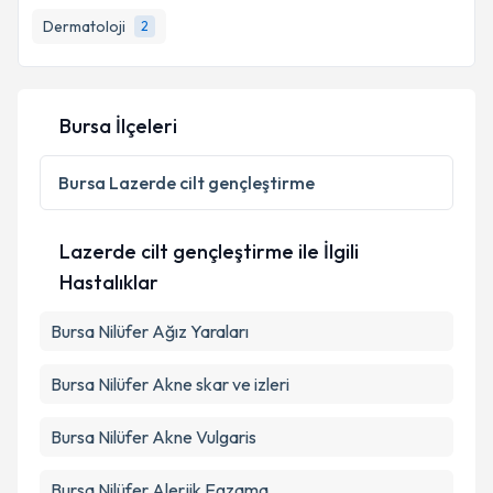
E-posta Adresiniz
Dermatoloji
2
Kişisel verilerimin işlenmesine ilişkin
Aydınlatma
Bursa İlçeleri
Metni
'ni okudum ve kişisel verilerimin belirtilen
kapsamda işlenmesini kabul ediyorum.
Bursa
Lazerde cilt gençleştirme
Takvim Talebini Gönder
Lazerde cilt gençleştirme ile İlgili
Hastalıklar
Bursa Nilüfer Ağız Yaraları
Bursa Nilüfer Akne skar ve izleri
Bursa Nilüfer Akne Vulgaris
Bursa Nilüfer Alerjik Egzama