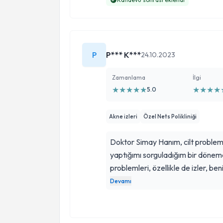
P
P*** K***
24.10.2023
Zamanlama
İlgi
★
★
★
★
★
★
★
★
★
5.0
Akne izleri
Özel Nets Polikliniği
Doktor Simay Hanım, cilt problem
yaptığımı sorguladığım bir dönemd
problemleri, özellikle de izler, be
Hanım beni bu sürecin ne kadar ka
Devamı
ilk defa gittim iletişimi harikaydı 
ve etkili bir çözüm sunarak beni r
gördüğümde kendimi daha iyi his