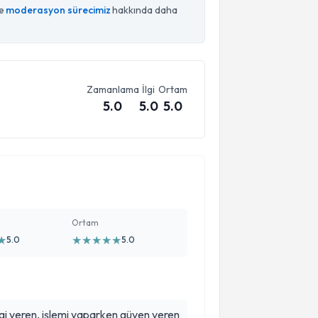
ce
moderasyon sürecimiz
hakkında daha
Zamanlama
İlgi
Ortam
5.0
5.0
5.0
Ortam
★
★
★
★
★
★
5.0
5.0
 bilgi veren, işlemi yaparken güven veren