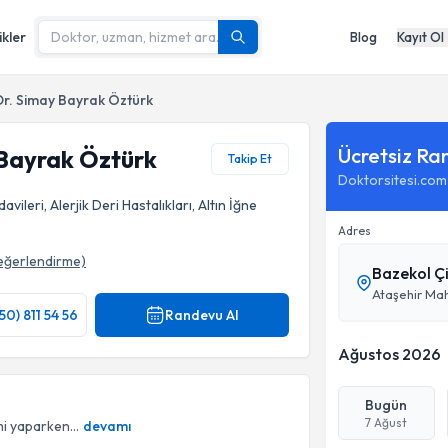
ikler
Blog
Kayıt Ol
r. Simay Bayrak Öztürk
Ücretsiz Ra
 Bayrak Öztürk
Takip Et
Doktorsitesi.com
vileri, Alerjik Deri Hastalıkları, Altın İğne
Adres
eğerlendirme)
Bazekol Çi
ı
Ataşehir Mah
50) 811 54 56
Randevu Al
Ağustos 2026
Bugün
7 Ağust
emi yaparken...
devamı