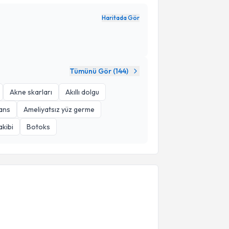
Haritada Gör
Tümünü Gör (
144
)
Akne skarları
Akıllı dolgu
kans
Ameliyatsız yüz germe
akibi
Botoks