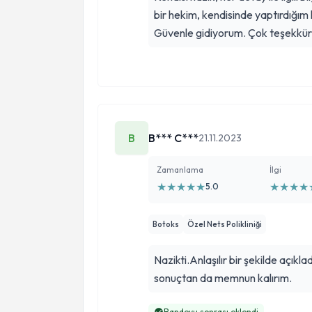
bir hekim, kendisinde yaptırdığım
Güvenle gidiyorum. Çok teşekkürl
B
B*** C***
21.11.2023
Zamanlama
İlgi
★
★
★
★
★
★
★
★
★
5.0
Botoks
Özel Nets Polikliniği
Nazikti.Anlaşılır bir şekilde açıkladı. Rötuş için tek
sonuçtan da memnun kalırım.
Randevu sonrası eklendi