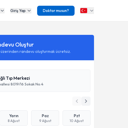
Giriş Yap
Doktor musun?
ndevu Oluştur
 üzerinden randevu oluşturmak ücretsiz.
ğli Tıp Merkezi
allesi 8019/16 Sokak No:4
Yarın
Paz
Pzt
8 Ağust
9 Ağust
10 Ağust