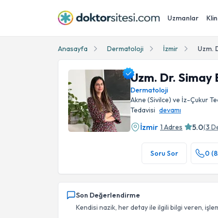
Uzmanlar
Klin
Anasayfa
Dermatoloji
İzmir
Uzm. D
Uzm. Dr. Simay
Dermatoloji
Akne (Sivilce) ve İz-Çukur Teda
Tedavisi
devamı
İzmir
5.0
1 Adres
(
3
D
Uzm. Dr. Simay Bayrak Öztürk Profil Fotoğraf
Soru Sor
0 (8
Son Değerlendirme
Kendisi nazik, her detay ile ilgili bilgi veren, işl