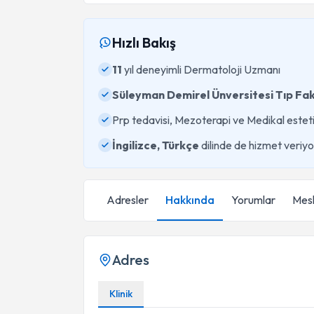
Hızlı Bakış
11
yıl deneyimli Dermatoloji Uzmanı
Süleyman Demirel Ünversitesi Tıp Fak
Prp tedavisi, Mezoterapi ve Medikal esteti
İngilizce, Türkçe
dilinde de hizmet veriyo
Adresler
Hakkında
Yorumlar
Mesl
Adres
Klinik