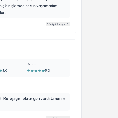
 hiç bir işlemde sorun yaşamadım,
er.
Görüşü Şikayet Et
Ortam
★
★
★
★
★
★
5.0
5.0
rar gün verdi.Umarım