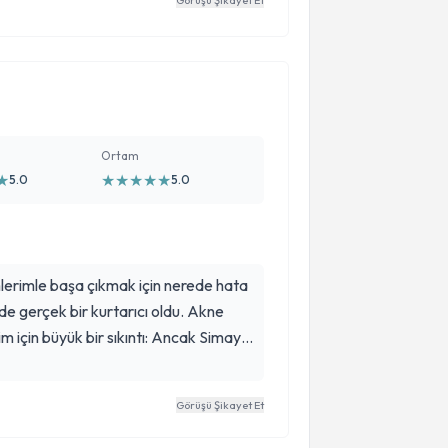
Görüşü Şikayet Et
Ortam
★
★
★
★
★
★
5.0
5.0
lerimle başa çıkmak için nerede hata
e gerçek bir kurtarıcı oldu. Akne
nim için büyük bir sıkıntı: Ancak Simay
rmaşık olabileceğini anladı. Kendisine
ve her soruma sabırla yanıt verdi. Hızlı
Görüşü Şikayet Et
ahatlattı. Umarım sonuçları
sedeceğim. Kendisine teşekkür etmek