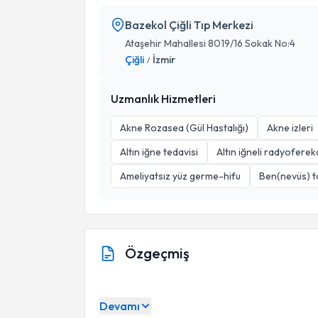
Bazekol Çiğli Tıp Merkezi
Ataşehir Mahallesi 8019/16 Sokak No:4
Çiğli
İzmir
/
Uzmanlık Hizmetleri
Akne Rozasea (Gül Hastalığı)
Akne izleri
Altın iğne tedavisi
Altın iğneli radyofere
Ameliyatsız yüz germe-hifu
Ben(nevüs) t
Özgeçmiş
Devamı