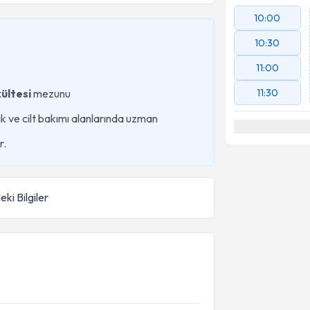
10:00
10:30
11:00
ültesi
mezunu
11:30
k ve cilt bakımı alanlarında uzman
r.
eki Bilgiler