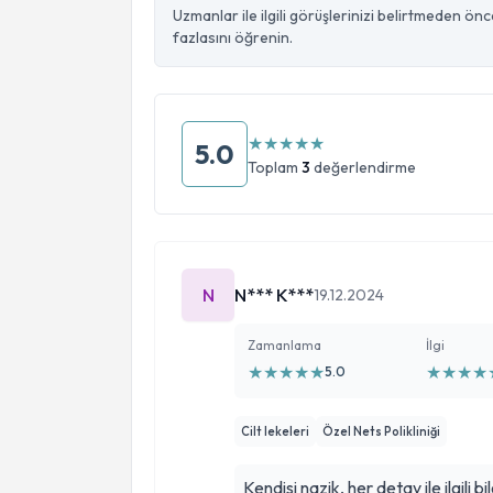
Uzmanlar ile ilgili görüşlerinizi belirtmeden ön
fazlasını öğrenin.
★
★
★
★
★
5.0
Toplam
3
değerlendirme
N
N*** K***
19.12.2024
Zamanlama
İlgi
★
★
★
★
★
★
★
★
★
5.0
Cilt lekeleri
Özel Nets Polikliniği
Kendisi nazik, her detay ile ilgili