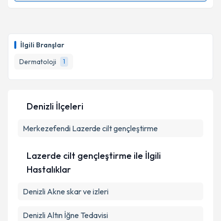
Uzm. Dr. Serap Kocabey Uzun
için randevu takvimi
talebi oluşturun. Size bu uzmandan randevu almanız
İlgili Branşlar
için bir takvim hazırlandığında e-posta ile
bilgilendireceğiz.
Dermatoloji
1
E-posta Adresiniz
Denizli İlçeleri
Merkezefendi
Kişisel verilerimin işlenmesine ilişkin
Lazerde cilt gençleştirme
Aydınlatma
Metni
'ni okudum ve kişisel verilerimin belirtilen
kapsamda işlenmesini kabul ediyorum.
Lazerde cilt gençleştirme ile İlgili
Hastalıklar
Takvim Talebini Gönder
Denizli Akne skar ve izleri
Denizli Altın İğne Tedavisi