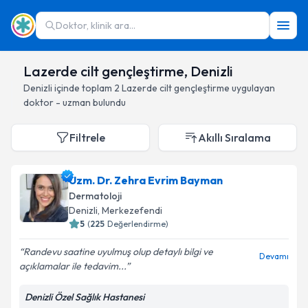
Doktor, klinik ara...
Lazerde cilt gençleştirme, Denizli
Denizli
içinde toplam
2
Lazerde cilt gençleştirme
uygulayan
doktor - uzman bulundu
Filtrele
Akıllı Sıralama
Uzm. Dr. Zehra Evrim Bayman
Dermatoloji
Denizli
, Merkezefendi
5
(
225
Değerlendirme)
Randevu saatine uyulmuş olup detaylı bilgi ve
Devamı
açıklamalar ile tedavim...
Denizli Özel Sağlık Hastanesi