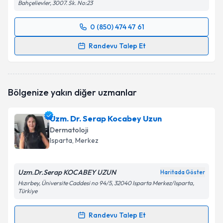
Bahçelievler, 3007. Sk. No:23
0 (850) 474 47 61
Randevu Takvimi Talebi
Randevu Talep Et
Uzm. Dr. Zehra Evrim Bayman
için randevu takvimi
talebi oluşturun. Size bu uzmandan randevu almanız
için bir takvim hazırlandığında e-posta ile
Bölgenize yakın diğer uzmanlar
bilgilendireceğiz.
E-posta Adresiniz
Uzm. Dr. Serap Kocabey Uzun
Dermatoloji
Isparta
, Merkez
Kişisel verilerimin işlenmesine ilişkin
Aydınlatma
Uzm.Dr.Serap KOCABEY UZUN
Haritada Göster
Metni
'ni okudum ve kişisel verilerimin belirtilen
Hızırbey, Üniversite Caddesi no 94/5, 32040 Isparta Merkez/Isparta,
kapsamda işlenmesini kabul ediyorum.
Türkiye
Takvim Talebini Gönder
Randevu Talep Et
Randevu Takvimi Talebi