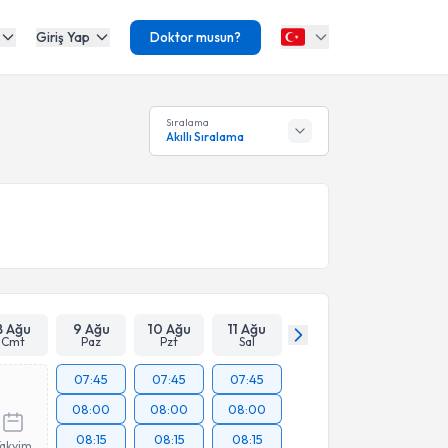
Giriş Yap
Doktor musun?
Sıralama
Akıllı Sıralama
8 Ağu
9 Ağu
10 Ağu
11 Ağu
Cmt
Paz
Pzt
Sal
07:45
07:45
07:45
08:00
08:00
08:00
08:15
08:15
08:15
Takvim