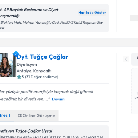
t. Ali Baytok Beslenme ve Diyet
Haritada Göster
nışmanlığı
i Blokları Mah. Muhsin Yazıcıoğlu Cad. No:57/5 Kat:2 Regnum Sky
wer
Dyt. Tuğçe Çağlar
Diyetisyen
Antalya
,
Konyaaltı
5
(
31
Değerlendirme)
er yüzüyle pozitif enerjisiyle kaçmak değil gitmek
ka
yeceğiniz bir diyetisyen:...
Devamı
dres
1
Online Görüşme
yetisyen Tuğçe Çağlar Uysal
RETMEN EVLERİ MAHALLESİ 922 SK. DURAN PLAZA NO3 D 14