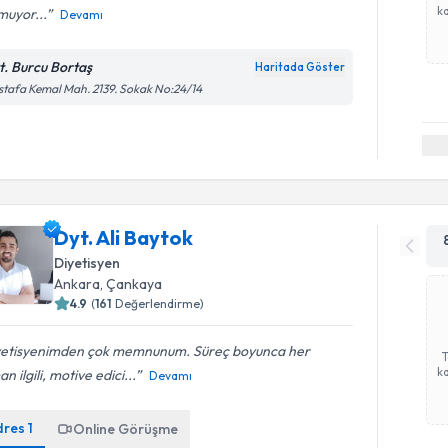
ka
muyor...
Devamı
t. Burcu Bortaş
Haritada Göster
tafa Kemal Mah. 2139. Sokak No:24/14
Dyt. Ali Baytok
Diyetisyen
Ankara
,
Çankaya
4.9
(
161
Değerlendirme)
yetisyenimden çok memnunum. Süreç boyunca her
ka
n ilgili, motive edici...
Devamı
dres
1
Online Görüşme