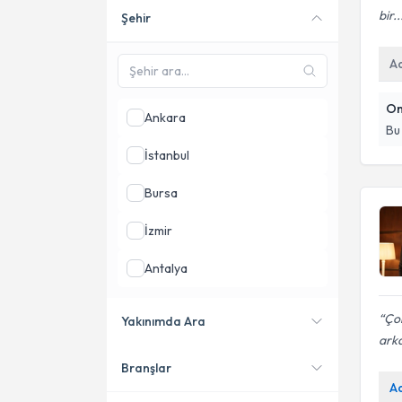
bir..
Şehir
Online danışmanlık sunan
uzmanları göster
A
On
Ankara
Bu
İstanbul
Bursa
İzmir
Antalya
Konya
Çok
Yakınımda Ara
arka
Samsun
Branşlar
Konumuma yakın uzmanları
A
göster