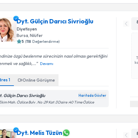
Dyt. Gülçin Darıcı Sivrioğlu
Diyetisyen
Bursa
,
Nilüfer
5
(
118
Değerlendirme)
dinize özgü beslenme sürecinizin nasıl olması gerektiğini
ka
nmek ve sağlıklı,...
Devamı
dres
1
Online Görüşme
t. Gülçin Darıcı Sivrioğlu
Haritada Göster
Ekim Mah. Özlüce Bulv . No :29 Kat :3 Daire :40 Time Özlüce
Dyt. Melis Tüzün