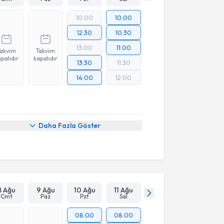
10:00
10:00
12:30
10:30
13:00
11:00
Takvim
Takvim
palıdır
kapalıdır
13:30
11:30
14:00
12:00
Daha Fazla Göster
8 Ağu
9 Ağu
10 Ağu
11 Ağu
Cmt
Paz
Pzt
Sal
08:00
08:00