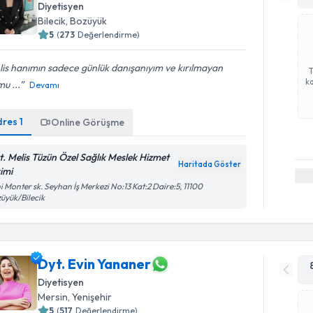
Diyetisyen
Bilecik
,
Bozüyük
5
(
273
Değerlendirme)
is hanımın sadece günlük danışanıyım ve kırılmayan
ka
mu ...
Devamı
dres
1
Online Görüşme
t. Melis Tüzün Özel Sağlık Meslek Hizmet
Haritada Göster
rimi
i Monter sk. Seyhan İş Merkezi No:13 Kat:2 Daire:5, 11100
üyük/Bilecik
Dyt. Evin Yananer
Diyetisyen
Mersin
,
Yenişehir
5
(
517
Değerlendirme)