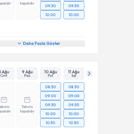
palıdır
kapalıdır
09:30
09:30
10:00
10:00
Daha Fazla Göster
8 Ağu
9 Ağu
10 Ağu
11 Ağu
Cmt
Paz
Pzt
Sal
08:30
08:30
09:00
09:00
09:30
09:30
Takvim
Takvim
palıdır
kapalıdır
10:00
10:00
10:30
10:30