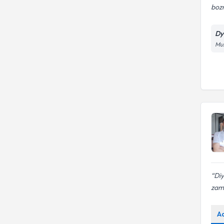
boz
Dy
Mus
Di
zama
A