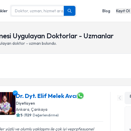
ikler
Blog
Kayıt Ol
lmesi Uygulayan Doktorlar - Uzmanlar
ulayan doktor - uzman bulundu.
Dr. Dyt. Elif Melek Avcı
Diyetisyen
Ankara
,
Çankaya
5
(
1129
Değerlendirme)
er yüzlü ve olumlu yaklaşımı ile çok iyi veprpfesuonel