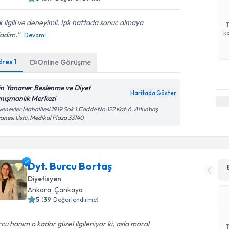
 ilgili ve deneyimli. Ipk haftada sonuc almaya
ka
ladim.
Devamı
dres
1
Online Görüşme
in Yananer Beslenme ve Diyet
Haritada Göster
nışmanlık Merkezi
enevler Mahalllesi,1919 Sok 1.Cadde No:122 Kat: 6, Altunbaş
anesi Üstü, Medikal Plaza 33140
Dyt. Burcu Bortaş
Diyetisyen
Ankara
,
Çankaya
5
(
39
Değerlendirme)
cu hanım o kadar güzel ilgileniyor ki, asla moral