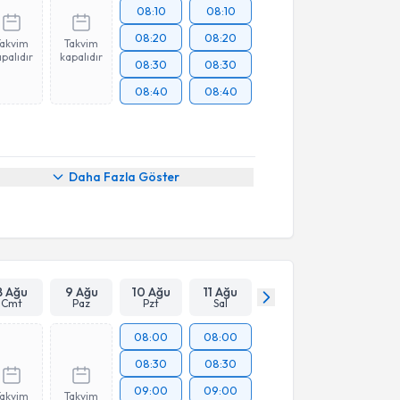
08:10
08:10
08:20
08:20
Takvim
Takvim
palıdır
kapalıdır
08:30
08:30
08:40
08:40
Daha Fazla Göster
8 Ağu
9 Ağu
10 Ağu
11 Ağu
Cmt
Paz
Pzt
Sal
08:00
08:00
08:30
08:30
09:00
09:00
Takvim
Takvim