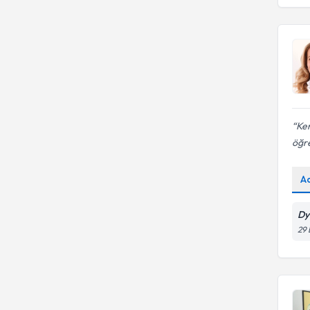
GAZI ÜNIVERSITESI
Sağlıklı Zayıflama
Kilo kontrolü
ANADOLU ÜNİVERSİTESİ
İstanbul Bilgi Üniversitesi
Ağırlık kontrolü
Obezite beslenme tedavisi
Ankara Yüksek İhtisas
İstanbul Biruni Üniversitesi
Üniversitesi
Diyabette beslenme
ANKARA ÜNİVERSİTESİ
İstinye Üniversitesi
Atılım Üniversitesi
İzmir Tınaztepe Üniversitesi
Ken
öğre
OKAN ÜNİVERSİTESİ
A
Dy
29 