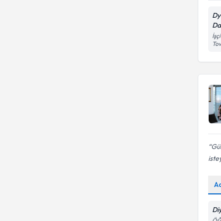
Dy
Da
İşç
To
Gül
iste
A
Di
ÖĞ