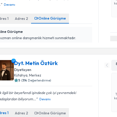
ka
.
Devamı
Online Görüşme
dres
1
Adres
2
line Görüşme
 uzman online danışmanlık hizmeti sunmaktadır.
Dyt. Metin Öztürk
Diyetisyen
Kütahya
,
Merkez
5
(
314
Değerlendirme)
 ilgili bir beyefendi işindede çok iyi çevremdeki
ka
daşlardan biliyorum...
Devamı
dres
1
Adres
2
Online Görüşme