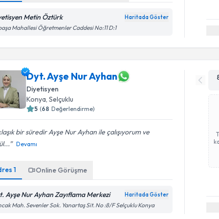
yetisyen Metin Öztürk
Haritada Göster
paşa Mahallesi Öğretmenler Caddesi No:11 D:1
Dyt. Ayşe Nur Ayhan
Diyetisyen
Konya
,
Selçuklu
5
(
68
Değerlendirme)
laşık bir süredir Ayşe Nur Ayhan ile çalışıyorum ve
ka
l...
Devamı
dres
1
Online Görüşme
t. Ayşe Nur Ayhan Zayıflama Merkezi
Haritada Göster
cak Mah. Sevenler Sok. Yanartaş Sit. No :8/F Selçuklu Konya