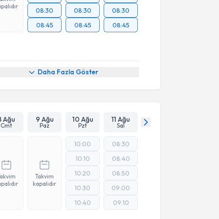
palıdır
08:30
08:30
08:30
08:45
08:45
08:45
Daha Fazla Göster
8 Ağu
9 Ağu
10 Ağu
11 Ağu
Cmt
Paz
Pzt
Sal
10:00
08:30
10:10
08:40
10:20
08:50
Takvim
Takvim
palıdır
kapalıdır
10:30
09:00
10:40
09:10