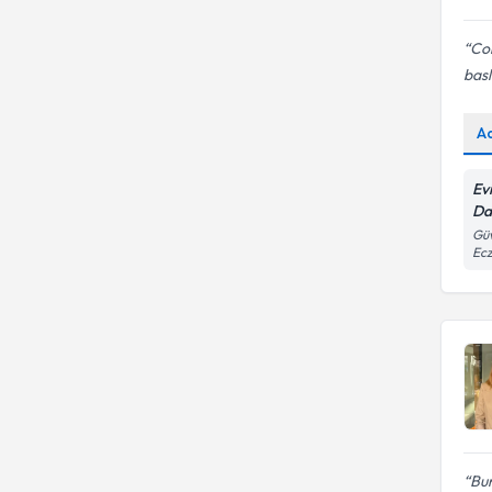
Cok
bas
A
Ev
Da
Güv
Ecz
Bur