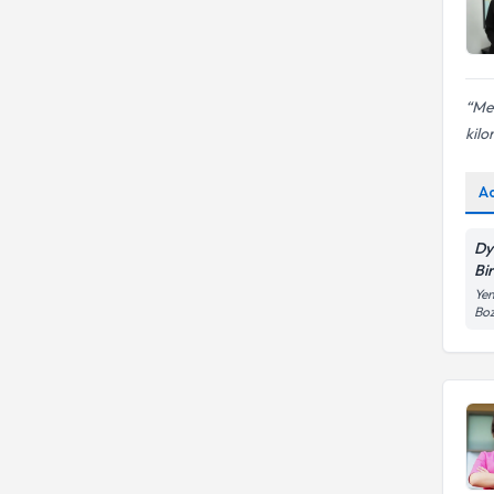
Mel
kilo
A
Dy
Bi
Yen
Boz