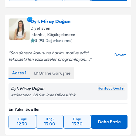
Dyt. Miray Doğan
Diyetisyen
İstanbul
, Küçükçekmece
5
(
95
Değerlendirme)
Son derece konusuna hakim, motive edici,
Devamı
tekdüzelikten uzak listeler programlayan,...
Adres
1
Online Görüşme
Dyt. Miray Doğan
Haritada Göster
Atakent Mah. 221.Sok. Rota Office A Blok
En Yakın Saatler
11 Ağu
11 Ağu
11 Ağu
Daha Fazla
12:30
13:00
13:30