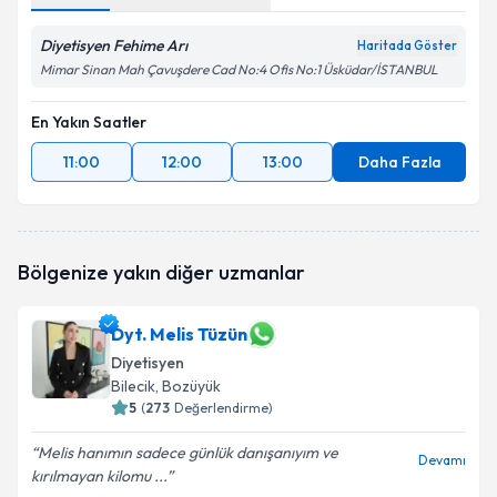
Diyetisyen Fehime Arı
Haritada Göster
Mimar Sinan Mah Çavuşdere Cad No:4 Ofis No:1 Üsküdar/İSTANBUL
En Yakın Saatler
11:00
12:00
13:00
Daha Fazla
Bölgenize yakın diğer uzmanlar
Dyt. Melis Tüzün
Diyetisyen
Bilecik
, Bozüyük
5
(
273
Değerlendirme)
Melis hanımın sadece günlük danışanıyım ve
Devamı
kırılmayan kilomu ...