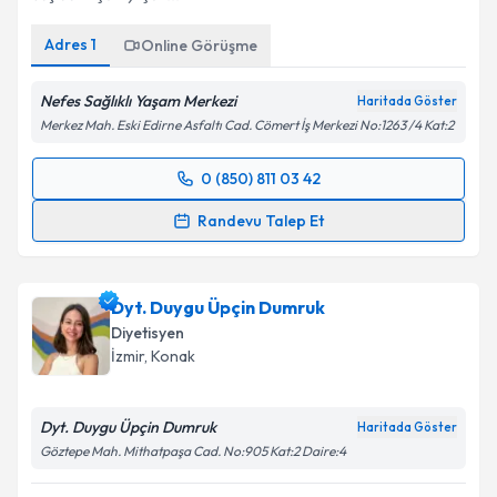
Adres
1
Online Görüşme
Nefes Sağlıklı Yaşam Merkezi
Haritada Göster
Merkez Mah. Eski Edirne Asfaltı Cad. Cömert İş Merkezi No:1263 /4 Kat:2
0 (850) 811 03 42
Randevu Takvimi Talebi
Randevu Talep Et
Dyt. Tuba Aydın
için randevu takvimi talebi oluşturun.
Size bu uzmandan randevu almanız için bir takvim
Dyt. Duygu Üpçin Dumruk
hazırlandığında e-posta ile bilgilendireceğiz.
Diyetisyen
E-posta Adresiniz
İzmir
, Konak
Dyt. Duygu Üpçin Dumruk
Haritada Göster
Göztepe Mah. Mithatpaşa Cad. No:905 Kat:2 Daire:4
Kişisel verilerimin işlenmesine ilişkin
Aydınlatma
Metni
'ni okudum ve kişisel verilerimin belirtilen