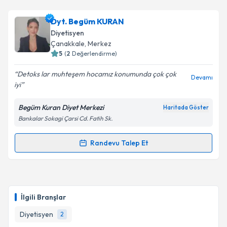
Dyt. Begüm KURAN
Diyetisyen
Çanakkale
, Merkez
5
(
2
Değerlendirme)
Detoks lar muhteşem hocamız konumunda çok çok
Devamı
iyi
Begüm Kuran Diyet Merkezi
Haritada Göster
Bankalar Sokagi Çarsi Cd. Fatih Sk.
Randevu Talep Et
Randevu Takvimi Talebi
Dyt. Begüm KURAN
için randevu takvimi talebi
oluşturun. Size bu uzmandan randevu almanız için bir
İlgili Branşlar
takvim hazırlandığında e-posta ile bilgilendireceğiz.
Diyetisyen
2
E-posta Adresiniz