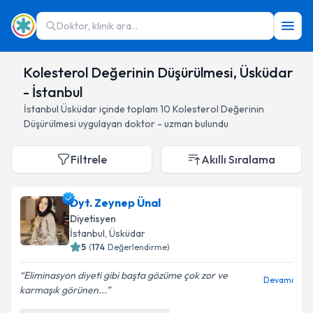
Doktor, klinik ara...
Kolesterol Değerinin Düşürülmesi, Üsküdar
- İstanbul
İstanbul
Üsküdar
içinde toplam
10
Kolesterol Değerinin
Düşürülmesi
uygulayan doktor - uzman bulundu
Filtrele
Akıllı Sıralama
Dyt. Zeynep Ünal
Diyetisyen
İstanbul
, Üsküdar
5
(
174
Değerlendirme)
Eliminasyon diyeti gibi başta gözüme çok zor ve
Devamı
karmaşık görünen...