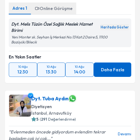
Adres
1
Online Görüşme
Dyt. Melis Tüzün Özel Sağlık Meslek Hizmet
Haritada Göster
Birimi
Yeni Monter sk. Seyhan İş Merkezi No:13 Kat:2 Daire:5, 11100
Bozüyük/Bilecik
En Yakın Saatler
10 Ağu
10 Ağu
10 Ağu
Daha Fazla
12:30
13:30
14:00
Dyt. Tuba Aydın
Diyetisyen
İstanbul
, Arnavutköy
5
(
291
Değerlendirme)
Evlenmeden öncede gidiyordum evlendim tekrar
Devamı
başladım çok iyi çok...