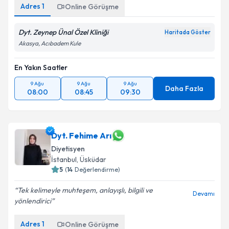
Adres
1
Online Görüşme
Dyt. Zeynep Ünal Özel Kliniği
Haritada Göster
Akasya, Acıbadem Kule
En Yakın Saatler
9 Ağu
9 Ağu
9 Ağu
Daha Fazla
08:00
08:45
09:30
Dyt. Fehime Arı
Diyetisyen
İstanbul
, Üsküdar
5
(
14
Değerlendirme)
Tek kelimeyle muhteşem, anlayışlı, bilgili ve
Devamı
yönlendirici
Adres
1
Online Görüşme