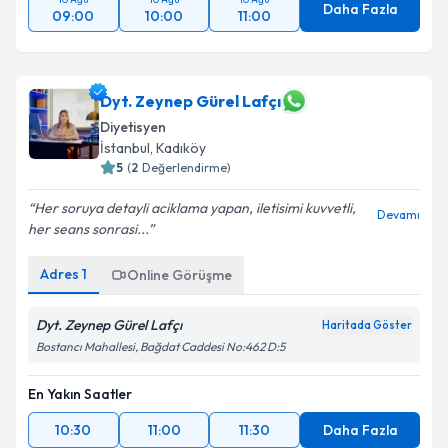
Daha Fazla
09:00
10:00
11:00
Dyt. Zeynep Gürel Lafçı
Diyetisyen
İstanbul
, Kadıköy
5
(
2
Değerlendirme)
Her soruya detayli aciklama yapan, iletisimi kuvvetli,
Devamı
her seans sonrasi...
Adres
1
Online Görüşme
Dyt. Zeynep Gürel Lafçı
Haritada Göster
Bostancı Mahallesi, Bağdat Caddesi No:462 D:5
En Yakın Saatler
10:30
11:00
11:30
Daha Fazla