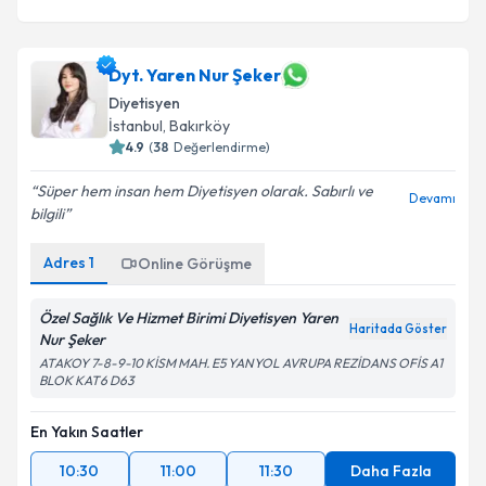
Dyt. Yaren Nur Şeker
Diyetisyen
İstanbul
, Bakırköy
4.9
(
38
Değerlendirme)
Süper hem insan hem Diyetisyen olarak. Sabırlı ve
Devamı
bilgili
Adres
1
Online Görüşme
Özel Sağlık Ve Hizmet Birimi Diyetisyen Yaren
Haritada Göster
Nur Şeker
ATAKOY 7-8-9-10 KİSM MAH. E5 YANYOL AVRUPA REZİDANS OFİS A1
BLOK KAT6 D63
En Yakın Saatler
10:30
11:00
11:30
Daha Fazla