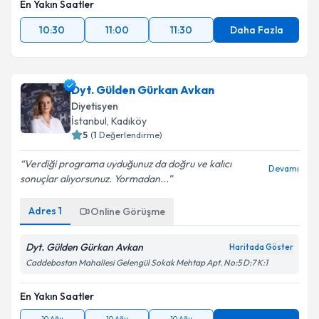
En Yakın Saatler
kapsamda işlenmesini kabul ediyorum.
10:30
11:00
11:30
Daha Fazla
Takvim Talebini Gönder
Dyt. Gülden Gürkan Avkan
Diyetisyen
İstanbul
, Kadıköy
5
(
1
Değerlendirme)
Verdiği programa uyduğunuz da doğru ve kalıcı
Devamı
sonuçlar alıyorsunuz. Yormadan...
Adres
1
Online Görüşme
Dyt. Gülden Gürkan Avkan
Haritada Göster
Caddebostan Mahallesi Gelengül Sokak Mehtap Apt. No:5 D:7 K:1
En Yakın Saatler
10 Ağu
10 Ağu
10 Ağu