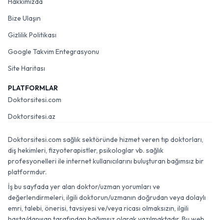
Hakkımızda
Bize Ulaşın
Gizlilik Politikası
Google Takvim Entegrasyonu
Site Haritası
PLATFORMLAR
Doktorsitesi.com
Doktorsitesi.az
Doktorsitesi.com sağlık sektöründe hizmet veren tıp doktorları,
diş hekimleri, fizyoterapistler, psikologlar vb. sağlık
profesyonelleri ile internet kullanıcılarını buluşturan bağımsız bir
platformdur.
İş bu sayfada yer alan doktor/uzman yorumları ve
değerlendirmeleri, ilgili doktorun/uzmanın doğrudan veya dolaylı
emri, talebi, önerisi, tavsiyesi ve/veya ricası olmaksızın, ilgili
hasta/danışan tarafından bağımsız olarak yazılmaktadır. Bu web