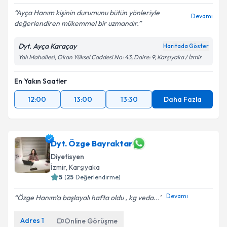
Ayça Hanım kişinin durumunu bütün yönleriyle
Devamı
değerlendiren mükemmel bir uzmandır.
Dyt. Ayça Karaçay
Haritada Göster
Yalı Mahallesi, Okan Yüksel Caddesi No: 43, Daire: 9, Karşıyaka / İzmir
En Yakın Saatler
12:00
13:00
13:30
Daha Fazla
Dyt. Özge Bayraktar
Diyetisyen
İzmir
, Karşıyaka
5
(
25
Değerlendirme)
Devamı
Özge Hanım'a başlayalı hafta oldu , kg veda...
Adres
1
Online Görüşme