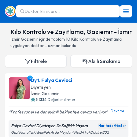
Doktor, klinik ara...
Kilo Kontrolü ve Zayıflama, Gaziemir - İzmir
İzmir
Gaziemir
içinde toplam
10
Kilo Kontrolü ve Zayıflama
uygulayan doktor - uzman bulundu
Filtrele
Akıllı Sıralama
Dyt. Fulya Cevizci
Diyetisyen
İzmir
, Gaziemir
5
(
334
Değerlendirme)
Devamı
Profesyonel ve deneyimli beklentiye cevap veriyor
Fulya Cevizci Diyetisyen ile Sağlıklı Yaşam
Haritada Göster
Gazi Mahallesi Abdullah Arda Meydani No:34 kat:2 daire:202