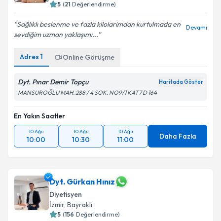
5
(
21
Değerlendirme)
Sağlıklı beslenme ve fazla kilolarimdan kurtulmada en
Devamı
sevdiğim uzman yaklaşımı...
Adres
1
Online Görüşme
Dyt. Pınar Demir Topçu
Haritada Göster
MANSUROĞLU MAH. 288 / 4 SOK. NO9/1 KAT7 D 164
En Yakın Saatler
10 Ağu
10 Ağu
10 Ağu
Daha Fazla
10:00
10:30
11:00
Dyt. Gürkan Hınız
Diyetisyen
İzmir
, Bayraklı
5
(
156
Değerlendirme)