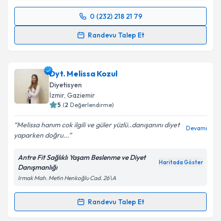
0 (232) 218 21 79
Randevu Takvimi Talebi
Randevu Talep Et
Dyt. Fulya Cevizci
için randevu takvimi talebi
oluşturun. Size bu uzmandan randevu almanız için bir
Dyt. Melissa Kozul
takvim hazırlandığında e-posta ile bilgilendireceğiz.
Diyetisyen
E-posta Adresiniz
İzmir
, Gaziemir
5
(
2
Değerlendirme)
Melissa hanım cok ilgili ve güler yüzlü..danışanını diyet
Devamı
yaparken doğru...
Kişisel verilerimin işlenmesine ilişkin
Aydınlatma
Metni
'ni okudum ve kişisel verilerimin belirtilen
Antre Fit Sağlıklı Yaşam Beslenme ve Diyet
kapsamda işlenmesini kabul ediyorum.
Haritada Göster
Danışmanlığı
Irmak Mah. Metin Henkoğlu Cad. 26\A
Takvim Talebini Gönder
Randevu Talep Et
Randevu Takvimi Talebi