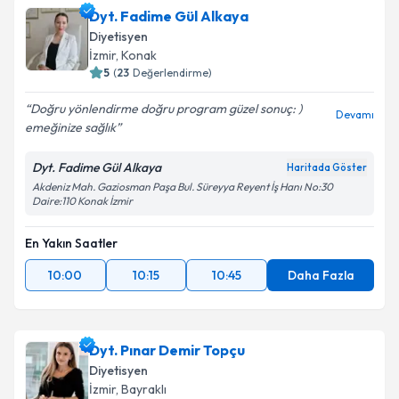
Dyt. Fadime Gül Alkaya
Diyetisyen
İzmir
, Konak
5
(
23
Değerlendirme)
Doğru yönlendirme doğru program güzel sonuç: )
Devamı
emeğinize sağlık
Dyt. Fadime Gül Alkaya
Haritada Göster
Akdeniz Mah. Gaziosman Paşa Bul. Süreyya Reyent İş Hanı No:30
Daire:110 Konak İzmir
En Yakın Saatler
10:00
10:15
10:45
Daha Fazla
Dyt. Pınar Demir Topçu
Diyetisyen
İzmir
, Bayraklı