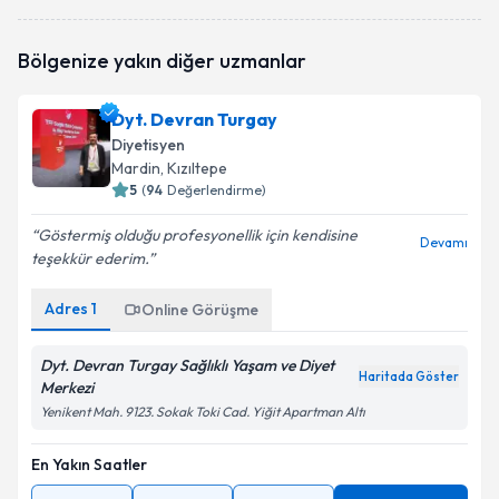
Dyt. Melissa Kozul
için randevu takvimi talebi
Bölgenize yakın diğer uzmanlar
oluşturun. Size bu uzmandan randevu almanız için bir
takvim hazırlandığında e-posta ile bilgilendireceğiz.
Dyt. Devran Turgay
E-posta Adresiniz
Diyetisyen
Mardin
, Kızıltepe
5
(
94
Değerlendirme)
Göstermiş olduğu profesyonellik için kendisine
Kişisel verilerimin işlenmesine ilişkin
Aydınlatma
Devamı
teşekkür ederim.
Metni
'ni okudum ve kişisel verilerimin belirtilen
kapsamda işlenmesini kabul ediyorum.
Adres
1
Online Görüşme
Takvim Talebini Gönder
Dyt. Devran Turgay Sağlıklı Yaşam ve Diyet
Haritada Göster
Merkezi
Yenikent Mah. 9123. Sokak Toki Cad. Yiğit Apartman Altı
En Yakın Saatler