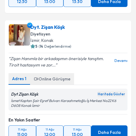
12:30
13:00
13:30
Daha Fazla
Dyt. Zişan Köşk
Diyetisyen
İzmir
, Konak
5
(
14
Değerlendirme)
Zişan Hanımla bir arkadaşımın önerisiyle tanıştım.
Devamı
Tiroit hastasıyım ve zor...
Adres
1
Online Görüşme
Dyt Zişan Köşk
Haritada Göster
İsmet Kaptan Şair Eşref Bulvarı Karaahmetoğlu İş Merkezi No22 K6
D608 Konak İzmir
En Yakın Saatler
11 Ağu
11 Ağu
11 Ağu
Daha Fazla
11:00
12:00
13:00