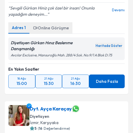
Sevgili Gürkan Hiniz çok özel bir insan! Onunla
Devamı
yaşadığım deneyim...
Adres
1
Online Görüşme
Diyetisyen Gürkan Hınız Beslenme
Haritada Göster
Danışmanlığı
Avcılar Exclusive, Mansuroğlu Mah. 288/4 Sok. No:9/1 A Blok D:75
En Yakın Saatler
18 Ağu
21 Ağu
21 Ağu
Daha Fazla
15:00
15:30
16:30
Dyt. Ayça Karaçay
Diyetisyen
İzmir
, Karşıyaka
5
(
16
Değerlendirme)