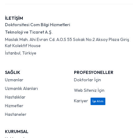
İLETİŞİM
Doktorsitesi Com Bilgi Hizmetleri
Teknoloji ve Ticaret A.Ş.
Maslak Mah. Ahi Evran Cd. A.O.S 55 Sokak No:2 Aksoy Plaza Giriş
Kat Kolektif House
İstanbul, Türkiye
SAĞLIK
PROFESYONELLER
Uzmanlar
Doktorlar İçin
Uzmanlık Alanları
Web Siteniz İçin
Hastalıklar
Kariyer
İşe Alım
Hizmetler
Hastaneler
KURUMSAL