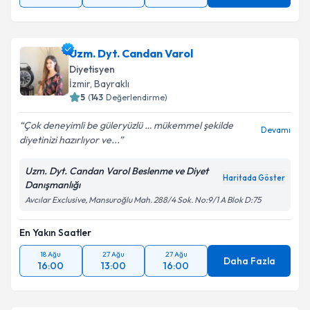
Uzm. Dyt. Candan Varol
Diyetisyen
İzmir
, Bayraklı
5
(
143
Değerlendirme)
Çok deneyimli be güleryüzlü … mükemmel şekilde
Devamı
diyetinizi hazırlıyor ve...
Uzm. Dyt. Candan Varol Beslenme ve Diyet
Haritada Göster
Danışmanlığı
Avcılar Exclusive, Mansuroğlu Mah. 288/4 Sok. No:9/1 A Blok D:75
En Yakın Saatler
18 Ağu
27 Ağu
27 Ağu
Daha Fazla
16:00
13:00
16:00