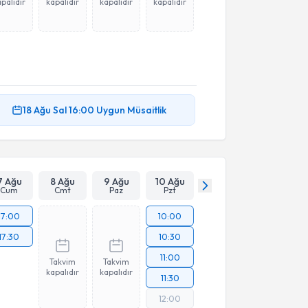
palıdır
kapalıdır
kapalıdır
kapalıdır
18 Ağu
Sal
16:00
Uygun Müsaitlik
7 Ağu
8 Ağu
9 Ağu
10 Ağu
Cum
Cmt
Paz
Pzt
17:00
10:00
17:30
10:30
11:00
Takvim
Takvim
kapalıdır
kapalıdır
11:30
12:00