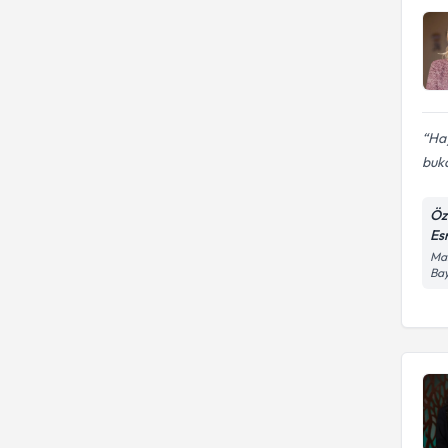
Hay
buka
Öz
Es
Man
Bay