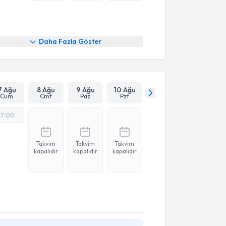
Daha Fazla Göster
7 Ağu
8 Ağu
9 Ağu
10 Ağu
Cum
Cmt
Paz
Pzt
17:00
Takvim
Takvim
Takvim
kapalıdır
kapalıdır
kapalıdır