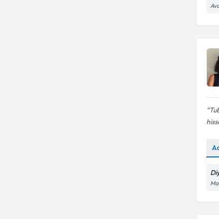
Avc
Kadın hastalıklarında
beslenme
Tu
hiss
A
Di
Man