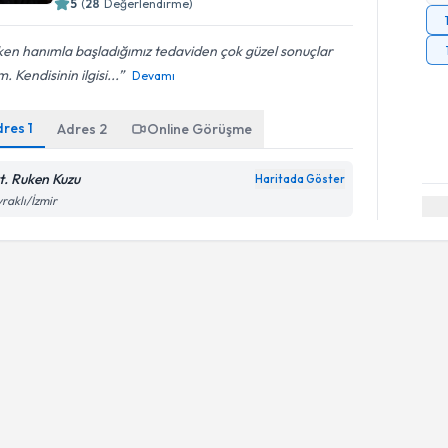
5
(
28
Değerlendirme)
en hanımla başladığımız tedaviden çok güzel sonuçlar
m. Kendisinin ilgisi...
Devamı
dres
1
Adres
2
Online Görüşme
t. Ruken Kuzu
Haritada Göster
raklı/İzmir