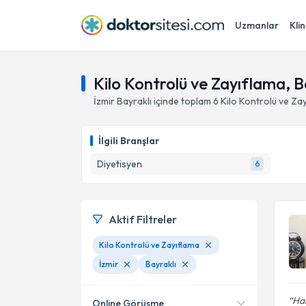
Uzmanlar
Klin
Kilo Kontrolü ve Zayıflama, Ba
İzmir
Bayraklı
içinde toplam
6
Kilo Kontrolü ve Za
İlgili Branşlar
Diyetisyen
6
Aktif Filtreler
Kilo Kontrolü ve Zayıflama
İzmir
Bayraklı
Har
Online Görüşme