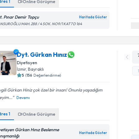
dres
1
Online Görüşme
t. Pınar Demir Topçu
Haritada Göster
NSUROĞLU MAH. 288 / 4 SOK. NO9/1 KAT7 D 164
Dyt. Gürkan Hınız
Diyetisyen
İzmir
, Bayraklı
5
(
156
Değerlendirme)
gili Gürkan Hiniz çok özel bir insan! Onunla yaşadığım
eyim...
Devamı
dres
1
Online Görüşme
yetisyen Gürkan Hınız Beslenme
Haritada Göster
nışmanlığı