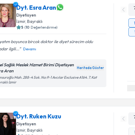
Dyt. Esra Aran
Diyetisyen
İzmir
, Bayraklı
5
(
10
Değerlendirme)
atım boyunca bircok doktor ile diyet sürecim oldu
dar ilgili...
Devamı
el Sağlık Meslek Hizmet Birimi Diyetisyen
Haritada Göster
ra Aran
suroğlu Mah. 288-4 Sok. No:9-1 Avcılar Exclusive A164. 7. Kat
raklı İzmir
Dyt. Ruken Kuzu
Diyetisyen
İzmir
, Bayraklı