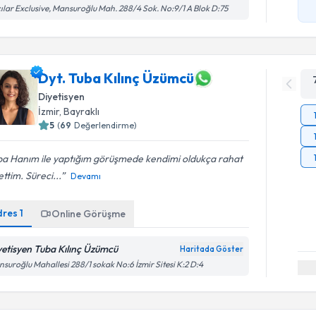
ılar Exclusive, Mansuroğlu Mah. 288/4 Sok. No:9/1 A Blok D:75
Dyt. Tuba Kılınç Üzümcü
Diyetisyen
İzmir
, Bayraklı
5
(
69
Değerlendirme)
ba Hanım ile yaptığım görüşmede kendimi oldukça rahat
ettim. Süreci...
Devamı
dres
1
Online Görüşme
yetisyen Tuba Kılınç Üzümcü
Haritada Göster
suroğlu Mahallesi 288/1 sokak No:6 İzmir Sitesi K:2 D:4