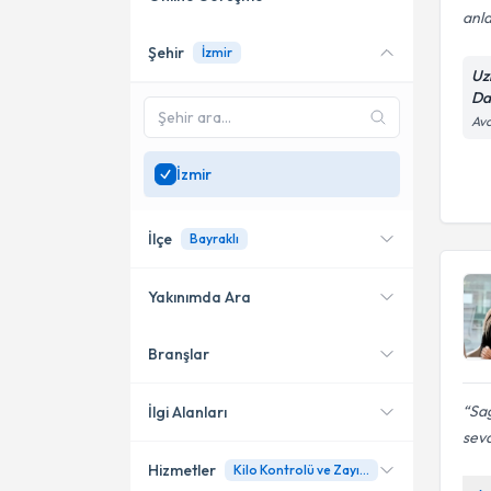
anla
Şehir
İzmir
Online danışmanlık sunan
Uz
uzmanları göster
Da
Avc
Sadece
İzmir
bölgesinde
uzman ara
İzmir
İlçe
Bayraklı
Yakınımda Ara
Branşlar
Konumuma yakın uzmanları
Bayraklı
göster
Konak
Sağ
İlgi Alanları
sevd
Karşıyaka
Hizmetler
Kilo Kontrolü ve Zayıflama
Diyetisyen