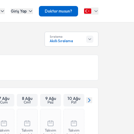
Giriş Yap
Doktor musun?
Sıralama
Akıllı Sıralama
7 Ağu
8 Ağu
9 Ağu
10 Ağu
Cum
Cmt
Paz
Pzt
Takvim
Takvim
Takvim
Takvim