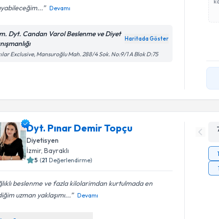
ka
yabileceğim...
Devamı
m. Dyt. Candan Varol Beslenme ve Diyet
Haritada Göster
nışmanlığı
ılar Exclusive, Mansuroğlu Mah. 288/4 Sok. No:9/1 A Blok D:75
Dyt. Pınar Demir Topçu
Diyetisyen
İzmir
, Bayraklı
5
(
21
Değerlendirme)
lıklı beslenme ve fazla kilolarimdan kurtulmada en
iğim uzman yaklaşımı...
Devamı