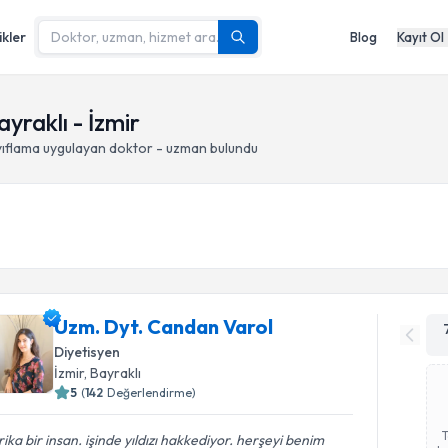
ikler
Blog
Kayıt Ol
yraklı - İzmir
yıflama
uygulayan doktor - uzman bulundu
Uzm. Dyt. Candan Varol
Diyetisyen
İzmir
, Bayraklı
5
(
142
Değerlendirme)
ika bir insan. işinde yıldızı hakkediyor. herşeyi benim