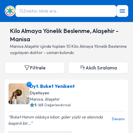
Doktor, klinik ara...
Kilo Almaya Yönelik Beslenme, Alaşehir -
Manisa
Manisa
Alaşehir
içinde toplam
10
Kilo Almaya Yönelik Beslenme
uygulayan doktor - uzman bulundu
Filtrele
Akıllı Sıralama
Dyt. Buket Yenikent
Diyetisyen
Manisa
, Alaşehir
5
(
65
Değerlendirme)
Buket Hanım oldukça kibar, güler yüzlü ve alanında
Devamı
başarılı bir...