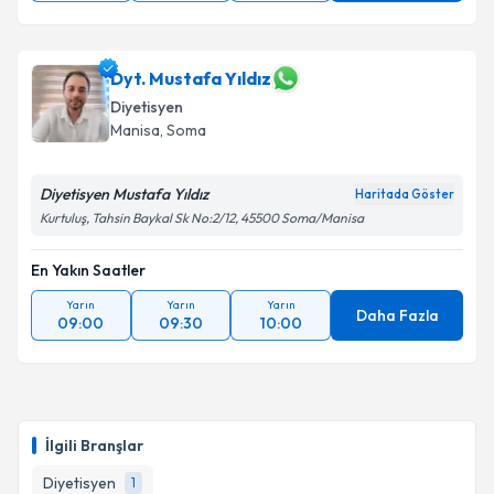
Dyt. Mustafa Yıldız
Diyetisyen
Manisa
, Soma
Diyetisyen Mustafa Yıldız
Haritada Göster
Kurtuluş, Tahsin Baykal Sk No:2/12, 45500 Soma/Manisa
En Yakın Saatler
Yarın
Yarın
Yarın
Daha Fazla
09:00
09:30
10:00
İlgili Branşlar
Diyetisyen
1