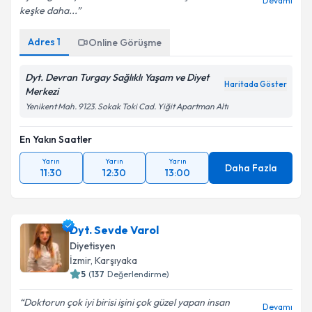
Devamı
keşke daha...
Adres
1
Online Görüşme
Dyt. Devran Turgay Sağlıklı Yaşam ve Diyet
Haritada Göster
Merkezi
Yenikent Mah. 9123. Sokak Toki Cad. Yiğit Apartman Altı
En Yakın Saatler
Yarın
Yarın
Yarın
Daha Fazla
11:30
12:30
13:00
Dyt. Sevde Varol
Diyetisyen
İzmir
, Karşıyaka
5
(
137
Değerlendirme)
Doktorun çok iyi birisi işini çok güzel yapan insan
Devamı