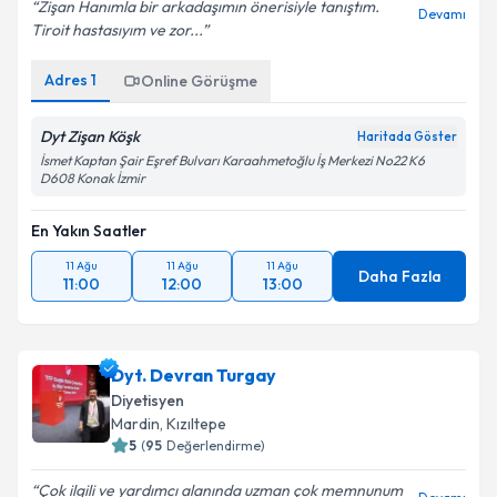
Zişan Hanımla bir arkadaşımın önerisiyle tanıştım.
Devamı
Tiroit hastasıyım ve zor...
Adres
1
Online Görüşme
Dyt Zişan Köşk
Haritada Göster
İsmet Kaptan Şair Eşref Bulvarı Karaahmetoğlu İş Merkezi No22 K6
D608 Konak İzmir
En Yakın Saatler
11 Ağu
11 Ağu
11 Ağu
Daha Fazla
11:00
12:00
13:00
Dyt. Devran Turgay
Diyetisyen
Mardin
, Kızıltepe
5
(
95
Değerlendirme)
Çok ilgili ve yardımcı alanında uzman çok memnunum