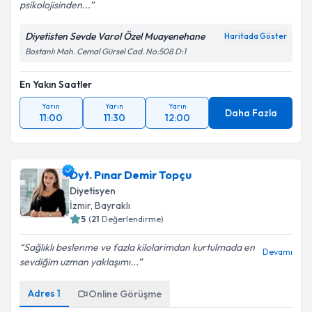
psikolojisinden...
Diyetisten Sevde Varol Özel Muayenehane
Haritada Göster
Bostanlı Mah. Cemal Gürsel Cad. No:508 D:1
En Yakın Saatler
Yarın
Yarın
Yarın
Daha Fazla
11:00
11:30
12:00
Dyt. Pınar Demir Topçu
Diyetisyen
İzmir
, Bayraklı
5
(
21
Değerlendirme)
Sağlıklı beslenme ve fazla kilolarimdan kurtulmada en
Devamı
sevdiğim uzman yaklaşımı...
Adres
1
Online Görüşme