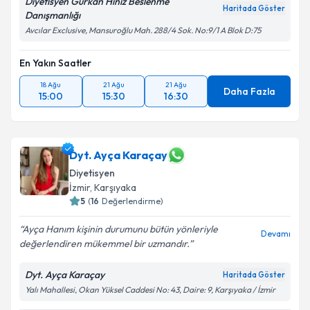
Diyetisyen Gürkan Hınız Beslenme
Haritada Göster
Danışmanlığı
Avcılar Exclusive, Mansuroğlu Mah. 288/4 Sok. No:9/1 A Blok D:75
En Yakın Saatler
18 Ağu
21 Ağu
21 Ağu
Daha Fazla
15:00
15:30
16:30
Dyt. Ayça Karaçay
Diyetisyen
İzmir
, Karşıyaka
5
(
16
Değerlendirme)
Ayça Hanım kişinin durumunu bütün yönleriyle
Devamı
değerlendiren mükemmel bir uzmandır.
Dyt. Ayça Karaçay
Haritada Göster
Yalı Mahallesi, Okan Yüksel Caddesi No: 43, Daire: 9, Karşıyaka / İzmir