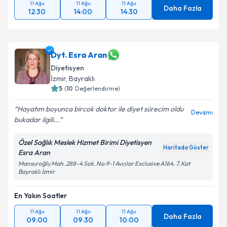
11 Ağu
11 Ağu
11 Ağu
Daha Fazla
12:30
14:00
14:30
Dyt. Esra Aran
Diyetisyen
İzmir
, Bayraklı
5
(
10
Değerlendirme)
Hayatım boyunca bircok doktor ile diyet sürecim oldu
Devamı
bukadar ilgili...
Özel Sağlık Meslek Hizmet Birimi Diyetisyen
Haritada Göster
Esra Aran
Mansuroğlu Mah. 288-4 Sok. No:9-1 Avcılar Exclusive A164. 7. Kat
Bayraklı İzmir
En Yakın Saatler
11 Ağu
11 Ağu
11 Ağu
Daha Fazla
09:00
09:30
10:00