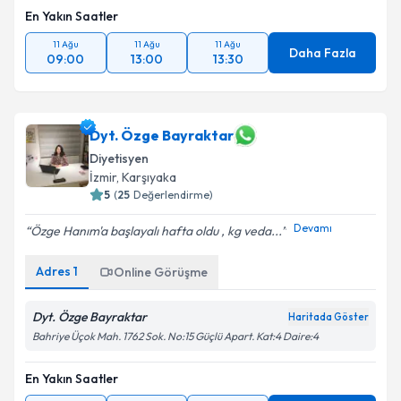
En Yakın Saatler
11 Ağu
11 Ağu
11 Ağu
Daha Fazla
09:00
13:00
13:30
Dyt. Özge Bayraktar
Diyetisyen
İzmir
, Karşıyaka
5
(
25
Değerlendirme)
Devamı
Özge Hanım'a başlayalı hafta oldu , kg veda...
Adres
1
Online Görüşme
Dyt. Özge Bayraktar
Haritada Göster
Bahriye Üçok Mah. 1762 Sok. No:15 Güçlü Apart. Kat:4 Daire:4
En Yakın Saatler