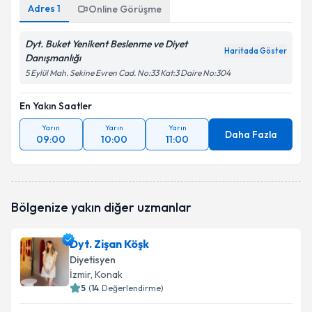
Adres
1
Online Görüşme
Dyt. Buket Yenikent Beslenme ve Diyet
Haritada Göster
Danışmanlığı
5 Eylül Mah. Sekine Evren Cad. No:33 Kat:3 Daire No:304
En Yakın Saatler
Yarın
Yarın
Yarın
Daha Fazla
09:00
10:00
11:00
Bölgenize yakın diğer uzmanlar
Dyt. Zişan Köşk
Diyetisyen
İzmir
, Konak
5
(
14
Değerlendirme)