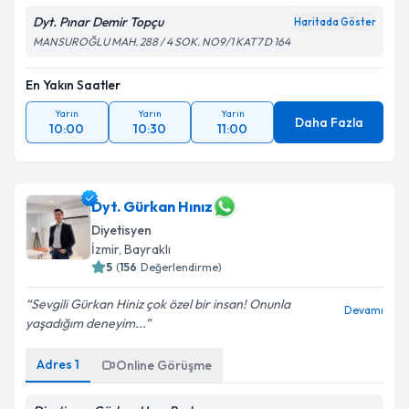
Dyt. Pınar Demir Topçu
Haritada Göster
MANSUROĞLU MAH. 288 / 4 SOK. NO9/1 KAT7 D 164
En Yakın Saatler
Yarın
Yarın
Yarın
Daha Fazla
10:00
10:30
11:00
Dyt. Gürkan Hınız
Diyetisyen
İzmir
, Bayraklı
5
(
156
Değerlendirme)
Sevgili Gürkan Hiniz çok özel bir insan! Onunla
Devamı
yaşadığım deneyim...
Adres
1
Online Görüşme