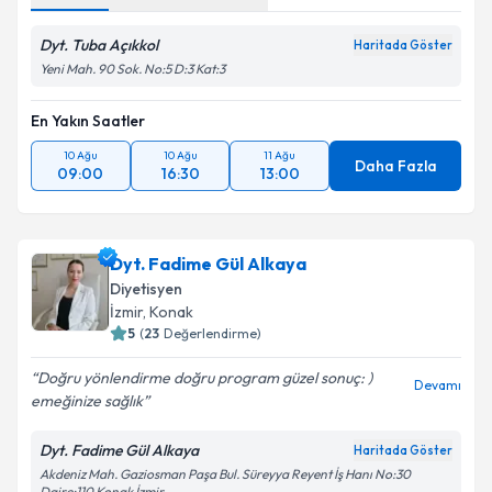
Dyt. Tuba Açıkkol
Haritada Göster
Yeni Mah. 90 Sok. No:5 D:3 Kat:3
En Yakın Saatler
10 Ağu
10 Ağu
11 Ağu
Daha Fazla
09:00
16:30
13:00
Dyt. Fadime Gül Alkaya
Diyetisyen
İzmir
, Konak
5
(
23
Değerlendirme)
Doğru yönlendirme doğru program güzel sonuç: )
Devamı
emeğinize sağlık
Dyt. Fadime Gül Alkaya
Haritada Göster
Akdeniz Mah. Gaziosman Paşa Bul. Süreyya Reyent İş Hanı No:30
Daire:110 Konak İzmir