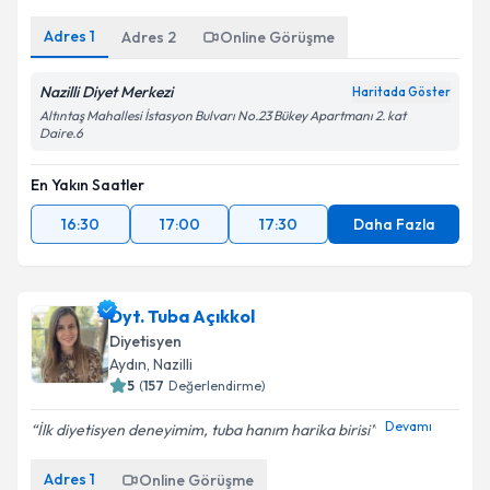
Adres
1
Adres
2
Online Görüşme
Nazilli Diyet Merkezi
Haritada Göster
Altıntaş Mahallesi İstasyon Bulvarı No.23 Bükey Apartmanı 2. kat
Daire.6
En Yakın Saatler
16:30
17:00
17:30
Daha Fazla
Dyt. Tuba Açıkkol
Diyetisyen
Aydın
, Nazilli
5
(
157
Değerlendirme)
Devamı
İlk diyetisyen deneyimim, tuba hanım harika birisi
Adres
1
Online Görüşme