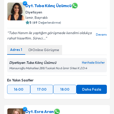
Dyt. Tuba Kılınç Üzümcü
Diyetisyen
İzmir
, Bayraklı
5
(
69
Değerlendirme)
Tuba Hanım ile yaptığım görüşmede kendimi oldukça
Devamı
rahat hissettim. Süreci...
Adres
1
Online Görüşme
Diyetisyen Tuba Kılınç Üzümcü
Haritada Göster
Mansuroğlu Mahallesi 288/1 sokak No:6 İzmir Sitesi K:2 D:4
En Yakın Saatler
16:00
17:00
18:00
Daha Fazla
Dyt. Esra Aran