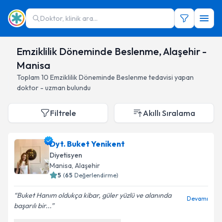
Doktor, klinik ara...
Emziklilik Döneminde Beslenme, Alaşehir -
Manisa
Toplam
10
Emziklilik Döneminde Beslenme
tedavisi yapan
doktor - uzman bulundu
Filtrele
Akıllı Sıralama
Dyt. Buket Yenikent
Diyetisyen
Manisa
, Alaşehir
5
(
65
Değerlendirme)
Buket Hanım oldukça kibar, güler yüzlü ve alanında
Devamı
başarılı bir...