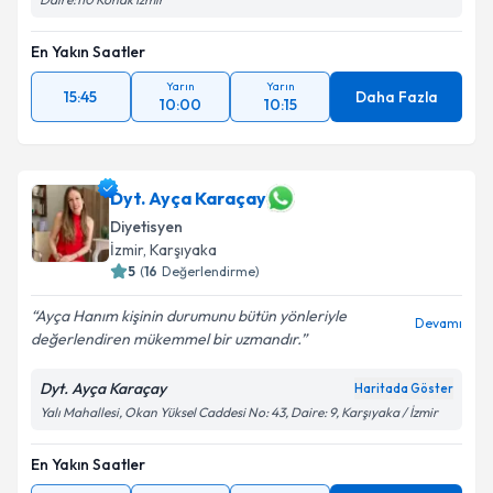
En Yakın Saatler
Yarın
Yarın
15:45
Daha Fazla
10:00
10:15
Dyt. Ayça Karaçay
Diyetisyen
İzmir
, Karşıyaka
5
(
16
Değerlendirme)
Ayça Hanım kişinin durumunu bütün yönleriyle
Devamı
değerlendiren mükemmel bir uzmandır.
Dyt. Ayça Karaçay
Haritada Göster
Yalı Mahallesi, Okan Yüksel Caddesi No: 43, Daire: 9, Karşıyaka / İzmir
En Yakın Saatler