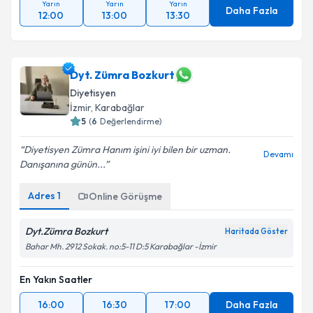
Yarın
Yarın
Yarın
Daha Fazla
12:00
13:00
13:30
Dyt. Zümra Bozkurt
Diyetisyen
İzmir
, Karabağlar
5
(
6
Değerlendirme)
Diyetisyen Zümra Hanım işini iyi bilen bir uzman.
Devamı
Danışanına günün...
Adres
1
Online Görüşme
Dyt.Zümra Bozkurt
Haritada Göster
Bahar Mh. 2912 Sokak. no:5-11 D:5 Karabağlar -İzmir
En Yakın Saatler
16:00
16:30
17:00
Daha Fazla