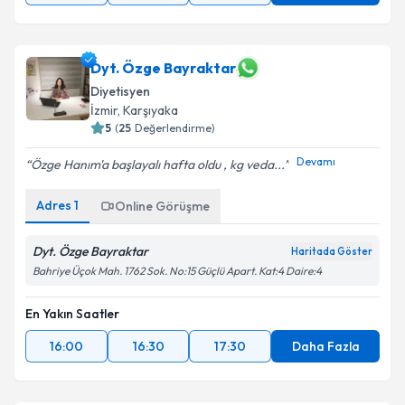
Dyt. Özge Bayraktar
Diyetisyen
İzmir
, Karşıyaka
5
(
25
Değerlendirme)
Devamı
Özge Hanım'a başlayalı hafta oldu , kg veda...
Adres
1
Online Görüşme
Dyt. Özge Bayraktar
Haritada Göster
Bahriye Üçok Mah. 1762 Sok. No:15 Güçlü Apart. Kat:4 Daire:4
En Yakın Saatler
16:00
16:30
17:30
Daha Fazla