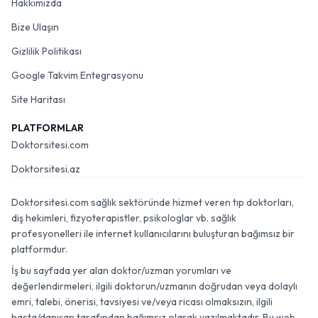
Hakkımızda
Bize Ulaşın
Gizlilik Politikası
Google Takvim Entegrasyonu
Site Haritası
PLATFORMLAR
Doktorsitesi.com
Doktorsitesi.az
Doktorsitesi.com sağlık sektöründe hizmet veren tıp doktorları,
diş hekimleri, fizyoterapistler, psikologlar vb. sağlık
profesyonelleri ile internet kullanıcılarını buluşturan bağımsız bir
platformdur.
İş bu sayfada yer alan doktor/uzman yorumları ve
değerlendirmeleri, ilgili doktorun/uzmanın doğrudan veya dolaylı
emri, talebi, önerisi, tavsiyesi ve/veya ricası olmaksızın, ilgili
hasta/danışan tarafından bağımsız olarak yazılmaktadır. Bu web