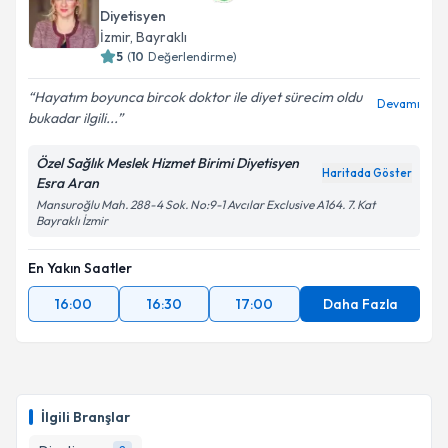
Diyetisyen
İzmir
, Bayraklı
5
(
10
Değerlendirme)
Hayatım boyunca bircok doktor ile diyet sürecim oldu
Devamı
bukadar ilgili...
Özel Sağlık Meslek Hizmet Birimi Diyetisyen
Haritada Göster
Esra Aran
Mansuroğlu Mah. 288-4 Sok. No:9-1 Avcılar Exclusive A164. 7. Kat
Bayraklı İzmir
En Yakın Saatler
16:00
16:30
17:00
Daha Fazla
İlgili Branşlar