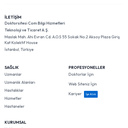
İLETİŞİM
Doktorsitesi Com Bilgi Hizmetleri
Teknoloji ve Ticaret A.Ş.
Maslak Mah. Ahi Evran Cd. A.O.S 55 Sokak No:2 Aksoy Plaza Giriş
Kat Kolektif House
İstanbul, Türkiye
SAĞLIK
PROFESYONELLER
Uzmanlar
Doktorlar İçin
Uzmanlık Alanları
Web Siteniz İçin
Hastalıklar
Kariyer
İşe Alım
Hizmetler
Hastaneler
KURUMSAL