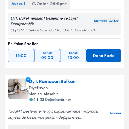
Adres
1
Online Görüşme
Dyt. Buket Yenikent Beslenme ve Diyet
Haritada Göster
Danışmanlığı
5 Eylül Mah. Sekine Evren Cad. No:33 Kat:3 Daire No:304
En Yakın Saatler
10 Ağu
10 Ağu
16:00
Daha Fazla
09:00
10:00
Dyt. Ramazan Bolkan
Diyetisyen
Manisa
, Alaşehir
4.8
(
12
Değerlendirme)
Sağlıklı beslenme ile ilgili bilgilendirmeler yapması
Devamı
sayesinde beslenme şeklimi değiştirmesi...