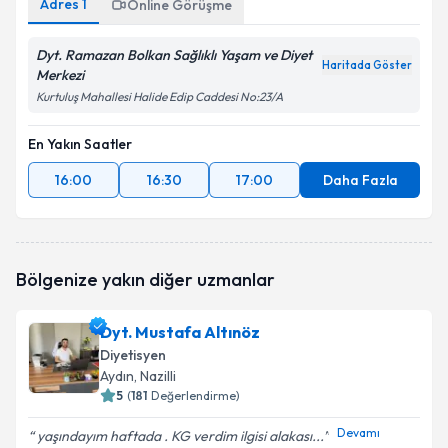
Adres
1
Online Görüşme
Dyt. Ramazan Bolkan Sağlıklı Yaşam ve Diyet
Haritada Göster
Merkezi
Kurtuluş Mahallesi Halide Edip Caddesi No:23/A
En Yakın Saatler
16:00
16:30
17:00
Daha Fazla
Bölgenize yakın diğer uzmanlar
Dyt. Mustafa Altınöz
Diyetisyen
Aydın
, Nazilli
5
(
181
Değerlendirme)
Devamı
yaşındayım haftada . KG verdim ilgisi alakası...