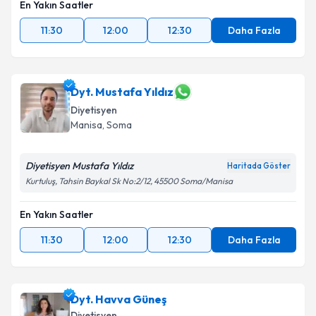
En Yakın Saatler
11:30
12:00
12:30
Daha Fazla
Dyt. Mustafa Yıldız
Diyetisyen
Manisa
, Soma
Diyetisyen Mustafa Yıldız
Haritada Göster
Kurtuluş, Tahsin Baykal Sk No:2/12, 45500 Soma/Manisa
En Yakın Saatler
11:30
12:00
12:30
Daha Fazla
Dyt. Havva Güneş
Diyetisyen