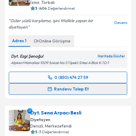
İzmir
, Torbalı
5
(
404
Değerlendirme)
Güler yüzlü karşılama, işini titizlikle yapan bir
Devamı
diyetisyen
Adres
1
Online Görüşme
Dyt. Ezgi Şenoğul
Haritada Göster
Alpkent Mahallesi 1009 Sokak No:1/1 İpekli Sitesi A Blok K:1 D:1
0 (850) 474 27 59
Randevu Takvimi Talebi
Randevu Talep Et
Dyt. Ezgi Şenoğul
için randevu takvimi talebi
oluşturun. Size bu uzmandan randevu almanız için bir
Dyt. Sena Arpacı Besli
takvim hazırlandığında e-posta ile bilgilendireceğiz.
Diyetisyen
E-posta Adresiniz
Denizli
, Merkezefendi
5
(
1
Değerlendirme)