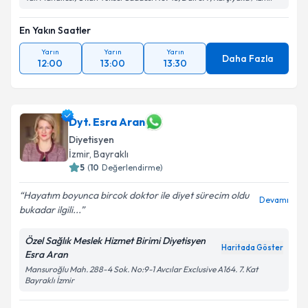
En Yakın Saatler
Yarın
Yarın
Yarın
Daha Fazla
12:00
13:00
13:30
Dyt. Esra Aran
Diyetisyen
İzmir
, Bayraklı
5
(
10
Değerlendirme)
Hayatım boyunca bircok doktor ile diyet sürecim oldu
Devamı
bukadar ilgili...
Özel Sağlık Meslek Hizmet Birimi Diyetisyen
Haritada Göster
Esra Aran
Mansuroğlu Mah. 288-4 Sok. No:9-1 Avcılar Exclusive A164. 7. Kat
Bayraklı İzmir