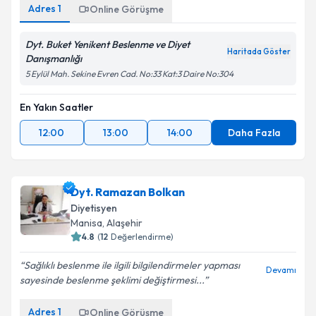
Adres
1
Online Görüşme
Dyt. Buket Yenikent Beslenme ve Diyet
Haritada Göster
Danışmanlığı
5 Eylül Mah. Sekine Evren Cad. No:33 Kat:3 Daire No:304
En Yakın Saatler
12:00
13:00
14:00
Daha Fazla
Dyt. Ramazan Bolkan
Diyetisyen
Manisa
, Alaşehir
4.8
(
12
Değerlendirme)
Sağlıklı beslenme ile ilgili bilgilendirmeler yapması
Devamı
sayesinde beslenme şeklimi değiştirmesi...
Adres
1
Online Görüşme