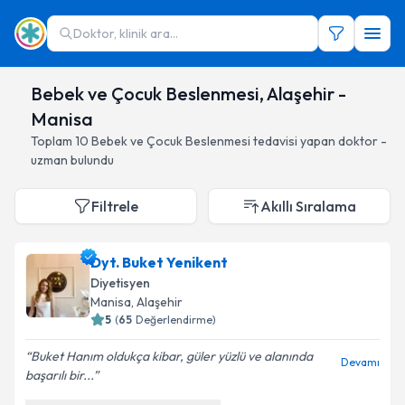
Doktor, klinik ara...
Bebek ve Çocuk Beslenmesi, Alaşehir -
Manisa
Toplam
10
Bebek ve Çocuk Beslenmesi
tedavisi yapan doktor -
uzman bulundu
Filtrele
Akıllı Sıralama
Dyt. Buket Yenikent
Diyetisyen
Manisa
, Alaşehir
5
(
65
Değerlendirme)
Buket Hanım oldukça kibar, güler yüzlü ve alanında
Devamı
başarılı bir...