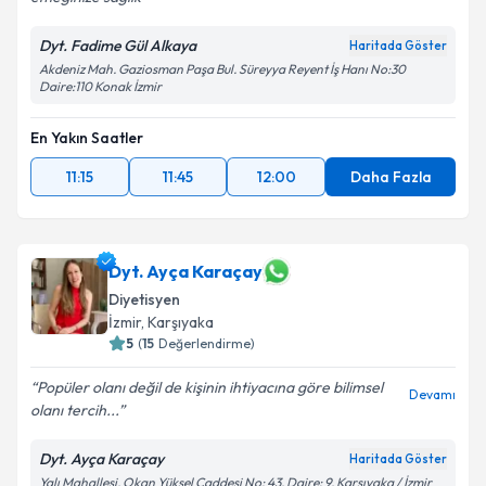
Dyt. Fadime Gül Alkaya
Haritada Göster
Akdeniz Mah. Gaziosman Paşa Bul. Süreyya Reyent İş Hanı No:30
Daire:110 Konak İzmir
En Yakın Saatler
11:15
11:45
12:00
Daha Fazla
Dyt. Ayça Karaçay
Diyetisyen
İzmir
, Karşıyaka
5
(
15
Değerlendirme)
Popüler olanı değil de kişinin ihtiyacına göre bilimsel
Devamı
olanı tercih...
Dyt. Ayça Karaçay
Haritada Göster
Yalı Mahallesi, Okan Yüksel Caddesi No: 43, Daire: 9, Karşıyaka / İzmir