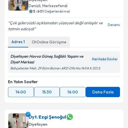
Denizli
, Merkezefendi
5
(
601
Değerlendirme)
Çok güleryüzlü açıklamaları yüzeysel değil anlaşılır ve
Devamı
tatmin ediciydi
Adres
1
Online Görüşme
Diyetisyen Havva Güneş Sağlıklı Yaşam ve
Haritada Göster
Diyet Merkezi
Bahçelievler Mah. 29 Ekim Bulvarı ARD Ofis No:141/A K:3 D:5
En Yakın Saatler
14:00
15:30
16:00
Daha Fazla
Dyt. Ezgi Şenoğul
Diyetisyen