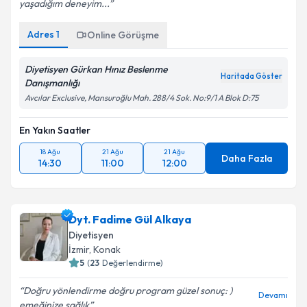
yaşadığım deneyim...
Adres
1
Online Görüşme
Diyetisyen Gürkan Hınız Beslenme
Haritada Göster
Danışmanlığı
Avcılar Exclusive, Mansuroğlu Mah. 288/4 Sok. No:9/1 A Blok D:75
En Yakın Saatler
18 Ağu
21 Ağu
21 Ağu
Daha Fazla
14:30
11:00
12:00
Dyt. Fadime Gül Alkaya
Diyetisyen
İzmir
, Konak
5
(
23
Değerlendirme)
Doğru yönlendirme doğru program güzel sonuç: )
Devamı
emeğinize sağlık