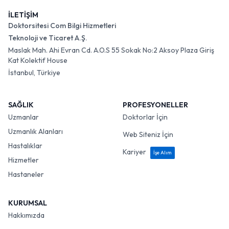
İLETİŞİM
Doktorsitesi Com Bilgi Hizmetleri
Teknoloji ve Ticaret A.Ş.
Maslak Mah. Ahi Evran Cd. A.O.S 55 Sokak No:2 Aksoy Plaza Giriş
Kat Kolektif House
İstanbul, Türkiye
SAĞLIK
PROFESYONELLER
Uzmanlar
Doktorlar İçin
Uzmanlık Alanları
Web Siteniz İçin
Hastalıklar
Kariyer
İşe Alım
Hizmetler
Hastaneler
KURUMSAL
Hakkımızda