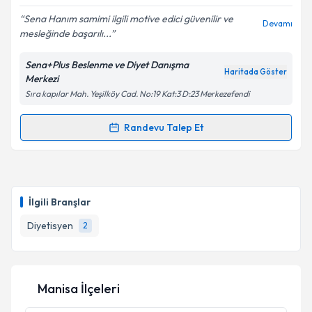
Sena Hanım samimi ilgili motive edici güvenilir ve
Devamı
mesleğinde başarılı...
Kişisel verilerimin işlenmesine ilişkin
Aydınlatma
Metni
'ni okudum ve kişisel verilerimin belirtilen
Sena+Plus Beslenme ve Diyet Danışma
kapsamda işlenmesini kabul ediyorum.
Haritada Göster
Merkezi
Sıra kapılar Mah. Yeşilköy Cad. No:19 Kat:3 D:23 Merkezefendi
Takvim Talebini Gönder
Randevu Talep Et
Randevu Takvimi Talebi
Dyt. Sena Arpacı Besli
için randevu takvimi talebi
oluşturun. Size bu uzmandan randevu almanız için bir
İlgili Branşlar
takvim hazırlandığında e-posta ile bilgilendireceğiz.
Diyetisyen
2
E-posta Adresiniz
Manisa İlçeleri
Kişisel verilerimin işlenmesine ilişkin
Aydınlatma