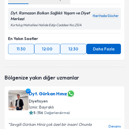
Dyt. Ramazan Bolkan Sağlıklı Yaşam ve Diyet
Haritada Göster
Merkezi
Kurtuluş Mahallesi Halide Edip Caddesi No:23/A
En Yakın Saatler
11:30
12:00
12:30
Daha Fazla
Bölgenize yakın diğer uzmanlar
Dyt. Gürkan Hınız
Diyetisyen
İzmir
, Bayraklı
5
(
156
Değerlendirme)
Sevgili Gürkan Hiniz çok özel bir insan! Onunla
Devamı