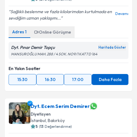
Sağlıklı beslenme ve fazla kilolarimdan kurtulmada en
Devamı
sevdiğim uzman yaklaşımı...
Adres
1
Online Görüşme
Dyt. Pınar Demir Topçu
Haritada Göster
MANSUROĞLU MAH. 288 / 4 SOK. NO9/1 KAT7 D 164
En Yakın Saatler
15:30
16:30
17:00
Daha Fazla
Dyt. Ecem Serim Demirer
Diyetisyen
İstanbul
,
Bakırköy
5
(
13
Değerlendirme)