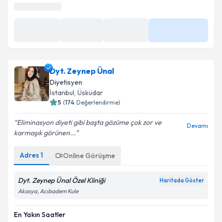
En Yakın Saatler
8 Ağu
8 Ağu
8 Ağu
Daha Fazla
09:00
09:30
12:00
Dyt. Zeynep Ünal
Diyetisyen
İstanbul
,
Üsküdar
5
(
174
Değerlendirme)
Eliminasyon diyeti gibi başta gözüme çok zor ve
Devamı
karmaşık görünen...
Adres
1
Online Görüşme
Dyt. Zeynep Ünal Özel Kliniği
Haritada Göster
Akasya, Acıbadem Kule
En Yakın Saatler