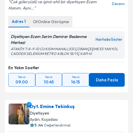
Cok güleryüzlü ve işinin ehli bir diyetisyen Ecem
Devamı
Hanım. Ayni...
Adres
1
Online Görüşme
Diyetisyen Ecem Serim Demirer Beslenme
Haritada Göster
Merkezi
ATAKÖY 7-8-9-10 CU KISIM MAHALLESİ ÇOBANÇEŞME E5 YANYOL
CADDESİ SELENİUM RETRO A BLOK 18/1 İÇ KAPI 41
En Yakın Saatler
Yarın
Yarın
Yarın
Daha Fazla
09:00
10:45
16:15
Dyt. Emine Tekinkuş
Diyetisyen
Aydın
,
Kuşadası
5
(
44
Değerlendirme)