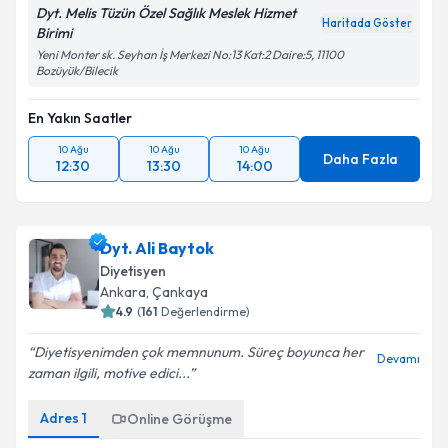
Dyt. Melis Tüzün Özel Sağlık Meslek Hizmet
Haritada Göster
Birimi
Yeni Monter sk. Seyhan İş Merkezi No:13 Kat:2 Daire:5, 11100
Bozüyük/Bilecik
En Yakın Saatler
10 Ağu
10 Ağu
10 Ağu
Daha Fazla
12:30
13:30
14:00
Dyt. Ali Baytok
Diyetisyen
Ankara
,
Çankaya
4.9
(
161
Değerlendirme)
Diyetisyenimden çok memnunum. Süreç boyunca her
Devamı
zaman ilgili, motive edici...
Adres
1
Online Görüşme