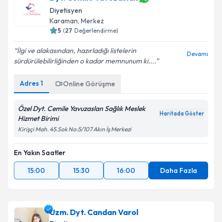
Diyetisyen
Karaman
,
Merkez
5
(
27
Değerlendirme)
İlgi ve alakasından, hazırladığı listelerin
Devamı
sürdürülebilirliğinden o kadar memnunum ki....
Adres
1
Online Görüşme
Özel Dyt. Cemile Yavuzaslan Sağlık Meslek
Haritada Göster
Hizmet Birimi
Kirişçi Mah. 45.Sok No:5/107 Akın İş Merkezi
En Yakın Saatler
15:00
15:30
16:00
Daha Fazla
Uzm. Dyt. Candan Varol