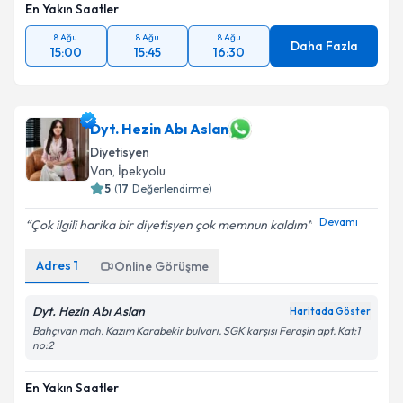
En Yakın Saatler
8 Ağu
8 Ağu
8 Ağu
Daha Fazla
15:00
15:45
16:30
Dyt. Hezin Abı Aslan
Diyetisyen
Van
,
İpekyolu
5
(
17
Değerlendirme)
Devamı
Çok ilgili harika bir diyetisyen çok memnun kaldım
Adres
1
Online Görüşme
Dyt. Hezin Abı Aslan
Haritada Göster
Bahçıvan mah. Kazım Karabekir bulvarı. SGK karşısı Feraşin apt. Kat:1
no:2
En Yakın Saatler