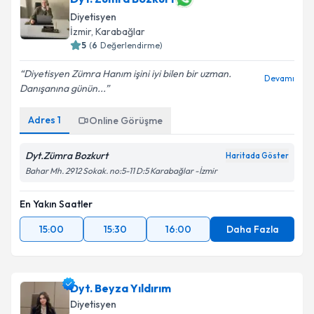
Dyt. Zümra Bozkurt
Diyetisyen
İzmir
,
Karabağlar
5
(
6
Değerlendirme)
Diyetisyen Zümra Hanım işini iyi bilen bir uzman.
Devamı
Danışanına günün...
Adres
1
Online Görüşme
Dyt.Zümra Bozkurt
Haritada Göster
Bahar Mh. 2912 Sokak. no:5-11 D:5 Karabağlar -İzmir
En Yakın Saatler
15:00
15:30
16:00
Daha Fazla
Dyt. Beyza Yıldırım
Diyetisyen