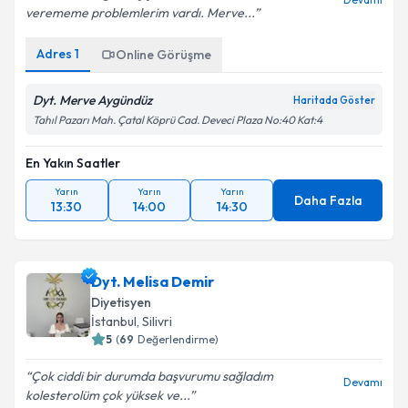
verememe problemlerim vardı. Merve...
Adres
1
Online Görüşme
Dyt. Merve Aygündüz
Haritada Göster
Tahıl Pazarı Mah. Çatal Köprü Cad. Deveci Plaza No:40 Kat:4
En Yakın Saatler
Yarın
Yarın
Yarın
Daha Fazla
13:30
14:00
14:30
Dyt. Melisa Demir
Diyetisyen
İstanbul
,
Silivri
5
(
69
Değerlendirme)
Çok ciddi bir durumda başvurumu sağladım
Devamı
kolesterolüm çok yüksek ve...