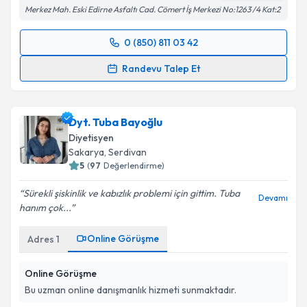
Merkez Mah. Eski Edirne Asfaltı Cad. Cömert İş Merkezi No:1263 /4 Kat:2
0 (850) 811 03 42
Randevu Takvimi Talebi
Randevu Talep Et
Dyt. Tuba Aydın
için randevu takvimi talebi oluşturun.
Size bu uzmandan randevu almanız için bir takvim
Dyt. Tuba Bayoğlu
hazırlandığında e-posta ile bilgilendireceğiz.
Diyetisyen
E-posta Adresiniz
Sakarya
,
Serdivan
5
(
97
Değerlendirme)
Sürekli şiskinlik ve kabızlık problemi için gittim. Tuba
Devamı
hanım çok...
Kişisel verilerimin işlenmesine ilişkin
Aydınlatma
Metni
'ni okudum ve kişisel verilerimin belirtilen
Online Görüşme
Adres
1
kapsamda işlenmesini kabul ediyorum.
Online Görüşme
Takvim Talebini Gönder
Bu uzman online danışmanlık hizmeti sunmaktadır.