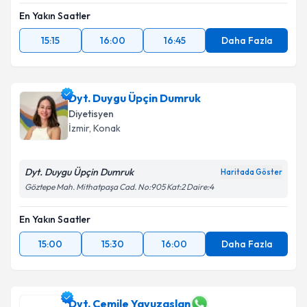
En Yakın Saatler
15:15
16:00
16:45
Daha Fazla
Dyt. Duygu Üpçin Dumruk
Diyetisyen
İzmir
,
Konak
Dyt. Duygu Üpçin Dumruk
Haritada Göster
Göztepe Mah. Mithatpaşa Cad. No:905 Kat:2 Daire:4
En Yakın Saatler
15:00
15:30
16:00
Daha Fazla
Dyt. Cemile Yavuzaslan