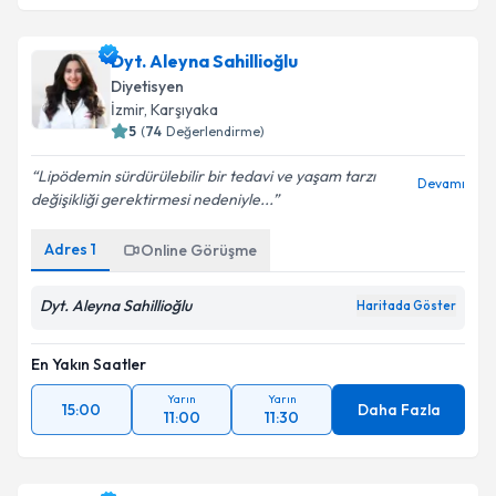
Dyt. Aleyna Sahillioğlu
Diyetisyen
İzmir
,
Karşıyaka
5
(
74
Değerlendirme)
Lipödemin sürdürülebilir bir tedavi ve yaşam tarzı
Devamı
değişikliği gerektirmesi nedeniyle...
Adres
1
Online Görüşme
Dyt. Aleyna Sahillioğlu
Haritada Göster
En Yakın Saatler
Yarın
Yarın
15:00
Daha Fazla
11:00
11:30