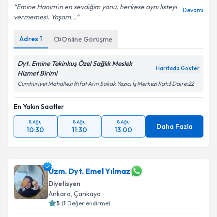
Emine Hanım'ın en sevdiğim yönü, herkese aynı listeyi
Devamı
vermemesi. Yaşam...
Adres
1
Online Görüşme
Dyt. Emine Tekinkuş Özel Sağlık Meslek
Haritada Göster
Hizmet Birimi
Cumhuriyet Mahallesi Rıfat Arın Sokak Yazıcı İş Merkezi Kat:3 Daire:22
En Yakın Saatler
8 Ağu
8 Ağu
8 Ağu
Daha Fazla
10:30
11:30
13:00
Uzm. Dyt. Emel Yılmaz
Diyetisyen
Ankara
,
Çankaya
5
(
1
Değerlendirme)