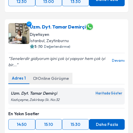
Daha Fazla
12:30
13:00
13:30
Uzm. Dyt. Tamar Demirçi
Diyetisyen
İstanbul
,
Zeytinburnu
5
(
10
Değerlendirme)
Senelerdir gidiyorum işini çok iyi yapıyor hem çok iyi
Devamı
bir...
Adres
1
Online Görüşme
Uzm. Dyt. Tamar Demirçi
Haritada Göster
Kazlıçeşme, Zakirbaşı Sk. No:32
En Yakın Saatler
14:50
15:10
15:30
Daha Fazla