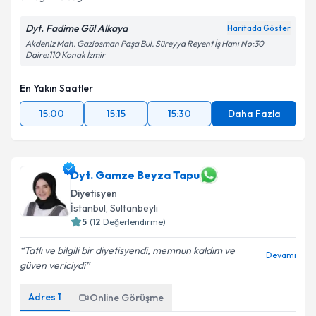
Dyt. Fadime Gül Alkaya
Haritada Göster
Akdeniz Mah. Gaziosman Paşa Bul. Süreyya Reyent İş Hanı No:30
Daire:110 Konak İzmir
En Yakın Saatler
15:00
15:15
15:30
Daha Fazla
Dyt. Gamze Beyza Tapu
Diyetisyen
İstanbul
,
Sultanbeyli
5
(
12
Değerlendirme)
Tatlı ve bilgili bir diyetisyendi, memnun kaldım ve
Devamı
güven vericiydi
Adres
1
Online Görüşme