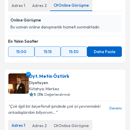
Online Görüşme
Adres
1
Adres
2
Online Görüşme
Bu uzman online danışmanlık hizmeti sunmaktadır.
En Yakın Saatler
15:00
15:15
15:30
Daha Fazla
Dyt. Metin Öztürk
Diyetisyen
Kütahya
,
Merkez
5
(
314
Değerlendirme)
Çok ilgili bir beyefendi işindede çok iyi çevremdeki
Devamı
arkadaşlardan biliyorum...
Adres
1
Adres
2
Online Görüşme