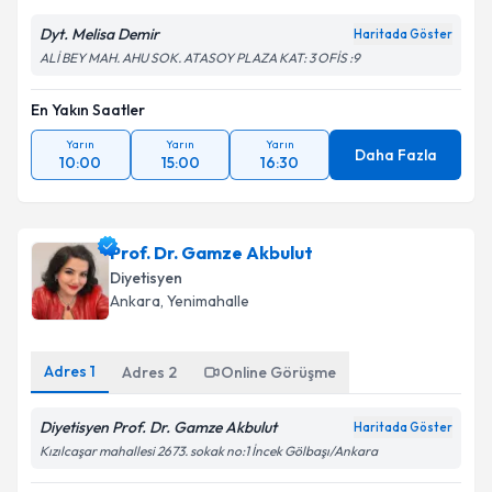
Dyt. Melisa Demir
Haritada Göster
ALİ BEY MAH. AHU SOK. ATASOY PLAZA KAT: 3 OFİS :9
En Yakın Saatler
Yarın
Yarın
Yarın
Daha Fazla
10:00
15:00
16:30
Prof. Dr. Gamze Akbulut
Diyetisyen
Ankara
,
Yenimahalle
Adres
1
Adres
2
Online Görüşme
Diyetisyen Prof. Dr. Gamze Akbulut
Haritada Göster
Kızılcaşar mahallesi 2673. sokak no:1 İncek Gölbaşı/Ankara