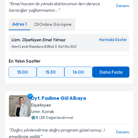
Emel hocam ile yılında doktorumun ileri derece
Devamı
karaciğer yağlanmamın...
Adres
1
Online Görüşme
Uzm. Diyetisyen Emel Yılmaz
Haritada Göster
Next Level Rezidans B Blok 5. Kat No:502
En Yakın Saatler
15:00
15:30
16:00
Daha Fazla
Dyt. Fadime Gül Alkaya
Diyetisyen
İzmir
,
Konak
5
(
23
Değerlendirme)
Doğru yönlendirme doğru program güzel sonuç: )
Devamı
emeğinize sağlık