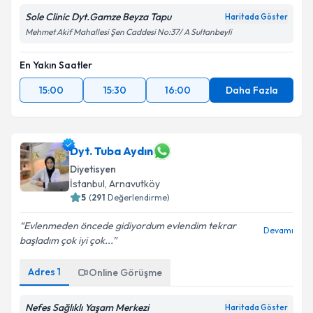
Sole Clinic Dyt.Gamze Beyza Tapu
Haritada Göster
Mehmet Akif Mahallesi Şen Caddesi No:37/ A Sultanbeyli
En Yakın Saatler
15:00
15:30
16:00
Daha Fazla
Dyt. Tuba Aydın
Diyetisyen
İstanbul
,
Arnavutköy
5
(
291
Değerlendirme)
Evlenmeden öncede gidiyordum evlendim tekrar
Devamı
başladım çok iyi çok...
Adres
1
Online Görüşme
Nefes Sağlıklı Yaşam Merkezi
Haritada Göster