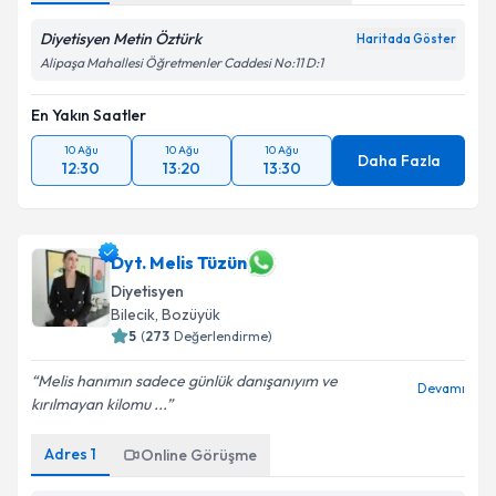
Diyetisyen Metin Öztürk
Haritada Göster
Alipaşa Mahallesi Öğretmenler Caddesi No:11 D:1
En Yakın Saatler
10 Ağu
10 Ağu
10 Ağu
Daha Fazla
12:30
13:20
13:30
Dyt. Melis Tüzün
Diyetisyen
Bilecik
,
Bozüyük
5
(
273
Değerlendirme)
Melis hanımın sadece günlük danışanıyım ve
Devamı
kırılmayan kilomu ...
Adres
1
Online Görüşme