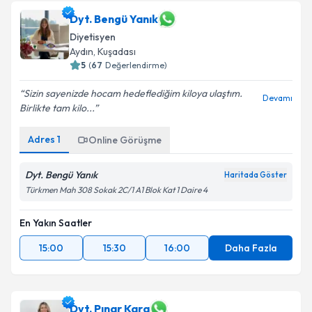
Dyt. Bengü Yanık
Diyetisyen
Aydın
,
Kuşadası
5
(
67
Değerlendirme)
Sizin sayenizde hocam hedeflediğim kiloya ulaştım.
Devamı
Birlikte tam kilo...
Adres
1
Online Görüşme
Dyt. Bengü Yanık
Haritada Göster
Türkmen Mah 308 Sokak 2C/1 A1 Blok Kat 1 Daire 4
En Yakın Saatler
15:00
15:30
16:00
Daha Fazla
Dyt. Pınar Kara