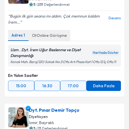
5
(
231
Değerlendirme)
Bugün ilk gün seansı mı aldım. Çok memnun kaldım
Devamı
İrem...
Adres
1
Online Görüşme
Uzm . Dyt. İrem Uğur Beslenme ve Diyet
Haritada Göster
Danışmanlığı
Konak Mah. Barış(120) Sokak No:3 Ofis Artı Plaza Kat:1 Ofis:12 İç Ofis:11
En Yakın Saatler
15:00
16:30
17:00
Daha Fazla
Dyt. Pınar Demir Topçu
Diyetisyen
İzmir
,
Bayraklı
5
(
21
Değerlendirme)