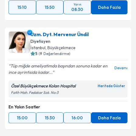
Yarın
15:10
15:50
Daha Fazla
08:30
Uzm. Dyt. Mervenur Ündil
Diyetisyen
İstanbul
,
Büyükçekmece
5
(
9
Değerlendirme)
Tüp miğde ameliyatimda başından sonuna kadar en
Devamı
ince ayrintisida kadar...
Özel Büyükçekmece Kolan Hospital
Haritada Göster
Fatih Mah. Fedakar Sok. No:3
En Yakın Saatler
15:00
15:30
16:00
Daha Fazla