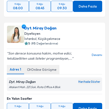
9 Ağu
9 Ağu
9 Ağu
Daha Fazla
08:00
08:45
09:30
Dyt. Miray Doğan
Diyetisyen
İstanbul
,
Küçükçekmece
5
(
95
Değerlendirme)
Son derece konusuna hakim, motive edici,
Devamı
tekdüzelikten uzak listeler programlayan,...
Adres
1
Online Görüşme
Dyt. Miray Doğan
Haritada Göster
Atakent Mah. 221.Sok. Rota Office A Blok
En Yakın Saatler
11 Ağu
11 Ağu
11 Ağu