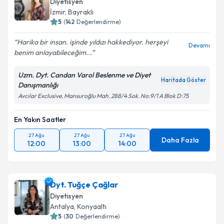
Diyetisyen
İzmir
,
Bayraklı
5
(
142
Değerlendirme)
Harika bir insan. işinde yıldızı hakkediyor. herşeyi
Devamı
benim anlayabileceğim...
Uzm. Dyt. Candan Varol Beslenme ve Diyet
Haritada Göster
Danışmanlığı
Avcılar Exclusive, Mansuroğlu Mah. 288/4 Sok. No:9/1 A Blok D:75
En Yakın Saatler
27 Ağu
27 Ağu
27 Ağu
Daha Fazla
12:00
13:00
14:00
Dyt. Tuğçe Çağlar
Diyetisyen
Antalya
,
Konyaaltı
5
(
30
Değerlendirme)