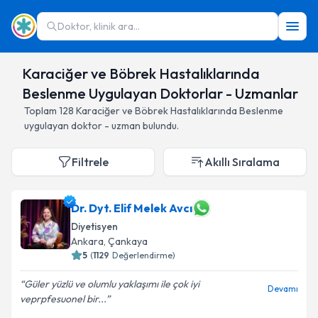
Doktor, klinik ara...
Karaciğer ve Böbrek Hastalıklarında
Beslenme Uygulayan Doktorlar - Uzmanlar
Toplam
128
Karaciğer ve Böbrek Hastalıklarında Beslenme
uygulayan doktor - uzman bulundu.
Filtrele
Akıllı Sıralama
Dr. Dyt. Elif Melek Avcı
Diyetisyen
Ankara
,
Çankaya
5
(
1129
Değerlendirme)
Güler yüzlü ve olumlu yaklaşımı ile çok iyi
Devamı
veprpfesuonel bir...