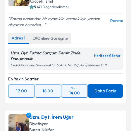
Kocaeli
,
İzmit
5
(
41
Değerlendirme)
Fatma hanımdan bir aydır kilo vermek için yardım
Devamı
alıyorum önceden...
Adres
1
Online Görüşme
Uzm. Dyt. Fatma Sarıçam Demir Zinde
Haritada Göster
Danışmanlık
Cedid Mahallesi Sırakavaklar Sokak. No: 2 Çakır İş Merkezi D:11
En Yakın Saatler
Yarın
17:00
18:00
Daha Fazla
14:00
Uzm. Dyt. İrem Uğur
Diyetisyen
Bursa
,
Nilüfer