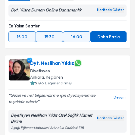
Dyt. Yüsra Duman Online Danışmanlık
Haritada Göster
En Yakın Saatler
15:00
15:30
16:00
Daha Fazla
Dyt. Neslihan Yıldız
Diyetisyen
Ankara
,
Keçiören
5
(
43
Değerlendirme)
Güzel ve net bilgilendirme için diyetisyenimize
Devamı
teşekkür ederiz
Diyetisyen Neslihan Yıldız Özel Sağlık Hizmet
Haritada Göster
Birimi
Aşağı Eğlence Mahallesi Altınoluk Caddesi 10B