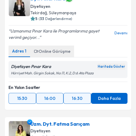
Diyetisyen
Tekirdağ
,
Süleymanpaşa
5
(
33
Değerlendirme)
Uzmanımız Pınar Kara ile Programlarımız gayet
Devamı
verimli geçiyor. .
Adres
1
Online Görüşme
Diyetisyen Pınar Kara
Haritada Göster
Hürriyet Mah. Girgin Sokak, No:11, K:2, D:6 Ata Plaza
En Yakın Saatler
15:30
16:00
16:30
Daha Fazla
Uzm. Dyt. Fatma Sarıçam
Diyetisyen