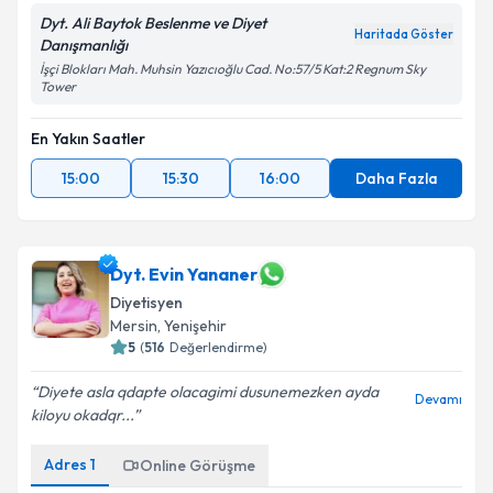
Dyt. Ali Baytok Beslenme ve Diyet
Haritada Göster
Danışmanlığı
İşçi Blokları Mah. Muhsin Yazıcıoğlu Cad. No:57/5 Kat:2 Regnum Sky
Tower
En Yakın Saatler
15:00
15:30
16:00
Daha Fazla
Dyt. Evin Yananer
Diyetisyen
Mersin
,
Yenişehir
5
(
516
Değerlendirme)
Diyete asla qdapte olacagimi dusunemezken ayda
Devamı
kiloyu okadqr...
Adres
1
Online Görüşme