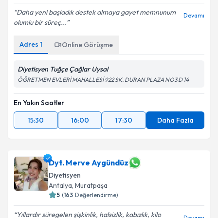
Daha yeni başladık destek almaya gayet memnunum
Devamı
olumlu bir süreç...
Adres
1
Online Görüşme
Diyetisyen Tuğçe Çağlar Uysal
ÖĞRETMEN EVLERİ MAHALLESİ 922 SK. DURAN PLAZA NO3 D 14
En Yakın Saatler
15:30
16:00
17:30
Daha Fazla
Dyt. Merve Aygündüz
Diyetisyen
Antalya
,
Muratpaşa
5
(
163
Değerlendirme)
Yıllardır süregelen şişkinlik, halsizlik, kabızlık, kilo
Devamı