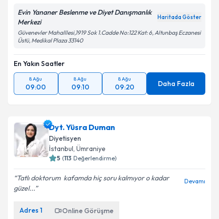
Evin Yananer Beslenme ve Diyet Danışmanlık
Haritada Göster
Merkezi
Güvenevler Mahalllesi,1919 Sok 1.Cadde No:122 Kat: 6, Altunbaş Eczanesi
Üstü, Medikal Plaza 33140
En Yakın Saatler
8 Ağu
8 Ağu
8 Ağu
Daha Fazla
09:00
09:10
09:20
Dyt. Yüsra Duman
Diyetisyen
İstanbul
,
Ümraniye
5
(
113
Değerlendirme)
Tatlı doktorum ️ kafamda hiç soru kalmıyor o kadar
Devamı
güzel...
Adres
1
Online Görüşme