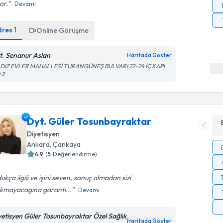
or.
Devamı
dres
1
Online Görüşme
t. Senanur Aslan
Haritada Göster
LDIZ EVLER MAHALLESİ TURANGÜNEŞ BULVARI 22-24 İÇ KAPI
 2
Dyt. Güler Tosunbayraktar
Diyetisyen
Ankara
, Çankaya
4.9
(
5
Değerlendirme)
ukça ilgili ve işini seven, sonuç almadan sizi
akmayacagına garanti...
Devamı
yetisyen Güler Tosunbayraktar Özel Sağlık
Haritada Göster