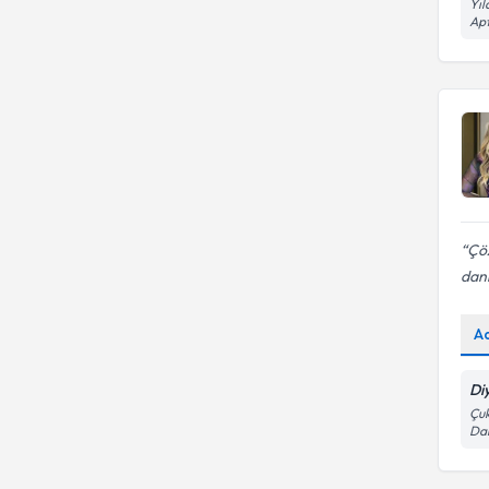
Yıl
ÜNİVERSİTESİ
Apt
Kilo alma ve kilo verme
HACETTEPE ÜNİVERSİTESİ
HACETTEPE ÜNIVERSITESI
Çöz
danı
A
Di
Çuk
Dai