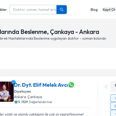
ikler
Blog
Kayıt Ol
klarında Beslenme, Çankaya - Ankara
brek Hastalıklarında Beslenme
uygulayan doktor - uzman bulundu
Dr. Dyt. Elif Melek Avcı
Diyetisyen
Ankara
, Çankaya
5
(
1129
Değerlendirme)
er yüzlü ve olumlu yaklaşımı ile çok iyi veprpfesuonel