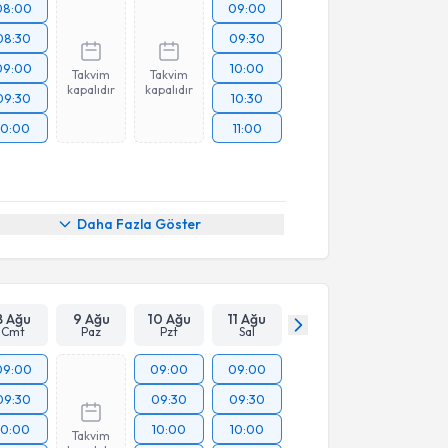
08:00
09:00
08:30
09:30
09:00
10:00
Takvim
Takvim
kapalıdır
kapalıdır
09:30
10:30
10:00
11:00
Daha Fazla Göster
8 Ağu
9 Ağu
10 Ağu
11 Ağu
Cmt
Paz
Pzt
Sal
09:00
09:00
09:00
09:30
09:30
09:30
10:00
10:00
10:00
Takvim