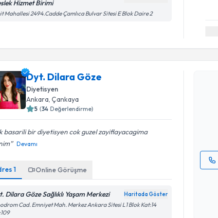
slek Hizmet Birimi
t Mahallesi 2494.Cadde Çamlıca Bulvar Sitesi E Blok Daire 2
Randevu T
Dyt. Dilara Göze
Dyt. Dila
Diyetisyen
uzmandan ra
Ankara
, Çankaya
posta ile bi
5
(
34
Değerlendirme)
E-posta Ad
 basarili bir diyetisyen cok guzel zayiflayacagima
nim
Devamı
dres
1
Online Görüşme
Kişisel
okudum
t. Dilara Göze Sağlıklı Yaşam Merkezi
Haritada Göster
işlenm
odrom Cad. Emniyet Mah. Merkez Ankara Sitesi L1 Blok Kat:14
:109