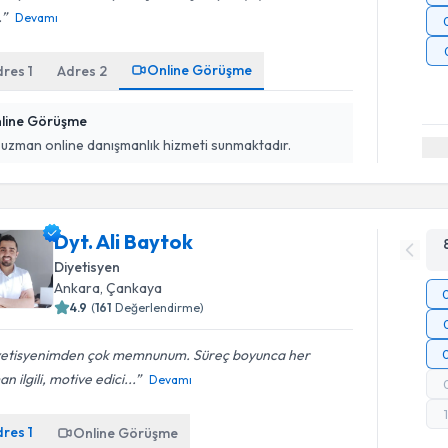
.
Devamı
Online Görüşme
dres
1
Adres
2
line Görüşme
 uzman online danışmanlık hizmeti sunmaktadır.
Dyt. Ali Baytok
Diyetisyen
Ankara
, Çankaya
4.9
(
161
Değerlendirme)
yetisyenimden çok memnunum. Süreç boyunca her
n ilgili, motive edici...
Devamı
dres
1
Online Görüşme