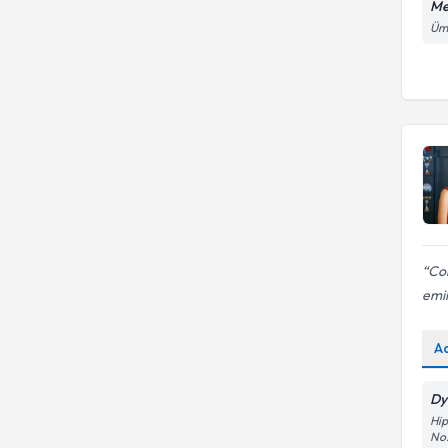
Me
Ümi
Cok
emi
A
Dy
Hip
No