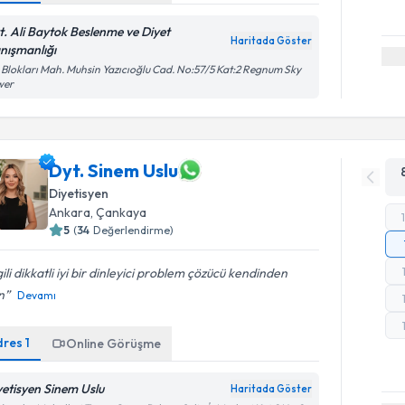
t. Ali Baytok Beslenme ve Diyet
Haritada Göster
nışmanlığı
i Blokları Mah. Muhsin Yazıcıoğlu Cad. No:57/5 Kat:2 Regnum Sky
wer
Dyt. Sinem Uslu
Diyetisyen
Ankara
, Çankaya
5
(
34
Değerlendirme)
gili dikkatli iyi bir dinleyici problem çözücü kendinden
n
Devamı
dres
1
Online Görüşme
yetisyen Sinem Uslu
Haritada Göster