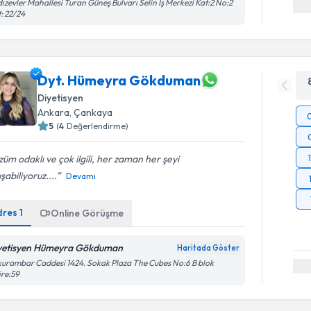
dızevler Mahallesi Turan Güneş Bulvarı Selin İş Merkezi Kat:2 No:2
: 22/24
Dyt. Hümeyra Gökduman
Diyetisyen
Ankara
, Çankaya
5
(
4
Değerlendirme)
üm odaklı ve çok ilgili, her zaman her şeyi
şabiliyoruz....
Devamı
dres
1
Online Görüşme
yetisyen Hümeyra Gökduman
Haritada Göster
urambar Caddesi 1424. Sokak Plaza The Cubes No:6 B blok
re:59