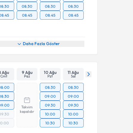
08:30
08:30
08:30
08:30
08:45
08:45
08:45
08:45
Daha Fazla Göster
8 Ağu
9 Ağu
10 Ağu
11 Ağu
Cmt
Paz
Pzt
Sal
08:00
08:30
08:30
08:30
09:00
09:00
09:00
09:30
09:30
Takvim
kapalıdır
09:30
10:00
10:00
10:00
10:30
10:30