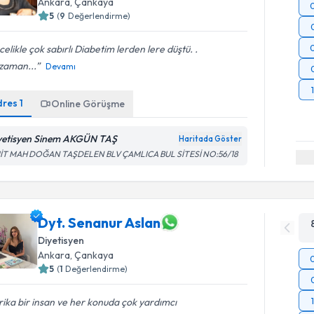
Ankara
, Çankaya
5
(
9
Değerlendirme)
elikle çok sabırlı Diabetim lerden lere düştü. .
zaman...
Devamı
dres
1
Online Görüşme
yetisyen Sinem AKGÜN TAŞ
Haritada Göster
İT MAH DOĞAN TAŞDELEN BLV ÇAMLICA BUL SİTESİ NO:56/18
Dyt. Senanur Aslan
Diyetisyen
Ankara
, Çankaya
5
(
1
Değerlendirme)
ika bir insan ve her konuda çok yardımcı