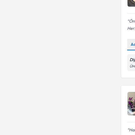
Önc
Her
A
Di
ÜM
Har