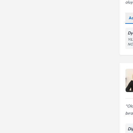
oluy
A
Dy
YI
NO
Old
bır
Di