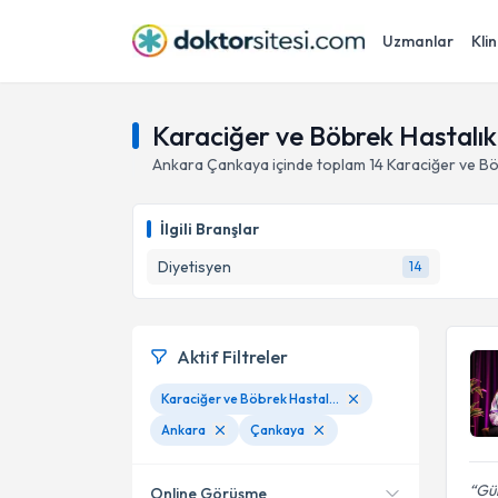
Uzmanlar
Klin
Karaciğer ve Böbrek Hastalı
Ankara
Çankaya
içinde toplam
14
Karaciğer ve Bö
İlgili Branşlar
Diyetisyen
14
Aktif Filtreler
Karaciğer ve Böbrek Hastalıklarında Beslenme
Ankara
Çankaya
Gül
Online Görüşme