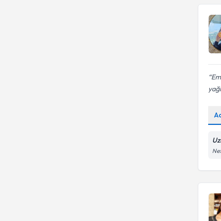
Eme
yağ
A
Uz
Nex