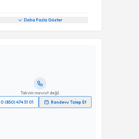
Daha Fazla Göster
akvimi Talebi
ra Göze
için randevu takvimi talebi oluşturun. Size bu
ndevu almanız için bir takvim hazırlandığında e-
lgilendireceğiz.
resiniz
Takvim mevcut değil.
0 (850) 474 51 01
Randevu Talep Et
 verilerimin işlenmesine ilişkin
Aydınlatma Metni
'ni
 ve kişisel verilerimin belirtilen kapsamda
esini kabul ediyorum.