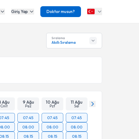
Giriş Yap
Doktor musun?
Sıralama
Akıllı Sıralama
8 Ağu
9 Ağu
10 Ağu
11 Ağu
Cmt
Paz
Pzt
Sal
07:45
07:45
07:45
07:45
08:00
08:00
08:00
08:00
08:15
08:15
08:15
08:15