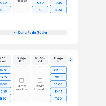
kapalıdır
10:30
10:30
10:30
11:00
11:00
11:00
Daha Fazla Göster
8 Ağu
9 Ağu
10 Ağu
11 Ağu
Cmt
Paz
Pzt
Sal
08:30
08:30
09:15
09:15
10:00
10:00
Takvim
Takvim
kapalıdır
kapalıdır
10:45
10:45
11:30
11:30