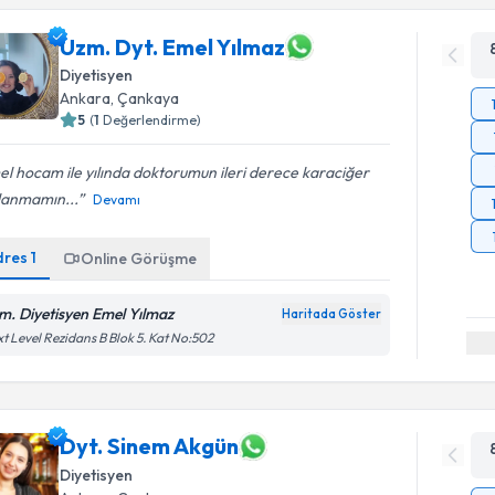
Uzm. Dyt. Emel Yılmaz
Diyetisyen
Ankara
, Çankaya
5
(
1
Değerlendirme)
l hocam ile yılında doktorumun ileri derece karaciğer
lanmamın...
Devamı
dres
1
Online Görüşme
m. Diyetisyen Emel Yılmaz
Haritada Göster
t Level Rezidans B Blok 5. Kat No:502
Dyt. Sinem Akgün
Diyetisyen