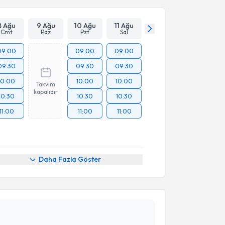
8 Ağu
9 Ağu
10 Ağu
11 Ağu
Cmt
Paz
Pzt
Sal
09:00
09:00
09:00
09:30
09:30
09:30
10:00
10:00
10:00
Takvim
kapalıdır
10:30
10:30
10:30
11:00
11:00
11:00
Daha Fazla Göster
akvimi Talebi
Üyesi Deniz Özgen
için randevu takvimi talebi
Size bu uzmandan randevu almanız için bir takvim
ında e-posta ile bilgilendireceğiz.