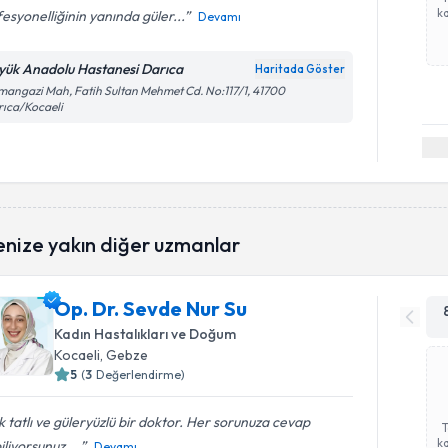
ka
esyonelliğinin yanında güler...
Devamı
yük Anadolu Hastanesi Darıca
Haritada Göster
angazi Mah, Fatih Sultan Mehmet Cd. No:117/1, 41700
ıca/Kocaeli
enize yakın diğer uzmanlar
Op. Dr. Sevde Nur Su
Kadın Hastalıkları ve Doğum
Kocaeli
, Gebze
5
(
3
Değerlendirme)
 tatlı ve güleryüzlü bir doktor. Her sorunuza cevap
ka
iliyorsunuz....
Devamı