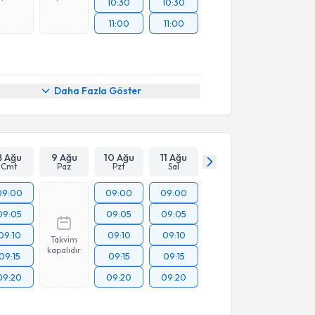
10:30
10:30
11:00
11:00
Daha Fazla Göster
8 Ağu
9 Ağu
10 Ağu
11 Ağu
Cmt
Paz
Pzt
Sal
09:00
09:00
09:00
09:05
09:05
09:05
09:10
09:10
09:10
Takvim
kapalıdır
09:15
09:15
09:15
09:20
09:20
09:20