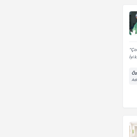
Çok
İyi k
Öz
Adn