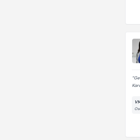
Ge
Kara
VM
Osm