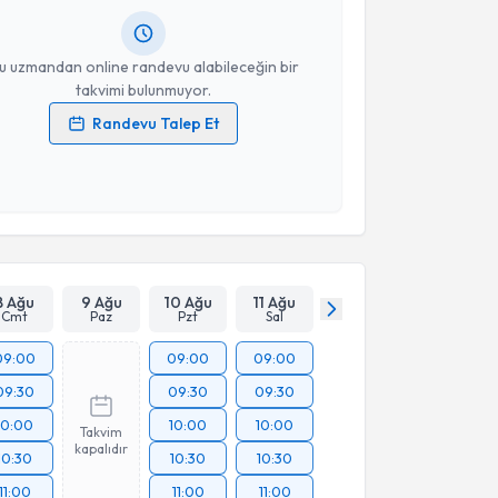
resiniz
u uzmandan online randevu alabileceğin bir
takvimi bulunmuyor.
Randevu Talep Et
 verilerimin işlenmesine ilişkin
Aydınlatma Metni
'ni
 ve kişisel verilerimin belirtilen kapsamda
esini kabul ediyorum.
Takvim Talebini Gönder
8 Ağu
9 Ağu
10 Ağu
11 Ağu
Cmt
Paz
Pzt
Sal
09:00
09:00
09:00
09:30
09:30
09:30
10:00
10:00
10:00
Takvim
kapalıdır
10:30
10:30
10:30
11:00
11:00
11:00