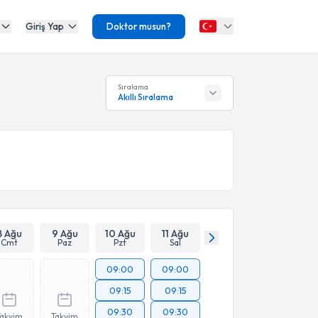
Giriş Yap
Doktor musun?
Sıralama
Akıllı Sıralama
8 Ağu
9 Ağu
10 Ağu
11 Ağu
Cmt
Paz
Pzt
Sal
09:00
09:00
09:15
09:15
09:30
09:30
Takvim
Takvim