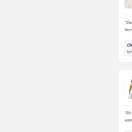
Den
tecr
Ok
İçm
Dr.
sami