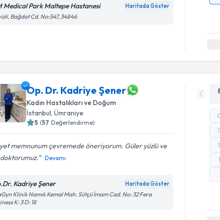
 Medical Park Maltepe Hastanesi
Haritada Göster
izli, Bağdat Cd. No:547, 34846
Op. Dr. Kadriye Şener
Kadın Hastalıkları ve Doğum
İstanbul
, Ümraniye
5
(
57
Değerlendirme)
yet memnunum çevremede öneriyorum. Güler yüzlü ve
li doktorumuz.
Devamı
.Dr. Kadriye Şener
Haritada Göster
Gyn Klinik Namık Kemal Mah. Sütçü İmam Cad. No: 32 Fera
iness K: 3 D: 18