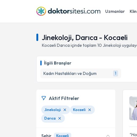
Uzmanlar
Klin
Jinekoloji, Darıca - Kocaeli
Kocaeli
Darıca
içinde toplam
10
Jinekoloji
uygulay
İlgili Branşlar
Kadın Hastalıkları ve Doğum
1
Aktif Filtreler
Jinekoloji
Kocaeli
Darıca
Ha
Şehir
Kocaeli