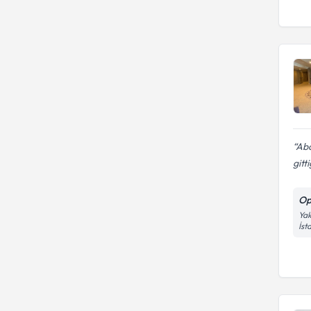
Abd
gitt
Op
Yak
İst