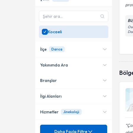
prof
Bü
Osm
Kocaeli
Dar
İlçe
Darıca
Yakınımda Ara
Bölg
Branşlar
Konumuma yakın uzmanları
Gebze
göster
Darıca
İlgi Alanları
İzmit
Hizmetler
Jinekoloji
Kadın Hastalıkları ve Doğum
Çok
Mezuniyet
Acil rahim ağzı dikişi ( Sörklaj )
Daha Fazla Filtre
alab