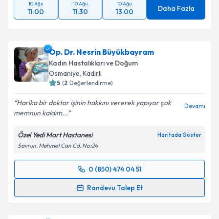
10 Ağu
10 Ağu
10 Ağu
Daha Fazla
11:00
11:30
13:00
Op. Dr. Nesrin Büyükbayram
Kadın Hastalıkları ve Doğum
Osmaniye
, Kadirli
5
(
2
Değerlendirme)
Harika bir doktor işinin hakkını vererek yapıyor çok
Devamı
memnun kaldım...
Özel Yedi Mart Hastanesi
Haritada Göster
Savrun, Mehmet Can Cd. No:24
0 (850) 474 04 51
Randevu Takvimi Talebi
Randevu Talep Et
Op. Dr. Nesrin Büyükbayram
için randevu takvimi
talebi oluşturun. Size bu uzmandan randevu almanız