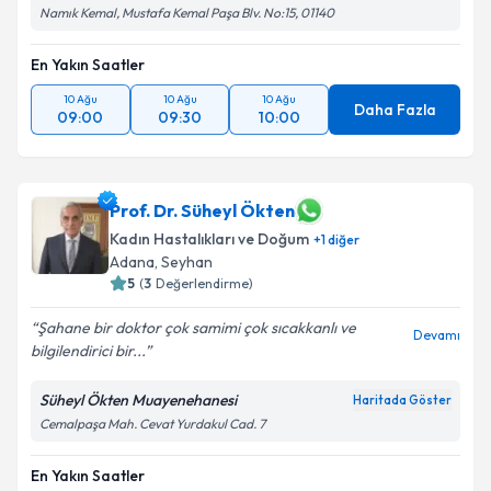
Namık Kemal, Mustafa Kemal Paşa Blv. No:15, 01140
En Yakın Saatler
10 Ağu
10 Ağu
10 Ağu
Daha Fazla
09:00
09:30
10:00
Prof. Dr. Süheyl Ökten
Kadın Hastalıkları ve Doğum
+
1
diğer
Adana
, Seyhan
5
(
3
Değerlendirme)
Şahane bir doktor çok samimi çok sıcakkanlı ve
Devamı
bilgilendirici bir...
Süheyl Ökten Muayenehanesi
Haritada Göster
Cemalpaşa Mah. Cevat Yurdakul Cad. 7
En Yakın Saatler