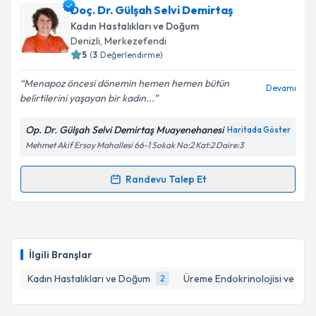
Doç. Dr. Gülşah Selvi Demirtaş
için bir takvim hazırlandığında e-posta ile
bilgilendireceğiz.
Kadın Hastalıkları ve Doğum
Denizli
, Merkezefendi
E-posta Adresiniz
5
(
3
Değerlendirme)
Menapoz öncesi dönemin hemen hemen bütün
Devamı
belirtilerini yaşayan bir kadın...
Kişisel verilerimin işlenmesine ilişkin
Aydınlatma
Op. Dr. Gülşah Selvi Demirtaş Muayenehanesi
Haritada Göster
Metni
'ni okudum ve kişisel verilerimin belirtilen
Mehmet Akif Ersoy Mahallesi 66-1 Sokak No:2 Kat:2 Daire:3
kapsamda işlenmesini kabul ediyorum.
Randevu Talep Et
Randevu Takvimi Talebi
Takvim Talebini Gönder
Doç. Dr. Gülşah Selvi Demirtaş
için randevu takvimi
talebi oluşturun. Size bu uzmandan randevu almanız
İlgili Branşlar
için bir takvim hazırlandığında e-posta ile
bilgilendireceğiz.
Kadın Hastalıkları ve Doğum
Üreme Endokrinolojisi ve İnfer
2
E-posta Adresiniz