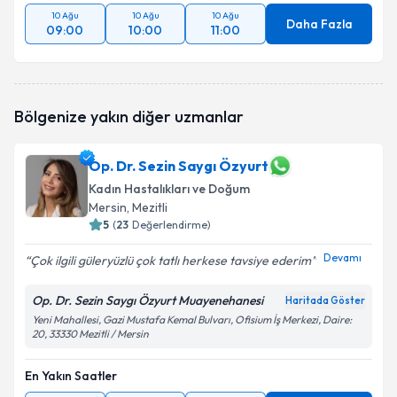
10 Ağu
10 Ağu
10 Ağu
Daha Fazla
09:00
10:00
11:00
Bölgenize yakın diğer uzmanlar
Op. Dr. Sezin Saygı Özyurt
Kadın Hastalıkları ve Doğum
Mersin
, Mezitli
5
(
23
Değerlendirme)
Devamı
Çok ilgili güleryüzlü çok tatlı herkese tavsiye ederim
Op. Dr. Sezin Saygı Özyurt Muayenehanesi
Haritada Göster
Yeni Mahallesi, Gazi Mustafa Kemal Bulvarı, Ofisium İş Merkezi, Daire:
20, 33330 Mezitli / Mersin
En Yakın Saatler