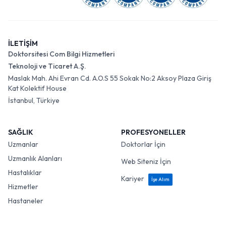
İLETİŞİM
Doktorsitesi Com Bilgi Hizmetleri
Teknoloji ve Ticaret A.Ş.
Maslak Mah. Ahi Evran Cd. A.O.S 55 Sokak No:2 Aksoy Plaza Giriş
Kat Kolektif House
İstanbul, Türkiye
SAĞLIK
PROFESYONELLER
Uzmanlar
Doktorlar İçin
Uzmanlık Alanları
Web Siteniz İçin
Hastalıklar
Kariyer
İşe Alım
Hizmetler
Hastaneler