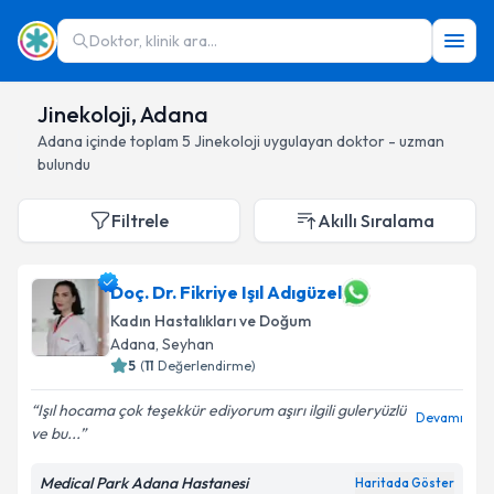
Doktor, klinik ara...
Jinekoloji, Adana
Adana
içinde toplam
5
Jinekoloji
uygulayan doktor - uzman
bulundu
Filtrele
Akıllı Sıralama
Doç. Dr. Fikriye Işıl Adıgüzel
Kadın Hastalıkları ve Doğum
Adana
, Seyhan
5
(
11
Değerlendirme)
Işıl hocama çok teşekkür ediyorum aşırı ilgili guleryüzlü
Devamı
ve bu...
Medical Park Adana Hastanesi
Haritada Göster