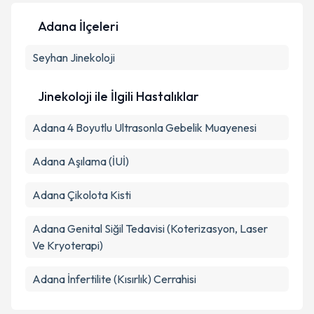
Adana İlçeleri
Seyhan
Kişisel verilerimin işlenmesine ilişkin
Jinekoloji
Aydınlatma
Metni
'ni okudum ve kişisel verilerimin belirtilen
kapsamda işlenmesini kabul ediyorum.
Jinekoloji ile İlgili Hastalıklar
Adana 4 Boyutlu Ultrasonla Gebelik Muayenesi
Takvim Talebini Gönder
Adana Aşılama (İUİ)
Adana Çikolota Kisti
Adana Genital Siğil Tedavisi (Koterizasyon, Laser
Ve Kryoterapi)
Adana İnfertilite (Kısırlık) Cerrahisi