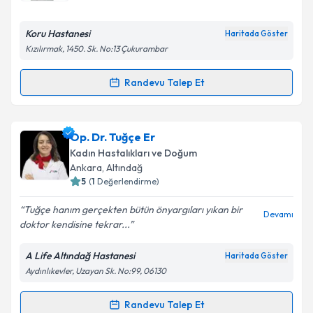
E-posta Adresiniz
Koru Hastanesi
Haritada Göster
Kızılırmak, 1450. Sk. No:13 Çukurambar
Randevu Talep Et
Randevu Takvimi Talebi
Kişisel verilerimin işlenmesine ilişkin
Aydınlatma
Metni
'ni okudum ve kişisel verilerimin belirtilen
kapsamda işlenmesini kabul ediyorum.
Op. Dr. Ezgi Çalışkan
için randevu takvimi talebi
Op. Dr. Tuğçe Er
oluşturun. Size bu uzmandan randevu almanız için bir
Kadın Hastalıkları ve Doğum
takvim hazırlandığında e-posta ile bilgilendireceğiz.
Takvim Talebini Gönder
Ankara
, Altındağ
5
(
1
Değerlendirme)
E-posta Adresiniz
Tuğçe hanım gerçekten bütün önyargıları yıkan bir
Devamı
doktor kendisine tekrar...
A Life Altındağ Hastanesi
Haritada Göster
Kişisel verilerimin işlenmesine ilişkin
Aydınlatma
Aydınlıkevler, Uzayan Sk. No:99, 06130
Metni
'ni okudum ve kişisel verilerimin belirtilen
kapsamda işlenmesini kabul ediyorum.
Randevu Talep Et
Randevu Takvimi Talebi