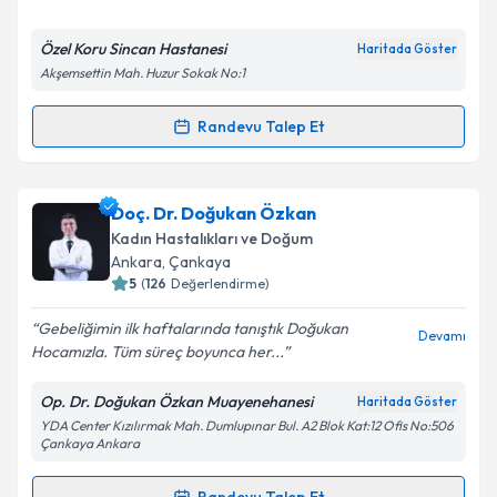
E-posta Adresiniz
Özel Koru Sincan Hastanesi
Haritada Göster
Akşemsettin Mah. Huzur Sokak No:1
Kişisel verilerimin işlenmesine ilişkin
Aydınlatma
Randevu Talep Et
Randevu Takvimi Talebi
Metni
'ni okudum ve kişisel verilerimin belirtilen
kapsamda işlenmesini kabul ediyorum.
Op. Dr. Emel Keleştemur
için randevu takvimi talebi
Doç. Dr. Doğukan Özkan
oluşturun. Size bu uzmandan randevu almanız için bir
Takvim Talebini Gönder
Kadın Hastalıkları ve Doğum
takvim hazırlandığında e-posta ile bilgilendireceğiz.
Ankara
, Çankaya
5
(
126
Değerlendirme)
E-posta Adresiniz
Gebeliğimin ilk haftalarında tanıştık Doğukan
Devamı
Hocamızla. Tüm süreç boyunca her...
Op. Dr. Doğukan Özkan Muayenehanesi
Haritada Göster
Kişisel verilerimin işlenmesine ilişkin
Aydınlatma
YDA Center Kızılırmak Mah. Dumlupınar Bul. A2 Blok Kat:12 Ofis No:506
Metni
'ni okudum ve kişisel verilerimin belirtilen
Çankaya Ankara
kapsamda işlenmesini kabul ediyorum.