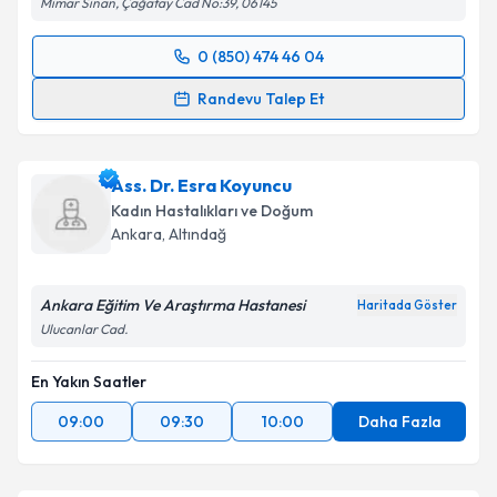
Mimar Sinan, Çağatay Cad No:39, 06145
0 (850) 474 46 04
Randevu Takvimi Talebi
Randevu Talep Et
Op. Dr. Sitare Kızmaz
için randevu takvimi talebi
oluşturun. Size bu uzmandan randevu almanız için bir
Ass. Dr. Esra Koyuncu
takvim hazırlandığında e-posta ile bilgilendireceğiz.
Kadın Hastalıkları ve Doğum
E-posta Adresiniz
Ankara
, Altındağ
Ankara Eğitim Ve Araştırma Hastanesi
Haritada Göster
Ulucanlar Cad.
Kişisel verilerimin işlenmesine ilişkin
Aydınlatma
Metni
'ni okudum ve kişisel verilerimin belirtilen
En Yakın Saatler
kapsamda işlenmesini kabul ediyorum.
09:00
09:30
10:00
Daha Fazla
Takvim Talebini Gönder