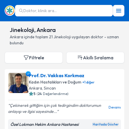
Doktor, klinik ara...
Jinekoloji, Ankara
Ankara
içinde toplam
21
Jinekoloji
uygulayan doktor - uzman
bulundu
Filtrele
Akıllı Sıralama
Prof. Dr. Vakkas Korkmaz
Kadın Hastalıkları ve Doğum
+
1
diğer
Ankara
, Sincan
5
(
24
Değerlendirme)
Çekinerek gittiğim için çok tedirgindim doktorumun
Devamı
anlayışı ve ilgisi sayesinde...
Özel Lokman Hekim Ankara Hastanesi
Haritada Göster