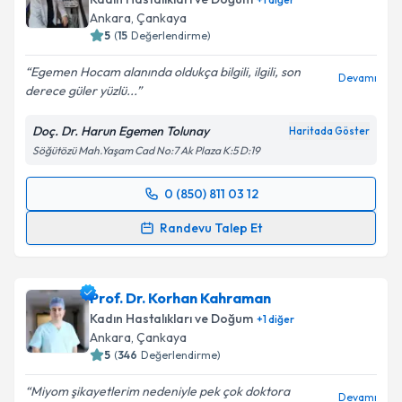
Ankara
, Çankaya
5
(
15
Değerlendirme)
Egemen Hocam alanında oldukça bilgili, ilgili, son
Devamı
derece güler yüzlü...
Doç. Dr. Harun Egemen Tolunay
Haritada Göster
Söğütözü Mah.Yaşam Cad No:7 Ak Plaza K:5 D:19
0 (850) 811 03 12
Randevu Takvimi Talebi
Randevu Talep Et
Doç. Dr. Harun Egemen Tolunay
için randevu
takvimi talebi oluşturun. Size bu uzmandan randevu
Prof. Dr. Korhan Kahraman
almanız için bir takvim hazırlandığında e-posta ile
bilgilendireceğiz.
Kadın Hastalıkları ve Doğum
+
1
diğer
Ankara
, Çankaya
E-posta Adresiniz
5
(
346
Değerlendirme)
Miyom şikayetlerim nedeniyle pek çok doktora
Devamı