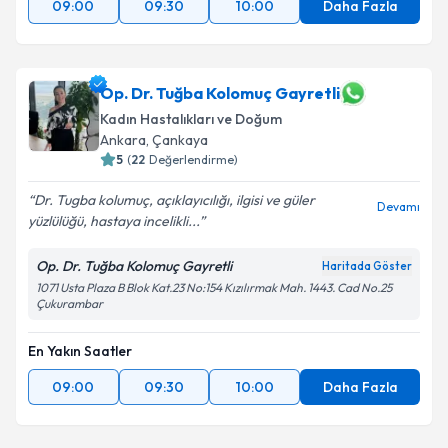
09:00
09:30
10:00
Daha Fazla
Op. Dr. Tuğba Kolomuç Gayretli
Kadın Hastalıkları ve Doğum
Ankara
, Çankaya
5
(
22
Değerlendirme)
Dr. Tugba kolumuç, açıklayıcılığı, ilgisi ve güler
Devamı
yüzlülüğü, hastaya incelikli...
Op. Dr. Tuğba Kolomuç Gayretli
Haritada Göster
1071 Usta Plaza B Blok Kat.23 No:154 Kızılırmak Mah. 1443. Cad No.25
Çukurambar
En Yakın Saatler
09:00
09:30
10:00
Daha Fazla