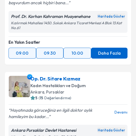
başvurdum ancak hiçbiri bana...
Kişisel verilerimin işlenmesine ilişkin
Aydınlatma
Prof. Dr. Korhan Kahraman Muayenehane
Haritada Göster
Metni
'ni okudum ve kişisel verilerimin belirtilen
Kızılırmak Mahallesi 1450. Sokak Ankara Ticaret Merkezi A Blok 13.Kat
kapsamda işlenmesini kabul ediyorum.
No.61
En Yakın Saatler
Takvim Talebini Gönder
09:00
09:30
10:00
Daha Fazla
Op. Dr. Sitare Kızmaz
Kadın Hastalıkları ve Doğum
Ankara
, Pursaklar
5
(
15
Değerlendirme)
Hayatınızda göruceğiniz en ilgili doktor aylık
Devamı
hamileyim bu kadar...
Ankara Pursaklar Devlet Hastanesi
Haritada Göster