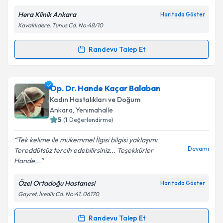
Hera Klinik Ankara
Haritada Göster
Kavaklıdere, Tunus Cd. No:48/10
Kişisel verilerimin işlenmesine ilişkin
Aydınlatma
Randevu Talep Et
Randevu Takvimi Talebi
Metni
'ni okudum ve kişisel verilerimin belirtilen
kapsamda işlenmesini kabul ediyorum.
Op. Dr. Selver Kübra Akkaya
için randevu takvimi
Op. Dr. Hande Kaçar Balaban
talebi oluşturun. Size bu uzmandan randevu almanız
Takvim Talebini Gönder
Kadın Hastalıkları ve Doğum
için bir takvim hazırlandığında e-posta ile
Ankara
, Yenimahalle
bilgilendireceğiz.
5
(
1
Değerlendirme)
E-posta Adresiniz
Tek kelime ile mükemmel İlgisi bilgisi yaklaşımı
Devamı
Tereddütsüz tercih edebilirsiniz... Teşekkürler
Hande...
Özel Ortadoğu Hastanesi
Haritada Göster
Kişisel verilerimin işlenmesine ilişkin
Aydınlatma
Gayret, İvedik Cd. No:41, 06170
Metni
'ni okudum ve kişisel verilerimin belirtilen
kapsamda işlenmesini kabul ediyorum.
Randevu Talep Et