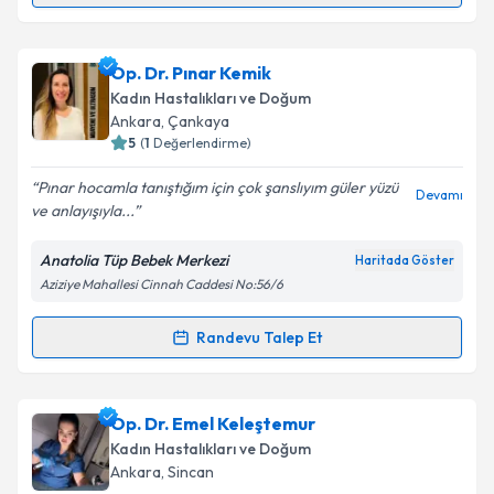
Takvim Talebini Gönder
Op. Dr. Tuğçe Er
için randevu takvimi talebi
Op. Dr. Pınar Kemik
oluşturun. Size bu uzmandan randevu almanız için bir
Kadın Hastalıkları ve Doğum
takvim hazırlandığında e-posta ile bilgilendireceğiz.
Ankara
, Çankaya
5
(
1
Değerlendirme)
E-posta Adresiniz
Pınar hocamla tanıştığım için çok şanslıyım güler yüzü
Devamı
ve anlayışıyla...
Anatolia Tüp Bebek Merkezi
Haritada Göster
Kişisel verilerimin işlenmesine ilişkin
Aydınlatma
Aziziye Mahallesi Cinnah Caddesi No:56/6
Metni
'ni okudum ve kişisel verilerimin belirtilen
kapsamda işlenmesini kabul ediyorum.
Randevu Talep Et
Randevu Takvimi Talebi
Takvim Talebini Gönder
Op. Dr. Pınar Kemik
için randevu takvimi talebi
Op. Dr. Emel Keleştemur
oluşturun. Size bu uzmandan randevu almanız için bir
Kadın Hastalıkları ve Doğum
takvim hazırlandığında e-posta ile bilgilendireceğiz.
Ankara
, Sincan