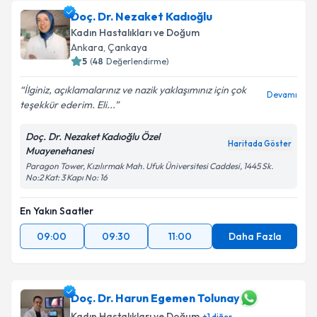
Doç. Dr. Nezaket Kadıoğlu
Kadın Hastalıkları ve Doğum
Ankara
, Çankaya
5
(
48
Değerlendirme)
İlginiz, açıklamalarınız ve nazik yaklaşımınız için çok
Devamı
teşekkür ederim. Eli...
Doç. Dr. Nezaket Kadıoğlu Özel
Haritada Göster
Muayenehanesi
Paragon Tower, Kızılırmak Mah. Ufuk Üniversitesi Caddesi, 1445 Sk.
No:2 Kat: 3 Kapı No: 16
En Yakın Saatler
09:00
09:30
11:00
Daha Fazla
Doç. Dr. Harun Egemen Tolunay
Kadın Hastalıkları ve Doğum
+
1
diğer