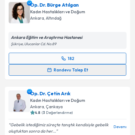
Op. Dr. Bürge Atılgan
Kadın Hastalıkları ve Doğum
Ankara
, Altındağ
Ankara Eğitim ve Araştırma Hastanesi
Şükriye, Ulucanlar Cd. No:89
182
Randevu Takvimi Talebi
Randevu Talep Et
Op. Dr. Bürge Atılgan
için randevu takvimi talebi
oluşturun. Size bu uzmandan randevu almanız için bir
Op. Dr. Çetin Arık
takvim hazırlandığında e-posta ile bilgilendireceğiz.
Kadın Hastalıkları ve Doğum
E-posta Adresiniz
Ankara
, Çankaya
4.8
(
3
Değerlendirme)
Gebelik istediğimiz süreçte tanıştık kendisiyle gebelik
Devamı
oluştuktan sonra da her...