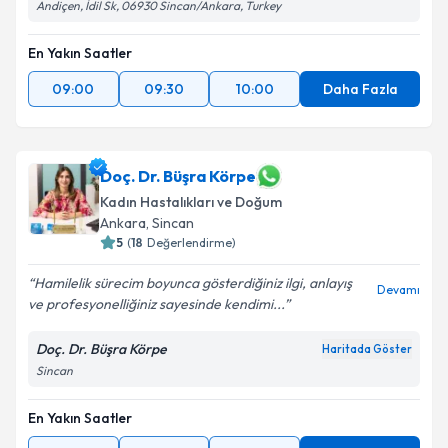
Andiçen, İdil Sk, 06930 Sincan/Ankara, Turkey
En Yakın Saatler
09:00
09:30
10:00
Daha Fazla
Doç. Dr. Büşra Körpe
Kadın Hastalıkları ve Doğum
Ankara
, Sincan
5
(
18
Değerlendirme)
Hamilelik sürecim boyunca gösterdiğiniz ilgi, anlayış
Devamı
ve profesyonelliğiniz sayesinde kendimi...
Doç. Dr. Büşra Körpe
Haritada Göster
Sincan
En Yakın Saatler