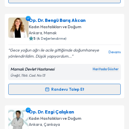
Randevu Takvimi Talebi
Takvim Talebini Gönder
Prof. Dr. Onur Karabacak
için randevu takvimi
Op. Dr. Bengü Barış Akcan
talebi oluşturun. Size bu uzmandan randevu almanız
Kadın Hastalıkları ve Doğum
için bir takvim hazırlandığında e-posta ile
Ankara
, Mamak
bilgilendireceğiz.
5
(
4
Değerlendirme)
E-posta Adresiniz
Gece yoğun ağrı ile acile gittiğimde doğumhaneye
Devamı
yönlendirildim. Düşük yapıyordum...
Mamak Devlet Hastanesi
Haritada Göster
Üreğil, 1166. Cad. No:13
Kişisel verilerimin işlenmesine ilişkin
Aydınlatma
Metni
'ni okudum ve kişisel verilerimin belirtilen
kapsamda işlenmesini kabul ediyorum.
Randevu Talep Et
Randevu Takvimi Talebi
Takvim Talebini Gönder
Op. Dr. Bengü Barış Akcan
için randevu takvimi
Op. Dr. Ezgi Çalışkan
talebi oluşturun. Size bu uzmandan randevu almanız
Kadın Hastalıkları ve Doğum
için bir takvim hazırlandığında e-posta ile
Ankara
, Çankaya
bilgilendireceğiz.