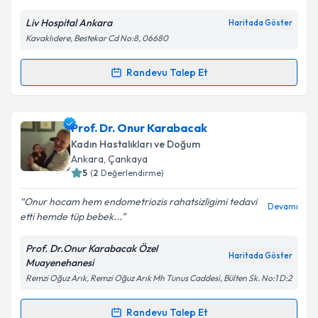
Kişisel verilerimin işlenmesine ilişkin
Aydınlatma
Metni
'ni okudum ve kişisel verilerimin belirtilen
Liv Hospital Ankara
Haritada Göster
kapsamda işlenmesini kabul ediyorum.
Kavaklıdere, Bestekar Cd No:8, 06680
Takvim Talebini Gönder
Randevu Talep Et
Randevu Takvimi Talebi
Op. Dr. Çetin Arık
için randevu takvimi talebi
Prof. Dr. Onur Karabacak
oluşturun. Size bu uzmandan randevu almanız için bir
Kadın Hastalıkları ve Doğum
takvim hazırlandığında e-posta ile bilgilendireceğiz.
Ankara
, Çankaya
5
(
2
Değerlendirme)
E-posta Adresiniz
Onur hocam hem endometriozis rahatsizligimi tedavi
Devamı
etti hemde tüp bebek...
Prof. Dr.Onur Karabacak Özel
Kişisel verilerimin işlenmesine ilişkin
Aydınlatma
Haritada Göster
Muayenehanesi
Metni
'ni okudum ve kişisel verilerimin belirtilen
Remzi Oğuz Arık, Remzi Oğuz Arık Mh Tunus Caddesi, Bülten Sk. No:1 D:2
kapsamda işlenmesini kabul ediyorum.
Randevu Talep Et