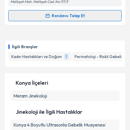
Melikşah Mah. Melikşah Cad. No:117/3
Randevu Talep Et
Randevu Takvimi Talebi
Doç. Dr. Halis Özdemir
için randevu takvimi talebi
oluşturun. Size bu uzmandan randevu almanız için bir
İlgili Branşlar
takvim hazırlandığında e-posta ile bilgilendireceğiz.
Kadın Hastalıkları ve Doğum
Perinatoloji - Riskli Gebelikler
1
E-posta Adresiniz
Konya İlçeleri
Kişisel verilerimin işlenmesine ilişkin
Aydınlatma
Meram
Metni
Jinekoloji
'ni okudum ve kişisel verilerimin belirtilen
kapsamda işlenmesini kabul ediyorum.
Jinekoloji ile İlgili Hastalıklar
Takvim Talebini Gönder
Konya 4 Boyutlu Ultrasonla Gebelik Muayenesi