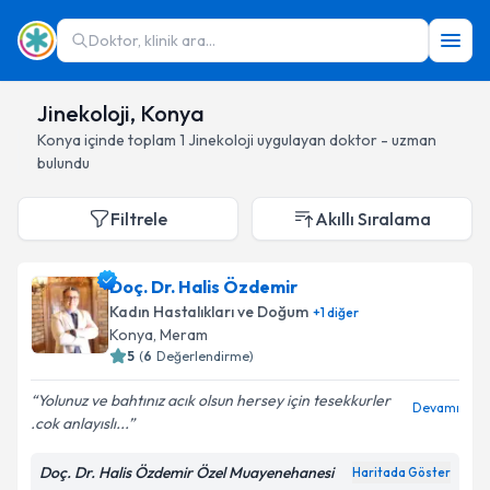
Doktor, klinik ara...
Jinekoloji, Konya
Konya
içinde toplam
1
Jinekoloji
uygulayan doktor - uzman
bulundu
Filtrele
Akıllı Sıralama
Doç. Dr. Halis Özdemir
Kadın Hastalıkları ve Doğum
+
1
diğer
Konya
, Meram
5
(
6
Değerlendirme)
Yolunuz ve bahtınız acık olsun hersey için tesekkurler
Devamı
.cok anlayıslı...
Doç. Dr. Halis Özdemir Özel Muayenehanesi
Haritada Göster