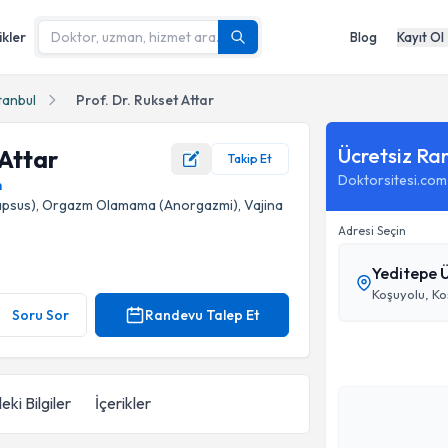
ikler
Blog
Kayıt Ol
tanbul
Prof. Dr. Rukset Attar
Ücretsiz Ra
 Attar
Takip Et
Doktorsitesi.com
m
lapsus), Orgazm Olamama (Anorgazmi), Vajina
Adresi Seçin
Yeditepe Ü
Koşuyolu, Ko
Soru Sor
Randevu Talep Et
eki Bilgiler
İçerikler