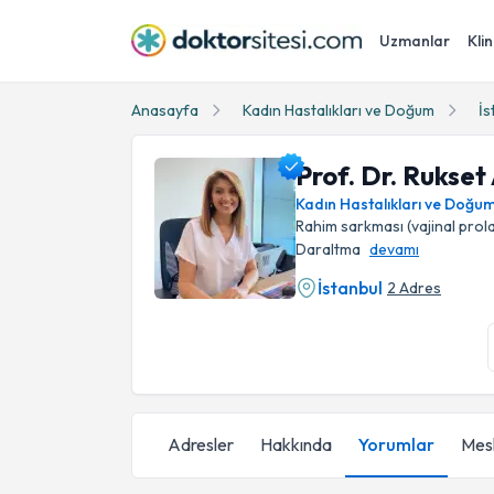
Uzmanlar
Klin
Anasayfa
Kadın Hastalıkları ve Doğum
İs
Prof. Dr. Rukset
Kadın Hastalıkları ve Doğu
Rahim sarkması (vajinal pro
Daraltma
devamı
İstanbul
2 Adres
Prof. Dr. Rukset Attar Profil Fotoğrafı
Adresler
Hakkında
Yorumlar
Mesl