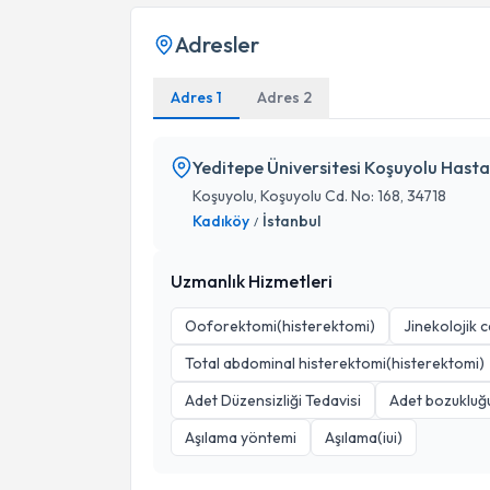
Adresler
Adres 1
Adres 2
Yeditepe Üniversitesi Koşuyolu Hasta
Koşuyolu, Koşuyolu Cd. No: 168, 34718
Kadıköy
İstanbul
/
Uzmanlık Hizmetleri
Ooforektomi(histerektomi)
Jinekolojik 
Total abdominal histerektomi(histerektomi)
Adet Düzensizliği Tedavisi
Adet bozukluğ
Aşılama yöntemi
Aşılama(iui)