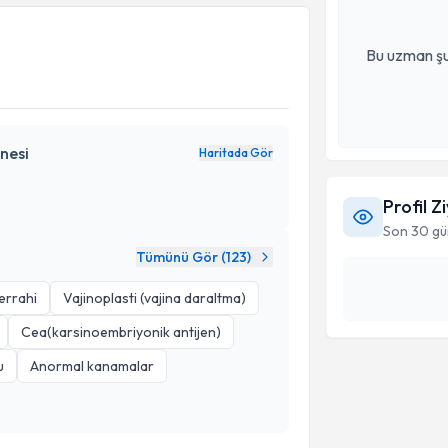
Bu uzman şu
nesi
Haritada Gör
Profil Z
Son 30 gü
Tümünü Gör (
123
)
cerrahi
Vajinoplasti (vajina daraltma)
Cea(karsinoembriyonik antijen)
u
Anormal kanamalar